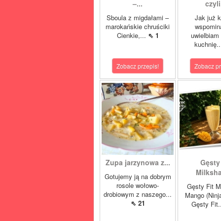
–...
czyli.
Sboula z migdałami –
Jak już 
marokańskie chruściki
wspomin
Cienkie,...
⇖ 1
uwielbiam
kuchnię..
Zobacz przepis!
Zobacz pr
Zupa jarzynowa z...
Gęsty 
Milksha
Gotujemy ją na dobrym
rosole wołowo-
Gęsty Fit M
drobiowym z naszego...
Mango (Ninj
⇖ 21
Gęsty Fit.