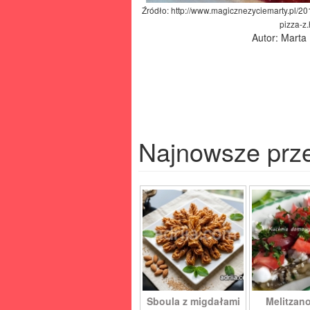
Źródło: http://www.magicznezyciemarty.pl/2
pizza-z.
Autor: Marta
Najnowsze prz
Sboula z migdałami
Melitzano