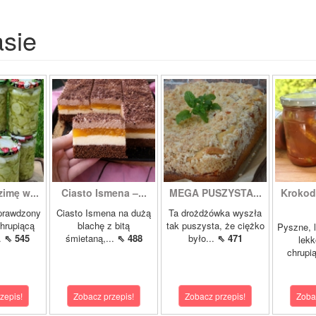
asie
zimę w...
Ciasto Ismena –...
MEGA PUSZYSTA...
Krokody
prawdzony
Ciasto Ismena na dużą
Ta drożdżówka wyszła
chrupiącą
blachę z bitą
tak puszysta, że ciężko
Pyszne, l
..
⇖ 545
śmietaną,...
⇖ 488
było...
⇖ 471
lekk
chrupią
zepis!
Zobacz przepis!
Zobacz przepis!
Zoba