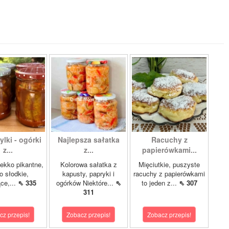
lki - ogórki
Najlepsza sałatka
Racuchy z
z...
z...
papierówkami...
ekko pikantne,
Kolorowa sałatka z
Mięciutkie, puszyste
o słodkie,
kapusty, papryki i
racuchy z papierówkami
ce,...
⇖ 335
ogórków Niektóre...
⇖
to jeden z...
⇖ 307
311
cz przepis!
Zobacz przepis!
Zobacz przepis!