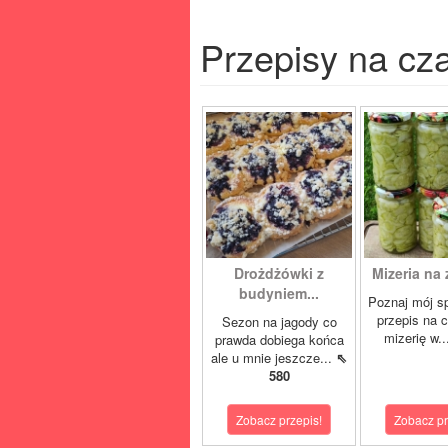
Przepisy na cz
Drożdżówki z
Mizeria na 
budyniem...
Poznaj mój s
przepis na 
Sezon na jagody co
mizerię w.
prawda dobiega końca
ale u mnie jeszcze...
⇖
580
Zobacz przepis!
Zobacz pr