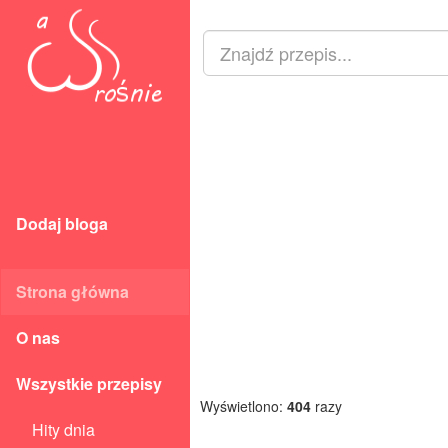
Dodaj bloga
Strona główna
O nas
Wszystkie przepisy
Wyświetlono:
404
razy
Hity dnia