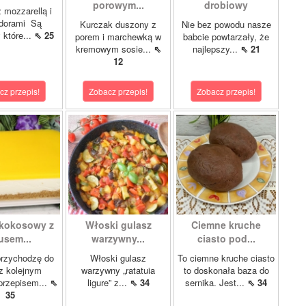
porowym...
drobiowy
z mozzarellą i
dorami Są
Kurczak duszony z
Nie bez powodu nasze
 które...
⇖ 25
porem i marchewką w
babcie powtarzały, że
kremowym sosie...
⇖
najlepszy...
⇖ 21
12
cz przepis!
Zobacz przepis!
Zobacz przepis!
 kokosowy z
Włoski gulasz
Ciemne kruche
sem...
warzywny...
ciasto pod...
przychodzę do
Włoski gulasz
To ciemne kruche ciasto
z kolejnym
warzywny „ratatuia
to doskonała baza do
przepisem...
⇖
ligure” z...
⇖ 34
sernika. Jest...
⇖ 34
35