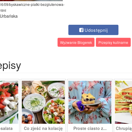
016/09/byskawiczne-piatki-bezglutenowa-
html
 Urbańska
Udostępnij
Wyzwanie Blogerek
Przepisy kulinarne
episy
salata
Co zjeść na kolację
Proste ciasto z...
Chrupią