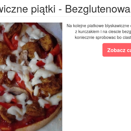
iczne piątki - Bezglutenowa
Na kolejne piatkowe blyskawiczne d
z kurczakiem i na ciescie bez
koniecznie sprobowac bo ciasto
Zobacz ca