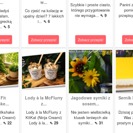
..
w...
Szybkie i proste ciasto,
Panini 
którego przygotowanie
pomi
kiedyś
Co zjeść na kolację w
nie wymaga...
⇖ 9
przepisy
ałam,
upalny dzień? 7 lekkich
 grecką
i...
⇖ 6
..
⇖ 5
zepis!
Zobacz przepis!
Zobacz przepis!
Zoba
Fit
Lody à la McFlurry
Jagodowe syrniki z
Sernik
ke...
z...
sosem...
mu
ilkshake
Lody à la McFlurry z
Nie jestem wielbicielką
Dzisiaj 
a Creami)
KitKat (Ninja Creami)
klusek leniwych ale
Was 
..
⇖ 22
Lody à la...
⇖ 29
syrniki...
⇖ 31
prostym 