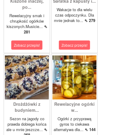
Kiszone inaczej,
Sałatka z kapusty i...
po...
Wakacje to dla wielu
czas odpoczynku. Dla
Rewelacyjny smak i
mnie jednak to...
⇖ 279
chrupkość ogórków
kiszonych.Musicie...
⇖
281
Zobacz przepis!
Zobacz przepis!
Drożdżówki z
Rewelacyjne ogórki
budyniem...
w...
Sezon na jagody co
Ogórki z przyprawą
prawda dobiega końca
gyros to ciekawa
ale u mnie jeszcze...
⇖
alternatywa dla...
⇖ 144
258