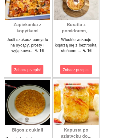
Zapiekanka z
Buratta z
kopytkami
pomidorem,...
Jeśli szukasz pomysłu
Włoskie wakacje
na sycący, prosty i
kojarzą się z beztroską,
wyjątkowo...
⇖ 16
słońcem,...
⇖ 16
Zobacz przepis!
Zobacz przepis!
Bigos z cukinii
Kapusta po
azjatycku do...