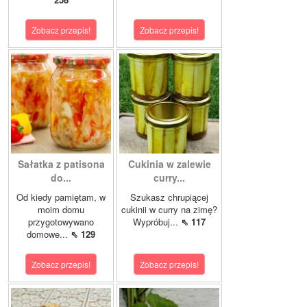
Zobacz przepis!
Zobacz przepis!
Sałatka z patisona
Cukinia w zalewie
do...
curry...
Od kiedy pamiętam, w
Szukasz chrupiącej
moim domu
cukinii w curry na zimę?
przygotowywano
Wypróbuj...
⇖ 117
domowe...
⇖ 129
Zobacz przepis!
Zobacz przepis!