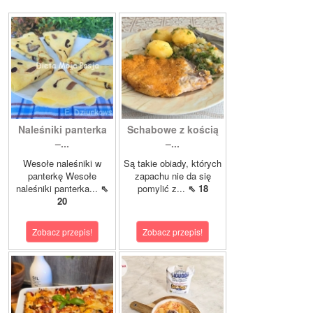
Naleśniki panterka
Schabowe z kością
–...
–...
Wesołe naleśniki w
Są takie obiady, których
panterkę Wesołe
zapachu nie da się
naleśniki panterka...
⇖
pomylić z...
⇖ 18
20
Zobacz przepis!
Zobacz przepis!