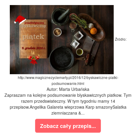
Źródło:
http://www.magicznezyciemarty.pl/2016/12/byskawiczne-piatki-
podsumowanie.html
Autor: Marta Urbańska
Zapraszam na kolejne podsumowanie blyskawicznych piatkow. Tym
razem przedswiateczny. W tym tygodniu mamy 14
przepisow.Angelika Galareta wieprzowa Karp smazonySalatka
ziemniaczana &...
Zobacz cały przepis...