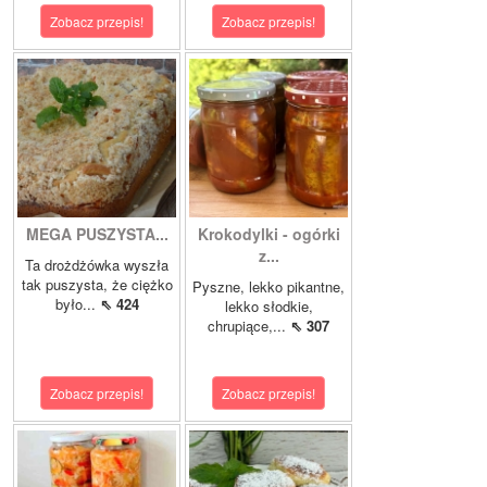
Zobacz przepis!
Zobacz przepis!
MEGA PUSZYSTA...
Krokodylki - ogórki
z...
Ta drożdżówka wyszła
tak puszysta, że ciężko
Pyszne, lekko pikantne,
było...
⇖ 424
lekko słodkie,
chrupiące,...
⇖ 307
Zobacz przepis!
Zobacz przepis!