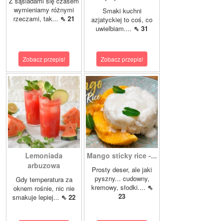
Z sąsiadami się czasem
wymieniamy różnymi
Smaki kuchni
rzeczami, tak...
⇖ 21
azjatyckiej to coś, co
uwielbiam....
⇖ 31
Zobacz przepis!
Zobacz przepis!
Lemoniada
Mango sticky rice -...
arbuzowa
Prosty deser, ale jaki
pyszny... cudowny,
Gdy temperatura za
kremowy, słodki....
⇖
oknem rośnie, nic nie
23
smakuje lepiej...
⇖ 22