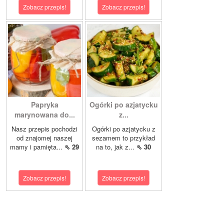
Zobacz przepis!
Zobacz przepis!
Papryka
Ogórki po azjatycku
marynowana do...
z...
Nasz przepis pochodzi
Ogórki po azjatycku z
od znajomej naszej
sezamem to przykład
mamy i pamięta...
⇖ 29
na to, jak z...
⇖ 30
Zobacz przepis!
Zobacz przepis!