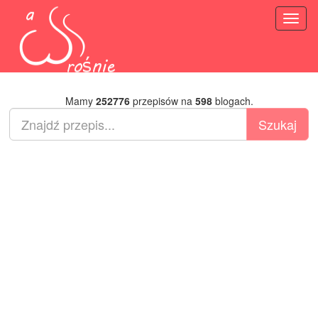
Toggl
naviga
Mamy
252776
przepisów na
598
blogach.