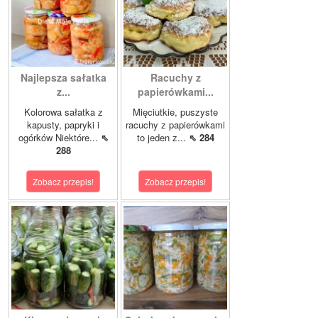
Najlepsza sałatka
Racuchy z
z...
papierówkami...
Kolorowa sałatka z
Mięciutkie, puszyste
kapusty, papryki i
racuchy z papierówkami
ogórków Niektóre...
⇖
to jeden z...
⇖ 284
288
Zobacz przepis!
Zobacz przepis!