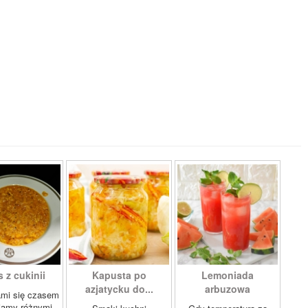
 z cukinii
Kapusta po
Lemoniada
azjatycku do...
arbuzowa
ami się czasem
iamy różnymi