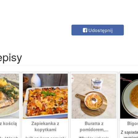
Udostępnij
episy
z kością
Zapiekanka z
Buratta z
Bigos
kopytkami
pomidorem,...
Z sąsiad
wymien