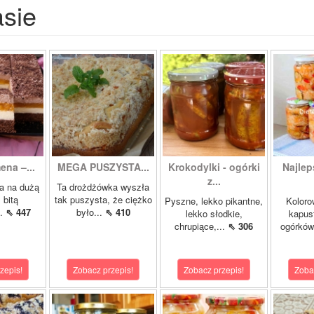
asie
ena –...
MEGA PUSZYSTA...
Krokodylki - ogórki
Najlep
z...
a na dużą
Ta drożdżówka wyszła
 bitą
tak puszysta, że ciężko
Pyszne, lekko pikantne,
Koloro
..
⇖ 447
było...
⇖ 410
lekko słodkie,
kapust
chrupiące,...
⇖ 306
ogórków
zepis!
Zobacz przepis!
Zobacz przepis!
Zoba