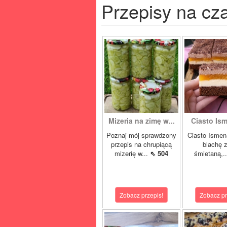
Przepisy na cz
Mizeria na zimę w...
Ciasto Ism
Poznaj mój sprawdzony
Ciasto Ismen
przepis na chrupiącą
blachę z
mizerię w...
⇖ 504
śmietaną,.
Zobacz przepis!
Zobacz pr