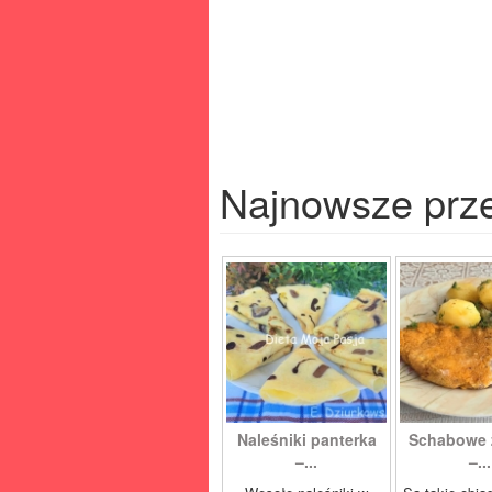
Najnowsze prz
Naleśniki panterka
Schabowe 
–...
–...