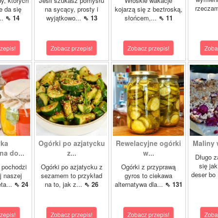
dy, których
Jeśli szukasz pomysłu
Włoskie wakacje
rzeczam
e da się
na sycący, prosty i
kojarzą się z beztroską,
..
⇖ 14
wyjątkowo...
⇖ 13
słońcem,...
⇖ 11
zepis!
Zobacz przepis!
Zobacz przepis!
Zoba
yka
Ogórki po azjatycku
Rewelacyjne ogórki
Maliny 
a do...
z...
w...
Długo z
się ja
 pochodzi
Ogórki po azjatycku z
Ogórki z przyprawą
deser bo
j naszej
sezamem to przykład
gyros to ciekawa
ta...
⇖ 24
na to, jak z...
⇖ 26
alternatywa dla...
⇖ 131
zepis!
Zobacz przepis!
Zobacz przepis!
Zoba