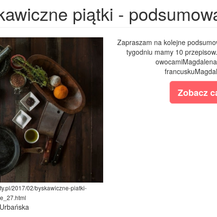
kawiczne piątki - podsumowa
Zapraszam na kolejne podsumow
tygodniu mamy 10 przepisow
owocamiMagdalena
francuskuMagdal
Zobacz ca
y.pl/2017/02/byskawiczne-piatki-
e_27.html
 Urbańska