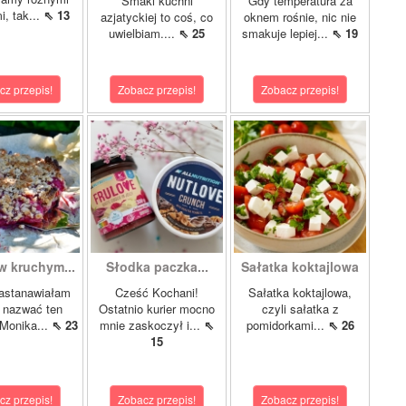
Smaki kuchni
Gdy temperatura za
i, tak...
⇖ 13
azjatyckiej to coś, co
oknem rośnie, nic nie
uwielbiam....
⇖ 25
smakuje lepiej...
⇖ 19
cz przepis!
Zobacz przepis!
Zobacz przepis!
w kruchym...
Słodka paczka...
Sałatka koktajlowa
astanawiałam
Cześć Kochani!
Sałatka koktajlowa,
k nazwać ten
Ostatnio kurier mocno
czyli sałatka z
 Monika...
⇖ 23
mnie zaskoczył i...
⇖
pomidorkami...
⇖ 26
15
cz przepis!
Zobacz przepis!
Zobacz przepis!