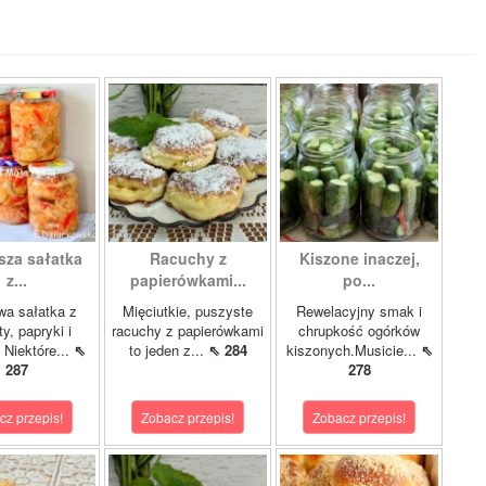
sza sałatka
Racuchy z
Kiszone inaczej,
z...
papierówkami...
po...
wa sałatka z
Mięciutkie, puszyste
Rewelacyjny smak i
y, papryki i
racuchy z papierówkami
chrupkość ogórków
 Niektóre...
⇖
to jeden z...
⇖ 284
kiszonych.Musicie...
⇖
287
278
cz przepis!
Zobacz przepis!
Zobacz przepis!