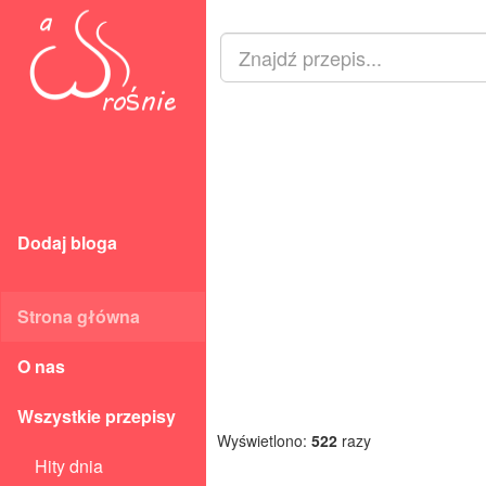
Dodaj bloga
Strona główna
O nas
Wszystkie przepisy
Wyświetlono:
522
razy
Hity dnia