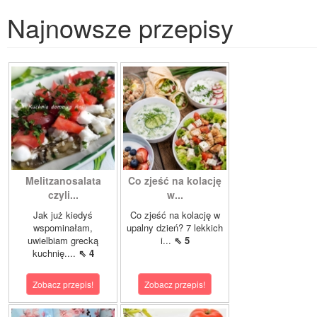
Najnowsze przepisy
Melitzanosalata
Co zjeść na kolację
czyli...
w...
Jak już kiedyś
Co zjeść na kolację w
wspominałam,
upalny dzień? 7 lekkich
uwielbiam grecką
i...
⇖ 5
kuchnię....
⇖ 4
Zobacz przepis!
Zobacz przepis!