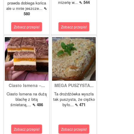
mizerię w...
⇖ 544
prawda dobiega końca
ale u mnie jeszcze...
⇖
580
Zobacz przepis!
Zobacz przepis!
Ciasto Ismena –...
MEGA PUSZYSTA...
Ciasto Ismena na dużą
Ta drożdżówka wyszła
blachę z bitą
tak puszysta, że ciężko
śmietaną,...
⇖ 486
było...
⇖ 471
Zobacz przepis!
Zobacz przepis!