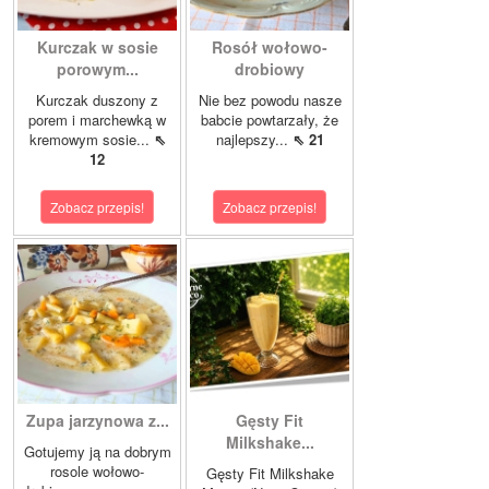
Kurczak w sosie
Rosół wołowo-
porowym...
drobiowy
Kurczak duszony z
Nie bez powodu nasze
porem i marchewką w
babcie powtarzały, że
kremowym sosie...
⇖
najlepszy...
⇖ 21
12
Zobacz przepis!
Zobacz przepis!
Zupa jarzynowa z...
Gęsty Fit
Milkshake...
Gotujemy ją na dobrym
rosole wołowo-
Gęsty Fit Milkshake