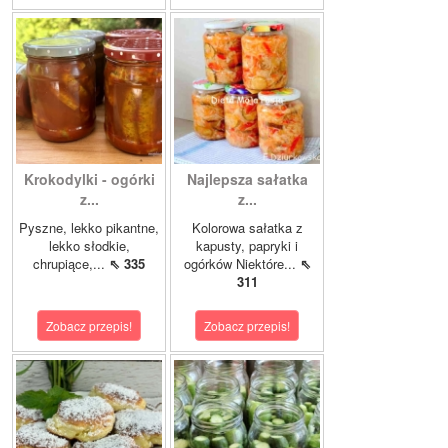
Krokodylki - ogórki
Najlepsza sałatka
z...
z...
Pyszne, lekko pikantne,
Kolorowa sałatka z
lekko słodkie,
kapusty, papryki i
chrupiące,...
⇖ 335
ogórków Niektóre...
⇖
311
Zobacz przepis!
Zobacz przepis!