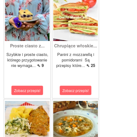
Proste ciasto z...
Chrupiące włoskie...
Szybkie i proste ciasto,
Panini z mozzarellą i
którego przygotowanie
pomidorami Są
nie wymaga...
⇖ 9
przepisy które...
⇖ 25
Zobacz przepis!
Zobacz przepis!