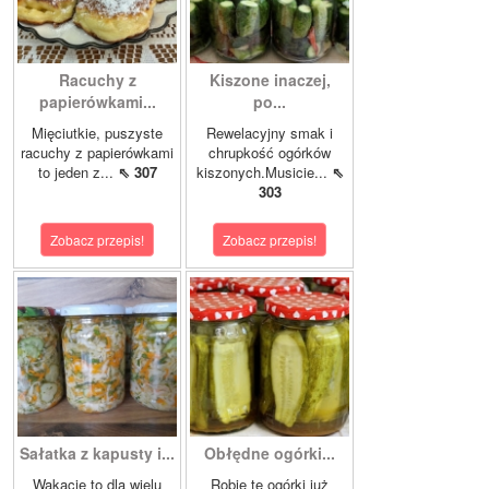
Racuchy z
Kiszone inaczej,
papierówkami...
po...
Mięciutkie, puszyste
Rewelacyjny smak i
racuchy z papierówkami
chrupkość ogórków
to jeden z...
⇖ 307
kiszonych.Musicie...
⇖
303
Zobacz przepis!
Zobacz przepis!
Sałatka z kapusty i...
Obłędne ogórki...
Wakacje to dla wielu
Robię te ogórki już