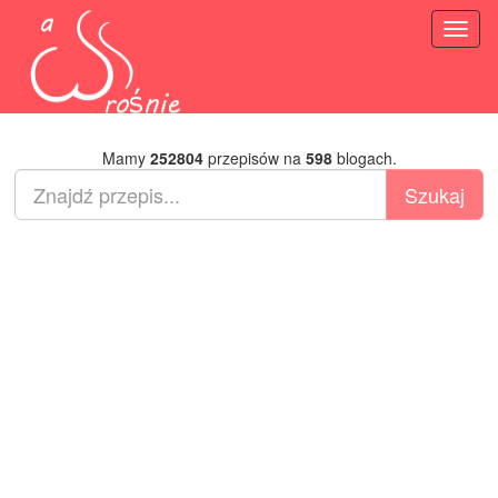
Toggl
naviga
Mamy
252804
przepisów na
598
blogach.