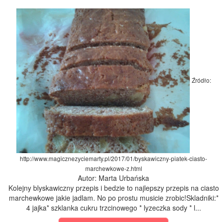
Źródło:
http://www.magicznezyciemarty.pl/2017/01/byskawiczny-piatek-ciasto-
marchewkowe-z.html
Autor: Marta Urbańska
Kolejny blyskawiczny przepis i bedzie to najlepszy przepis na ciasto
marchewkowe jakie jadlam. No po prostu musicie zrobic!Skladniki:*
4 jajka* szklanka cukru trzcinowego * lyzeczka sody * l...