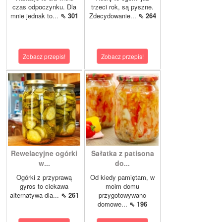
czas odpoczynku. Dla
trzeci rok, są pyszne.
mnie jednak to...
⇖ 301
Zdecydowanie...
⇖ 264
Zobacz przepis!
Zobacz przepis!
Rewelacyjne ogórki
Sałatka z patisona
w...
do...
Ogórki z przyprawą
Od kiedy pamiętam, w
gyros to ciekawa
moim domu
alternatywa dla...
⇖ 261
przygotowywano
domowe...
⇖ 196