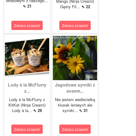
drobiowym z naszego...
Mango (Ninja Creami)
⇖ 21
Gęsty Fit...
⇖ 22
Zobacz przepis!
Zobacz przepis!
Lody à la McFlurry
Jagodowe syrniki z
z...
sosem...
Lody à la McFlurry z
Nie jestem wielbicielką
KitKat (Ninja Creami)
klusek leniwych ale
Lody à la...
⇖ 29
syrniki...
⇖ 31
Zobacz przepis!
Zobacz przepis!