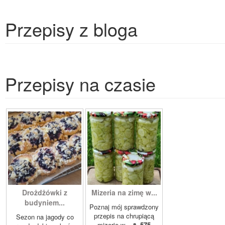
Przepisy z bloga
Przepisy na czasie
Drożdżówki z
Mizeria na zimę w...
budyniem...
Poznaj mój sprawdzony
przepis na chrupiącą
Sezon na jagody co
mizerię w...
⇖ 575