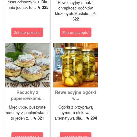
czas odpoczynku. Dla
Rewelacyjny smak i
mnie jednak to...
⇖ 325
chrupkość ogórków
kiszonych.Musicie...
⇖
322
Zobacz przepis!
Zobacz przepis!
Racuchy z
Rewelacyjne ogórki
papierówkami...
w...
Mięciutkie, puszyste
Ogórki z przyprawą
racuchy z papierówkami
gyros to ciekawa
to jeden z...
⇖ 321
alternatywa dla...
⇖ 294
Zobacz przepis!
Zobacz przepis!