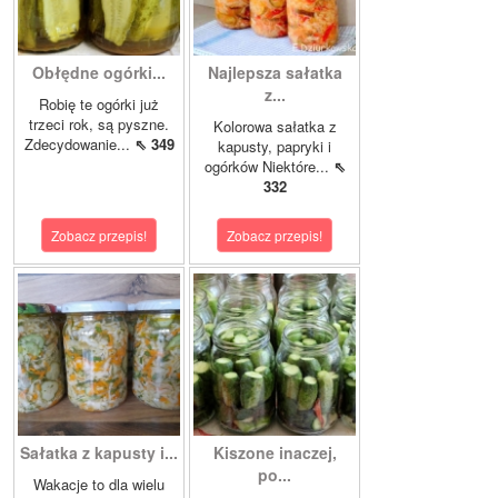
Obłędne ogórki...
Najlepsza sałatka
z...
Robię te ogórki już
trzeci rok, są pyszne.
Kolorowa sałatka z
Zdecydowanie...
⇖ 349
kapusty, papryki i
ogórków Niektóre...
⇖
332
Zobacz przepis!
Zobacz przepis!
Sałatka z kapusty i...
Kiszone inaczej,
po...
Wakacje to dla wielu