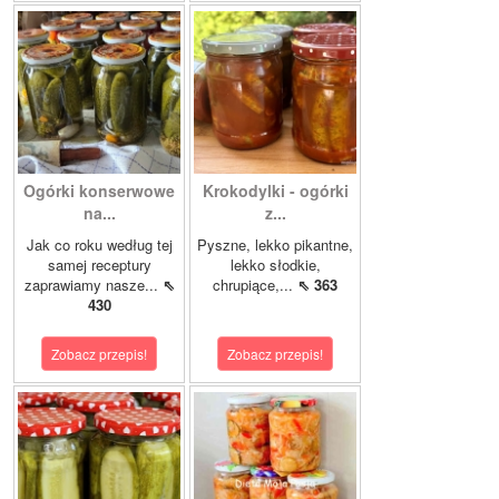
Ogórki konserwowe
Krokodylki - ogórki
na...
z...
Jak co roku według tej
Pyszne, lekko pikantne,
samej receptury
lekko słodkie,
zaprawiamy nasze...
⇖
chrupiące,...
⇖ 363
430
Zobacz przepis!
Zobacz przepis!