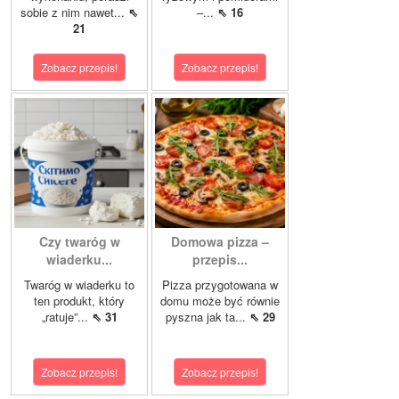
sobie z nim nawet...
⇖
–...
⇖ 16
21
Zobacz przepis!
Zobacz przepis!
Czy twaróg w
Domowa pizza –
wiaderku...
przepis...
Twaróg w wiaderku to
Pizza przygotowana w
ten produkt, który
domu może być równie
„ratuje”...
⇖ 31
pyszna jak ta...
⇖ 29
Zobacz przepis!
Zobacz przepis!