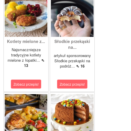
Kotlety mielone z...
Słodkie przekąski
na...
Najsmaczniejsze
tradycyjne kotlety
artykuł sponsorowany
mielone z łopatki...
⇖
Słodkie przekąski na
13
podróż...
⇖ 16
Zobacz przepis!
Zobacz przepis!