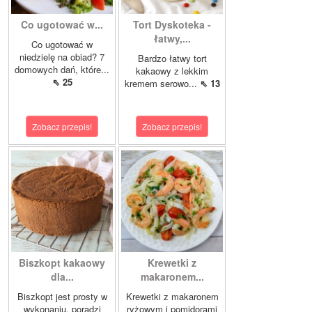
Co ugotować w...
Tort Dyskoteka -
łatwy,...
Co ugotować w
niedzielę na obiad? 7
Bardzo łatwy tort
domowych dań, które...
kakaowy z lekkim
⇖ 25
kremem serowo...
⇖ 13
Zobacz przepis!
Zobacz przepis!
Biszkopt kakaowy
Krewetki z
dla...
makaronem...
Biszkopt jest prosty w
Krewetki z makaronem
wykonaniu, poradzi
ryżowym i pomidorami