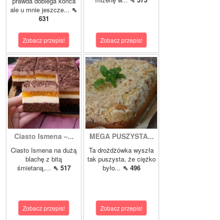
prawda dobiega końca
ale u mnie jeszcze...
⇖
631
Zobacz przepis!
Zobacz przepis!
Ciasto Ismena –...
MEGA PUSZYSTA...
Ciasto Ismena na dużą
Ta drożdżówka wyszła
blachę z bitą
tak puszysta, że ciężko
śmietaną,...
⇖ 517
było...
⇖ 496
Zobacz przepis!
Zobacz przepis!