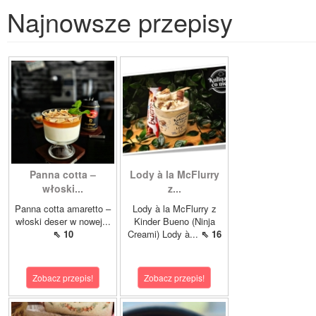
Najnowsze przepisy
Panna cotta –
Lody à la McFlurry
włoski...
z...
Panna cotta amaretto –
Lody à la McFlurry z
włoski deser w nowej...
Kinder Bueno (Ninja
⇖ 10
Creami) Lody à...
⇖ 16
Zobacz przepis!
Zobacz przepis!