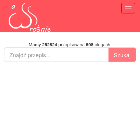
Toggl
naviga
Mamy
252824
przepisów na
598
blogach.