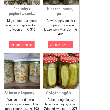
Racuchy z
Kiszone inaczej,
papierówkami...
po...
Mięciutkie, puszyste
Rewelacyjny smak i
racuchy z papierówkami
chrupkość ogórków
to jeden z...
⇖ 310
kiszonych.Musicie...
⇖
305
Zobacz przepis!
Zobacz przepis!
Sałatka z kapusty i...
Obłędne ogórki...
Wakacje to dla wielu
Robię te ogórki już
czas odpoczynku. Dla
trzeci rok, są pyszne.
mnie jednak to...
⇖ 302
Zdecydowanie...
⇖ 278