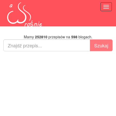
Toggl
naviga
Mamy
252810
przepisów na
598
blogach.