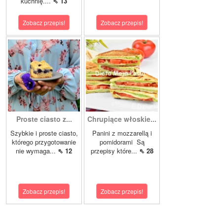
kuchnię....
⇖ 13
Zobacz przepis!
Zobacz przepis!
Proste ciasto z...
Chrupiące włoskie...
Szybkie i proste ciasto,
Panini z mozzarellą i
którego przygotowanie
pomidorami Są
nie wymaga...
⇖ 12
przepisy które...
⇖ 28
Zobacz przepis!
Zobacz przepis!