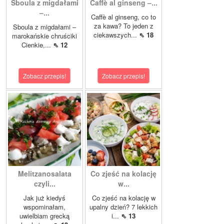
Sboula z migdałami
Caffè al ginseng –...
–...
Caffè al ginseng, co to
za kawa? To jeden z
Sboula z migdałami –
ciekawszych...
⇖ 18
marokańskie chruściki
Cienkie,...
⇖ 12
Zobacz przepis!
Zobacz przepis!
Melitzanosalata
Co zjeść na kolację
czyli...
w...
Jak już kiedyś
Co zjeść na kolację w
wspominałam,
upalny dzień? 7 lekkich
uwielbiam grecką
i...
⇖ 13