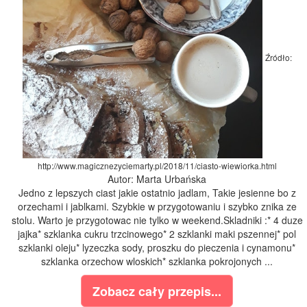
Źródło:
http://www.magicznezyciemarty.pl/2018/11/ciasto-wiewiorka.html
Autor: Marta Urbańska
Jedno z lepszych ciast jakie ostatnio jadlam, Takie jesienne bo z
orzechami i jablkami. Szybkie w przygotowaniu i szybko znika ze
stolu. Warto je przygotowac nie tylko w weekend.Skladniki :* 4 duze
jajka* szklanka cukru trzcinowego* 2 szklanki maki pszennej* pol
szklanki oleju* lyzeczka sody, proszku do pieczenia i cynamonu*
szklanka orzechow wloskich* szklanka pokrojonych ...
Zobacz cały przepis...