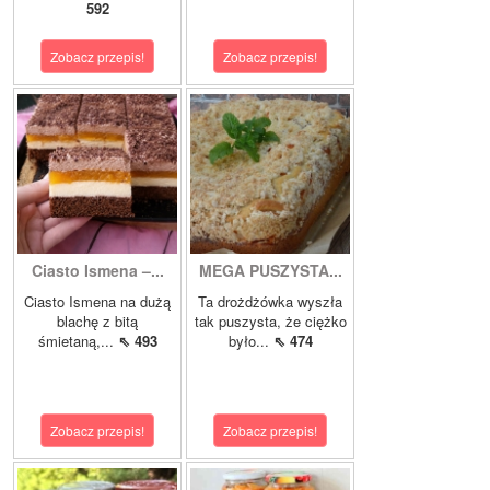
592
Zobacz przepis!
Zobacz przepis!
Ciasto Ismena –...
MEGA PUSZYSTA...
Ciasto Ismena na dużą
Ta drożdżówka wyszła
blachę z bitą
tak puszysta, że ciężko
śmietaną,...
⇖ 493
było...
⇖ 474
Zobacz przepis!
Zobacz przepis!