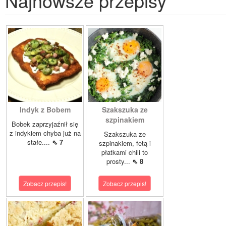
Najnowsze przepisy
Indyk z Bobem
Szakszuka ze
szpinakiem
Bobek zaprzyjaźnił się
z indykiem chyba już na
Szakszuka ze
stałe....
⇖ 7
szpinakiem, fetą i
płatkami chili to
prosty...
⇖ 8
Zobacz przepis!
Zobacz przepis!