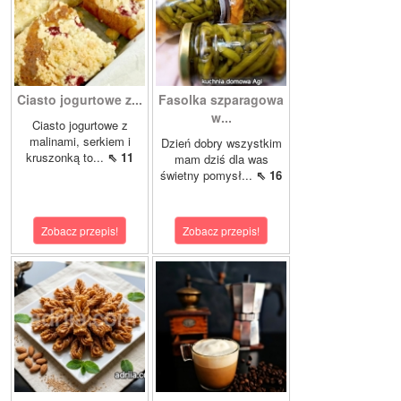
Ciasto jogurtowe z...
Fasolka szparagowa
w...
Ciasto jogurtowe z
malinami, serkiem i
Dzień dobry wszystkim
kruszonką to...
⇖ 11
mam dziś dla was
świetny pomysł...
⇖ 16
Zobacz przepis!
Zobacz przepis!