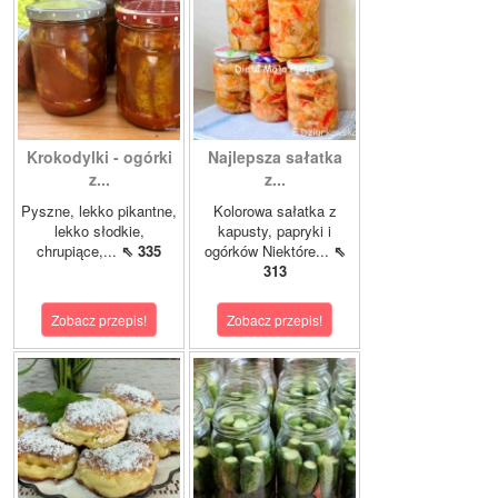
Krokodylki - ogórki
Najlepsza sałatka
z...
z...
Pyszne, lekko pikantne,
Kolorowa sałatka z
lekko słodkie,
kapusty, papryki i
chrupiące,...
⇖ 335
ogórków Niektóre...
⇖
313
Zobacz przepis!
Zobacz przepis!