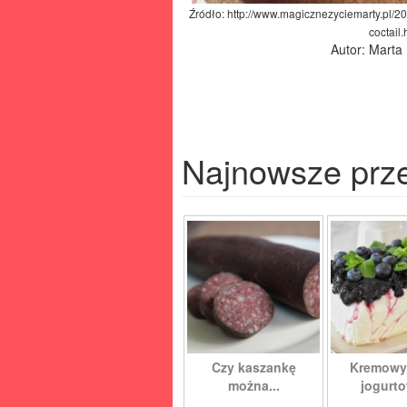
Źródło: http://www.magicznezyciemarty.pl/20
coctail.
Autor: Marta
Najnowsze prz
Czy kaszankę
Kremowy
można...
jogurto