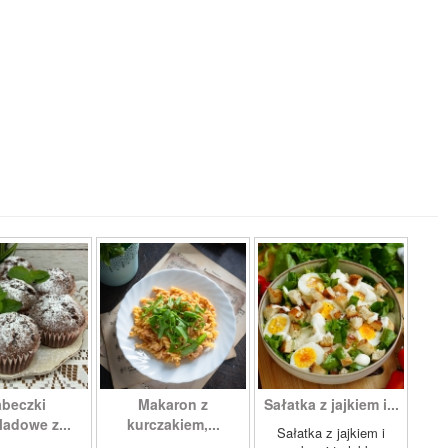
beczki
Makaron z
Sałatka z jajkiem i...
ladowe z...
kurczakiem,...
Sałatka z jajkiem i