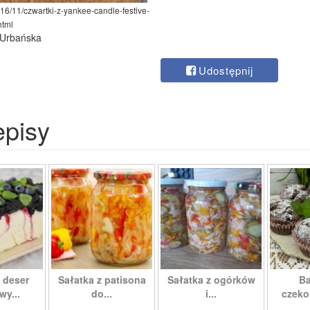
16/11/czwartki-z-yankee-candle-festive-
html
 Urbańska
Udostępnij
episy
 deser
Sałatka z patisona
Sałatka z ogórków
Ba
wy...
do...
i...
czeko