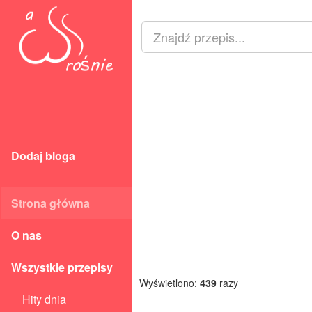
Dodaj bloga
Strona główna
O nas
Wszystkie przepisy
Wyświetlono:
439
razy
Hity dnia