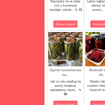
Kaszanka ma w sobie
Latem najbard
coś z kuchennej
desery, k
nostalgii: cebula...
⇖ 13
proste,..
Zobacz przepis!
Zobacz pr
Ogórki konserwowe
Buraczki 
na...
do..
Jak co roku według tej
Bardzo tak
samej receptury
,czasem robi
zaprawiamy nasze...
⇖
buraczki w
30
Zobacz przepis!
Zobacz pr