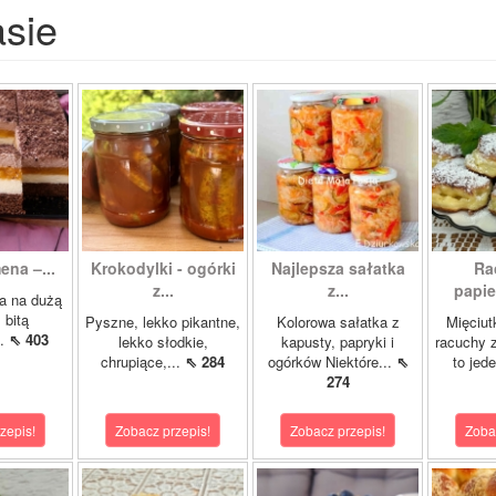
asie
ena –...
Krokodylki - ogórki
Najlepsza sałatka
Ra
z...
z...
papie
a na dużą
 bitą
Pyszne, lekko pikantne,
Kolorowa sałatka z
Mięciut
..
⇖ 403
lekko słodkie,
kapusty, papryki i
racuchy 
chrupiące,...
⇖ 284
ogórków Niektóre...
⇖
to jede
274
zepis!
Zobacz przepis!
Zobacz przepis!
Zoba