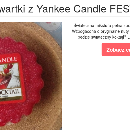
wartki z Yankee Candle F
Świateczna mikstura pelna zura
Wzbogacona o oryginalne nuty sw
bedzie swiateczny koktajl? Le
Zobacz ca