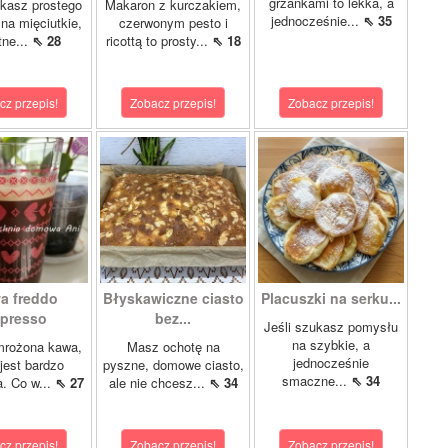
grzankami to lekka, a
ukasz prostego
Makaron z kurczakiem,
jednocześnie...
⇖ 35
 na mięciutkie,
czerwonym pesto i
tne...
⇖ 28
ricottą to prosty...
⇖ 18
cz przepis!
Zobacz przepis!
Zobacz przepis!
a freddo
Błyskawiczne ciasto
Placuszki na serku...
presso
bez...
Jeśli szukasz pomysłu
na szybkie, a
mrożona kawa,
Masz ochotę na
jednocześnie
 jest bardzo
pyszne, domowe ciasto,
smaczne...
⇖ 34
a. Co w...
⇖ 27
ale nie chcesz...
⇖ 34
cz przepis!
Zobacz przepis!
Zobacz przepis!