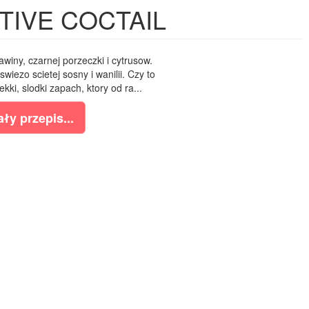
ESTIVE COCTAIL
winy, czarnej porzeczki i cytrusow.
iezo scietej sosny i wanilii. Czy to
kki, slodki zapach, ktory od ra...
ły przepis...