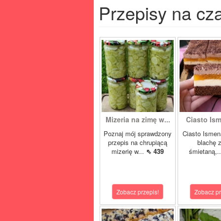
Przepisy na cz
Mizeria na zimę w...
Ciasto Ism
Poznaj mój sprawdzony
Ciasto Ismen
przepis na chrupiącą
blachę z
mizerię w...
⇖ 439
śmietaną,.
Zobacz przepis!
Zobacz pr