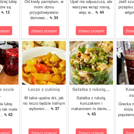
ziej lubię
Od kiedy pamiętam, w
Upał nie odpuszcza, ale
Jeśli sz
tóre są
moim domu
warzywa wciąż rosną,
przepisu
.
⇖ 13
przygotowywano
więc w...
⇖ 44
wilgo
domowe...
⇖ 34
zepis!
Zobacz przepis!
Zobacz przepis!
Zoba
w occie
Leczo z cukinią
Sałatka z rukolą,...
Kaw
.
es
W takie upalne dni, jak
Sałatka z rukolą,
nic leczo będzie trafnym
kurczakiem i
ie lubię
Grecka 
wyborem....
⇖ 37
makaronem to danie,...
ę tak małe
która
⇖ 43
...
⇖ 62
popularn
zepis!
Zobacz przepis!
Zobacz przepis!
Zoba