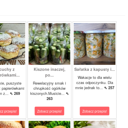
cuchy z
Kiszone inaczej,
Sałatka z kapusty i...
rówkami...
po...
Wakacje to dla wielu
czas odpoczynku. Dla
kie, puszyste
Rewelacyjny smak i
mnie jednak to...
⇖ 257
z papierówkami
chrupkość ogórków
n z...
⇖ 269
kiszonych.Musicie...
⇖
263
cz przepis!
Zobacz przepis!
Zobacz przepis!