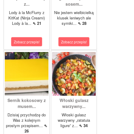
z...
sosem...
Lody à la McFlurry z
Nie jestem wielbicielką
KitKat (Ninja Creami)
klusek leniwych ale
Lody à la...
⇖ 21
syrniki...
⇖ 28
Zobacz przepis!
Zobacz przepis!
Sernik kokosowy z
Włoski gulasz
musem...
warzywny...
Dzisiaj przychodzę do
Włoski gulasz
Was z kolejnym
warzywny „ratatuia
prostym przepisem...
⇖
ligure” z...
⇖ 34
26