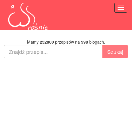
Toggl
naviga
Mamy
252800
przepisów na
598
blogach.