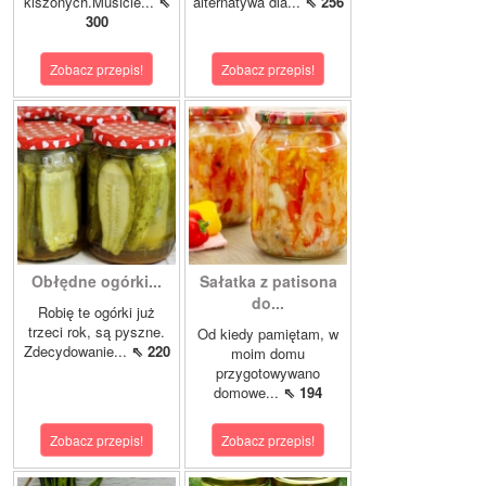
kiszonych.Musicie...
⇖
alternatywa dla...
⇖ 256
300
Zobacz przepis!
Zobacz przepis!
Obłędne ogórki...
Sałatka z patisona
do...
Robię te ogórki już
trzeci rok, są pyszne.
Od kiedy pamiętam, w
Zdecydowanie...
⇖ 220
moim domu
przygotowywano
domowe...
⇖ 194
Zobacz przepis!
Zobacz przepis!