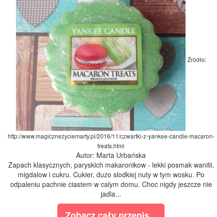
Źródło:
http://www.magicznezyciemarty.pl/2016/11/czwartki-z-yankee-candle-macaron-
treats.html
Autor: Marta Urbańska
Zapach klasycznych, paryskich makaronikow - lekki posmak wanilii,
migdalow i cukru. Cukier, duzo slodkiej nuty w tym wosku. Po
odpaleniu pachnie ciastem w calym domu. Choc nigdy jeszcze nie
jadla...
Zobacz cały przepis...