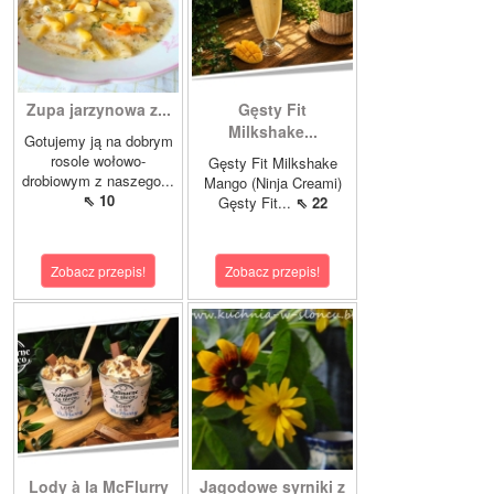
Zupa jarzynowa z...
Gęsty Fit
Milkshake...
Gotujemy ją na dobrym
rosole wołowo-
Gęsty Fit Milkshake
drobiowym z naszego...
Mango (Ninja Creami)
⇖ 10
Gęsty Fit...
⇖ 22
Zobacz przepis!
Zobacz przepis!
Lody à la McFlurry
Jagodowe syrniki z