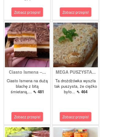
Zobacz przepis!
Zobacz przepis!
Ciasto Ismena –...
MEGA PUSZYSTA...
Ciasto Ismena na dużą
Ta drożdżówka wyszła
blachę z bitą
tak puszysta, że ciężko
śmietaną,...
⇖ 481
było...
⇖ 464
Zobacz przepis!
Zobacz przepis!