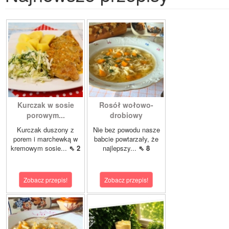
Kurczak w sosie
Rosół wołowo-
porowym...
drobiowy
Kurczak duszony z
Nie bez powodu nasze
porem i marchewką w
babcie powtarzały, że
kremowym sosie...
⇖ 2
najlepszy...
⇖ 8
Zobacz przepis!
Zobacz przepis!