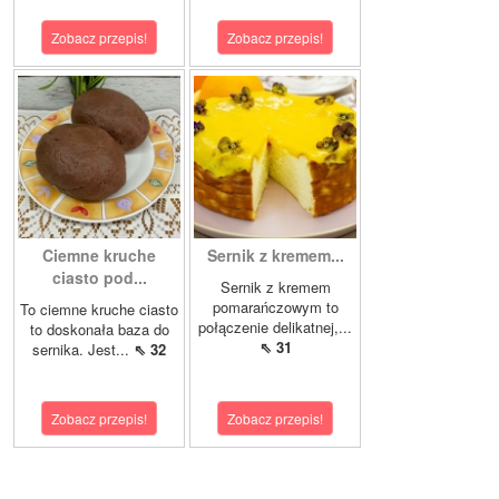
Zobacz przepis!
Zobacz przepis!
Ciemne kruche
Sernik z kremem...
ciasto pod...
Sernik z kremem
pomarańczowym to
To ciemne kruche ciasto
połączenie delikatnej,...
to doskonała baza do
⇖ 31
sernika. Jest...
⇖ 32
Zobacz przepis!
Zobacz przepis!