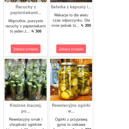
Racuchy z
Sałatka z kapusty i...
papierówkami...
Wakacje to dla wielu
czas odpoczynku. Dla
Mięciutkie, puszyste
mnie jednak to...
⇖ 300
racuchy z papierówkami
to jeden z...
⇖ 306
Zobacz przepis!
Zobacz przepis!
Kiszone inaczej,
Rewelacyjne ogórki
po...
w...
Rewelacyjny smak i
Ogórki z przyprawą
chrupkość ogórków
gyros to ciekawa