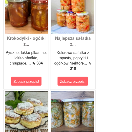
Krokodylki - ogórki
Najlepsza sałatka
z...
z...
Pyszne, lekko pikantne,
Kolorowa sałatka z
lekko słodkie,
kapusty, papryki i
chrupiące,...
⇖ 334
ogórków Niektóre...
⇖
310
Zobacz przepis!
Zobacz przepis!