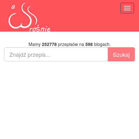
Toggl
naviga
Mamy
252778
przepisów na
598
blogach.