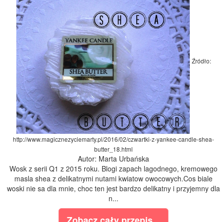
Źródło:
http://www.magicznezyciemarty.pl/2016/02/czwartki-z-yankee-candle-shea-
butter_18.html
Autor: Marta Urbańska
Wosk z serii Q1 z 2015 roku. Blogi zapach lagodnego, kremowego
masla shea z delikatnymi nutami kwiatow owocowych.Cos biale
woski nie sa dla mnie, choc ten jest bardzo delikatny i przyjemny dla
n...
Zobacz cały przepis...