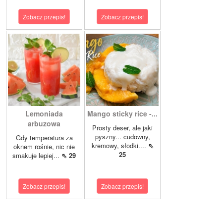
Zobacz przepis!
Zobacz przepis!
Lemoniada
Mango sticky rice -...
arbuzowa
Prosty deser, ale jaki
pyszny... cudowny,
Gdy temperatura za
kremowy, słodki....
⇖
oknem rośnie, nic nie
25
smakuje lepiej...
⇖ 29
Zobacz przepis!
Zobacz przepis!