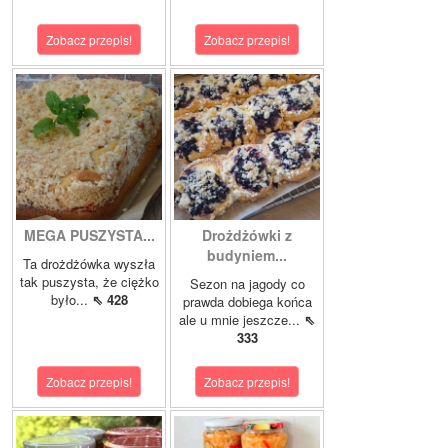
Zobacz przepis!
Zobacz przepis!
MEGA PUSZYSTA...
Drożdżówki z
budyniem...
Ta drożdżówka wyszła
tak puszysta, że ciężko
Sezon na jagody co
było...
⇖ 428
prawda dobiega końca
ale u mnie jeszcze...
⇖
333
Zobacz przepis!
Zobacz przepis!