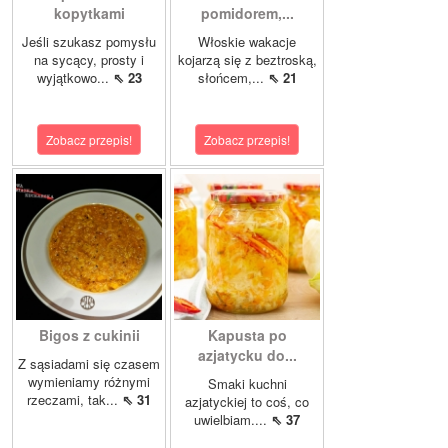
kopytkami
pomidorem,...
Jeśli szukasz pomysłu
Włoskie wakacje
na sycący, prosty i
kojarzą się z beztroską,
wyjątkowo...
⇖ 23
słońcem,...
⇖ 21
Zobacz przepis!
Zobacz przepis!
Bigos z cukinii
Kapusta po
azjatycku do...
Z sąsiadami się czasem
wymieniamy różnymi
Smaki kuchni
rzeczami, tak...
⇖ 31
azjatyckiej to coś, co
uwielbiam....
⇖ 37