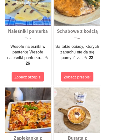
Naleśniki panterka
Schabowe z kością
–...
–...
Wesołe naleśniki w
Są takie obiady, których
panterkę Wesołe
zapachu nie da się
naleśniki panterka...
⇖
pomylić z...
⇖ 22
26
Zobacz przepis!
Zobacz przepis!
Zapiekanka z
Buratta z