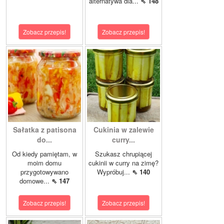
alternatywa dla...
⇖ 148
Zobacz przepis!
Zobacz przepis!
Sałatka z patisona
Cukinia w zalewie
do...
curry...
Od kiedy pamiętam, w
Szukasz chrupiącej
moim domu
cukinii w curry na zimę?
przygotowywano
Wypróbuj...
⇖ 140
domowe...
⇖ 147
Zobacz przepis!
Zobacz przepis!