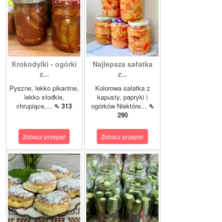
Krokodylki - ogórki
Najlepsza sałatka
z...
z...
Pyszne, lekko pikantne,
Kolorowa sałatka z
lekko słodkie,
kapusty, papryki i
chrupiące,...
⇖ 313
ogórków Niektóre...
⇖
290
Zobacz przepis!
Zobacz przepis!