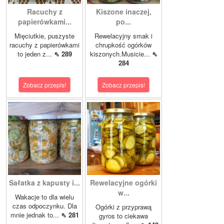
Racuchy z
Kiszone inaczej,
papierówkami...
po...
Mięciutkie, puszyste
Rewelacyjny smak i
racuchy z papierówkami
chrupkość ogórków
to jeden z...
⇖ 289
kiszonych.Musicie...
⇖
284
Zobacz przepis!
Zobacz przepis!
Sałatka z kapusty i...
Rewelacyjne ogórki
w...
Wakacje to dla wielu
czas odpoczynku. Dla
Ogórki z przyprawą
mnie jednak to...
⇖ 281
gyros to ciekawa