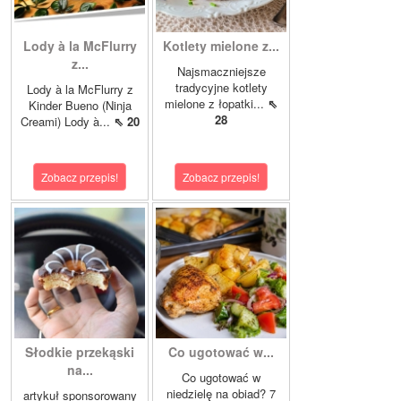
Lody à la McFlurry
Kotlety mielone z...
z...
Najsmaczniejsze
tradycyjne kotlety
Lody à la McFlurry z
mielone z łopatki...
⇖
Kinder Bueno (Ninja
28
Creami) Lody à...
⇖ 20
Zobacz przepis!
Zobacz przepis!
Słodkie przekąski
Co ugotować w...
na...
Co ugotować w
niedzielę na obiad? 7
artykuł sponsorowany