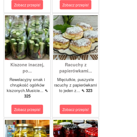
Zobacz przepis!
Zobacz przepis!
Kiszone inaczej,
Racuchy z
po...
papierówkami...
Rewelacyjny smak i
Mięciutkie, puszyste
chrupkość ogórków
racuchy z papierówkami
kiszonych.Musicie...
⇖
to jeden z...
⇖ 323
325
Zobacz przepis!
Zobacz przepis!