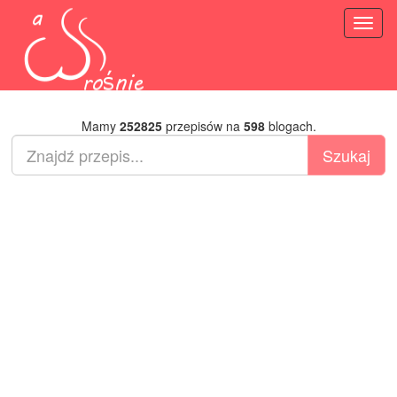
Toggl
naviga
Mamy
252825
przepisów na
598
blogach.