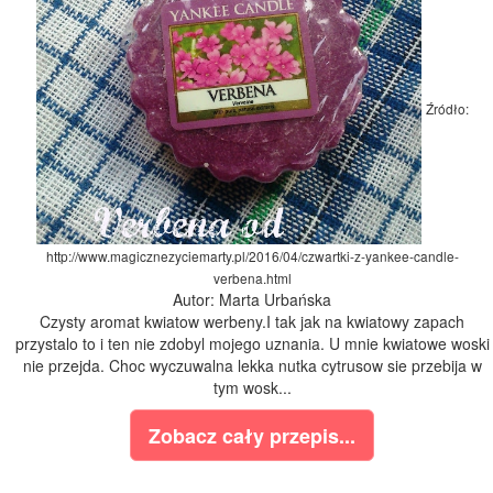
Źródło:
http://www.magicznezyciemarty.pl/2016/04/czwartki-z-yankee-candle-
verbena.html
Autor: Marta Urbańska
Czysty aromat kwiatow werbeny.I tak jak na kwiatowy zapach
przystalo to i ten nie zdobyl mojego uznania. U mnie kwiatowe woski
nie przejda. Choc wyczuwalna lekka nutka cytrusow sie przebija w
tym wosk...
Zobacz cały przepis...