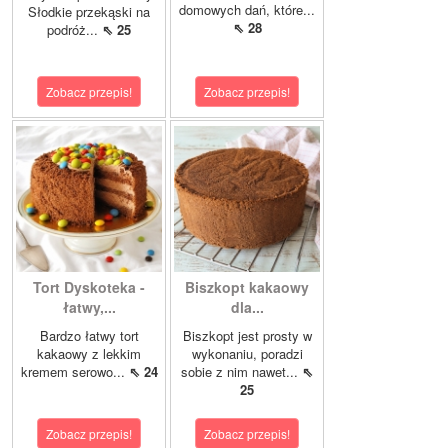
domowych dań, które...
Słodkie przekąski na
⇖ 28
podróż...
⇖ 25
Zobacz przepis!
Zobacz przepis!
Tort Dyskoteka -
Biszkopt kakaowy
łatwy,...
dla...
Bardzo łatwy tort
Biszkopt jest prosty w
kakaowy z lekkim
wykonaniu, poradzi
kremem serowo...
⇖ 24
sobie z nim nawet...
⇖
25
Zobacz przepis!
Zobacz przepis!