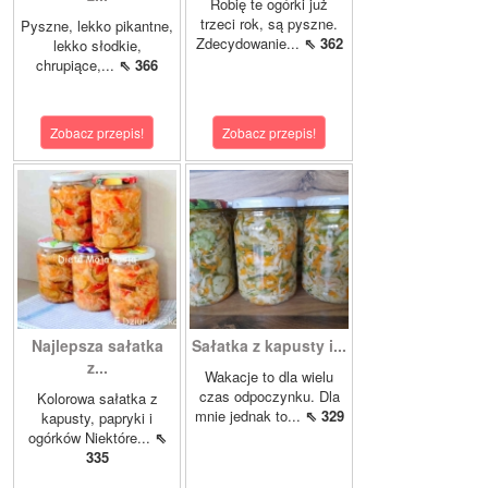
Robię te ogórki już
trzeci rok, są pyszne.
Pyszne, lekko pikantne,
Zdecydowanie...
⇖ 362
lekko słodkie,
chrupiące,...
⇖ 366
Zobacz przepis!
Zobacz przepis!
Najlepsza sałatka
Sałatka z kapusty i...
z...
Wakacje to dla wielu
czas odpoczynku. Dla
Kolorowa sałatka z
mnie jednak to...
⇖ 329
kapusty, papryki i
ogórków Niektóre...
⇖
335