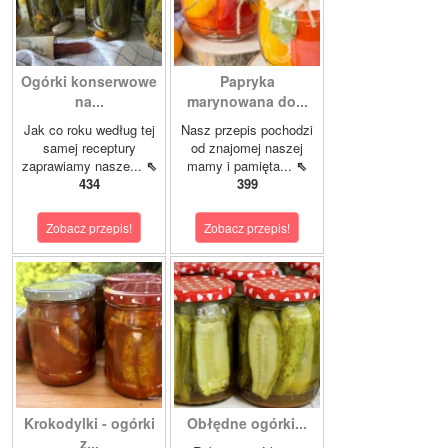
Ogórki konserwowe
Papryka
na...
marynowana do...
Jak co roku według tej
Nasz przepis pochodzi
samej receptury
od znajomej naszej
zaprawiamy nasze...
⇖
mamy i pamięta...
⇖
434
399
Zobacz przepis!
Zobacz przepis!
Krokodylki - ogórki
Obłędne ogórki...
z...