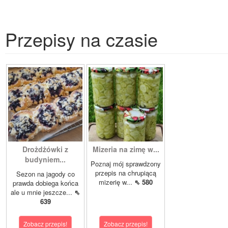
Przepisy na czasie
Drożdżówki z
Mizeria na zimę w...
budyniem...
Poznaj mój sprawdzony
przepis na chrupiącą
Sezon na jagody co
mizerię w...
⇖ 580
prawda dobiega końca
ale u mnie jeszcze...
⇖
639
Zobacz przepis!
Zobacz przepis!