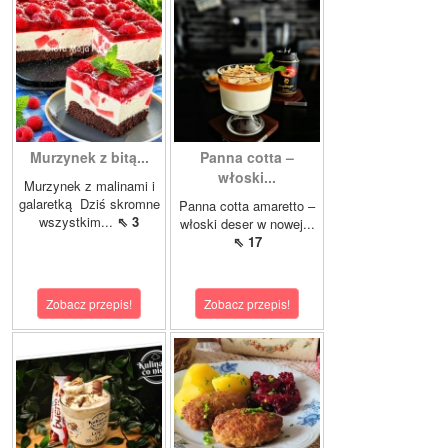
Murzynek z bitą...
Panna cotta –
włoski...
Murzynek z malinami i
galaretką Dziś skromne
Panna cotta amaretto –
wszystkim...
⇖ 3
włoski deser w nowej...
⇖ 17
Zobacz przepis!
Zobacz przepis!