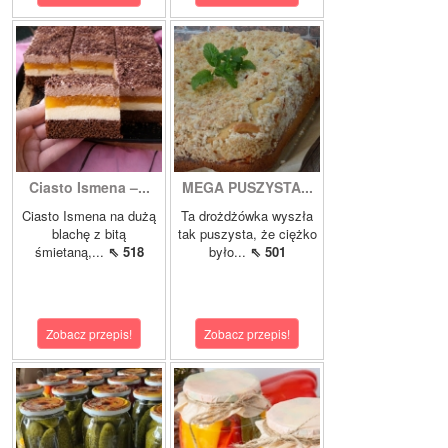
Ciasto Ismena –...
MEGA PUSZYSTA...
Ciasto Ismena na dużą
Ta drożdżówka wyszła
blachę z bitą
tak puszysta, że ciężko
śmietaną,...
⇖ 518
było...
⇖ 501
Zobacz przepis!
Zobacz przepis!