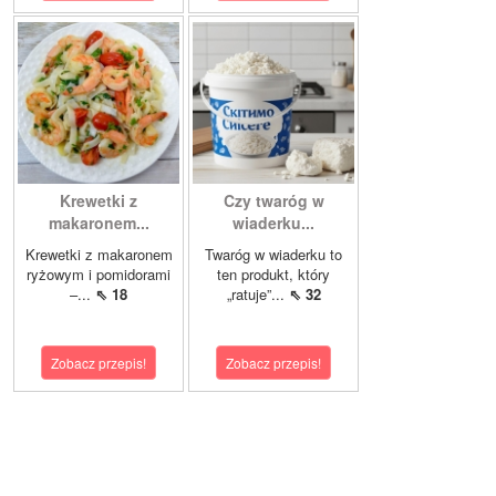
Krewetki z
Czy twaróg w
makaronem...
wiaderku...
Krewetki z makaronem
Twaróg w wiaderku to
ryżowym i pomidorami
ten produkt, który
–...
⇖ 18
„ratuje”...
⇖ 32
Zobacz przepis!
Zobacz przepis!