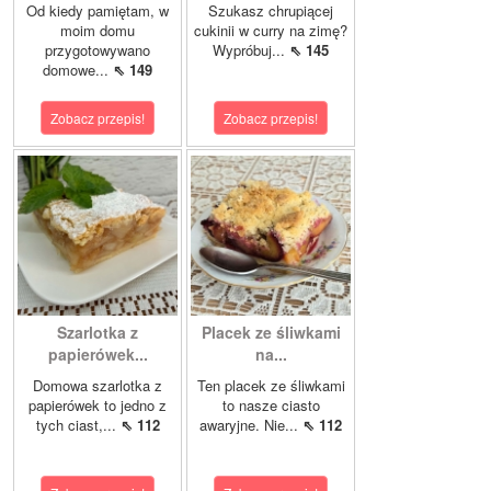
Od kiedy pamiętam, w
Szukasz chrupiącej
moim domu
cukinii w curry na zimę?
przygotowywano
Wypróbuj...
⇖ 145
domowe...
⇖ 149
Zobacz przepis!
Zobacz przepis!
Szarlotka z
Placek ze śliwkami
papierówek...
na...
Domowa szarlotka z
Ten placek ze śliwkami
papierówek to jedno z
to nasze ciasto
tych ciast,...
⇖ 112
awaryjne. Nie...
⇖ 112