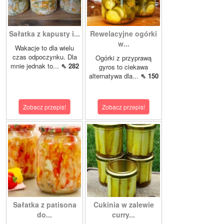
Sałatka z kapusty i...
Rewelacyjne ogórki
w...
Wakacje to dla wielu
czas odpoczynku. Dla
Ogórki z przyprawą
mnie jednak to...
⇖ 282
gyros to ciekawa
alternatywa dla...
⇖ 150
Zobacz przepis!
Zobacz przepis!
Sałatka z patisona
Cukinia w zalewie
do...
curry...