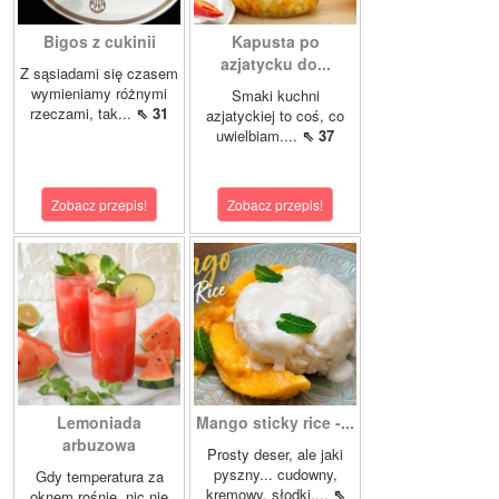
Bigos z cukinii
Kapusta po
azjatycku do...
Z sąsiadami się czasem
wymieniamy różnymi
Smaki kuchni
rzeczami, tak...
⇖ 31
azjatyckiej to coś, co
uwielbiam....
⇖ 37
Zobacz przepis!
Zobacz przepis!
Lemoniada
Mango sticky rice -...
arbuzowa
Prosty deser, ale jaki
pyszny... cudowny,
Gdy temperatura za
kremowy, słodki....
⇖
oknem rośnie, nic nie