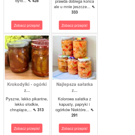
było...
⇖ 428
prawda dobiega końca
ale u mnie jeszcze...
⇖
333
Zobacz przepis!
Zobacz przepis!
Krokodylki - ogórki
Najlepsza sałatka
z...
z...
Pyszne, lekko pikantne,
Kolorowa sałatka z
lekko słodkie,
kapusty, papryki i
chrupiące,...
⇖ 313
ogórków Niektóre...
⇖
291
Zobacz przepis!
Zobacz przepis!