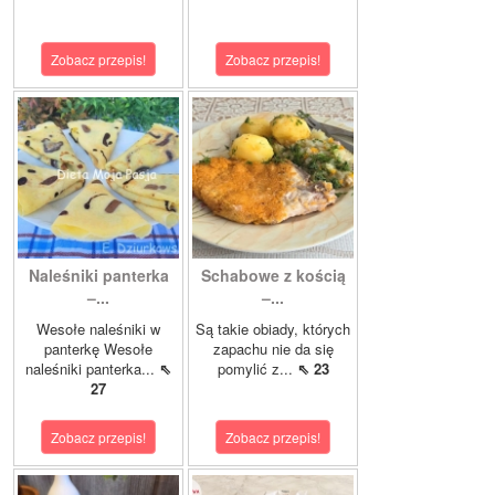
Zobacz przepis!
Zobacz przepis!
Naleśniki panterka
Schabowe z kością
–...
–...
Wesołe naleśniki w
Są takie obiady, których
panterkę Wesołe
zapachu nie da się
naleśniki panterka...
⇖
pomylić z...
⇖ 23
27
Zobacz przepis!
Zobacz przepis!