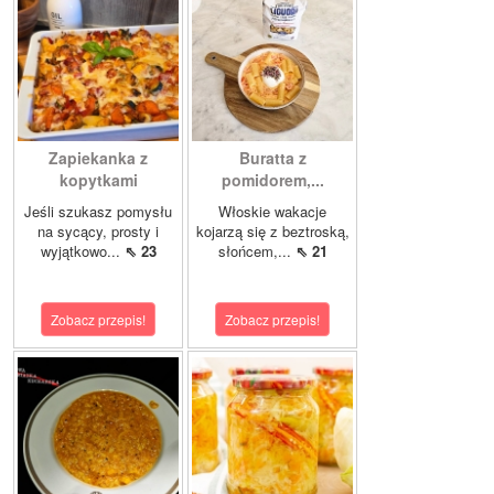
Zapiekanka z
Buratta z
kopytkami
pomidorem,...
Jeśli szukasz pomysłu
Włoskie wakacje
na sycący, prosty i
kojarzą się z beztroską,
wyjątkowo...
⇖ 23
słońcem,...
⇖ 21
Zobacz przepis!
Zobacz przepis!