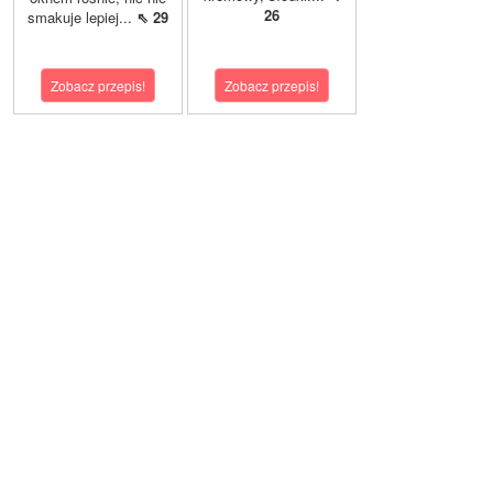
26
smakuje lepiej...
⇖ 29
Zobacz przepis!
Zobacz przepis!