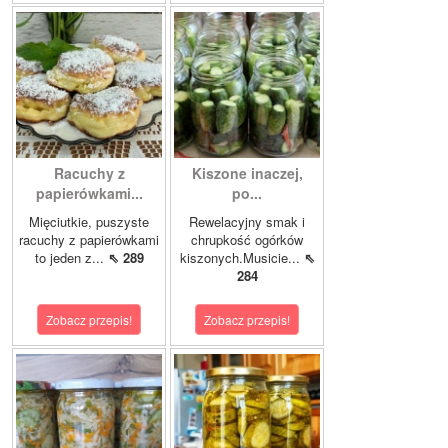
Racuchy z
Kiszone inaczej,
papierówkami...
po...
Mięciutkie, puszyste
Rewelacyjny smak i
racuchy z papierówkami
chrupkość ogórków
to jeden z...
⇖ 289
kiszonych.Musicie...
⇖
284
Zobacz przepis!
Zobacz przepis!