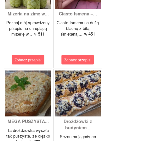
Mizeria na zimę w...
Ciasto Ismena –...
Poznaj mój sprawdzony
Ciasto Ismena na dużą
przepis na chrupiącą
blachę z bitą
mizerię w...
⇖ 511
śmietaną,...
⇖ 451
Zobacz przepis!
Zobacz przepis!
MEGA PUSZYSTA...
Drożdżówki z
budyniem...
Ta drożdżówka wyszła
tak puszysta, że ciężko
Sezon na jagody co