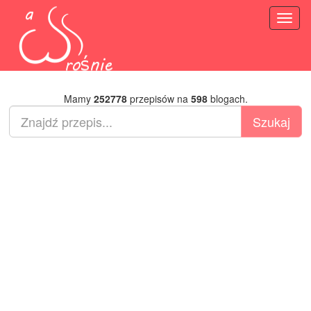
Toggl
naviga
Mamy
252778
przepisów na
598
blogach.