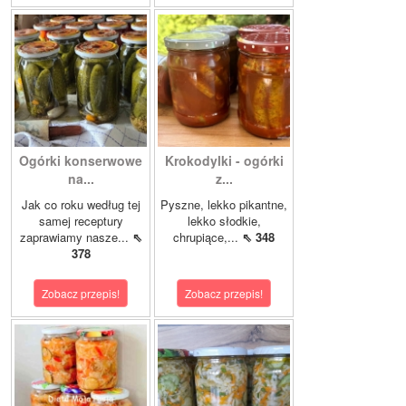
Ogórki konserwowe
Krokodylki - ogórki
na...
z...
Jak co roku według tej
Pyszne, lekko pikantne,
samej receptury
lekko słodkie,
zaprawiamy nasze...
⇖
chrupiące,...
⇖ 348
378
Zobacz przepis!
Zobacz przepis!