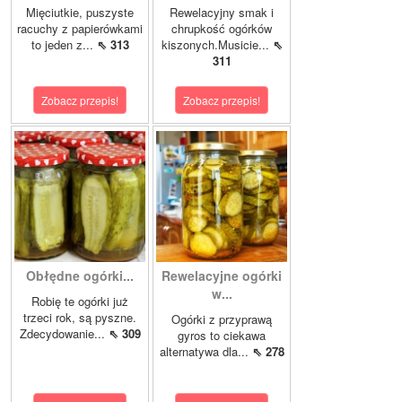
Mięciutkie, puszyste
Rewelacyjny smak i
racuchy z papierówkami
chrupkość ogórków
to jeden z...
⇖ 313
kiszonych.Musicie...
⇖
311
Zobacz przepis!
Zobacz przepis!
Obłędne ogórki...
Rewelacyjne ogórki
w...
Robię te ogórki już
trzeci rok, są pyszne.
Ogórki z przyprawą
Zdecydowanie...
⇖ 309
gyros to ciekawa
alternatywa dla...
⇖ 278