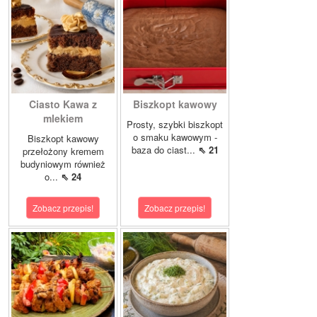
Ciasto Kawa z
Biszkopt kawowy
mlekiem
Prosty, szybki biszkopt
o smaku kawowym -
Biszkopt kawowy
baza do ciast...
⇖ 21
przełożony kremem
budyniowym również
o...
⇖ 24
Zobacz przepis!
Zobacz przepis!