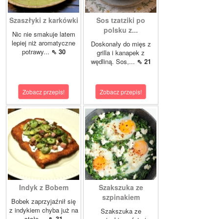
Szaszłyki z karkówki
Sos tzatziki po
polsku z...
Nic nie smakuje latem
lepiej niż aromatyczne
Doskonały do mięs z
potrawy...
⇖ 30
grilla i kanapek z
wędliną. Sos,...
⇖ 21
Zobacz przepis!
Zobacz przepis!
Indyk z Bobem
Szakszuka ze
szpinakiem
Bobek zaprzyjaźnił się
z indykiem chyba już na
Szakszuka ze
stałe....
⇖ 31