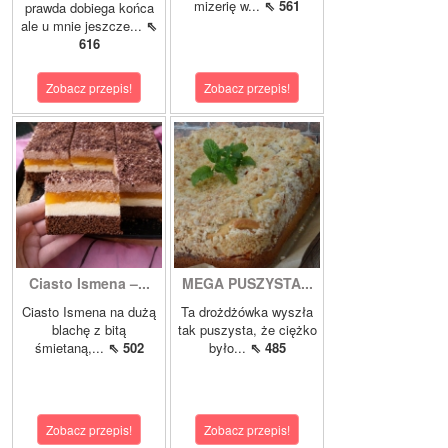
mizerię w...
⇖ 561
prawda dobiega końca
ale u mnie jeszcze...
⇖
616
Zobacz przepis!
Zobacz przepis!
Ciasto Ismena –...
MEGA PUSZYSTA...
Ciasto Ismena na dużą
Ta drożdżówka wyszła
blachę z bitą
tak puszysta, że ciężko
śmietaną,...
⇖ 502
było...
⇖ 485
Zobacz przepis!
Zobacz przepis!