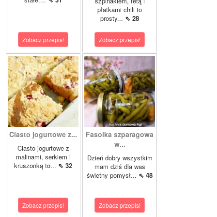
szpinakiem, fetą i
płatkami chili to
prosty...
⇖ 28
Zobacz przepis!
Zobacz przepis!
Ciasto jogurtowe z...
Fasolka szparagowa
w...
Ciasto jogurtowe z
malinami, serkiem i
Dzień dobry wszystkim
kruszonką to...
⇖ 32
mam dziś dla was
świetny pomysł...
⇖ 48
Zobacz przepis!
Zobacz przepis!