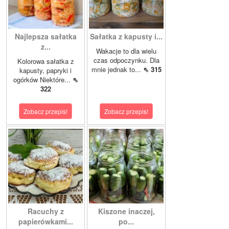
Najlepsza sałatka
Sałatka z kapusty i...
z...
Wakacje to dla wielu
czas odpoczynku. Dla
Kolorowa sałatka z
mnie jednak to...
⇖ 315
kapusty, papryki i
ogórków Niektóre...
⇖
322
Zobacz przepis!
Zobacz przepis!
Racuchy z
Kiszone inaczej,
papierówkami...
po...