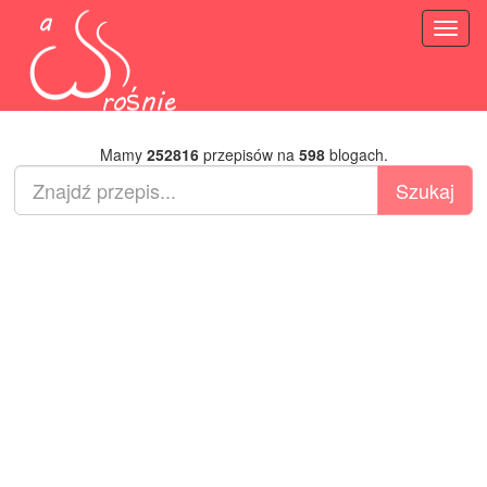
Toggl
naviga
Mamy
252816
przepisów na
598
blogach.