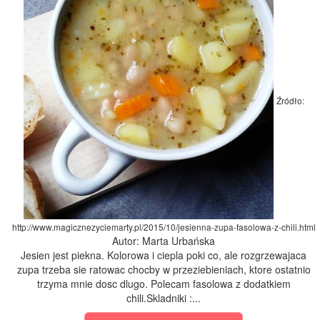
Źródło:
http://www.magicznezyciemarty.pl/2015/10/jesienna-zupa-fasolowa-z-chili.html
Autor: Marta Urbańska
Jesien jest piekna. Kolorowa i ciepla poki co, ale rozgrzewajaca
zupa trzeba sie ratowac chocby w przeziebieniach, ktore ostatnio
trzyma mnie dosc dlugo. Polecam fasolowa z dodatkiem
chili.Skladniki :...