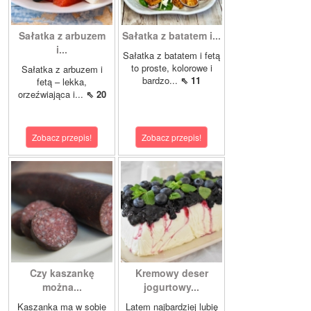
Sałatka z arbuzem
Sałatka z batatem i...
i...
Sałatka z batatem i fetą
to proste, kolorowe i
Sałatka z arbuzem i
bardzo...
⇖ 11
fetą – lekka,
orzeźwiająca i...
⇖ 20
Zobacz przepis!
Zobacz przepis!
Czy kaszankę
Kremowy deser
można...
jogurtowy...
Kaszanka ma w sobie
Latem najbardziej lubię