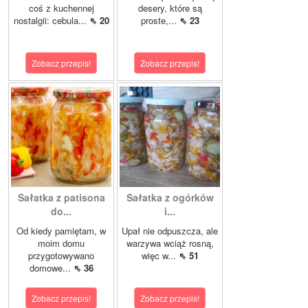
coś z kuchennej
desery, które są
nostalgii: cebula...
⇖ 20
proste,...
⇖ 23
Zobacz przepis!
Zobacz przepis!
Sałatka z patisona
Sałatka z ogórków
do...
i...
Od kiedy pamiętam, w
Upał nie odpuszcza, ale
moim domu
warzywa wciąż rosną,
przygotowywano
więc w...
⇖ 51
domowe...
⇖ 36
Zobacz przepis!
Zobacz przepis!