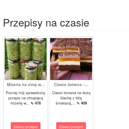
Przepisy na czasie
Mizeria na zimę w...
Ciasto Ismena –...
Poznaj mój sprawdzony
Ciasto Ismena na dużą
przepis na chrupiącą
blachę z bitą
mizerię w...
⇖ 476
śmietaną,...
⇖ 409
Zobacz przepis!
Zobacz przepis!