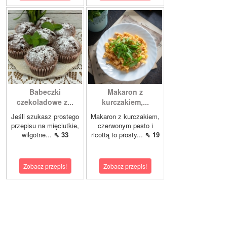
Babeczki
Makaron z
czekoladowe z...
kurczakiem,...
Jeśli szukasz prostego
Makaron z kurczakiem,
przepisu na mięciutkie,
czerwonym pesto i
wilgotne...
⇖ 33
ricottą to prosty...
⇖ 19
Zobacz przepis!
Zobacz przepis!