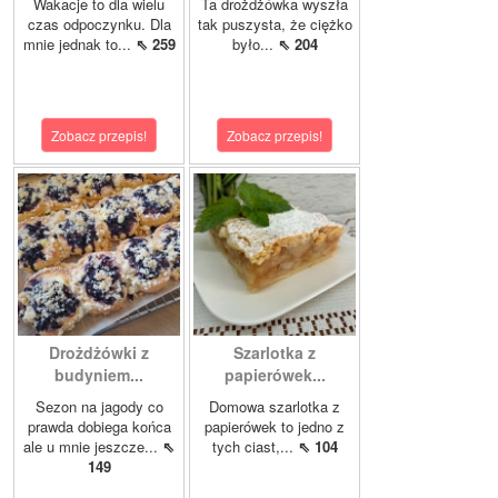
Wakacje to dla wielu
Ta drożdżówka wyszła
czas odpoczynku. Dla
tak puszysta, że ciężko
mnie jednak to...
⇖ 259
było...
⇖ 204
Zobacz przepis!
Zobacz przepis!
Drożdżówki z
Szarlotka z
budyniem...
papierówek...
Sezon na jagody co
Domowa szarlotka z
prawda dobiega końca
papierówek to jedno z
ale u mnie jeszcze...
⇖
tych ciast,...
⇖ 104
149