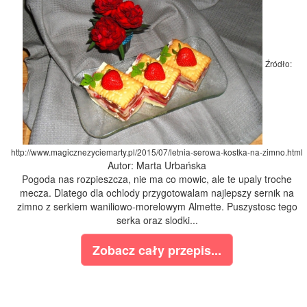
Źródło:
http://www.magicznezyciemarty.pl/2015/07/letnia-serowa-kostka-na-zimno.html
Autor: Marta Urbańska
Pogoda nas rozpieszcza, nie ma co mowic, ale te upaly troche
mecza. Dlatego dla ochlody przygotowalam najlepszy sernik na
zimno z serkiem waniliowo-morelowym Almette. Puszystosc tego
serka oraz slodki...
Zobacz cały przepis...