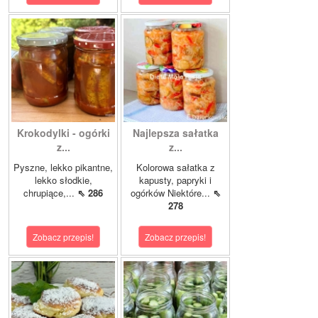
Krokodylki - ogórki
Najlepsza sałatka
z...
z...
Pyszne, lekko pikantne,
Kolorowa sałatka z
lekko słodkie,
kapusty, papryki i
chrupiące,...
⇖ 286
ogórków Niektóre...
⇖
278
Zobacz przepis!
Zobacz przepis!