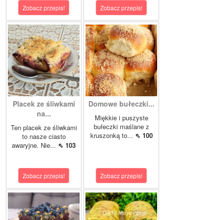
Zobacz przepis!
Zobacz przepis!
Placek ze śliwkami
Domowe bułeczki...
na...
Miękkie i puszyste
bułeczki maślane z
Ten placek ze śliwkami
kruszonką to...
⇖ 100
to nasze ciasto
awaryjne. Nie...
⇖ 103
Zobacz przepis!
Zobacz przepis!