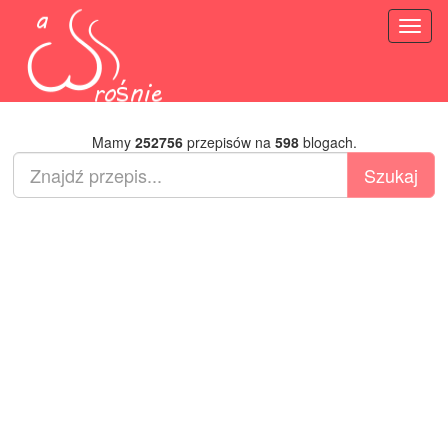
Toggl
naviga
Mamy
252756
przepisów na
598
blogach.