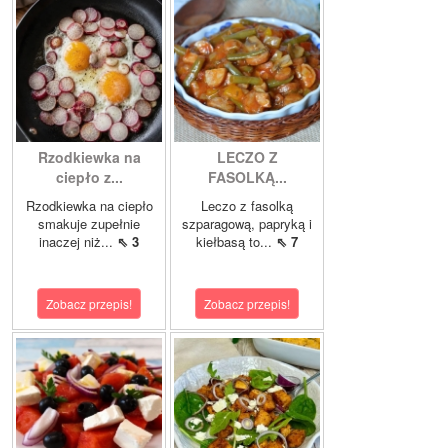
Rzodkiewka na
LECZO Z
ciepło z...
FASOLKĄ...
Rzodkiewka na ciepło
Leczo z fasolką
smakuje zupełnie
szparagową, papryką i
inaczej niż...
⇖ 3
kiełbasą to...
⇖ 7
Zobacz przepis!
Zobacz przepis!