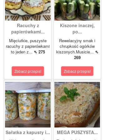
Racuchy z
Kiszone inaczej,
papierówkami...
po...
Mięciutkie, puszyste
Rewelacyjny smak i
racuchy z papierówkami
chrupkość ogórków
to jeden z...
⇖ 275
kiszonych.Musicie...
⇖
269
Zobacz przepis!
Zobacz przepis!
Sałatka z kapusty i...
MEGA PUSZYSTA...