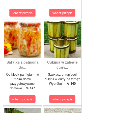
Zobacz przepis!
Zobacz przepis!
Sałatka z patisona
Cukinia w zalewie
do...
curry...
Od kiedy pamiętam, w
Szukasz chrupiącej
moim domu
cukinii w curry na zimę?
przygotowywano
Wypróbuj...
⇖ 140
domowe...
⇖ 147
Zobacz przepis!
Zobacz przepis!