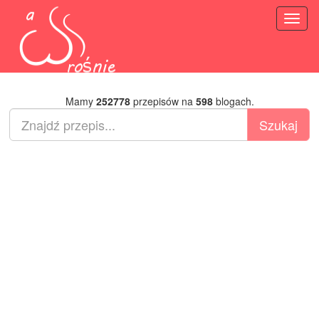
Toggl
naviga
Mamy
252778
przepisów na
598
blogach.