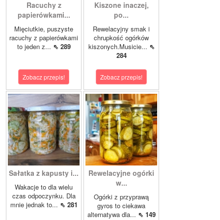
Racuchy z
Kiszone inaczej,
papierówkami...
po...
Mięciutkie, puszyste
Rewelacyjny smak i
racuchy z papierówkami
chrupkość ogórków
to jeden z...
⇖ 289
kiszonych.Musicie...
⇖
284
Zobacz przepis!
Zobacz przepis!
Sałatka z kapusty i...
Rewelacyjne ogórki
w...
Wakacje to dla wielu
czas odpoczynku. Dla
Ogórki z przyprawą
mnie jednak to...
⇖ 281
gyros to ciekawa
alternatywa dla...
⇖ 149