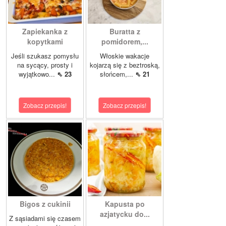
Zapiekanka z
Buratta z
kopytkami
pomidorem,...
Jeśli szukasz pomysłu
Włoskie wakacje
na sycący, prosty i
kojarzą się z beztroską,
wyjątkowo...
⇖ 23
słońcem,...
⇖ 21
Zobacz przepis!
Zobacz przepis!
Bigos z cukinii
Kapusta po
azjatycku do...
Z sąsiadami się czasem