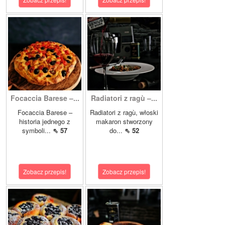
Focaccia Barese –...
Radiatori z ragù –...
Focaccia Barese –
Radiatori z ragù, włoski
historia jednego z
makaron stworzony
symboli...
⇖ 57
do...
⇖ 52
Zobacz przepis!
Zobacz przepis!