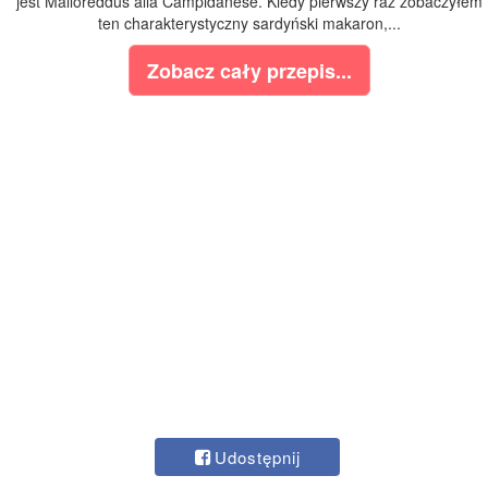
jest Malloreddus alla Campidanese. Kiedy pierwszy raz zobaczyłem
ten charakterystyczny sardyński makaron,...
Zobacz cały przepis...
Udostępnij