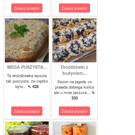
Zobacz przepis!
Zobacz przepis!
MEGA PUSZYSTA...
Drożdżówki z
budyniem...
Ta drożdżówka wyszła
tak puszysta, że ciężko
Sezon na jagody co
było...
⇖ 428
prawda dobiega końca
ale u mnie jeszcze...
⇖
333
Zobacz przepis!
Zobacz przepis!