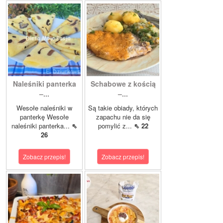
Naleśniki panterka
Schabowe z kością
–...
–...
Wesołe naleśniki w
Są takie obiady, których
panterkę Wesołe
zapachu nie da się
naleśniki panterka...
⇖
pomylić z...
⇖ 22
26
Zobacz przepis!
Zobacz przepis!