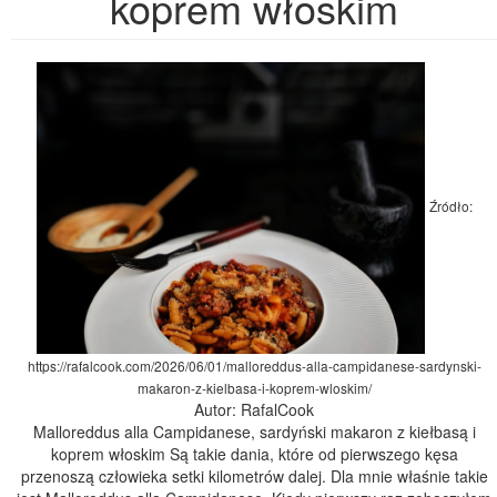
koprem włoskim
Źródło:
https://rafalcook.com/2026/06/01/malloreddus-alla-campidanese-sardynski-
makaron-z-kielbasa-i-koprem-wloskim/
Autor: RafalCook
Malloreddus alla Campidanese, sardyński makaron z kiełbasą i
koprem włoskim Są takie dania, które od pierwszego kęsa
przenoszą człowieka setki kilometrów dalej. Dla mnie właśnie takie