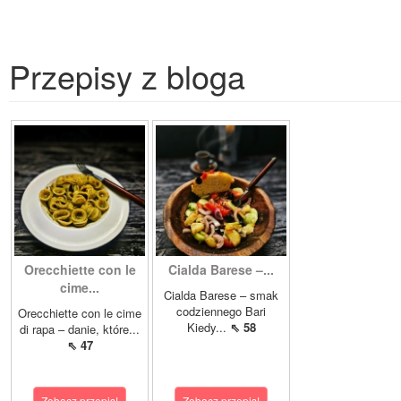
Przepisy z bloga
Orecchiette con le
Cialda Barese –...
cime...
Cialda Barese – smak
codziennego Bari
Orecchiette con le cime
Kiedy...
⇖ 58
di rapa – danie, które...
⇖ 47
Zobacz przepis!
Zobacz przepis!