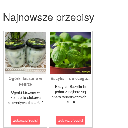
Najnowsze przepisy
Ogórki kiszone w
Bazylia – do czego...
kefirze
Bazylia. Bazylia to
jedna z najbardziej
Ogórki kiszone w
charakterystycznych...
kefirze to ciekawa
⇖ 14
alternatywa dla...
⇖ 4
Zobacz przepis!
Zobacz przepis!