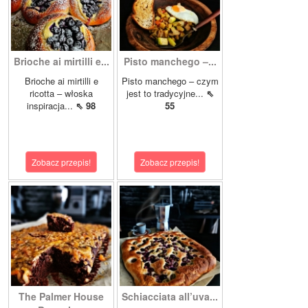
Brioche ai mirtilli e...
Pisto manchego –...
Brioche ai mirtilli e
Pisto manchego – czym
ricotta – włoska
jest to tradycyjne...
⇖
inspiracja...
⇖ 98
55
Zobacz przepis!
Zobacz przepis!
The Palmer House
Schiacciata all’uva...