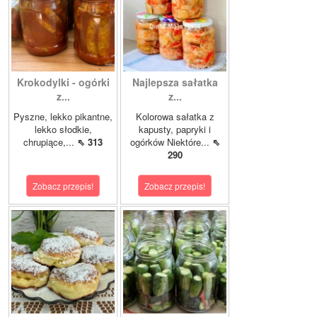
Krokodylki - ogórki
Najlepsza sałatka
z...
z...
Pyszne, lekko pikantne,
Kolorowa sałatka z
lekko słodkie,
kapusty, papryki i
chrupiące,...
⇖ 313
ogórków Niektóre...
⇖
290
Zobacz przepis!
Zobacz przepis!