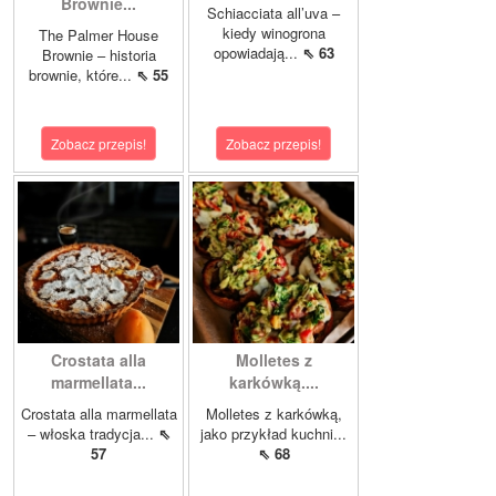
Brownie...
Schiacciata all’uva –
kiedy winogrona
The Palmer House
opowiadają...
⇖ 63
Brownie – historia
brownie, które...
⇖ 55
Zobacz przepis!
Zobacz przepis!
Crostata alla
Molletes z
marmellata...
karkówką....
Crostata alla marmellata
Molletes z karkówką,
– włoska tradycja...
⇖
jako przykład kuchni...
57
⇖ 68