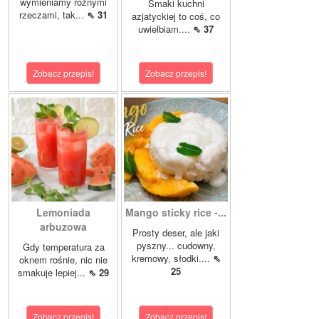
wymieniamy różnymi
Smaki kuchni
rzeczami, tak...
⇖ 31
azjatyckiej to coś, co
uwielbiam....
⇖ 37
Zobacz przepis!
Zobacz przepis!
Lemoniada
Mango sticky rice -...
arbuzowa
Prosty deser, ale jaki
pyszny... cudowny,
Gdy temperatura za
kremowy, słodki....
⇖
oknem rośnie, nic nie
25
smakuje lepiej...
⇖ 29
Zobacz przepis!
Zobacz przepis!