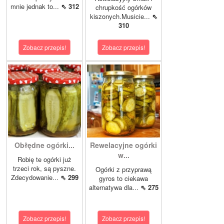
mnie jednak to...
⇖ 312
chrupkość ogórków
kiszonych.Musicie...
⇖
310
Zobacz przepis!
Zobacz przepis!
Obłędne ogórki...
Rewelacyjne ogórki
w...
Robię te ogórki już
trzeci rok, są pyszne.
Ogórki z przyprawą
Zdecydowanie...
⇖ 299
gyros to ciekawa
alternatywa dla...
⇖ 275
Zobacz przepis!
Zobacz przepis!