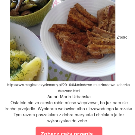
Źródło:
http://www.magicznezyciemarty.pl/2016/04/miodowo-musztardowe-zeberka-
duszone.html
Autor: Marta Urbańska
Ostatnio nie za czesto robie mieso wieprzowe, bo juz nam sie
troche przejadlo. Wybieram wolowine albo niezawodnego kurczaka.
Tym razem poszalalam z dobra marynata i chcialam ja tez
wykorzystac do zebe...
Zobacz cały przepis...