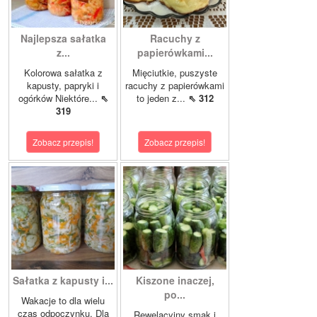
Najlepsza sałatka
Racuchy z
z...
papierówkami...
Kolorowa sałatka z
Mięciutkie, puszyste
kapusty, papryki i
racuchy z papierówkami
ogórków Niektóre...
⇖
to jeden z...
⇖ 312
319
Zobacz przepis!
Zobacz przepis!
Sałatka z kapusty i...
Kiszone inaczej,
po...
Wakacje to dla wielu
czas odpoczynku. Dla
Rewelacyjny smak i