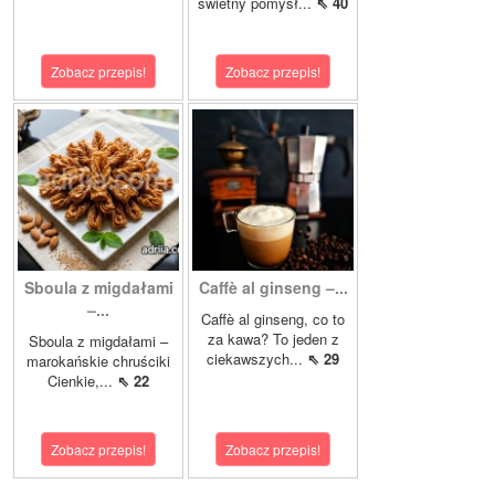
świetny pomysł...
⇖ 40
Zobacz przepis!
Zobacz przepis!
Sboula z migdałami
Caffè al ginseng –...
–...
Caffè al ginseng, co to
za kawa? To jeden z
Sboula z migdałami –
ciekawszych...
⇖ 29
marokańskie chruściki
Cienkie,...
⇖ 22
Zobacz przepis!
Zobacz przepis!