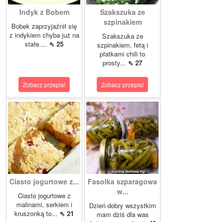
Indyk z Bobem
Szakszuka ze
szpinakiem
Bobek zaprzyjaźnił się
z indykiem chyba już na
Szakszuka ze
stałe....
⇖ 25
szpinakiem, fetą i
płatkami chili to
prosty...
⇖ 27
Zobacz przepis!
Zobacz przepis!
Ciasto jogurtowe z...
Fasolka szparagowa
w...
Ciasto jogurtowe z
malinami, serkiem i
Dzień dobry wszystkim
kruszonką to...
⇖ 21
mam dziś dla was