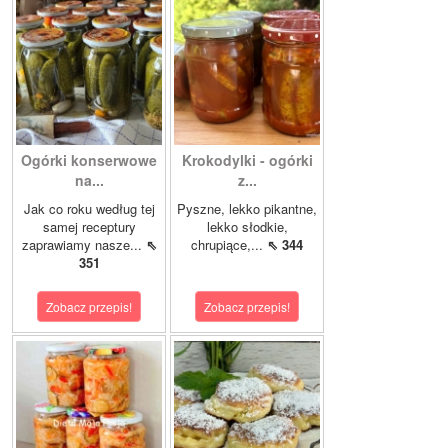
Ogórki konserwowe
Krokodylki - ogórki
na...
z...
Jak co roku według tej
Pyszne, lekko pikantne,
samej receptury
lekko słodkie,
zaprawiamy nasze...
⇖
chrupiące,...
⇖ 344
351
Zobacz przepis!
Zobacz przepis!