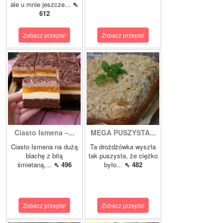
ale u mnie jeszcze...
⇖
612
Zobacz przepis!
Zobacz przepis!
Ciasto Ismena –...
MEGA PUSZYSTA...
Ciasto Ismena na dużą
Ta drożdżówka wyszła
blachę z bitą
tak puszysta, że ciężko
śmietaną,...
⇖ 496
było...
⇖ 482
Zobacz przepis!
Zobacz przepis!