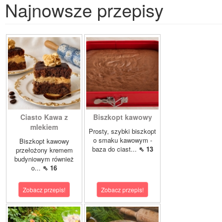
Najnowsze przepisy
Ciasto Kawa z
Biszkopt kawowy
mlekiem
Prosty, szybki biszkopt
o smaku kawowym -
Biszkopt kawowy
baza do ciast...
⇖ 13
przełożony kremem
budyniowym również
o...
⇖ 16
Zobacz przepis!
Zobacz przepis!