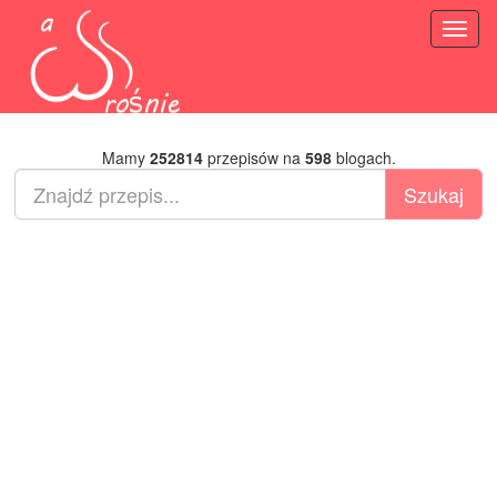
Toggl
naviga
Mamy
252814
przepisów na
598
blogach.