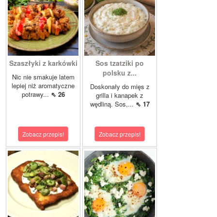
Szaszłyki z karkówki
Sos tzatziki po
polsku z...
Nic nie smakuje latem
lepiej niż aromatyczne
Doskonały do mięs z
potrawy...
⇖ 26
grilla i kanapek z
wędliną. Sos,...
⇖ 17
Zobacz przepis!
Zobacz przepis!