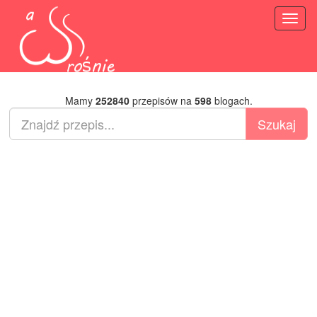
Toggl
naviga
Mamy
252840
przepisów na
598
blogach.