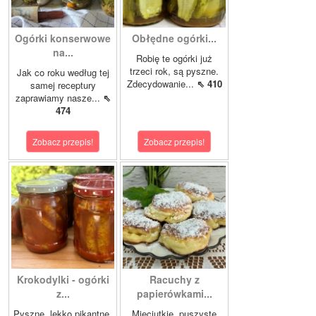
Ogórki konserwowe
Obłędne ogórki...
na...
Robię te ogórki już
trzeci rok, są pyszne.
Jak co roku według tej
Zdecydowanie...
⇖ 410
samej receptury
zaprawiamy nasze...
⇖
474
Zobacz przepis!
Zobacz przepis!
Krokodylki - ogórki
Racuchy z
z...
papierówkami...
Pyszne, lekko pikantne,
Mięciutkie, puszyste