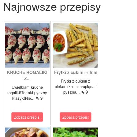
Najnowsze przepisy
KRUCHE ROGALIKI
Frytki z cukinii + film
Z...
Frytki z cukinii z
piekarnika – chrupiąca i
Uwielbiam kruche
pyszna...
⇖ 9
rogaliki!To taki pyszny
klasyk!Nie...
⇖ 9
Zobacz przepis!
Zobacz przepis!