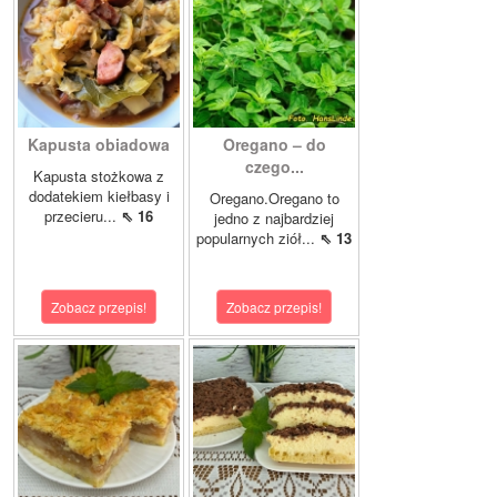
Kapusta obiadowa
Oregano – do
czego...
Kapusta stożkowa z
dodatekiem kiełbasy i
Oregano.Oregano to
przecieru...
⇖ 16
jedno z najbardziej
popularnych ziół...
⇖ 13
Zobacz przepis!
Zobacz przepis!