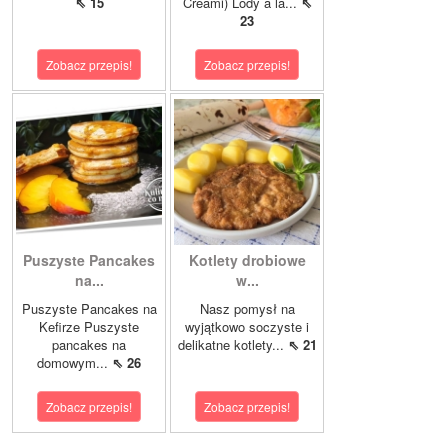
⇖ 15
Creami) Lody à la...
⇖
23
Zobacz przepis!
Zobacz przepis!
Puszyste Pancakes
Kotlety drobiowe
na...
w...
Puszyste Pancakes na
Nasz pomysł na
Kefirze Puszyste
wyjątkowo soczyste i
pancakes na
delikatne kotlety...
⇖ 21
domowym...
⇖ 26
Zobacz przepis!
Zobacz przepis!