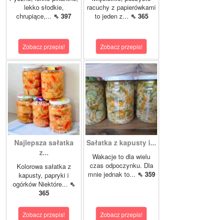
lekko słodkie,
racuchy z papierówkami
chrupiące,...
⇖ 397
to jeden z...
⇖ 365
Zobacz przepis!
Zobacz przepis!
Najlepsza sałatka
Sałatka z kapusty i...
z...
Wakacje to dla wielu
czas odpoczynku. Dla
Kolorowa sałatka z
mnie jednak to...
⇖ 359
kapusty, papryki i
ogórków Niektóre...
⇖
365
Zobacz przepis!
Zobacz przepis!