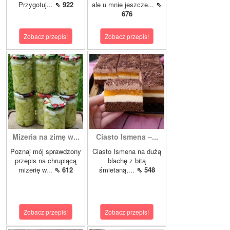
Przygotuj...
⇖ 922
ale u mnie jeszcze...
⇖
676
Zobacz przepis!
Zobacz przepis!
Mizeria na zimę w...
Ciasto Ismena –...
Poznaj mój sprawdzony
Ciasto Ismena na dużą
przepis na chrupiącą
blachę z bitą
mizerię w...
⇖ 612
śmietaną,...
⇖ 548
Zobacz przepis!
Zobacz przepis!