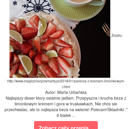
Źródło:
http://www.magicznezyciemarty.pl/2018/01/pavlova-z-kremem-limonkowym-
i.html
Autor: Marta Urbańska
Najlepszy deser ktory ostatnio jadlam. Przepyszna i krucha beza z
limonkowym kremem i gora w truskawkach. Nie chce sie
przechwalac, ale to najlepsza beza na swiecie! Polecam!Skladniki :*
6 bialek ...
Zobacz cały przepis...