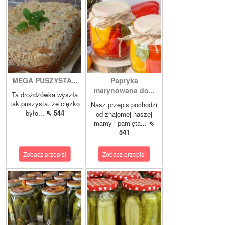
MEGA PUSZYSTA...
Papryka
marynowana do...
Ta drożdżówka wyszła
tak puszysta, że ciężko
Nasz przepis pochodzi
było...
⇖ 544
od znajomej naszej
mamy i pamięta...
⇖
541
Zobacz przepis!
Zobacz przepis!