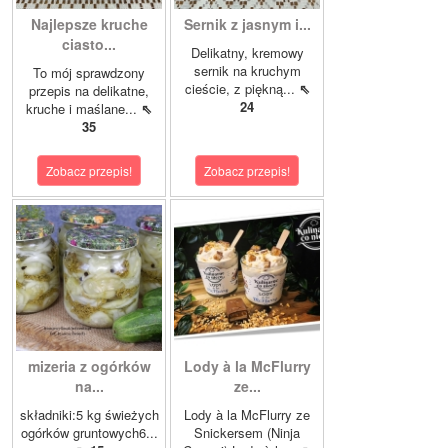
Najlepsze kruche
Sernik z jasnym i...
ciasto...
Delikatny, kremowy
sernik na kruchym
To mój sprawdzony
cieście, z piękną...
⇖
przepis na delikatne,
24
kruche i maślane...
⇖
35
Zobacz przepis!
Zobacz przepis!
mizeria z ogórków
Lody à la McFlurry
na...
ze...
składniki:5 kg świeżych
Lody à la McFlurry ze
ogórków gruntowych6...
Snickersem (Ninja