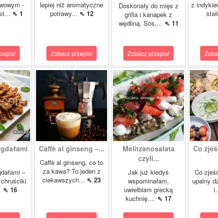
wowym -
lepiej niż aromatyczne
z indykie
Doskonały do mięs z
st...
⇖ 1
potrawy...
⇖ 12
stał
grilla i kanapek z
wędliną. Sos,...
⇖ 11
zepis!
Zobacz przepis!
Zobacz przepis!
Zoba
igdałami
Caffè al ginseng –...
Melitzanosalata
Co zjeś
czyli...
Caffè al ginseng, co to
za kawa? To jeden z
gdałami –
Jak już kiedyś
Co zjeść
ciekawszych...
⇖ 23
chruściki
wspominałam,
upalny d
..
⇖ 16
uwielbiam grecką
i
kuchnię....
⇖ 17