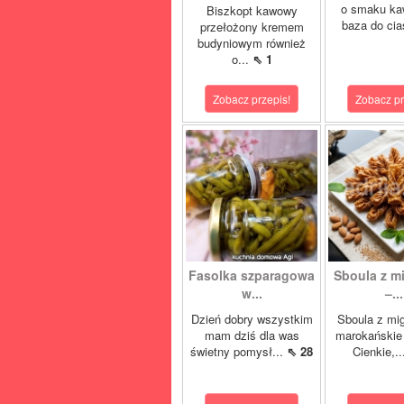
o smaku ka
Biszkopt kawowy
baza do cia
przełożony kremem
budyniowym również
o...
⇖ 1
Zobacz przepis!
Zobacz pr
Fasolka szparagowa
Sboula z m
w...
–...
Dzień dobry wszystkim
Sboula z mi
mam dziś dla was
marokańskie 
świetny pomysł...
⇖ 28
Cienkie,.