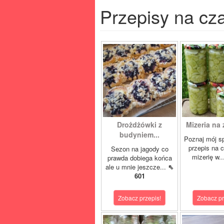
Przepisy na cz
Drożdżówki z
Mizeria na 
budyniem...
Poznaj mój s
przepis na 
Sezon na jagody co
mizerię w.
prawda dobiega końca
ale u mnie jeszcze...
⇖
601
Zobacz przepis!
Zobacz pr