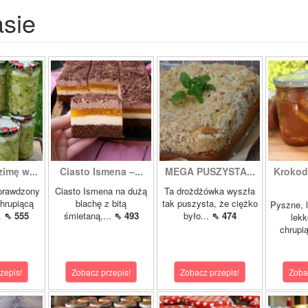
asie
zimę w...
Ciasto Ismena –...
MEGA PUSZYSTA...
Krokody
prawdzony
Ciasto Ismena na dużą
Ta drożdżówka wyszła
chrupiącą
blachę z bitą
tak puszysta, że ciężko
Pyszne, l
..
⇖ 555
śmietaną,...
⇖ 493
było...
⇖ 474
lekk
chrupią
zepis!
Zobacz przepis!
Zobacz przepis!
Zoba