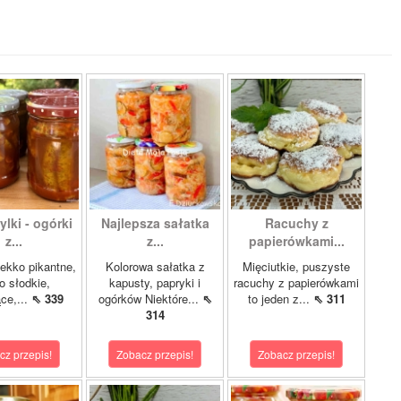
lki - ogórki
Najlepsza sałatka
Racuchy z
z...
z...
papierówkami...
ekko pikantne,
Kolorowa sałatka z
Mięciutkie, puszyste
o słodkie,
kapusty, papryki i
racuchy z papierówkami
ce,...
⇖ 339
ogórków Niektóre...
⇖
to jeden z...
⇖ 311
314
cz przepis!
Zobacz przepis!
Zobacz przepis!