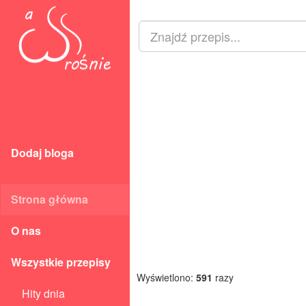
Dodaj bloga
Strona główna
O nas
Wszystkie przepisy
Wyświetlono:
591
razy
Hity dnia