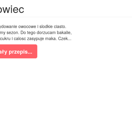
owiec
ydowanie owocowe i slodkie ciasto.
amy sezon. Do tego dorzucam bakalie,
cukru i calosc zasypuje maka. Czek...
ły przepis...