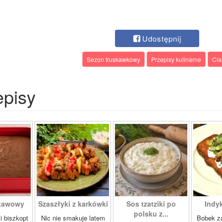
Udostępnij
Sezon truskawkowy
Przepisy kulinarne
Cia
episy
 kawowy
Szaszłyki z karkówki
Sos tzatziki po
Indy
polsku z...
i biszkopt
Nic nie smakuje latem
Bobek za