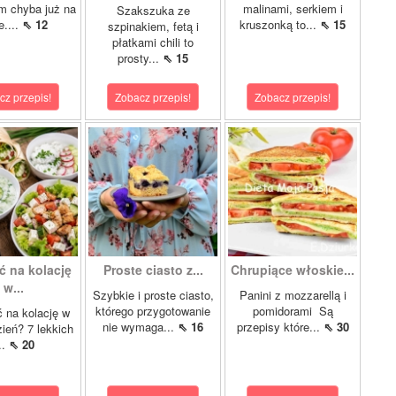
m chyba już na
malinami, serkiem i
Szakszuka ze
e....
⇖ 12
kruszonką to...
⇖ 15
szpinakiem, fetą i
płatkami chili to
prosty...
⇖ 15
cz przepis!
Zobacz przepis!
Zobacz przepis!
ć na kolację
Proste ciasto z...
Chrupiące włoskie...
w...
Szybkie i proste ciasto,
Panini z mozzarellą i
którego przygotowanie
pomidorami Są
 na kolację w
nie wymaga...
⇖ 16
przepisy które...
⇖ 30
zień? 7 lekkich
...
⇖ 20