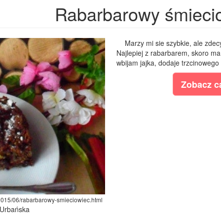
Rabarbarowy śmieci
Marzy mi sie szybkie, ale zdec
Najlepiej z rabarbarem, skoro m
wbijam jajka, dodaje trzcinowego 
Zobacz ca
/2015/06/rabarbarowy-smieciowiec.html
 Urbańska