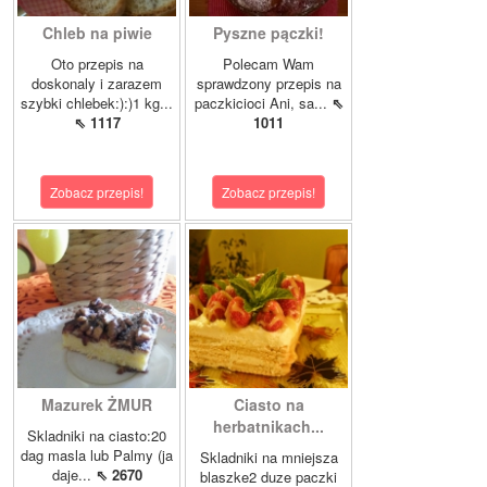
Chleb na piwie
Pyszne pączki!
Oto przepis na
Polecam Wam
doskonaly i zarazem
sprawdzony przepis na
szybki chlebek:):)1 kg...
paczkicioci Ani, sa...
⇖
⇖ 1117
1011
Zobacz przepis!
Zobacz przepis!
Mazurek ŻMUR
Ciasto na
herbatnikach...
Skladniki na ciasto:20
dag masla lub Palmy (ja
Skladniki na mniejsza
daje...
⇖ 2670
blaszke2 duze paczki