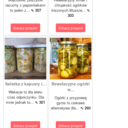
racuchy z papierówkami
chrupkość ogórków
to jeden z...
⇖ 307
kiszonych.Musicie...
⇖
303
Zobacz przepis!
Zobacz przepis!
Sałatka z kapusty i...
Rewelacyjne ogórki
w...
Wakacje to dla wielu
czas odpoczynku. Dla
Ogórki z przyprawą
mnie jednak to...
⇖ 301
gyros to ciekawa
alternatywa dla...
⇖ 260
Zobacz przepis!
Zobacz przepis!