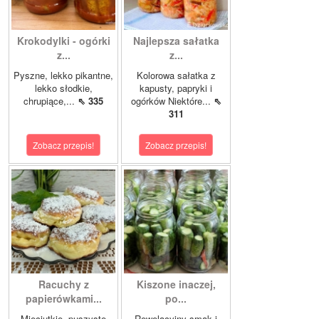
Krokodylki - ogórki
Najlepsza sałatka
z...
z...
Pyszne, lekko pikantne,
Kolorowa sałatka z
lekko słodkie,
kapusty, papryki i
chrupiące,...
⇖ 335
ogórków Niektóre...
⇖
311
Zobacz przepis!
Zobacz przepis!
Racuchy z
Kiszone inaczej,
papierówkami...
po...
Mięciutkie, puszyste
Rewelacyjny smak i