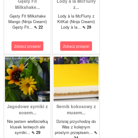
Gęsty Fit
Lody à la McFlurry
Milkshake...
z...
Gęsty Fit Milkshake
Lody à la McFlurry z
Mango (Ninja Creami)
KitKat (Ninja Creami)
Gęsty Fit...
⇖ 22
Lody à la...
⇖ 29
Zobacz przepis!
Zobacz przepis!
Jagodowe syrniki z
Sernik kokosowy z
sosem...
musem...
Nie jestem wielbicielką
Dzisiaj przychodzę do
klusek leniwych ale
Was z kolejnym
syrniki...
⇖ 29
prostym przepisem...
⇖
34