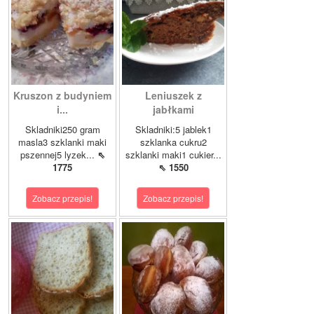
Kruszon z budyniem
Leniuszek z
i...
jabłkami
Skladniki250 gram
Skladniki:5 jablek1
masla3 szklanki maki
szklanka cukru2
pszennej5 lyzek...
⇖
szklanki maki1 cukier...
1775
⇖ 1550
Zobacz przepis!
Zobacz przepis!