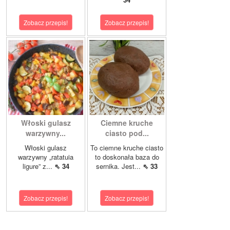
Zobacz przepis!
Zobacz przepis!
Włoski gulasz
Ciemne kruche
warzywny...
ciasto pod...
Włoski gulasz
To ciemne kruche ciasto
warzywny „ratatuia
to doskonała baza do
ligure” z...
⇖ 34
sernika. Jest...
⇖ 33
Zobacz przepis!
Zobacz przepis!