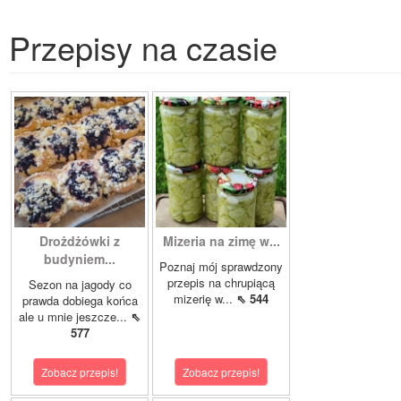
Przepisy na czasie
Drożdżówki z
Mizeria na zimę w...
budyniem...
Poznaj mój sprawdzony
przepis na chrupiącą
Sezon na jagody co
mizerię w...
⇖ 544
prawda dobiega końca
ale u mnie jeszcze...
⇖
577
Zobacz przepis!
Zobacz przepis!