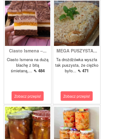
Ciasto Ismena –...
MEGA PUSZYSTA...
Ciasto Ismena na dużą
Ta drożdżówka wyszła
blachę z bitą
tak puszysta, że ciężko
śmietaną,...
⇖ 484
było...
⇖ 471
Zobacz przepis!
Zobacz przepis!