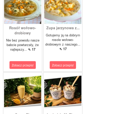
Rosół wołowo-
Zupa jarzynowa z...
drobiowy
Gotujemy ją na dobrym
rosole wołowo-
Nie bez powodu nasze
drobiowym z naszego...
babcie powtarzały, że
⇖ 17
najlepszy...
⇖ 17
Zobacz przepis!
Zobacz przepis!