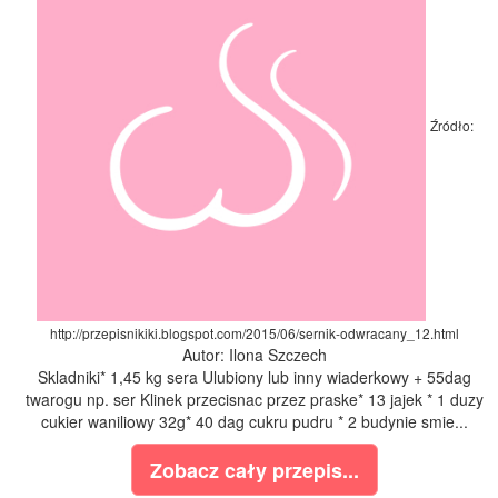
Źródło:
http://przepisnikiki.blogspot.com/2015/06/sernik-odwracany_12.html
Autor: Ilona Szczech
Skladniki* 1,45 kg sera Ulubiony lub inny wiaderkowy + 55dag
twarogu np. ser Klinek przecisnac przez praske* 13 jajek * 1 duzy
cukier waniliowy 32g* 40 dag cukru pudru * 2 budynie smie...
Zobacz cały przepis...