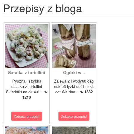
Przepisy z bloga
Sałatka z tortellini
Ogórki w...
Pyszna i szybka
Zalewa:2 l wody60 dag
salatka z tortellini
cukru3 lyzki soli1 szkl.
Skladniki na ok 4-6...
⇖
octuNa dno...
⇖ 1332
1210
Zobacz przepis!
Zobacz przepis!