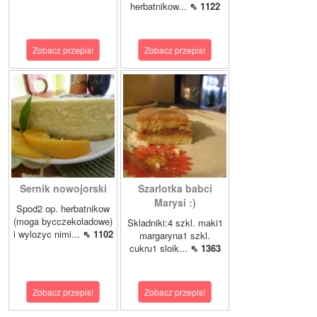
herbatnikow...
⇖ 1122
Zobacz przepis!
Zobacz przepis!
Sernik nowojorski
Szarlotka babci
Marysi :)
Spod2 op. herbatnikow
(moga bycczekoladowe)
Skladniki:4 szkl. maki1
i wylozyc nimi...
⇖ 1102
margaryna1 szkl.
cukru1 sloik...
⇖ 1363
Zobacz przepis!
Zobacz przepis!