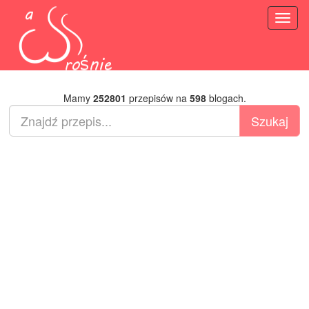
Toggl
naviga
Mamy
252801
przepisów na
598
blogach.