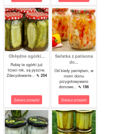
Obłędne ogórki...
Sałatka z patisona
do...
Robię te ogórki już
trzeci rok, są pyszne.
Od kiedy pamiętam, w
Zdecydowanie...
⇖ 254
moim domu
przygotowywano
domowe...
⇖ 196
Zobacz przepis!
Zobacz przepis!