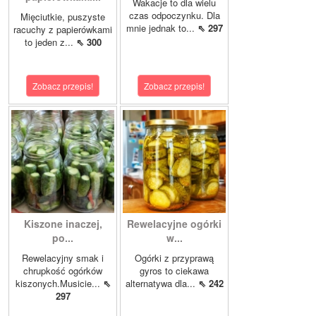
Wakacje to dla wielu
czas odpoczynku. Dla
Mięciutkie, puszyste
mnie jednak to...
⇖ 297
racuchy z papierówkami
to jeden z...
⇖ 300
Zobacz przepis!
Zobacz przepis!
Kiszone inaczej,
Rewelacyjne ogórki
po...
w...
Rewelacyjny smak i
Ogórki z przyprawą
chrupkość ogórków
gyros to ciekawa
kiszonych.Musicie...
⇖
alternatywa dla...
⇖ 242
297