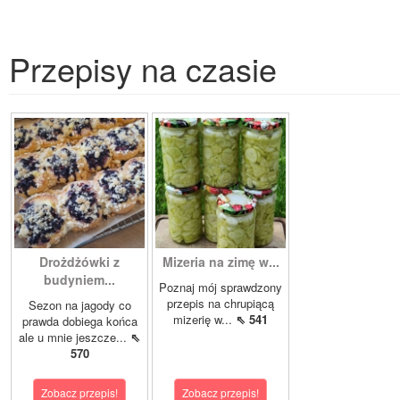
Przepisy na czasie
Drożdżówki z
Mizeria na zimę w...
budyniem...
Poznaj mój sprawdzony
przepis na chrupiącą
Sezon na jagody co
mizerię w...
⇖ 541
prawda dobiega końca
ale u mnie jeszcze...
⇖
570
Zobacz przepis!
Zobacz przepis!