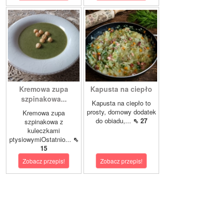
Kremowa zupa
Kapusta na ciepło
szpinakowa...
Kapusta na ciepło to
prosty, domowy dodatek
Kremowa zupa
do obiadu,...
⇖ 27
szpinakowa z
kuleczkami
ptysiowymiOstatnio...
⇖
15
Zobacz przepis!
Zobacz przepis!