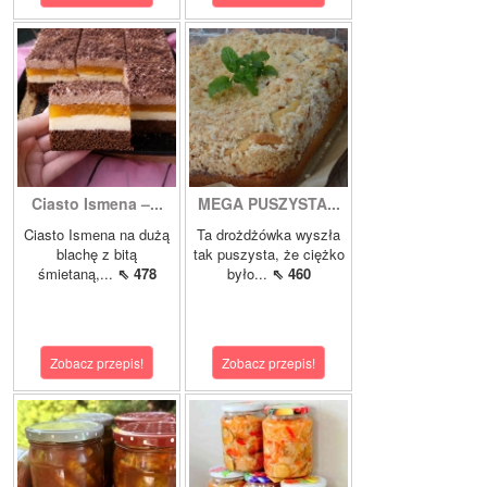
Ciasto Ismena –...
MEGA PUSZYSTA...
Ciasto Ismena na dużą
Ta drożdżówka wyszła
blachę z bitą
tak puszysta, że ciężko
śmietaną,...
⇖ 478
było...
⇖ 460
Zobacz przepis!
Zobacz przepis!