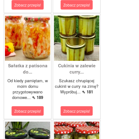
Zobacz przepis!
Zobacz przepis!
Sałatka z patisona
Cukinia w zalewie
do...
curry...
Od kiedy pamiętam, w
Szukasz chrupiącej
moim domu
cukinii w curry na zimę?
przygotowywano
Wypróbuj...
⇖ 181
domowe...
⇖ 189
Zobacz przepis!
Zobacz przepis!