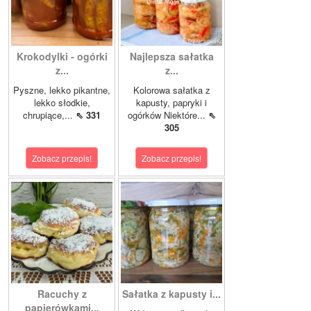
Krokodylki - ogórki
Najlepsza sałatka
z...
z...
Pyszne, lekko pikantne,
Kolorowa sałatka z
lekko słodkie,
kapusty, papryki i
chrupiące,...
⇖ 331
ogórków Niektóre...
⇖
305
Zobacz przepis!
Zobacz przepis!
Racuchy z
Sałatka z kapusty i...
papierówkami...