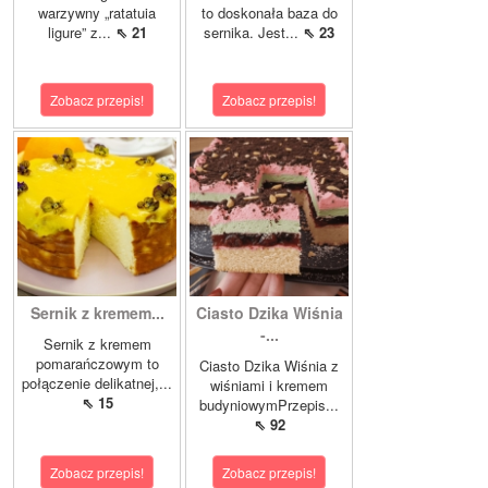
warzywny „ratatuia
to doskonała baza do
ligure” z...
⇖ 21
sernika. Jest...
⇖ 23
Zobacz przepis!
Zobacz przepis!
Sernik z kremem...
Ciasto Dzika Wiśnia
-...
Sernik z kremem
pomarańczowym to
Ciasto Dzika Wiśnia z
połączenie delikatnej,...
wiśniami i kremem
⇖ 15
budyniowymPrzepis...
⇖ 92
Zobacz przepis!
Zobacz przepis!