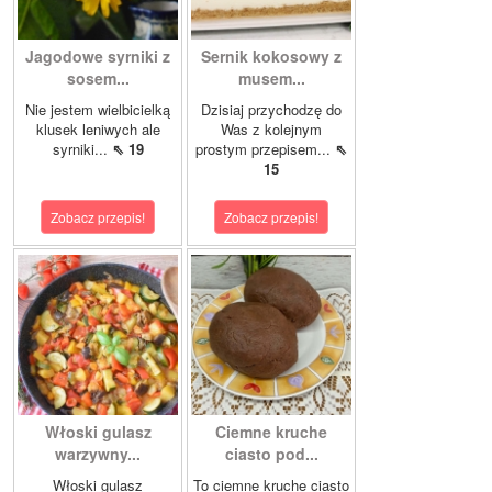
Jagodowe syrniki z
Sernik kokosowy z
sosem...
musem...
Nie jestem wielbicielką
Dzisiaj przychodzę do
klusek leniwych ale
Was z kolejnym
syrniki...
⇖ 19
prostym przepisem...
⇖
15
Zobacz przepis!
Zobacz przepis!
Włoski gulasz
Ciemne kruche
warzywny...
ciasto pod...
Włoski gulasz
To ciemne kruche ciasto