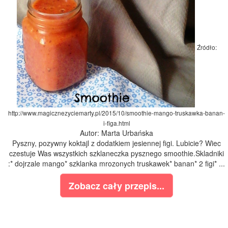
Źródło:
http://www.magicznezyciemarty.pl/2015/10/smoothie-mango-truskawka-banan-
i-figa.html
Autor: Marta Urbańska
Pyszny, pozywny koktajl z dodatkiem jesiennej figi. Lubicie? Wiec
czestuje Was wszystkich szklaneczka pysznego smoothie.Skladniki
:* dojrzale mango* szklanka mrozonych truskawek* banan* 2 figi* ...
Zobacz cały przepis...