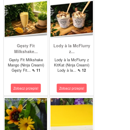
Gęsty Fit
Lody à la McFlurry
Milkshake...
z...
Gęsty Fit Milkshake
Lody à la McFlurry z
Mango (Ninja Creami)
KitKat (Ninja Creami)
Gęsty Fit...
⇖ 11
Lody à la...
⇖ 12
Zobacz przepis!
Zobacz przepis!