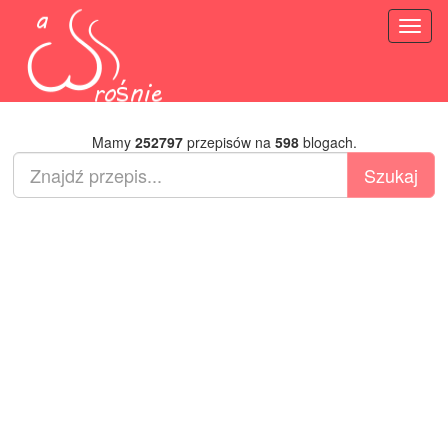
Toggl
naviga
Mamy
252797
przepisów na
598
blogach.