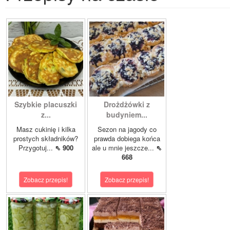
Szybkie placuszki
Drożdżówki z
z...
budyniem...
Masz cukinię i kilka
Sezon na jagody co
prostych składników?
prawda dobiega końca
Przygotuj...
⇖ 900
ale u mnie jeszcze...
⇖
668
Zobacz przepis!
Zobacz przepis!