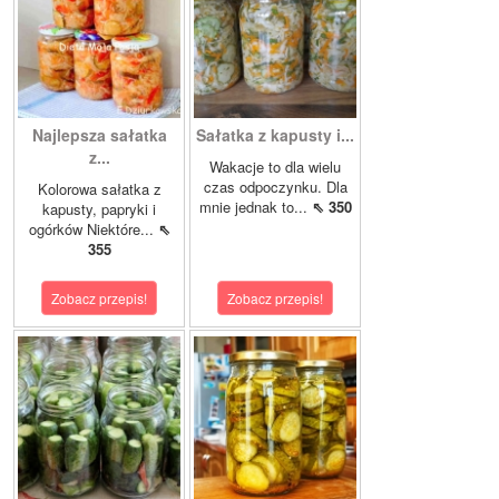
Najlepsza sałatka
Sałatka z kapusty i...
z...
Wakacje to dla wielu
czas odpoczynku. Dla
Kolorowa sałatka z
mnie jednak to...
⇖ 350
kapusty, papryki i
ogórków Niektóre...
⇖
355
Zobacz przepis!
Zobacz przepis!