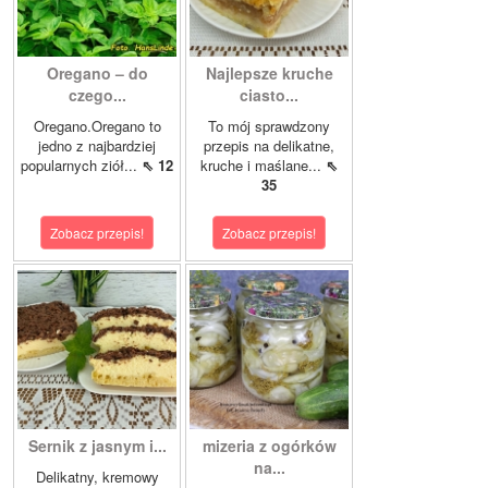
Oregano – do
Najlepsze kruche
czego...
ciasto...
Oregano.Oregano to
To mój sprawdzony
jedno z najbardziej
przepis na delikatne,
popularnych ziół...
⇖ 12
kruche i maślane...
⇖
35
Zobacz przepis!
Zobacz przepis!
Sernik z jasnym i...
mizeria z ogórków
na...
Delikatny, kremowy