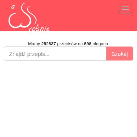
Toggl
naviga
Mamy
252837
przepisów na
598
blogach.