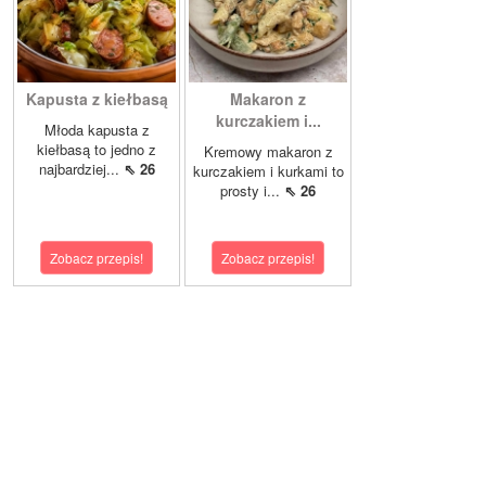
Kapusta z kiełbasą
Makaron z
kurczakiem i...
Młoda kapusta z
kiełbasą to jedno z
Kremowy makaron z
najbardziej...
⇖ 26
kurczakiem i kurkami to
prosty i...
⇖ 26
Zobacz przepis!
Zobacz przepis!