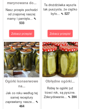
marynowana do...
Ta drożdżówka wyszła
tak puszysta, że ciężko
Nasz przepis pochodzi
było...
⇖ 527
od znajomej naszej
mamy i pamięta...
⇖
533
Zobacz przepis!
Zobacz przepis!
Ogórki konserwowe
Obłędne ogórki...
na...
Robię te ogórki już
trzeci rok, są pyszne.
Jak co roku według tej
Zdecydowanie...
⇖ 394
samej receptury
zaprawiamy nasze...
⇖
464