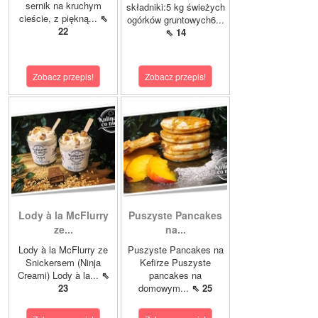
sernik na kruchym
składniki:5 kg świeżych
cieście, z piękną...
⇖
ogórków gruntowych6...
22
⇖ 14
Zobacz przepis!
Zobacz przepis!
Lody à la McFlurry
Puszyste Pancakes
ze...
na...
Lody à la McFlurry ze
Puszyste Pancakes na
Snickersem (Ninja
Kefirze Puszyste
Creami) Lody à la...
⇖
pancakes na
23
domowym...
⇖ 25