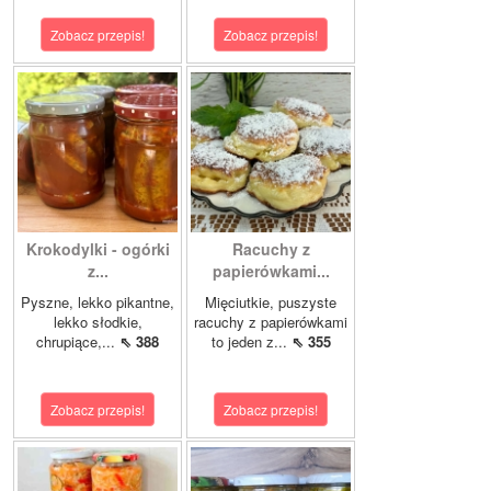
Zobacz przepis!
Zobacz przepis!
Krokodylki - ogórki
Racuchy z
z...
papierówkami...
Pyszne, lekko pikantne,
Mięciutkie, puszyste
lekko słodkie,
racuchy z papierówkami
chrupiące,...
⇖ 388
to jeden z...
⇖ 355
Zobacz przepis!
Zobacz przepis!