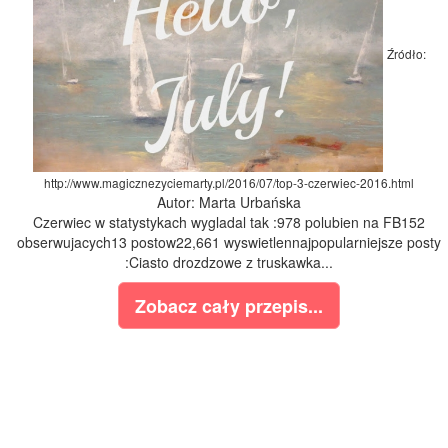
Źródło:
http://www.magicznezyciemarty.pl/2016/07/top-3-czerwiec-2016.html
Autor: Marta Urbańska
Czerwiec w statystykach wygladal tak :978 polubien na FB152
obserwujacych13 postow22,661 wyswietlennajpopularniejsze posty
:Ciasto drozdzowe z truskawka...
Zobacz cały przepis...