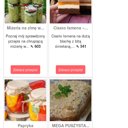
Mizeria na zimę w...
Ciasto Ismena –...
Poznaj mój sprawdzony
Ciasto Ismena na dużą
przepis na chrupiącą
blachę z bitą
mizerię w...
⇖ 603
śmietaną,...
⇖ 541
Zobacz przepis!
Zobacz przepis!
Papryka
MEGA PUSZYSTA...