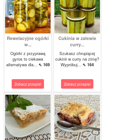
Rewelacyjne ogórki
Cukinia w zalewie
w...
curry...
Ogórki z przyprawą
Szukasz chrupiącej
gyros to ciekawa
cukinii w curry na zimę?
alternatywa dla...
⇖ 169
Wypróbuj...
⇖ 164
Zobacz przepis!
Zobacz przepis!