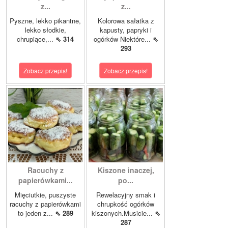
z...
z...
Pyszne, lekko pikantne,
Kolorowa sałatka z
lekko słodkie,
kapusty, papryki i
chrupiące,...
⇖ 314
ogórków Niektóre...
⇖
293
Zobacz przepis!
Zobacz przepis!
Racuchy z
Kiszone inaczej,
papierówkami...
po...
Mięciutkie, puszyste
Rewelacyjny smak i
racuchy z papierówkami
chrupkość ogórków
to jeden z...
⇖ 289
kiszonych.Musicie...
⇖
287