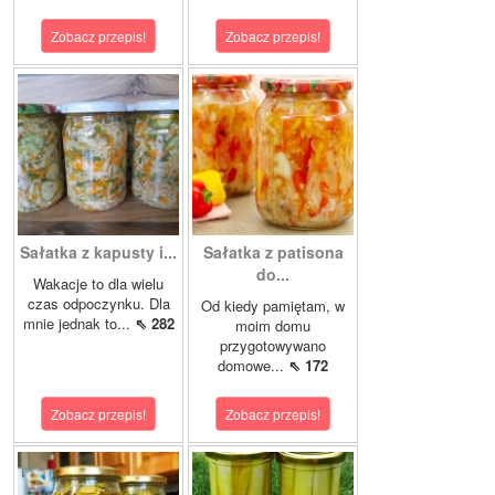
Zobacz przepis!
Zobacz przepis!
Sałatka z kapusty i...
Sałatka z patisona
do...
Wakacje to dla wielu
czas odpoczynku. Dla
Od kiedy pamiętam, w
mnie jednak to...
⇖ 282
moim domu
przygotowywano
domowe...
⇖ 172
Zobacz przepis!
Zobacz przepis!