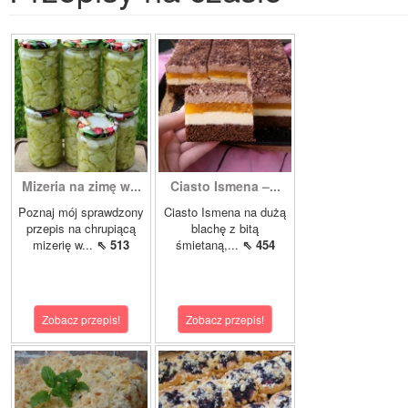
Mizeria na zimę w...
Ciasto Ismena –...
Poznaj mój sprawdzony
Ciasto Ismena na dużą
przepis na chrupiącą
blachę z bitą
mizerię w...
⇖ 513
śmietaną,...
⇖ 454
Zobacz przepis!
Zobacz przepis!