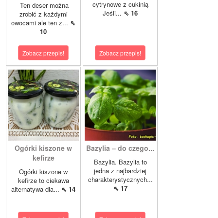
cytrynowe z cukinią
Ten deser można
Jeśli...
⇖ 16
zrobić z każdymi
owocami ale ten z...
⇖
10
Zobacz przepis!
Zobacz przepis!
Ogórki kiszone w
Bazylia – do czego...
kefirze
Bazylia. Bazylia to
jedna z najbardziej
Ogórki kiszone w
charakterystycznych...
kefirze to ciekawa
⇖ 17
alternatywa dla...
⇖ 14