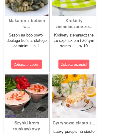
Makaron z bobem
Krokiety
w...
ziemniaczane ze...
Sezon na bób powoli
Krokiety ziemniaczane
dobiega końca, dlatego
ze szpinakiem i żółtym
ostatnim...
⇖ 1
serem –...
⇖ 10
Zobacz przepis!
Zobacz przepis!
Szybki krem
Cytrynowe ciasto z...
truskawkowy
Łatwy przepis na ciasto