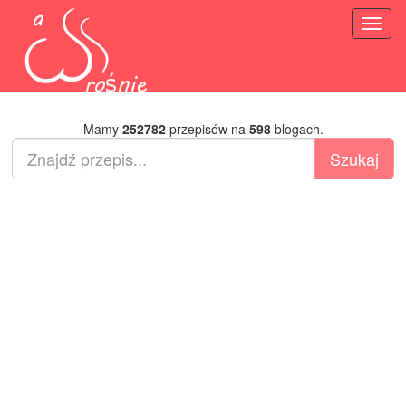
Toggl
naviga
Mamy
252782
przepisów na
598
blogach.