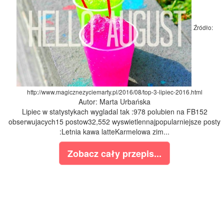
Źródło:
http://www.magicznezyciemarty.pl/2016/08/top-3-lipiec-2016.html
Autor: Marta Urbańska
Lipiec w statystykach wygladal tak :978 polubien na FB152
obserwujacych15 postow32,552 wyswietlennajpopularniejsze posty
:Letnia kawa latteKarmelowa zim...
Zobacz cały przepis...