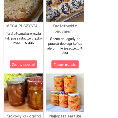
MEGA PUSZYSTA...
Drożdżówki z
budyniem...
Ta drożdżówka wyszła
tak puszysta, że ciężko
Sezon na jagody co
było...
⇖ 436
prawda dobiega końca
ale u mnie jeszcze...
⇖
334
Zobacz przepis!
Zobacz przepis!
Krokodylki - ogórki
Najlepsza sałatka