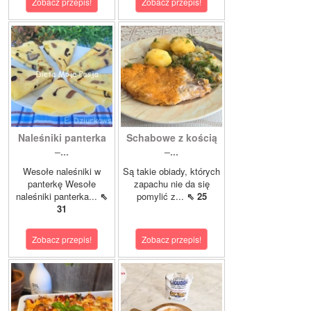
Zobacz przepis!
Zobacz przepis!
Naleśniki panterka
Schabowe z kością
–...
–...
Wesołe naleśniki w
Są takie obiady, których
panterkę Wesołe
zapachu nie da się
naleśniki panterka...
⇖
pomylić z...
⇖ 25
31
Zobacz przepis!
Zobacz przepis!