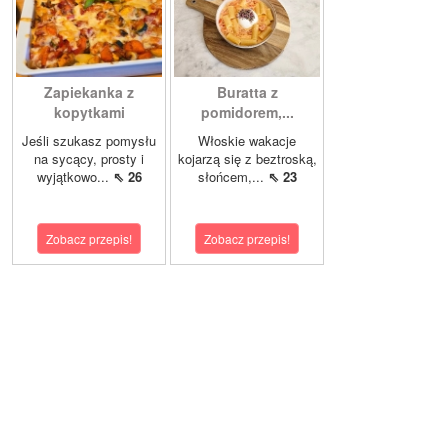
Zapiekanka z
Buratta z
kopytkami
pomidorem,...
Jeśli szukasz pomysłu
Włoskie wakacje
na sycący, prosty i
kojarzą się z beztroską,
wyjątkowo...
⇖ 26
słońcem,...
⇖ 23
Zobacz przepis!
Zobacz przepis!