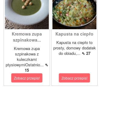
Kremowa zupa
Kapusta na ciepło
szpinakowa...
Kapusta na ciepło to
prosty, domowy dodatek
Kremowa zupa
do obiadu,...
⇖ 27
szpinakowa z
kuleczkami
ptysiowymiOstatnio...
⇖
15
Zobacz przepis!
Zobacz przepis!