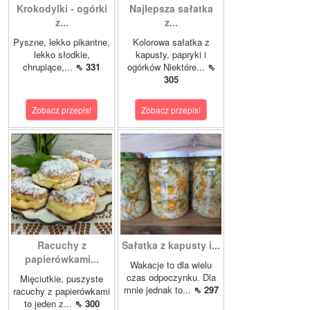
Krokodylki - ogórki
Najlepsza sałatka
z...
z...
Pyszne, lekko pikantne,
Kolorowa sałatka z
lekko słodkie,
kapusty, papryki i
chrupiące,...
⇖ 331
ogórków Niektóre...
⇖
305
Zobacz przepis!
Zobacz przepis!
Racuchy z
Sałatka z kapusty i...
papierówkami...
Wakacje to dla wielu
czas odpoczynku. Dla
Mięciutkie, puszyste
mnie jednak to...
⇖ 297
racuchy z papierówkami
to jeden z...
⇖ 300