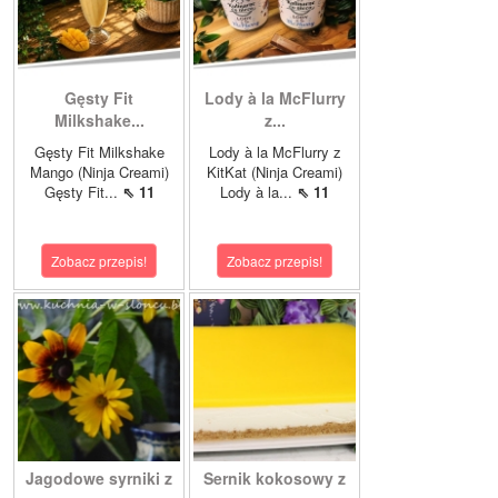
Gęsty Fit
Lody à la McFlurry
Milkshake...
z...
Gęsty Fit Milkshake
Lody à la McFlurry z
Mango (Ninja Creami)
KitKat (Ninja Creami)
Gęsty Fit...
⇖ 11
Lody à la...
⇖ 11
Zobacz przepis!
Zobacz przepis!
Jagodowe syrniki z
Sernik kokosowy z