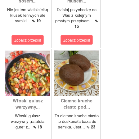
sosem...
musem...
Nie jestem wielbicielką
Dzisiaj przychodzę do
klusek leniwych ale
Was z kolejnym
syrniki...
⇖ 19
prostym przepisem...
⇖
15
Zobacz przepis!
Zobacz przepis!
Włoski gulasz
Ciemne kruche
warzywny...
ciasto pod...
Włoski gulasz
To ciemne kruche ciasto
warzywny „ratatuia
to doskonała baza do
ligure” z...
⇖ 18
sernika. Jest...
⇖ 23