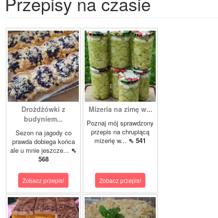
Przepisy na czasie
Drożdżówki z
Mizeria na zimę w...
budyniem...
Poznaj mój sprawdzony
przepis na chrupiącą
Sezon na jagody co
mizerię w...
⇖ 541
prawda dobiega końca
ale u mnie jeszcze...
⇖
568
Zobacz przepis!
Zobacz przepis!