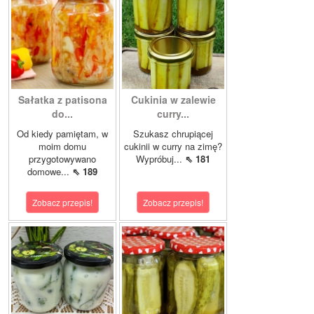
Sałatka z patisona
Cukinia w zalewie
do...
curry...
Od kiedy pamiętam, w
Szukasz chrupiącej
moim domu
cukinii w curry na zimę?
przygotowywano
Wypróbuj...
⇖ 181
domowe...
⇖ 189
Zobacz przepis!
Zobacz przepis!