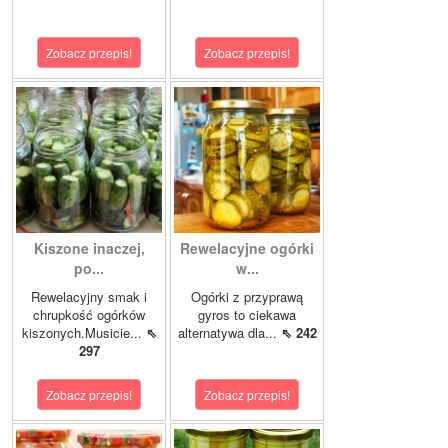
Zobacz przepis!
Zobacz przepis!
Kiszone inaczej,
Rewelacyjne ogórki
po...
w...
Rewelacyjny smak i
Ogórki z przyprawą
chrupkość ogórków
gyros to ciekawa
kiszonych.Musicie...
⇖
alternatywa dla...
⇖ 242
297
Zobacz przepis!
Zobacz przepis!