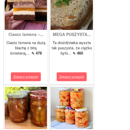
Ciasto Ismena –...
MEGA PUSZYSTA...
Ciasto Ismena na dużą
Ta drożdżówka wyszła
blachę z bitą
tak puszysta, że ciężko
śmietaną,...
⇖ 478
było...
⇖ 460
Zobacz przepis!
Zobacz przepis!