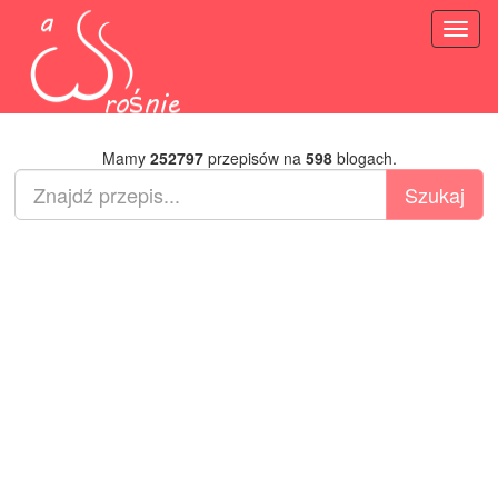
Toggl
naviga
Mamy
252797
przepisów na
598
blogach.