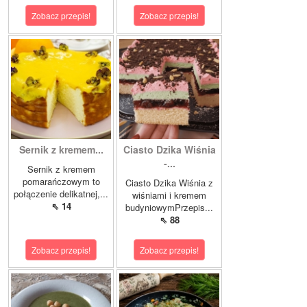
Zobacz przepis!
Zobacz przepis!
Sernik z kremem...
Ciasto Dzika Wiśnia
-...
Sernik z kremem
pomarańczowym to
Ciasto Dzika Wiśnia z
połączenie delikatnej,...
wiśniami i kremem
⇖ 14
budyniowymPrzepis...
⇖ 88
Zobacz przepis!
Zobacz przepis!