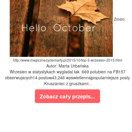
Źródło:
http://www.magicznezyciemarty.pl/2015/10/top-3-wrzesien-2015.html
Autor: Marta Urbańska
Wrzesien w statystykach wygladal tak :669 polubien na FB157
obserwujacych14 postow43,246 wyswietlennajpopularniejsze posty
:Kruszaniec z gruszkami...
Zobacz cały przepis...