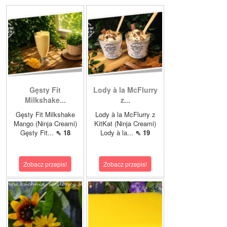
Gęsty Fit
Lody à la McFlurry
Milkshake...
z...
Gęsty Fit Milkshake
Lody à la McFlurry z
Mango (Ninja Creami)
KitKat (Ninja Creami)
Gęsty Fit...
⇖ 18
Lody à la...
⇖ 19
Zobacz przepis!
Zobacz przepis!