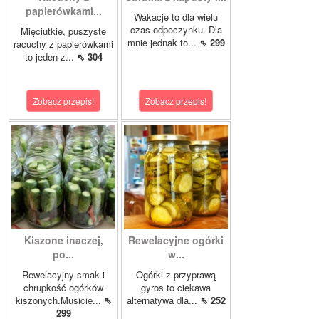
papierówkami...
Wakacje to dla wielu
czas odpoczynku. Dla
Mięciutkie, puszyste
mnie jednak to...
⇖ 299
racuchy z papierówkami
to jeden z...
⇖ 304
Zobacz przepis!
Zobacz przepis!
Kiszone inaczej,
Rewelacyjne ogórki
po...
w...
Rewelacyjny smak i
Ogórki z przyprawą
chrupkość ogórków
gyros to ciekawa
kiszonych.Musicie...
⇖
alternatywa dla...
⇖ 252
299