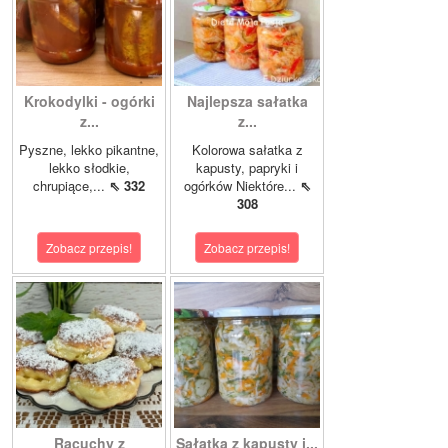
Krokodylki - ogórki
Najlepsza sałatka
z...
z...
Pyszne, lekko pikantne,
Kolorowa sałatka z
lekko słodkie,
kapusty, papryki i
chrupiące,...
⇖ 332
ogórków Niektóre...
⇖
308
Zobacz przepis!
Zobacz przepis!
Racuchy z
Sałatka z kapusty i...