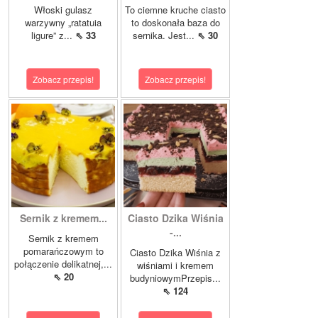
Włoski gulasz
To ciemne kruche ciasto
warzywny „ratatuia
to doskonała baza do
ligure” z...
⇖ 33
sernika. Jest...
⇖ 30
Zobacz przepis!
Zobacz przepis!
Sernik z kremem...
Ciasto Dzika Wiśnia
-...
Sernik z kremem
pomarańczowym to
Ciasto Dzika Wiśnia z
połączenie delikatnej,...
wiśniami i kremem
⇖ 20
budyniowymPrzepis...
⇖ 124