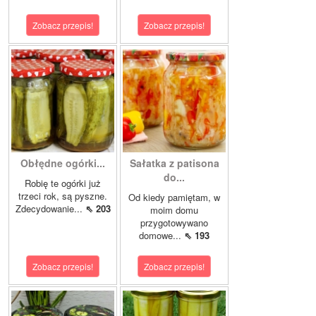
Zobacz przepis!
Zobacz przepis!
Obłędne ogórki...
Sałatka z patisona
do...
Robię te ogórki już
trzeci rok, są pyszne.
Od kiedy pamiętam, w
Zdecydowanie...
⇖ 203
moim domu
przygotowywano
domowe...
⇖ 193
Zobacz przepis!
Zobacz przepis!