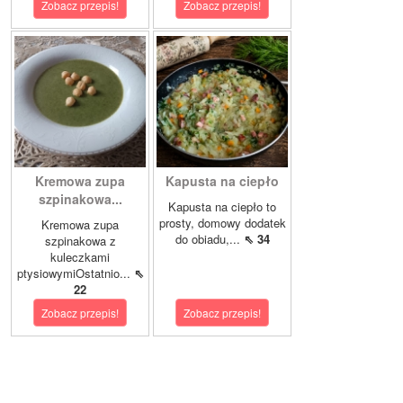
Zobacz przepis!
Zobacz przepis!
Kremowa zupa
Kapusta na ciepło
szpinakowa...
Kapusta na ciepło to
prosty, domowy dodatek
Kremowa zupa
do obiadu,...
⇖ 34
szpinakowa z
kuleczkami
ptysiowymiOstatnio...
⇖
22
Zobacz przepis!
Zobacz przepis!