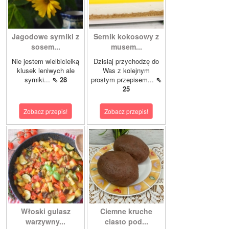
Jagodowe syrniki z
Sernik kokosowy z
sosem...
musem...
Nie jestem wielbicielką
Dzisiaj przychodzę do
klusek leniwych ale
Was z kolejnym
syrniki...
⇖ 28
prostym przepisem...
⇖
25
Zobacz przepis!
Zobacz przepis!
Włoski gulasz
Ciemne kruche
warzywny...
ciasto pod...