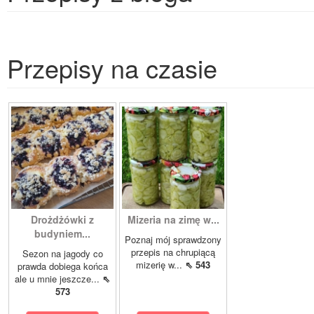
Przepisy na czasie
Drożdżówki z
Mizeria na zimę w...
budyniem...
Poznaj mój sprawdzony
przepis na chrupiącą
Sezon na jagody co
mizerię w...
⇖ 543
prawda dobiega końca
ale u mnie jeszcze...
⇖
573