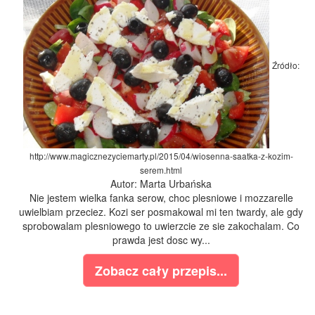
Źródło:
http://www.magicznezyciemarty.pl/2015/04/wiosenna-saatka-z-kozim-
serem.html
Autor: Marta Urbańska
Nie jestem wielka fanka serow, choc plesniowe i mozzarelle
uwielbiam przeciez. Kozi ser posmakowal mi ten twardy, ale gdy
sprobowalam plesniowego to uwierzcie ze sie zakochalam. Co
prawda jest dosc wy...
Zobacz cały przepis...