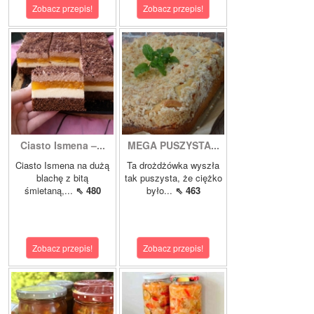
Zobacz przepis!
Zobacz przepis!
Ciasto Ismena –...
MEGA PUSZYSTA...
Ciasto Ismena na dużą
Ta drożdżówka wyszła
blachę z bitą
tak puszysta, że ciężko
śmietaną,...
⇖ 480
było...
⇖ 463
Zobacz przepis!
Zobacz przepis!