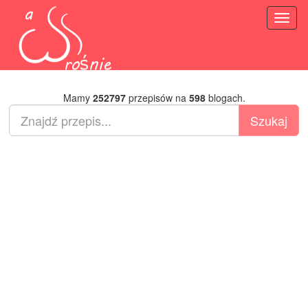
Toggl
naviga
Mamy
252797
przepisów na
598
blogach.