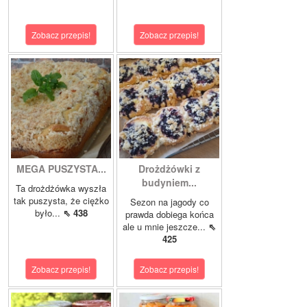
Zobacz przepis!
Zobacz przepis!
MEGA PUSZYSTA...
Drożdżówki z
budyniem...
Ta drożdżówka wyszła
tak puszysta, że ciężko
Sezon na jagody co
było...
⇖ 438
prawda dobiega końca
ale u mnie jeszcze...
⇖
425
Zobacz przepis!
Zobacz przepis!