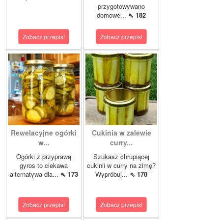
przygotowywano
domowe...
⇖ 182
Zobacz przepis!
Zobacz przepis!
Rewelacyjne ogórki
Cukinia w zalewie
w...
curry...
Ogórki z przyprawą
Szukasz chrupiącej
gyros to ciekawa
cukinii w curry na zimę?
alternatywa dla...
⇖ 173
Wypróbuj...
⇖ 170
Zobacz przepis!
Zobacz przepis!