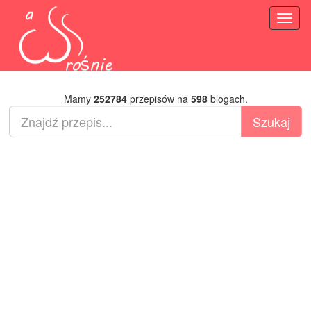
Toggl
naviga
Mamy
252784
przepisów na
598
blogach.