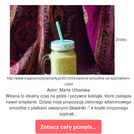
Źródło:
http://www.magicznezyciemarty.pl/2015/04/zielone-smoothie-ze-szpinakiem-
i.html
Autor: Marta Urbańska
Wiosna to idealny czas na geste i pozywne koktajle, ktore zastapia
nawet sniadanie. Dzisiaj moja propozycja zielonego witaminowego
smoothie z platkami owsianymi.Skladniki :* 4 kostki mrozonego
szpinak...
Zobacz cały przepis...