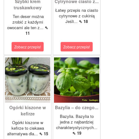
Szybki krem
Cytrynowe ciasto z...
truskawkowy
Łatwy przepis na ciasto
cytrynowe z cukinią
Ten deser można
Jeśli...
⇖ 18
zrobić z każdymi
owocami ale ten z...
⇖
11
Zobacz przepis!
Zobacz przepis!
Ogórki kiszone w
Bazylia – do czego...
kefirze
Bazylia. Bazylia to
jedna z najbardziej
Ogórki kiszone w
charakterystycznych...
kefirze to ciekawa
⇖ 19
alternatywa dla...
⇖ 15