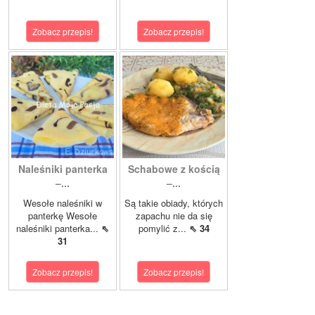
Zobacz przepis!
Zobacz przepis!
Naleśniki panterka
Schabowe z kością
–...
–...
Wesołe naleśniki w
Są takie obiady, których
panterkę Wesołe
zapachu nie da się
naleśniki panterka...
⇖
pomylić z...
⇖ 34
31
Zobacz przepis!
Zobacz przepis!