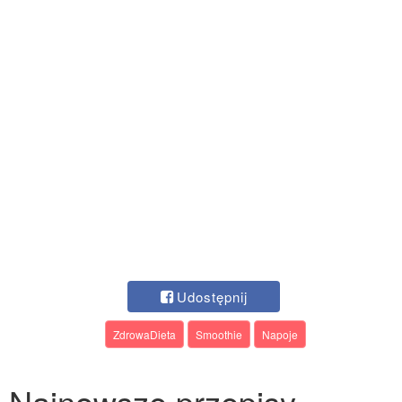
Udostępnij
ZdrowaDieta
Smoothie
Napoje
Najnowsze przepisy