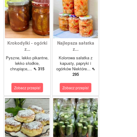
Krokodylki - ogórki
Najlepsza sałatka
z...
z...
Pyszne, lekko pikantne,
Kolorowa sałatka z
lekko słodkie,
kapusty, papryki i
chrupiące,...
⇖ 315
ogórków Niektóre...
⇖
295
Zobacz przepis!
Zobacz przepis!