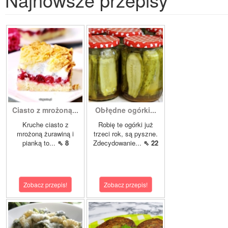
Ciasto z mrożoną...
Obłędne ogórki...
Kruche ciasto z
Robię te ogórki już
mrożoną żurawiną i
trzeci rok, są pyszne.
pianką to...
⇖ 8
Zdecydowanie...
⇖ 22
Zobacz przepis!
Zobacz przepis!