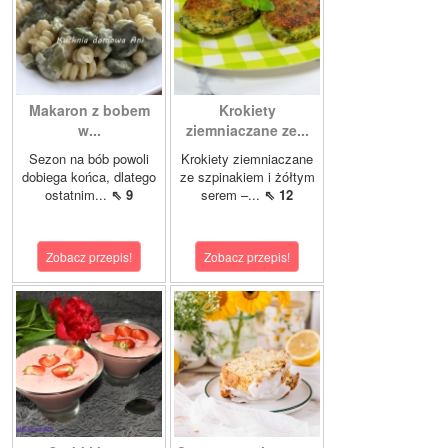
Makaron z bobem
Krokiety
w...
ziemniaczane ze...
Sezon na bób powoli
Krokiety ziemniaczane
dobiega końca, dlatego
ze szpinakiem i żółtym
ostatnim...
⇖ 9
serem –...
⇖ 12
Zobacz przepis!
Zobacz przepis!