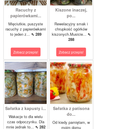
Racuchy z
Kiszone inaczej,
papierówkami...
po...
Mięciutkie, puszyste
Rewelacyjny smak i
racuchy z papierówkami
chrupkość ogórków
to jeden z...
⇖ 289
kiszonych.Musicie...
⇖
288
Zobacz przepis!
Zobacz przepis!
Sałatka z kapusty i...
Sałatka z patisona
do...
Wakacje to dla wielu
czas odpoczynku. Dla
Od kiedy pamiętam, w
mnie jednak to...
⇖ 282
moim domu