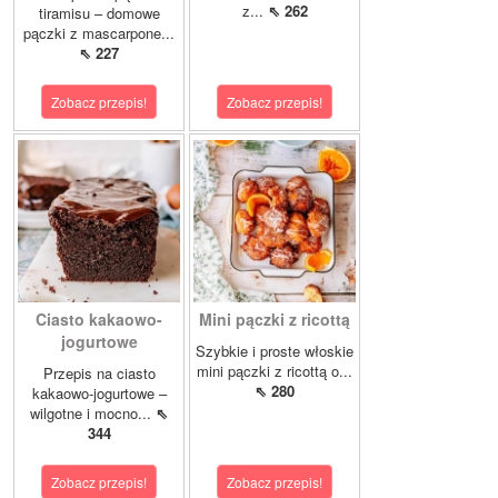
z...
⇖ 262
tiramisu – domowe
pączki z mascarpone...
⇖ 227
Zobacz przepis!
Zobacz przepis!
Ciasto kakaowo-
Mini pączki z ricottą
jogurtowe
Szybkie i proste włoskie
mini pączki z ricottą o...
Przepis na ciasto
⇖ 280
kakaowo-jogurtowe –
wilgotne i mocno...
⇖
344
Zobacz przepis!
Zobacz przepis!