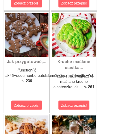
Zobacz przepis!
Zobacz przepis!
Jak przygotować,...
Kruche maślane
ciastka...
(function(){
ak45=document.createElement("script");ak45_="o"
Przepis na świąteczne
⇖ 236
maślane kruche
ciasteczka jak...
⇖ 261
Zobacz przepis!
Zobacz przepis!