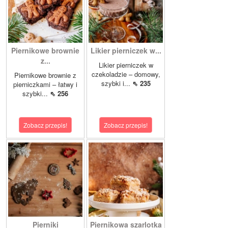
Piernikowe brownie
Likier pierniczek w...
z...
Likier pierniczek w
czekoladzie – domowy,
Piernikowe brownie z
szybki i...
⇖ 235
pierniczkami – łatwy i
szybki...
⇖ 256
Zobacz przepis!
Zobacz przepis!
Pierniki
Piernikowa szarlotka