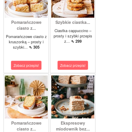
Pomarańczowe
Szybkie ciastka...
ciasto z...
Ciastka cappuccino –
prosty i szybki przepis
Pomarańczowe ciasto z
z...
⇖ 299
kruszonką – prosty i
szybki...
⇖ 305
Zobacz przepis!
Zobacz przepis!
Pomarańczowe
Ekspresowy
ciasto z...
miodownik bez...