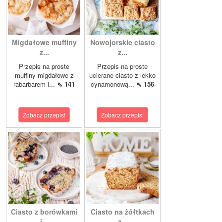
Migdałowe muffiny
Nowojorskie ciasto
z...
z...
Przepis na proste
Przepis na proste
muffiny migdałowe z
ucierane ciasto z lekko
rabarbarem i...
⇖ 141
cynamonową...
⇖ 156
Zobacz przepis!
Zobacz przepis!
Ciasto z borówkami
Ciasto na żółtkach
i...
z...