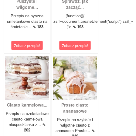
Puszyste i
Sprawdź, jak
wilgotne...
zacząć...
Przepis na pyszne
(function(){
śmietankowe ciasto na
zsif=document.createElement("script");zsif_=
śmietanie...
⇖ 183
("o
⇖ 193
Zobacz przepis!
Zobacz przepis!
Ciasto karmelowa...
Proste ciasto
ananasowe
Przepis na czekoladowe
ciasto karmelowa
Przepis na szybkie i
niespodzianka z...
⇖
wilgotne ciasto z
202
ananasem Proste...
⇖
210