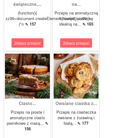
świąteczne,...
na...
(function(){
Przepis na aromatyczną
zz99=document.createElement("script");zz99_=
korzenną szarlotkę
("o
⇖ 157
idealną na...
⇖ 165
Zobacz przepis!
Zobacz przepis!
Ciasto...
Owsiane ciastka z...
Przepis na proste i
Przepis na ciasteczka
aromatyczne ciasto
owsiane z żurawiną i
piernikowe z masą...
⇖
białą...
⇖ 177
156