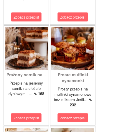
Zobacz przepis!
Zobacz przepis!
Prażony sernik na...
Proste muffinki
cynamonki
Przepis na jesienny
sernik na cieście
Prosty przepis na
dyniowym –...
⇖ 168
muffinki cynamonowe
bez miksera Jeśli...
⇖
232
Zobacz przepis!
Zobacz przepis!