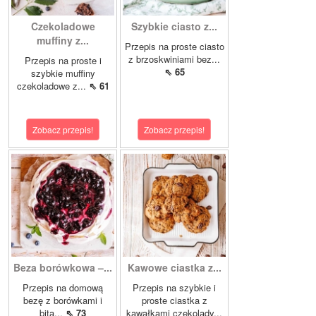
Czekoladowe
Szybkie ciasto z...
muffiny z...
Przepis na proste ciasto
z brzoskwiniami bez...
Przepis na proste i
⇖ 65
szybkie muffiny
czekoladowe z...
⇖ 61
Zobacz przepis!
Zobacz przepis!
Beza borówkowa –...
Kawowe ciastka z...
Przepis na domową
Przepis na szybkie i
bezę z borówkami i
proste ciastka z
bitą...
⇖ 73
kawałkami czekolady...