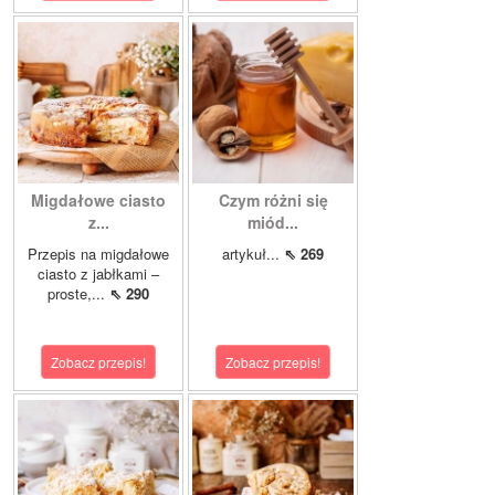
Migdałowe ciasto
Czym różni się
z...
miód...
Przepis na migdałowe
artykuł...
⇖ 269
ciasto z jabłkami –
proste,...
⇖ 290
Zobacz przepis!
Zobacz przepis!