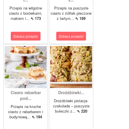
Przepis na wilgotne
Przepis na puszyste
ciasto z borówkami,
ciasto z żółtek pieczone
makiem i...
⇖ 173
z tartym...
⇖ 169
Zobacz przepis!
Zobacz przepis!
Ciasto rabarbar
Drożdżówki...
pod...
Drożdżówki pistacja-
czekolada – puszyste
Przepis na kruche
bułeczki z...
⇖ 220
ciasto z rabarbarem i
budyniową...
⇖ 194