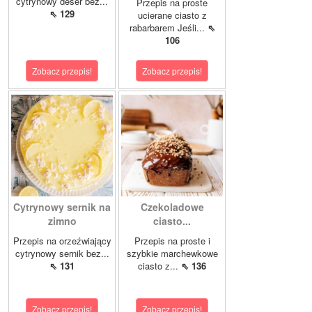
cytrynowy deser bez...
Przepis na proste
⇖ 129
ucierane ciasto z
rabarbarem Jeśli...
⇖
106
Zobacz przepis!
Zobacz przepis!
Cytrynowy sernik na
Czekoladowe
zimno
ciasto...
Przepis na orzeźwiający
Przepis na proste i
cytrynowy sernik bez...
szybkie marchewkowe
⇖ 131
ciasto z...
⇖ 136
Zobacz przepis!
Zobacz przepis!