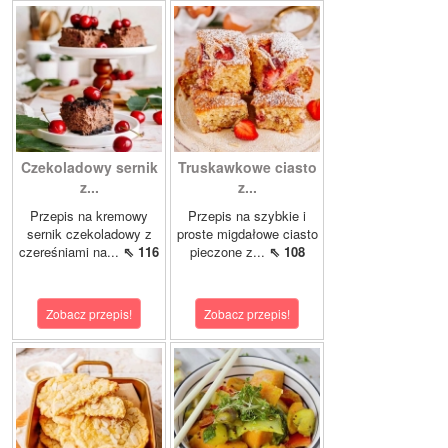
Czekoladowy sernik
Truskawkowe ciasto
z...
z...
Przepis na kremowy
Przepis na szybkie i
sernik czekoladowy z
proste migdałowe ciasto
czereśniami na...
⇖ 116
pieczone z...
⇖ 108
Zobacz przepis!
Zobacz przepis!