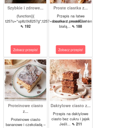
Szybkie i zdrowe...
Proste ciastka z...
(function(){
Przepis na łatwe
t257u="up8z0idl257g";t257=document.createElemen
ciastka z precelkami i
⇖ 192
białą...
⇖ 188
Zobacz przepis!
Zobacz przepis!
Proteinowe ciasto
Daktylowe ciasto z...
z...
Przepis na daktylowe
ciasto bez cukru i jajek
Proteinowe ciasto
Jeśli...
⇖ 211
bananowe i czekoladą –