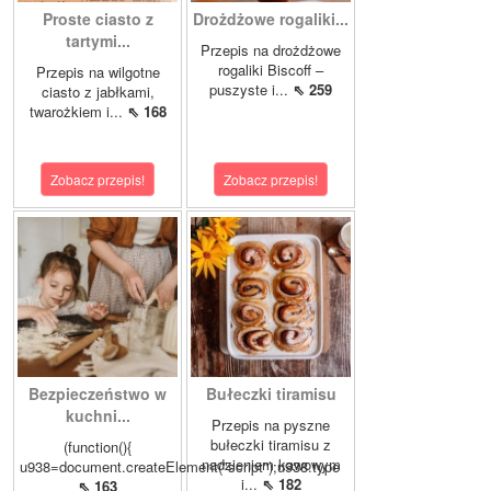
Proste ciasto z
Drożdżowe rogaliki...
tartymi...
Przepis na drożdżowe
rogaliki Biscoff –
Przepis na wilgotne
puszyste i...
⇖ 259
ciasto z jabłkami,
twarożkiem i...
⇖ 168
Zobacz przepis!
Zobacz przepis!
Bezpieczeństwo w
Bułeczki tiramisu
kuchni...
Przepis na pyszne
bułeczki tiramisu z
(function(){
nadzieniem kawowym
u938=document.createElement("script");u938.type
i...
⇖ 182
⇖ 163