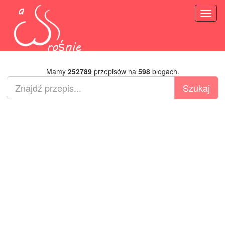
Toggl
naviga
Mamy
252789
przepisów na
598
blogach.