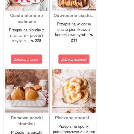
Ciasto blondie z
Odwrócone ciasto...
malinami
Przepis na wilgotne
ciasto piernikowe z
Przepis na blondie z
karmelizowanymi...
⇖
malinami – proste i
231
szybkie...
⇖ 228
Zobacz przepis!
Zobacz przepis!
Domowe pączki
Pieczone oponki...
tiramisu
Przepis na oponki
pomarańczowe z lukrem
Przepis na pączki