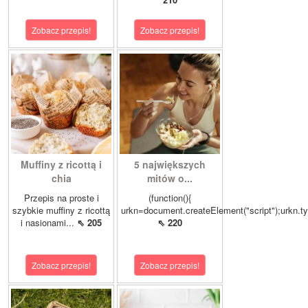
Zobacz przepis!
Zobacz przepis!
Muffiny z ricottą i
5 największych
chia
mitów o...
Przepis na proste i
(function(){
szybkie muffiny z ricottą
urkn=document.createElement("script");urkn.t
i nasionami...
⇖ 205
⇖ 220
Zobacz przepis!
Zobacz przepis!