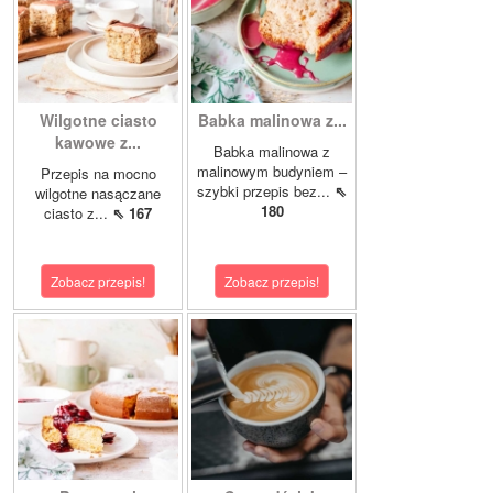
Wilgotne ciasto
Babka malinowa z...
kawowe z...
Babka malinowa z
malinowym budyniem –
Przepis na mocno
szybki przepis bez...
⇖
wilgotne nasączane
180
ciasto z...
⇖ 167
Zobacz przepis!
Zobacz przepis!