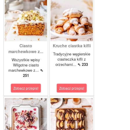
Ciasto
Kruche ciastka kifli
marchewkowe z...
Tradycyjne węgierskie
ciasteczka kifli z
Wszystkie wpisy
orzechami...
⇖ 233
Wilgotne ciasto
marchewkowe z...
⇖
251
Zobacz przepis!
Zobacz przepis!