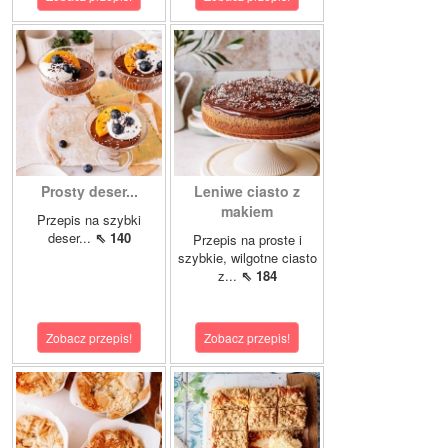
Prosty deser...
Leniwe ciasto z
makiem
Przepis na szybki
deser...
⇖ 140
Przepis na proste i
szybkie, wilgotne ciasto
z...
⇖ 184
Zobacz przepis!
Zobacz przepis!