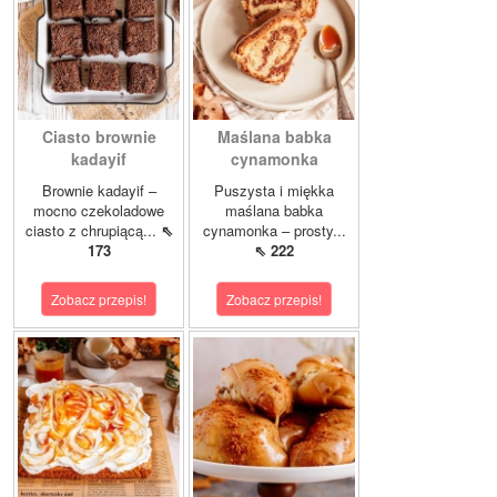
Ciasto brownie
Maślana babka
kadayif
cynamonka
Brownie kadayif –
Puszysta i miękka
mocno czekoladowe
maślana babka
ciasto z chrupiącą...
⇖
cynamonka – prosty...
173
⇖ 222
Zobacz przepis!
Zobacz przepis!