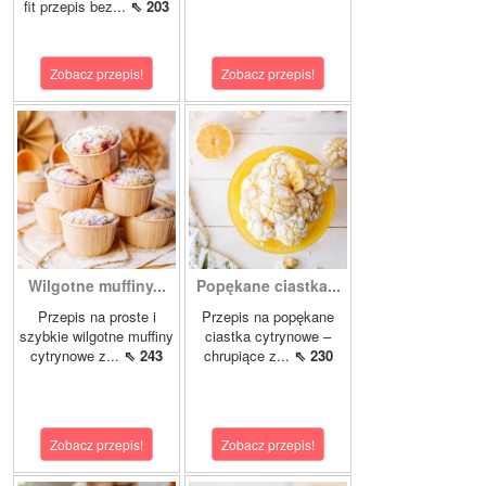
fit przepis bez...
⇖ 203
Zobacz przepis!
Zobacz przepis!
Wilgotne muffiny...
Popękane ciastka...
Przepis na proste i
Przepis na popękane
szybkie wilgotne muffiny
ciastka cytrynowe –
cytrynowe z...
⇖ 243
chrupiące z...
⇖ 230
Zobacz przepis!
Zobacz przepis!