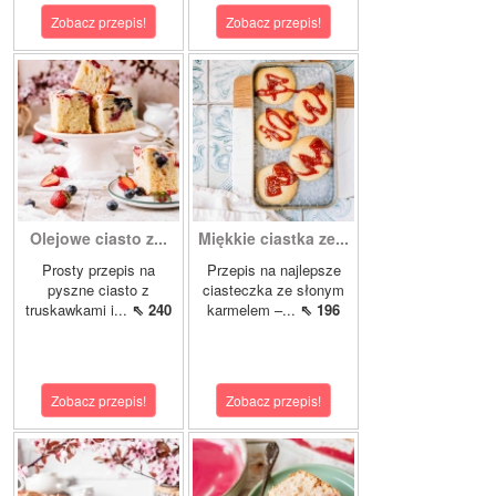
Zobacz przepis!
Zobacz przepis!
Olejowe ciasto z...
Miękkie ciastka ze...
Prosty przepis na
Przepis na najlepsze
pyszne ciasto z
ciasteczka ze słonym
truskawkami i...
⇖ 240
karmelem –...
⇖ 196
Zobacz przepis!
Zobacz przepis!