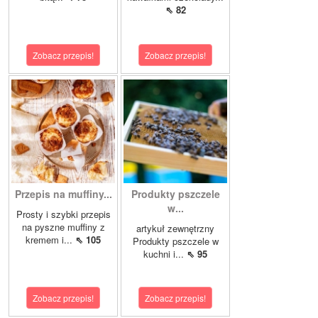
⇖ 82
Zobacz przepis!
Zobacz przepis!
Przepis na muffiny...
Produkty pszczele
w...
Prosty i szybki przepis
na pyszne muffiny z
artykuł zewnętrzny
kremem i...
⇖ 105
Produkty pszczele w
kuchni i...
⇖ 95
Zobacz przepis!
Zobacz przepis!