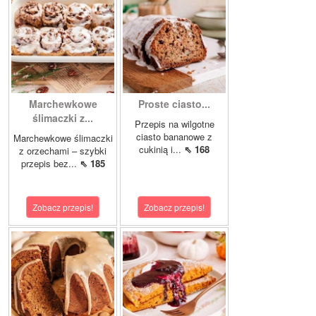
Marchewkowe
Proste ciasto...
ślimaczki z...
Przepis na wilgotne
ciasto bananowe z
Marchewkowe ślimaczki
cukinią i...
⇖ 168
z orzechami – szybki
przepis bez...
⇖ 185
Zobacz przepis!
Zobacz przepis!