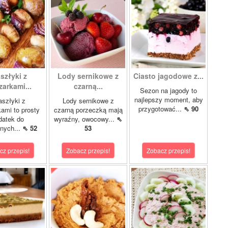
szłyki z
Lody sernikowe z
Ciasto jagodowe z...
zarkami...
czarną...
Sezon na jagody to
najlepszy moment, aby
szłyki z
Lody sernikowe z
przygotować...
⇖ 90
kami to prosty
czarną porzeczką mają
datek do
wyraźny, owocowy...
⇖
anych...
⇖ 52
53
cz przepis!
Zobacz przepis!
Zobacz przepis!