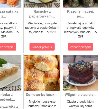
sza sałatka
Racuchy z
Kiszone inaczej,
z...
papierówkami...
po...
wa sałatka z
Mięciutkie, puszyste
Rewelacyjny smak i
y, papryki i
racuchy z papierówkami
chrupkość ogórków
 Niektóre...
⇖
to jeden z...
⇖ 279
kiszonych.Musicie...
⇖
284
274
cz przepis!
Zobacz przepis!
Zobacz przepis!
rlotka z
Domowe bułeczki...
Wilgotne ciasto z...
erówek...
Miękkie i puszyste
Ciasta z dodatkiem
bułeczki maślane z
warzyw są coraz
 szarlotka z