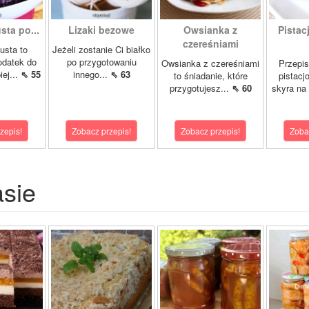
ta po...
Lizaki bezowe
Owsianka z
Pistac
czereśniami
usta to
Jeżeli zostanie Ci białko
odatek do
po przygotowaniu
Owsianka z czereśniami
Przepi
iej...
⇖ 55
innego...
⇖ 63
to śniadanie, które
pistacj
przygotujesz...
⇖ 60
skyra na
zepis!
Zobacz przepis!
Zobacz przepis!
Zoba
asie