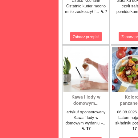
Cześć Kochani!
Sałatka kok
Ostatnio kurier mocno
czyli sał
mnie zaskoczył i...
⇖ 7
pomidorkam
Zobacz przepis!
Zobacz pr
Kawa i lody w
Kolor
domowym...
panzanell
artykuł sponsorowany
06.08.202
Kawa i lody w
Latem najp
domowym wydaniu –...
składniki pot
⇖ 17
17