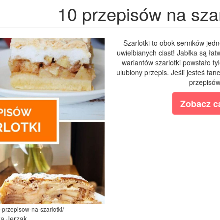
10 przepisów na szar
Szarlotki to obok serników jed
uwielbianych ciast! Jabłka są ła
wariantów szarlotki powstało ty
ulubiony przepis. Jeśli jesteś fa
przepisów 
Zobacz ca
0-przepisow-na-szarlotki/
ka Jerzak