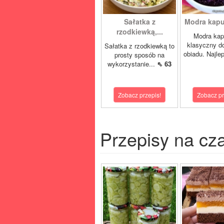
Sałatka z
Modra kapus
rzodkiewką,...
Modra kap
klasyczny d
Sałatka z rzodkiewką to
obiadu. Najlep
prosty sposób na
wykorzystanie...
⇖ 63
Zobacz przepis!
Zobacz pr
Przepisy na cz