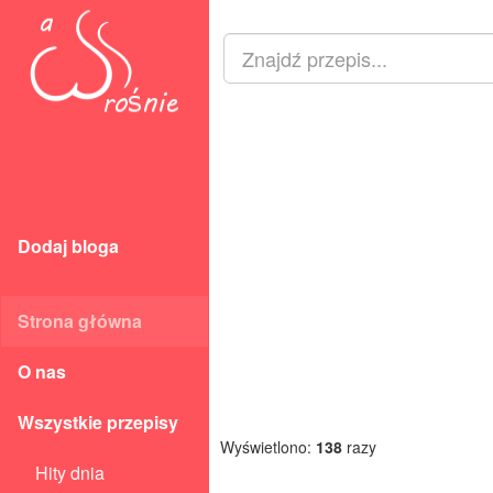
Dodaj bloga
Strona główna
O nas
Wszystkie przepisy
Wyświetlono:
138
razy
Hity dnia