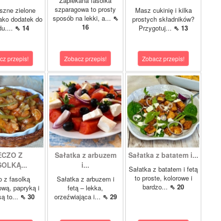
Zapiekana fasolka
szparagowa to prosty
szne zielone
Masz cukinię i kilka
sposób na lekki, a...
⇖
ako dodatek do
prostych składników?
16
du....
⇖ 14
Przygotuj...
⇖ 13
cz przepis!
Zobacz przepis!
Zobacz przepis!
ECZO Z
Sałatka z arbuzem
Sałatka z batatem i...
OLKĄ...
i...
Sałatka z batatem i fetą
to proste, kolorowe i
 z fasolką
Sałatka z arbuzem i
bardzo...
⇖ 20
wą, papryką i
fetą – lekka,
są to...
⇖ 30
orzeźwiająca i...
⇖ 29