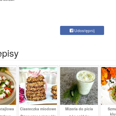
Udostępnij
episy
ktajlowa
Ciasteczka miodowe
Mizeria do picia
Szm
klu