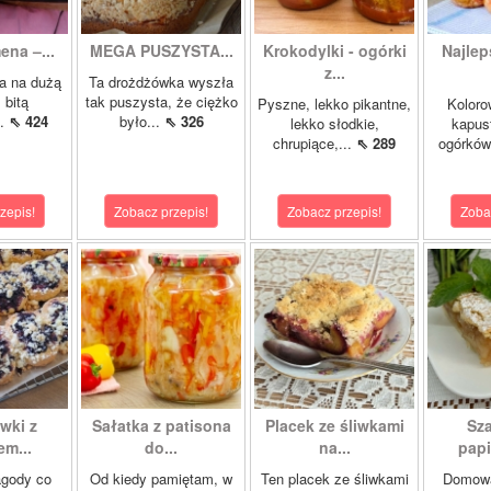
ena –...
MEGA PUSZYSTA...
Krokodylki - ogórki
Najlep
z...
a na dużą
Ta drożdżówka wyszła
 bitą
tak puszysta, że ciężko
Pyszne, lekko pikantne,
Koloro
..
⇖ 424
było...
⇖ 326
lekko słodkie,
kapust
chrupiące,...
⇖ 289
ogórków
zepis!
Zobacz przepis!
Zobacz przepis!
Zoba
wki z
Sałatka z patisona
Placek ze śliwkami
Sza
m...
do...
na...
papi
agody co
Od kiedy pamiętam, w
Ten placek ze śliwkami
Domowa