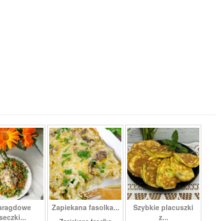
aragdowe
Zapiekana fasolka...
Szybkie placuszki
seczki...
z...