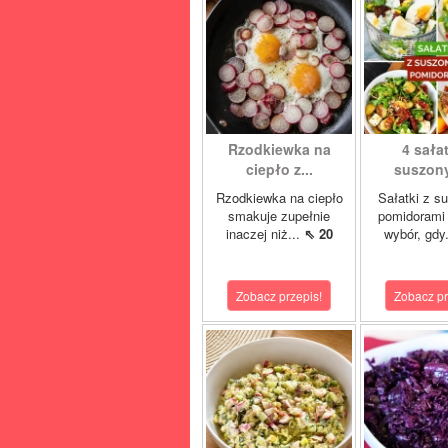
Rzodkiewka na
4 sałat
ciepło z...
suszony
Rzodkiewka na ciepło
Sałatki z s
smakuje zupełnie
pomidorami 
inaczej niż...
⇖ 20
wybór, gdy
Zobacz przepis!
Zobacz pr