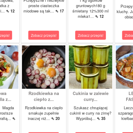
tajlowa,
Przepyszne i niezwykle
1 kg ogórków
atka z
proste ciasteczka
gruntowych180 g
Przepy
i...
⇖ 12
miodowe są tak...
⇖ 17
śmietany 12%300 ml
kluchy. J
mleka1...
⇖ 12
obia
zepis!
Zobacz przepis!
Zobacz przepis!
Zoba
owa
Rzodkiewka na
Cukinia w zalewie
L
a z...
ciepło z...
curry...
FAS
6 Magda
Rzodkiewka na ciepło
Szukasz chrupiącej
Leczo
rostsze
smakuje zupełnie
cukinii w curry na zimę?
szparago
rafią...
⇖
inaczej niż...
⇖ 20
Wypróbuj...
⇖ 35
kiełba