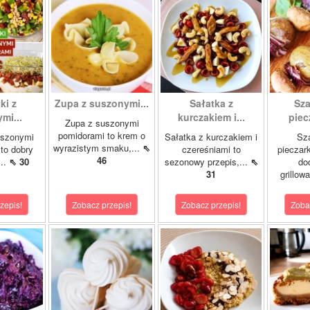
ki z
Zupa z suszonymi...
Sałatka z
Sza
mi...
kurczakiem i...
piec
Zupa z suszonymi
pomidorami to krem o
uszonymi
Sałatka z kurczakiem i
Sza
wyrazistym smaku,...
⇖
to dobry
czereśniami to
pieczar
46
...
⇖ 30
sezonowy przepis,...
⇖
do
31
grillow
zepis!
Zobacz przepis!
Zobacz przepis!
Zoba