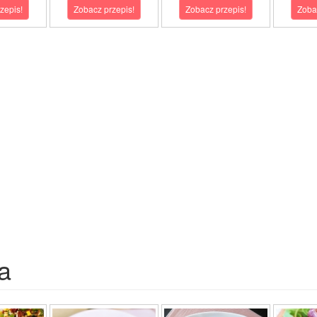
zepis!
Zobacz przepis!
Zobacz przepis!
Zoba
a