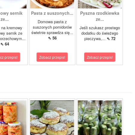
jowy sernik
Pasta z suszonych...
Pyszna rzodkiewka
ze...
ze...
Domowa pasta z
suszonych pomidorów
s na kremowy
Jeśli szukasz prostego
świetnie sprawdza się...
owy sernik ze
dodatku do świeżego
⇖ 56
 orzechowym...
pieczywa,...
⇖ 72
⇖ 64
cz przepis!
Zobacz przepis!
Zobacz przepis!