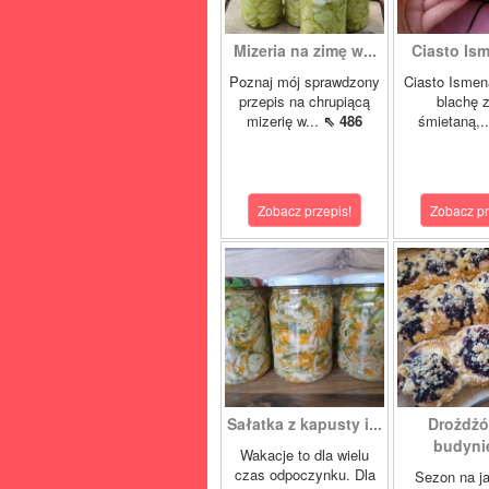
Mizeria na zimę w...
Ciasto Ism
Poznaj mój sprawdzony
Ciasto Ismen
przepis na chrupiącą
blachę z
mizerię w...
⇖ 486
śmietaną,.
Zobacz przepis!
Zobacz pr
Sałatka z kapusty i...
Drożdżó
budynie
Wakacje to dla wielu
czas odpoczynku. Dla
Sezon na j