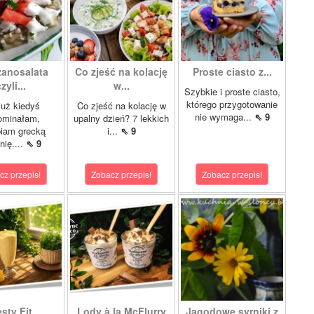
zanosalata
Co zjeść na kolację
Proste ciasto z...
zyli...
w...
Szybkie i proste ciasto,
którego przygotowanie
już kiedyś
Co zjeść na kolację w
nie wymaga...
⇖ 9
ominałam,
upalny dzień? 7 lekkich
biam grecką
i...
⇖ 9
nię....
⇖ 9
cz przepis!
Zobacz przepis!
Zobacz przepis!
sty Fit
Lody à la McFlurry
Jagodowe syrniki z