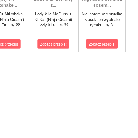
kshake...
z...
sosem...
it Milkshake
Lody à la McFlurry z
Nie jestem wielbicielką
Ninja Creami)
KitKat (Ninja Creami)
klusek leniwych ale
 Fit...
⇖ 22
Lody à la...
⇖ 32
syrniki...
⇖ 31
cz przepis!
Zobacz przepis!
Zobacz przepis!