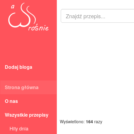
Dodaj bloga
Strona główna
O nas
Wszystkie przepisy
Wyświetlono:
164
razy
Hity dnia