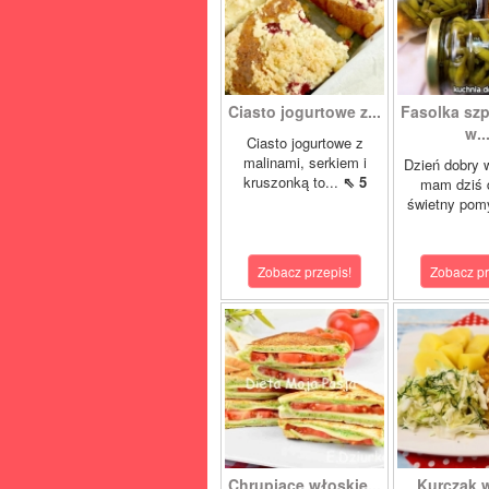
Ciasto jogurtowe z...
Fasolka sz
w..
Ciasto jogurtowe z
malinami, serkiem i
Dzień dobry 
kruszonką to...
⇖ 5
mam dziś 
świetny pom
Zobacz przepis!
Zobacz pr
Chrupiące włoskie...
Kurczak 