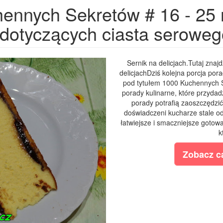
ennych Sekretów # 16 - 25 
dotyczących ciasta serowego
Sernik na delicjach.Tutaj znaj
delicjachDziś kolejna porcja por
pod tytułem 1000 Kuchennych S
porady kulinarne, które przyda
porady potrafią zaoszczędzi
doświadczeni kucharze stale o
łatwiejsze i smaczniejsze gotow
k
Zobacz ca