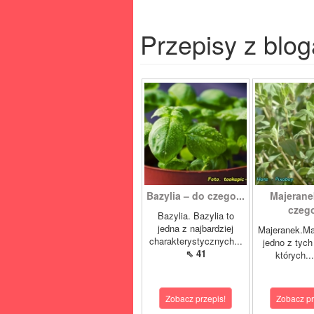
Przepisy z blog
Bazylia – do czego...
Majerane
czego
Bazylia. Bazylia to
jedna z najbardziej
Majeranek.Ma
charakterystycznych...
jedno z tych
⇖ 41
których..
Zobacz przepis!
Zobacz pr