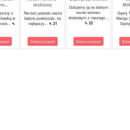
m...
drobiowy
Mil
Gotujemy ją na dobrym
rosole wołowo-
szony z
Nie bez powodu nasze
Gęsty F
drobiowym z naszego...
chewką w
babcie powtarzały, że
Mango (
⇖ 22
osie...
⇖
najlepszy...
⇖ 21
Gęsty
zepis!
Zobacz przepis!
Zobacz przepis!
Zoba