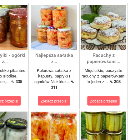
lki - ogórki
Najlepsza sałatka
Racuchy z
z...
z...
papierówkami...
ekko pikantne,
Kolorowa sałatka z
Mięciutkie, puszyste
o słodkie,
kapusty, papryki i
racuchy z papierówkami
ce,...
⇖ 335
ogórków Niektóre...
⇖
to jeden z...
⇖ 308
311
cz przepis!
Zobacz przepis!
Zobacz przepis!