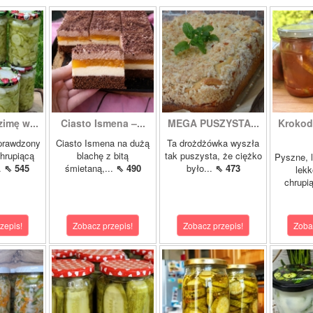
zimę w...
Ciasto Ismena –...
MEGA PUSZYSTA...
Krokody
prawdzony
Ciasto Ismena na dużą
Ta drożdżówka wyszła
chrupiącą
blachę z bitą
tak puszysta, że ciężko
Pyszne, l
..
⇖ 545
śmietaną,...
⇖ 490
było...
⇖ 473
lekk
chrupią
zepis!
Zobacz przepis!
Zobacz przepis!
Zoba