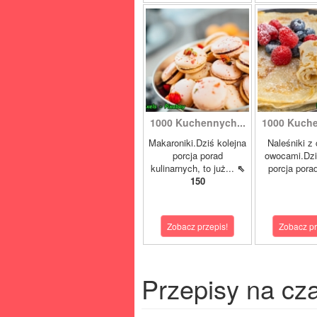
1000 Kuchennych...
1000 Kuche
Makaroniki.Dziś kolejna
Naleśniki z
porcja porad
owocami.Dzi
kulinarnych, to już...
⇖
porcja pora
150
Zobacz przepis!
Zobacz pr
Przepisy na cz