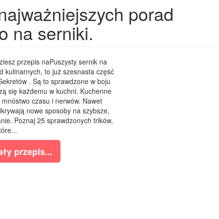
najważniejszych porad
 na serniki.
dziesz przepis naPuszysty sernik na
ad kulinarnych, to już szesnasta część
ekretów . Są to sprawdzone w boju
dzą się każdemu w kuchni. Kuchenne
ć mnóstwo czasu i nerwów. Nawet
dkrywają nowe sposoby na szybsze,
anie. Poznaj 25 sprawdzonych trików,
tóre...
ły przepis...