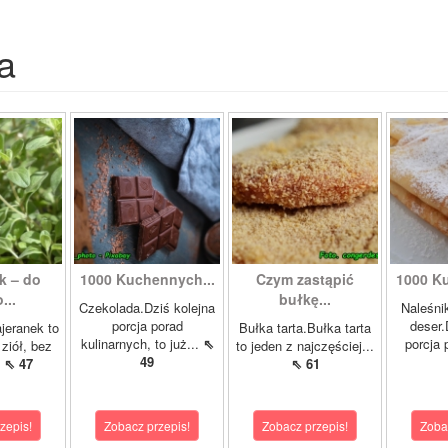
a
k – do
1000 Kuchennych...
Czym zastąpić
1000 Ku
...
bułkę...
Czekolada.Dziś kolejna
Naleśni
porcja porad
deser.
jeranek to
Bułka tarta.Bułka tarta
kulinarnych, to już...
⇖
porcja 
 ziół, bez
to jeden z najczęściej...
49
.
⇖ 47
⇖ 61
zepis!
Zobacz przepis!
Zobacz przepis!
Zoba