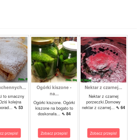
chennych...
Ogórki kiszone -
Nektar z czarnej...
na...
ki to smaczny
Nektar z czarnej
Dziś kolejna
porzeczki.Domowy
Ogórki kiszone. Ogórki
porad...
⇖ 53
nektar z czarnej...
⇖ 64
kiszone na bogato to
doskonała...
⇖ 84
cz przepis!
Zobacz przepis!
Zobacz przepis!