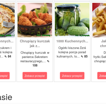
nnych...
Chrupiący kurczak
1000 Kuchennych...
Ja
jak z...
chr
 cukrem i
Ogórki kiszone.Dziś
ś kolejna
kolejna porcja porad
Chrupiący kurczak w
D
d...
⇖ 84
kulinarnych, to...
⇖ 85
panierce.Sekretem
frytki.Se
restauracyjnego,...
⇖
chrupiąc
108
zepis!
Zobacz przepis!
Zobacz przepis!
Zoba
asie