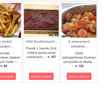
k zrobić
1000 Kuchennych...
8 smacznych
upiące...
obiadów...
Piernik z foremki.Dziś
kolejna porcja porad
omowe
Danie
kulinarnych,...
⇖ 107
kretem idealnie
jednogarnkowe.Szukasz
ych frytek –...
pomysłów na obiady...
⇖ 84
⇖ 132
cz przepis!
Zobacz przepis!
Zobacz przepis!