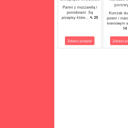
porowy
Panini z mozzarellą i
pomidorami Są
Kurczak du
przepisy które...
⇖ 25
porem i mar
kremowym s
14
Zobacz przepis!
Zobacz pr