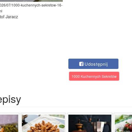
/2026/07/1000-kuchennych-sekretow-16-
ml
tof Jaracz
Udostępnij
1000 Kuchennych Sekretów
episy