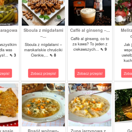
paragowa
Sboula z migdałami
Caffè al ginseng –...
Melit
.
–...
c
Caffè al ginseng, co to
za kawa? To jeden z
wszystkim
Sboula z migdałami –
Jak 
ciekawszych...
⇖ 9
dla was
marokańskie chruściki
wsp
ysł...
⇖ 3
Cienkie,...
⇖ 8
uwiel
kuch
zepis!
Zobacz przepis!
Zobacz przepis!
Zoba
w sosie
Rosół wołowo-
Zupa jarzynowa z...
Gę