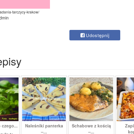
badania-tarczycy-krakow/
admin
Udostępnij
episy
 czego...
Naleśniki panterka
Schabowe z kością
Zapi
–...
–...
ko