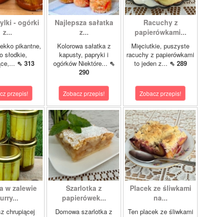
lki - ogórki
Najlepsza sałatka
Racuchy z
z...
z...
papierówkami...
ekko pikantne,
Kolorowa sałatka z
Mięciutkie, puszyste
o słodkie,
kapusty, papryki i
racuchy z papierówkami
ce,...
⇖ 313
ogórków Niektóre...
⇖
to jeden z...
⇖ 289
290
cz przepis!
Zobacz przepis!
Zobacz przepis!
a w zalewie
Szarlotka z
Placek ze śliwkami
urry...
papierówek...
na...
z chrupiącej
Domowa szarlotka z
Ten placek ze śliwkami