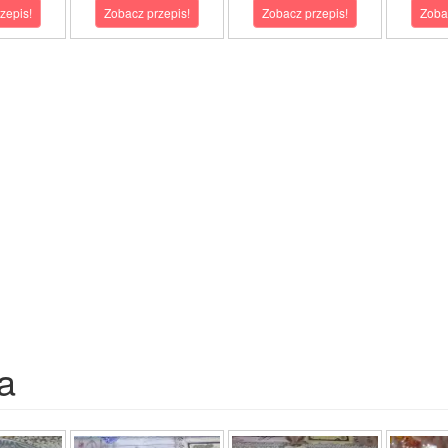
zepis!
Zobacz przepis!
Zobacz przepis!
Zoba
a