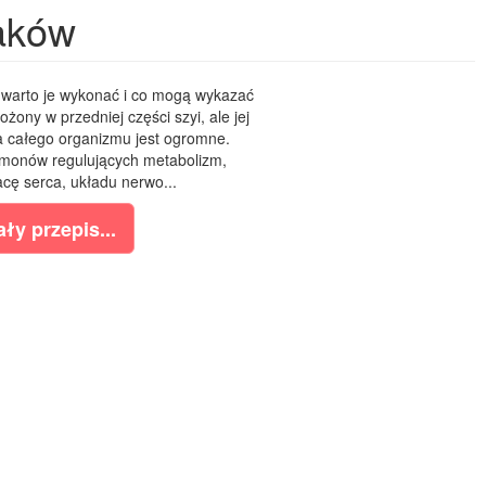
raków
 warto je wykonać i co mogą wykazać
ożony w przedniej części szyi, ale jej
a całego organizmu jest ogromne.
monów regulujących metabolizm,
acę serca, układu nerwo...
ły przepis...