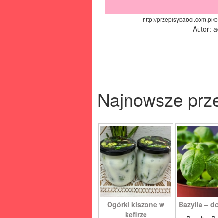
http://przepisybabci.com.pl/
Autor: 
Najnowsze prz
Ogórki kiszone w
Bazylia – do
kefirze