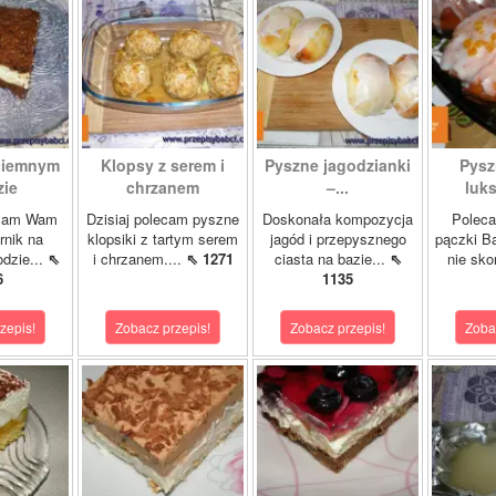
 ciemnym
Klopsy z serem i
Pyszne jagodzianki
Pysz
zie
chrzanem
–...
luk
ecam Wam
Dzisiaj polecam pyszne
Doskonała kompozycja
Poleca
rnik na
klopsiki z tartym serem
jagód i przepysznego
pączki B
dzie...
⇖
i chrzanem....
⇖ 1271
ciasta na bazie...
⇖
nie sko
6
1135
zepis!
Zobacz przepis!
Zobacz przepis!
Zoba