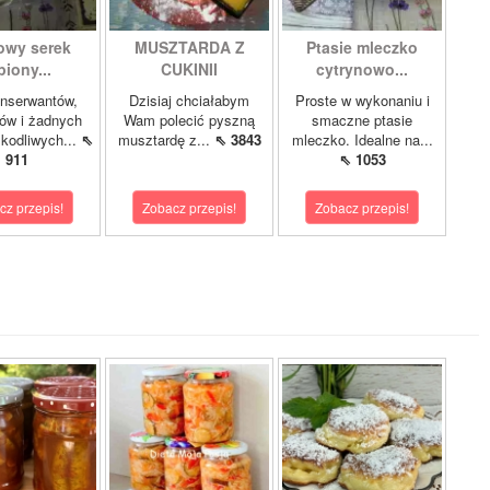
wy serek
MUSZTARDA Z
Ptasie mleczko
piony...
CUKINII
cytrynowo...
nserwantów,
Dzisiaj chciałabym
Proste w wykonaniu i
ów i żadnych
Wam polecić pyszną
smaczne ptasie
zkodliwych...
⇖
musztardę z...
⇖ 3843
mleczko. Idealne na...
911
⇖ 1053
cz przepis!
Zobacz przepis!
Zobacz przepis!