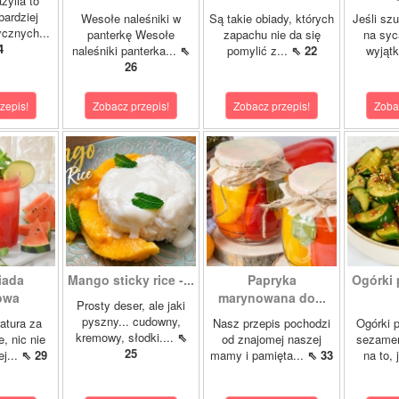
zylia to
bardziej
Wesołe naleśniki w
Są takie obiady, których
Jeśli sz
ycznych...
panterkę Wesołe
zapachu nie da się
na syc
4
naleśniki panterka...
⇖
pomylić z...
⇖ 22
wyjąt
26
zepis!
Zobacz przepis!
Zobacz przepis!
Zoba
iada
Mango sticky rice -...
Papryka
Ogórki 
owa
marynowana do...
Prosty deser, ale jaki
pyszny... cudowny,
atura za
Nasz przepis pochodzi
Ogórki p
kremowy, słodki....
⇖
, nic nie
od znajomej naszej
sezamem
25
ej...
⇖ 29
mamy i pamięta...
⇖ 33
na to, 