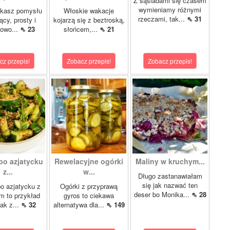
Z sąsiadami się czasem
wymieniamy różnymi
ukasz pomysłu
Włoskie wakacje
rzeczami, tak...
⇖ 31
ący, prosty i
kojarzą się z beztroską,
kowo...
⇖ 23
słońcem,...
⇖ 21
cz przepis!
Zobacz przepis!
Zobacz przepis!
po azjatycku
Rewelacyjne ogórki
Maliny w kruchym...
z...
w...
Długo zastanawiałam
się jak nazwać ten
o azjatycku z
Ogórki z przyprawą
deser bo Monika...
⇖ 28
 to przykład
gyros to ciekawa
jak z...
⇖ 32
alternatywa dla...
⇖ 149