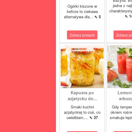
Bazylia. Ba
jedna z naj
Ogórki kiszone w
charakteryst
kefirze to ciekawa
⇖ 1
alternatywa dla...
⇖ 5
Zobacz przepis!
Zobacz pr
Kapusta po
Lemon
azjatycku do...
arbuz
Smaki kuchni
Gdy temper
azjatyckiej to coś, co
oknem rośnie
uwielbiam....
⇖ 37
smakuje lepi