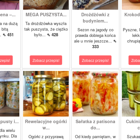
ena –...
MEGA PUSZYSTA...
Drożdżówki z
Krokody
budyniem...
a na dużą
Ta drożdżówka wyszła
 bitą
tak puszysta, że ciężko
Sezon na jagody co
Pyszne, l
..
⇖ 451
było...
⇖ 428
prawda dobiega końca
lekk
ale u mnie jeszcze...
⇖
chrupią
333
zepis!
Zobacz przepis!
Zobacz przepis!
Zoba
pusty i...
Rewelacyjne ogórki
Sałatka z patisona
Cukini
w...
do...
c
dla wielu
ynku. Dla
Ogórki z przyprawą
Od kiedy pamiętam, w
Szukas