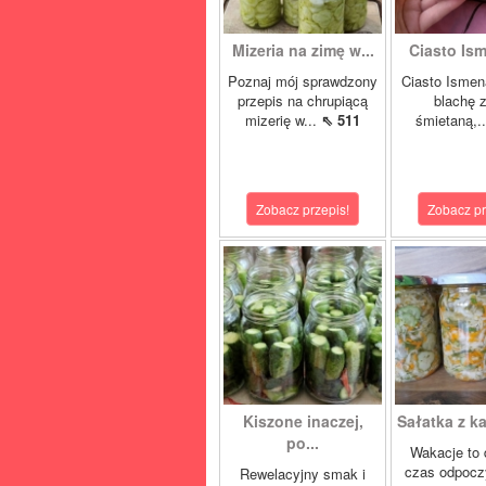
Mizeria na zimę w...
Ciasto Ism
Poznaj mój sprawdzony
Ciasto Ismen
przepis na chrupiącą
blachę z
mizerię w...
⇖ 511
śmietaną,.
Zobacz przepis!
Zobacz pr
Kiszone inaczej,
Sałatka z ka
po...
Wakacje to 
czas odpocz
Rewelacyjny smak i