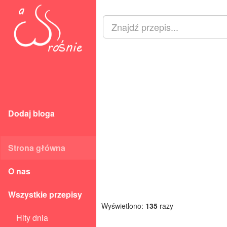
Dodaj bloga
Strona główna
O nas
Wszystkie przepisy
Wyświetlono:
135
razy
Hity dnia