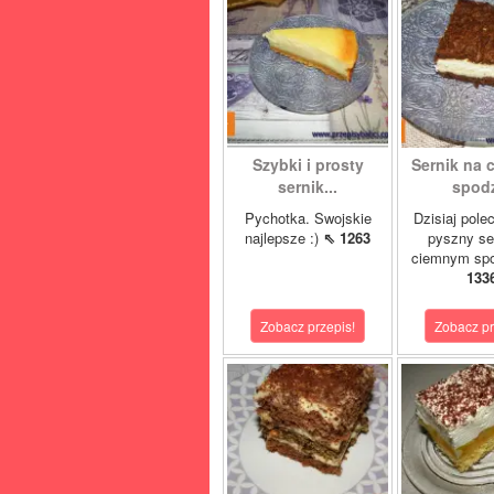
Szybki i prosty
Sernik na
sernik...
spod
Pychotka. Swojskie
Dzisiaj pol
najlepsze :)
⇖ 1263
pyszny se
ciemnym spo
133
Zobacz przepis!
Zobacz pr