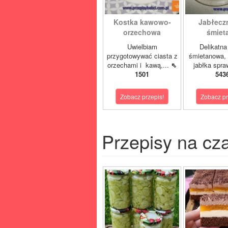
Kostka kawowo-
Jabłeczn
orzechowa
śmiet
Uwielbiam
Delikatn
przygotowywać ciasta z
śmietanowa, 
orzechami i kawą,...
⇖
jabłka spra
1501
543
Zobacz przepis!
Zobacz pr
Przepisy na cz