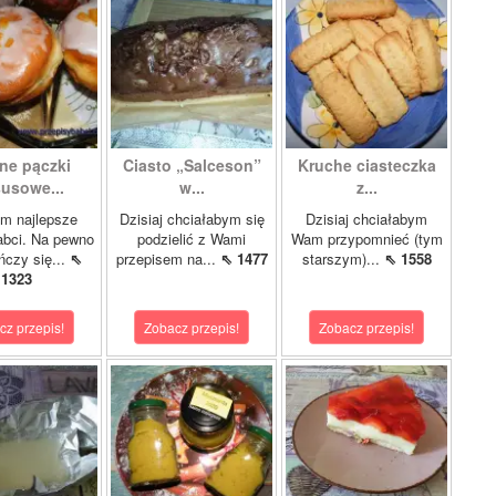
ne pączki
Ciasto „Salceson”
Kruche ciasteczka
susowe...
w...
z...
m najlepsze
Dzisiaj chciałabym się
Dzisiaj chciałabym
abci. Na pewno
podzielić z Wami
Wam przypomnieć (tym
ńczy się...
⇖
przepisem na...
⇖ 1477
starszym)...
⇖ 1558
1323
cz przepis!
Zobacz przepis!
Zobacz przepis!