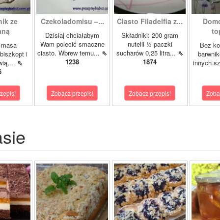
ik ze
Czekoladomisu –...
Ciasto Filadelfia z...
Domo
aną
to
Dzisiaj chciałabym
Składniki: 200 gram
Wam polecić smaczne
nutelli ½ paczki
a masa
Bez ko
ciasto. Wbrew temu...
⇖
sucharów 0,25 litra...
⇖
biszkopt i
barwnik
1238
1874
wią,...
⇖
innych s
6
zepis!
Zobacz przepis!
Zobacz przepis!
Zoba
asie