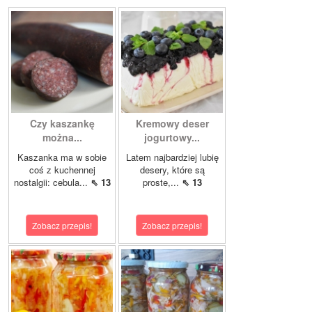
Czy kaszankę
Kremowy deser
można...
jogurtowy...
Kaszanka ma w sobie
Latem najbardziej lubię
coś z kuchennej
desery, które są
nostalgii: cebula...
⇖ 13
proste,...
⇖ 13
Zobacz przepis!
Zobacz przepis!