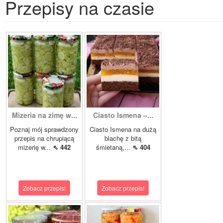
Przepisy na czasie
Mizeria na zimę w...
Ciasto Ismena –...
Poznaj mój sprawdzony
Ciasto Ismena na dużą
przepis na chrupiącą
blachę z bitą
mizerię w...
⇖ 442
śmietaną,...
⇖ 404
Zobacz przepis!
Zobacz przepis!