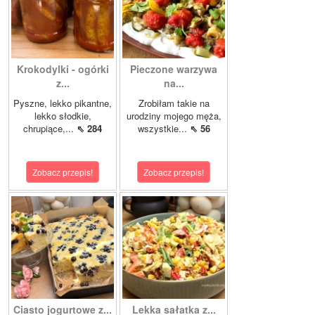
Krokodylki - ogórki
Pieczone warzywa
z...
na...
Pyszne, lekko pikantne,
Zrobiłam takie na
lekko słodkie,
urodziny mojego męża,
chrupiące,...
⇖ 284
wszystkie...
⇖ 56
Zobacz przepis!
Zobacz przepis!
Ciasto jogurtowe z...
Lekka sałatka z...