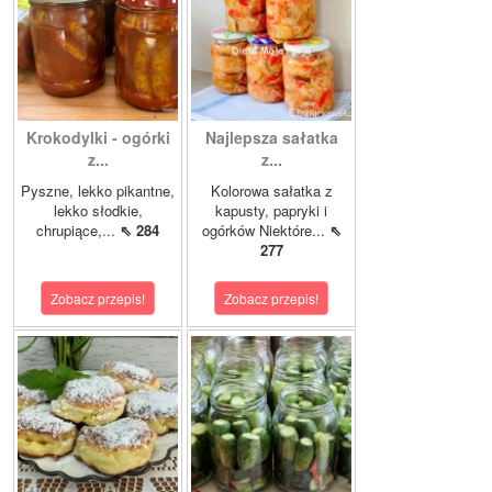
Krokodylki - ogórki
Najlepsza sałatka
z...
z...
Pyszne, lekko pikantne,
Kolorowa sałatka z
lekko słodkie,
kapusty, papryki i
chrupiące,...
⇖ 284
ogórków Niektóre...
⇖
277
Zobacz przepis!
Zobacz przepis!