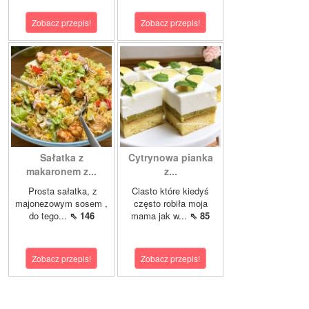
Zobacz przepis!
Zobacz przepis!
Sałatka z
Cytrynowa pianka
makaronem z...
z...
Prosta sałatka, z
Ciasto które kiedyś
majonezowym sosem ,
często robiła moja
do tego...
⇖ 146
mama jak w...
⇖ 85
Zobacz przepis!
Zobacz przepis!