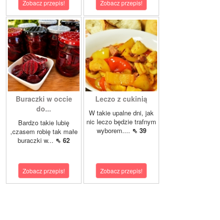
Zobacz przepis!
Zobacz przepis!
Buraczki w occie
Leczo z cukinią
do...
W takie upalne dni, jak
nic leczo będzie trafnym
Bardzo takie lubię
wyborem....
⇖ 39
,czasem robię tak małe
buraczki w...
⇖ 62
Zobacz przepis!
Zobacz przepis!