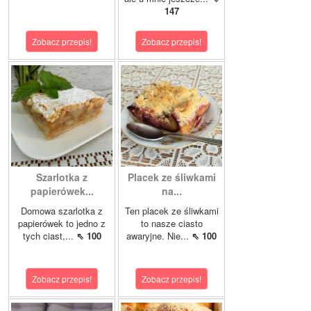
147
Zobacz przepis!
Zobacz przepis!
Szarlotka z
Placek ze śliwkami
papierówek...
na...
Domowa szarlotka z
Ten placek ze śliwkami
papierówek to jedno z
to nasze ciasto
tych ciast,...
⇖ 100
awaryjne. Nie...
⇖ 100
Zobacz przepis!
Zobacz przepis!