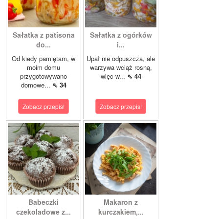
Sałatka z patisona
Sałatka z ogórków
do...
i...
Od kiedy pamiętam, w
Upał nie odpuszcza, ale
moim domu
warzywa wciąż rosną,
przygotowywano
więc w...
⇖ 44
domowe...
⇖ 34
Zobacz przepis!
Zobacz przepis!
Babeczki
Makaron z
czekoladowe z...
kurczakiem,...