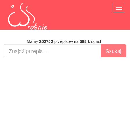
Toggl
naviga
Mamy
252752
przepisów na
598
blogach.