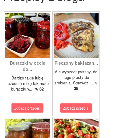
Buraczki w occie
Pieczony bakłażan...
do...
Ale wyszedł pyszny, do
tego prosty do
Bardzo takie lubię
zrobienia. Sprawdzi...
⇖
,czasem robię tak małe
38
buraczki w...
⇖ 62
Zobacz przepis!
Zobacz przepis!