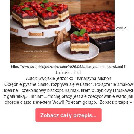
Źródło:
https://www.swojskiejedzonko.com/2026/05/balladyna-z-truskawkami-i-
kajmakiem.html
Autor: Swojskie jedzonko - Katarzyna Michoń
Obłędnie pyszne ciasto, rozpływa się w ustach. Połączenie smaków
idealne - czekoladowy biszkopt, kajmak, krem budyniowy i truskawki
z galaretką.... mniam... trochę pracy jest ale zdecydowanie warto jak
chcecie ciasto z efektem Wow!! Polecam gorąco...Zobacz przepis »
Zobacz cały przepis...