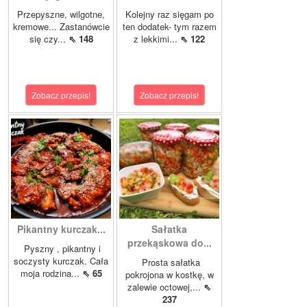
Przepyszne, wilgotne,
Kolejny raz sięgam po
kremowe... Zastanówcie
ten dodatek- tym razem
się czy...
⇖ 148
z lekkimi...
⇖ 122
Zobacz przepis!
Zobacz przepis!
Pikantny kurczak...
Sałatka
przekąskowa do...
Pyszny , pikantny i
soczysty kurczak. Cała
Prosta sałatka
moja rodzina...
⇖ 65
pokrojona w kostkę, w
zalewie octowej,...
⇖
237