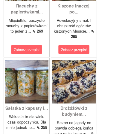
Racuchy z
Kiszone inaczej,
papierówkami...
po...
Mięciutkie, puszyste
Rewelacyjny smak i
racuchy z papierówkami
chrupkość ogórków
to jeden z...
⇖ 269
kiszonych.Musicie...
⇖
265
Zobacz przepis!
Zobacz przepis!
Sałatka z kapusty i...
Drożdżówki z
budyniem...
Wakacje to dla wielu
czas odpoczynku. Dla
Sezon na jagody co
mnie jednak to...
⇖ 258
prawda dobiega końca
ale u mnie jeszcze...
⇖