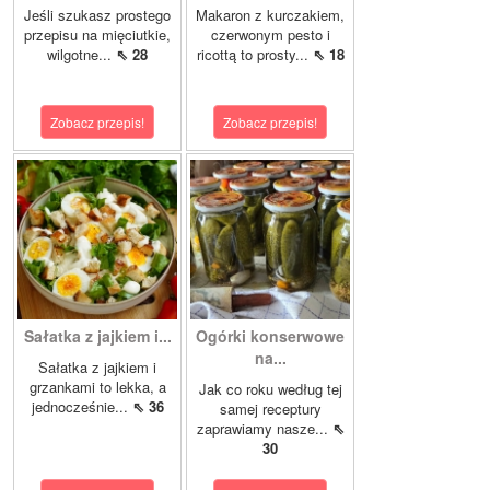
Jeśli szukasz prostego
Makaron z kurczakiem,
przepisu na mięciutkie,
czerwonym pesto i
wilgotne...
⇖ 28
ricottą to prosty...
⇖ 18
Zobacz przepis!
Zobacz przepis!
Sałatka z jajkiem i...
Ogórki konserwowe
na...
Sałatka z jajkiem i
grzankami to lekka, a
Jak co roku według tej
jednocześnie...
⇖ 36
samej receptury
zaprawiamy nasze...
⇖
30