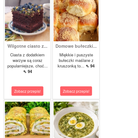
Wilgotne ciasto z...
Domowe bułeczki...
Ciasta z dodatkiem
Miękkie i puszyste
warzyw są coraz
bułeczki maślane z
popularniejsze, choć...
kruszonką to...
⇖ 94
⇖ 94
Zobacz przepis!
Zobacz przepis!