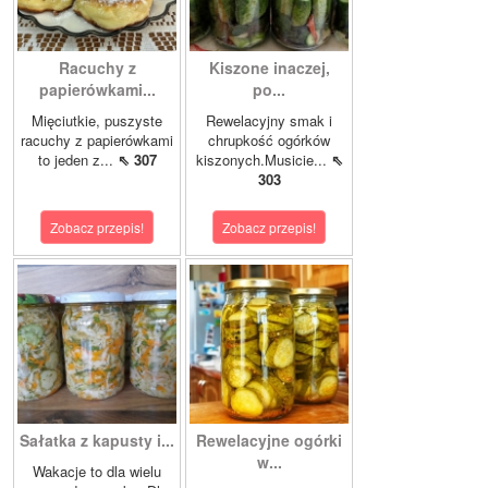
Racuchy z
Kiszone inaczej,
papierówkami...
po...
Mięciutkie, puszyste
Rewelacyjny smak i
racuchy z papierówkami
chrupkość ogórków
to jeden z...
⇖ 307
kiszonych.Musicie...
⇖
303
Zobacz przepis!
Zobacz przepis!
Sałatka z kapusty i...
Rewelacyjne ogórki
w...
Wakacje to dla wielu