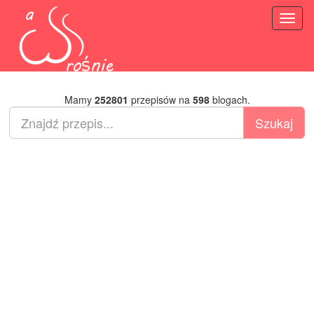
Toggl
naviga
Mamy
252801
przepisów na
598
blogach.