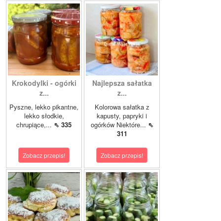
Krokodylki - ogórki
Najlepsza sałatka
z...
z...
Pyszne, lekko pikantne,
Kolorowa sałatka z
lekko słodkie,
kapusty, papryki i
chrupiące,...
⇖ 335
ogórków Niektóre...
⇖
311
Zobacz przepis!
Zobacz przepis!