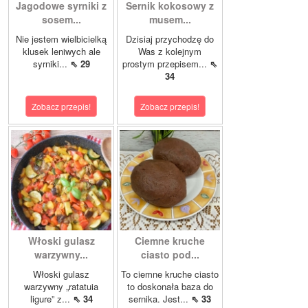
Jagodowe syrniki z
Sernik kokosowy z
sosem...
musem...
Nie jestem wielbicielką
Dzisiaj przychodzę do
klusek leniwych ale
Was z kolejnym
syrniki...
⇖ 29
prostym przepisem...
⇖
34
Zobacz przepis!
Zobacz przepis!
Włoski gulasz
Ciemne kruche
warzywny...
ciasto pod...
Włoski gulasz
To ciemne kruche ciasto
warzywny „ratatuia
to doskonała baza do
ligure” z...
⇖ 34
sernika. Jest...
⇖ 33