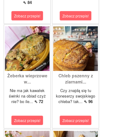
⇖ 84
Zobacz przepis!
Zobacz przepis!
Żeberka wieprzowe
Chleb pszenny z
w...
ziarnami...
Nie ma jak kawałek
Czy znajdą się tu
świnki na obiad czyż
koneserzy swojskiego
nie? bo ile...
⇖ 72
chleba? tak...
⇖ 96
Zobacz przepis!
Zobacz przepis!