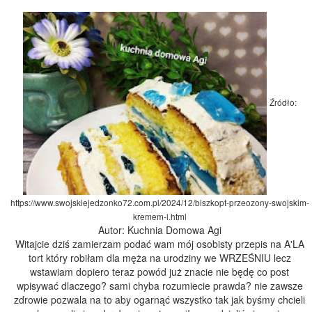
Źródło:
https://www.swojskiejedzonko72.com.pl/2024/12/biszkopt-przeozony-swojskim-
kremem-i.html
Autor: Kuchnia Domowa Agi
Witajcie dziś zamierzam podać wam mój osobisty przepis na A'LA
tort który robiłam dla męża na urodziny we WRZEŚNIU lecz
wstawiam dopiero teraz powód już znacie nie będę co post
wpisywać dlaczego? sami chyba rozumiecie prawda? nie zawsze
zdrowie pozwala na to aby ogarnąć wszystko tak jak byśmy chcieli