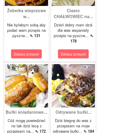
Żeberka wieprzowe
Ciasto
w...
CHAŁWOWIEC na...
Nie byłabym sobą aby
Dzień dobry mam dziś
podać wam przepis na
dla was wspaniały
pyszne...
⇖ 131
przepis na pyszne...
⇖
178
Zobacz przepis!
Zobacz przepis!
Bułki śniadaniowe...
Odrywane bułki...
Cóż mogę powiedzieć
Dziś biegnę do was z
no tak dziś lecę z
przepisem na moje
przepisem na...
⇖ 172
odrywane bułki...
⇖ 184