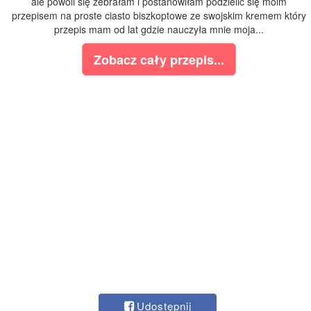
ale powoli się zebrałam i postanowiłam podzielić się moim
przepisem na proste ciasto biszkoptowe ze swojskim kremem który
przepis mam od lat gdzie nauczyła mnie moja...
Zobacz cały przepis...
Udostępnij