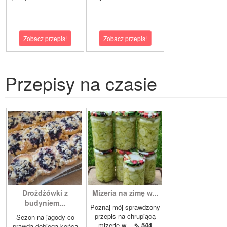
Zobacz przepis!
Zobacz przepis!
Przepisy na czasie
Drożdżówki z
Mizeria na zimę w...
budyniem...
Poznaj mój sprawdzony
przepis na chrupiącą
Sezon na jagody co
mizerię w...
⇖ 544
prawda dobiega końca