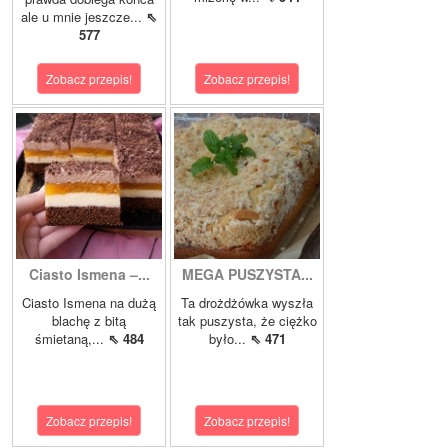
ale u mnie jeszcze...
⇖
577
Zobacz przepis!
Zobacz przepis!
Ciasto Ismena –...
MEGA PUSZYSTA...
Ciasto Ismena na dużą
Ta drożdżówka wyszła
blachę z bitą
tak puszysta, że ciężko
śmietaną,...
⇖ 484
było...
⇖ 471
Zobacz przepis!
Zobacz przepis!