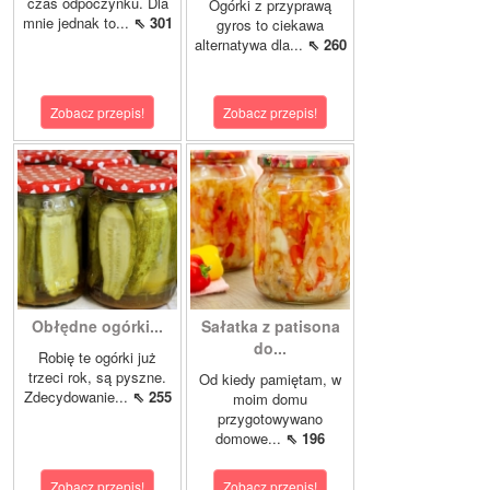
czas odpoczynku. Dla
Ogórki z przyprawą
mnie jednak to...
⇖ 301
gyros to ciekawa
alternatywa dla...
⇖ 260
Zobacz przepis!
Zobacz przepis!
Obłędne ogórki...
Sałatka z patisona
do...
Robię te ogórki już
trzeci rok, są pyszne.
Od kiedy pamiętam, w
Zdecydowanie...
⇖ 255
moim domu
przygotowywano
domowe...
⇖ 196
Zobacz przepis!
Zobacz przepis!