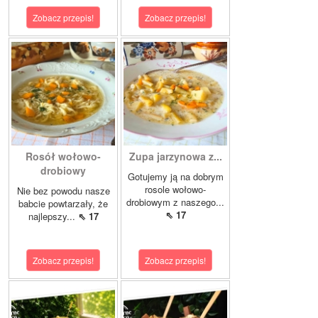
Zobacz przepis!
Zobacz przepis!
Rosół wołowo-
Zupa jarzynowa z...
drobiowy
Gotujemy ją na dobrym
rosole wołowo-
Nie bez powodu nasze
drobiowym z naszego...
babcie powtarzały, że
⇖ 17
najlepszy...
⇖ 17
Zobacz przepis!
Zobacz przepis!