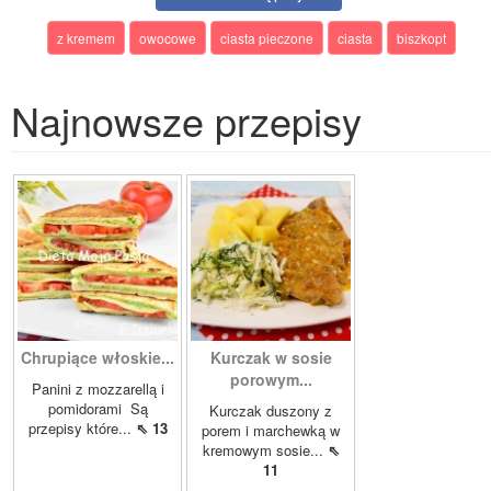
z kremem
owocowe
ciasta pieczone
ciasta
biszkopt
Najnowsze przepisy
Chrupiące włoskie...
Kurczak w sosie
porowym...
Panini z mozzarellą i
pomidorami Są
Kurczak duszony z
przepisy które...
⇖ 13
porem i marchewką w
kremowym sosie...
⇖
11