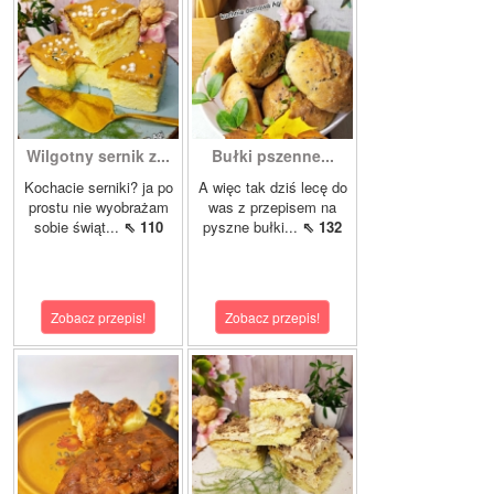
Wilgotny sernik z...
Bułki pszenne...
Kochacie serniki? ja po
A więc tak dziś lecę do
prostu nie wyobrażam
was z przepisem na
sobie świąt...
⇖ 110
pyszne bułki...
⇖ 132
Zobacz przepis!
Zobacz przepis!