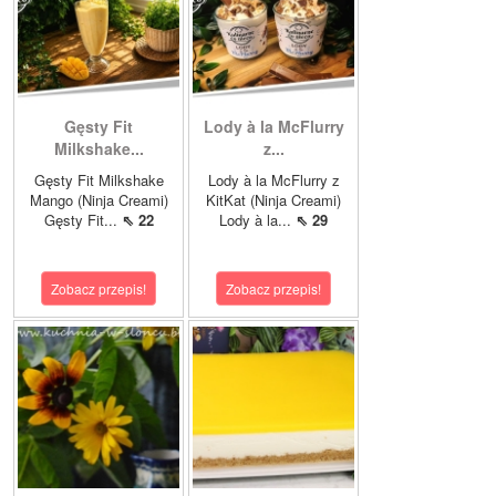
Gęsty Fit
Lody à la McFlurry
Milkshake...
z...
Gęsty Fit Milkshake
Lody à la McFlurry z
Mango (Ninja Creami)
KitKat (Ninja Creami)
Gęsty Fit...
⇖ 22
Lody à la...
⇖ 29
Zobacz przepis!
Zobacz przepis!