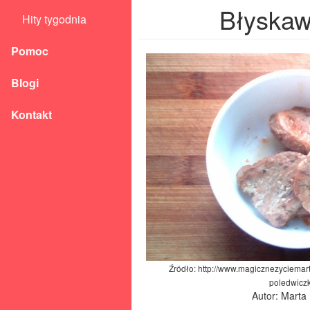
Błyskaw
Hity tygodnia
Pomoc
Blogi
Kontakt
Źródło: http://www.magicznezyciemart
poledwiczk
Autor: Marta