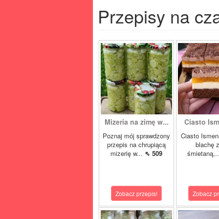
Przepisy na cz
Mizeria na zimę w...
Ciasto Ism
Poznaj mój sprawdzony
Ciasto Ismen
przepis na chrupiącą
blachę z
mizerię w...
⇖ 509
śmietaną,.
Zobacz przepis!
Zobacz pr