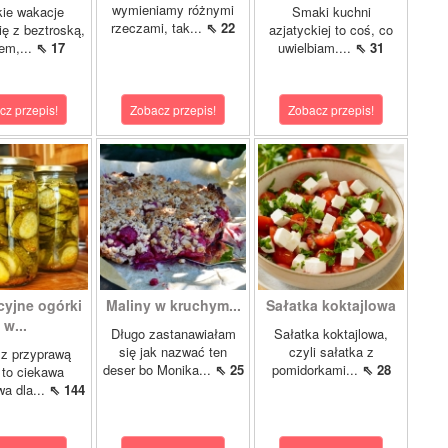
wymieniamy różnymi
ie wakacje
Smaki kuchni
rzeczami, tak...
⇖ 22
ię z beztroską,
azjatyckiej to coś, co
em,...
⇖ 17
uwielbiam....
⇖ 31
cz przepis!
Zobacz przepis!
Zobacz przepis!
cyjne ogórki
Maliny w kruchym...
Sałatka koktajlowa
w...
Długo zastanawiałam
Sałatka koktajlowa,
się jak nazwać ten
czyli sałatka z
 z przyprawą
deser bo Monika...
⇖ 25
pomidorkami...
⇖ 28
 to ciekawa
wa dla...
⇖ 144