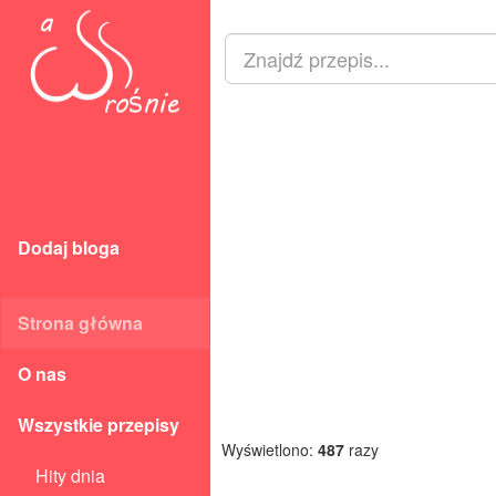
Dodaj bloga
Strona główna
O nas
Wszystkie przepisy
Wyświetlono:
487
razy
Hity dnia