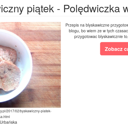
iczny piątek - Polędwiczka 
Przepis na blyskawiczne przygotow
blogu, bo wiem ze w tych czasac
przygotowac blyskawicznie to,
Zobacz ca
y.pl/2017/02/byskawiczny-piatek-
a.html
 Urbańska