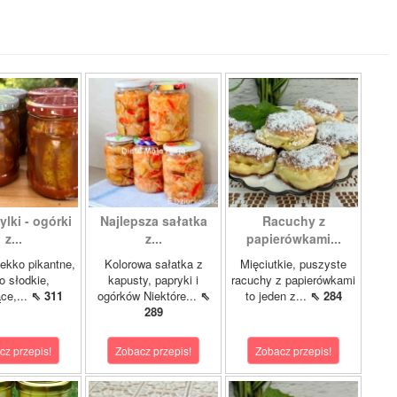
lki - ogórki
Najlepsza sałatka
Racuchy z
z...
z...
papierówkami...
ekko pikantne,
Kolorowa sałatka z
Mięciutkie, puszyste
o słodkie,
kapusty, papryki i
racuchy z papierówkami
ce,...
⇖ 311
ogórków Niektóre...
⇖
to jeden z...
⇖ 284
289
cz przepis!
Zobacz przepis!
Zobacz przepis!