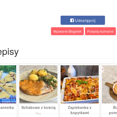
Udostępnij
Wyzwanie Blogerek
Przepisy kulinarne
episy
panterka
Schabowe z kością
Zapiekanka z
Bu
–...
kopytkami
pomi