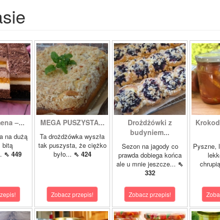
asie
ena –...
MEGA PUSZYSTA...
Drożdżówki z
Krokody
budyniem...
a na dużą
Ta drożdżówka wyszła
 bitą
tak puszysta, że ciężko
Sezon na jagody co
Pyszne, l
..
⇖ 449
było...
⇖ 424
prawda dobiega końca
lekk
ale u mnie jeszcze...
⇖
chrupią
332
zepis!
Zobacz przepis!
Zobacz przepis!
Zoba