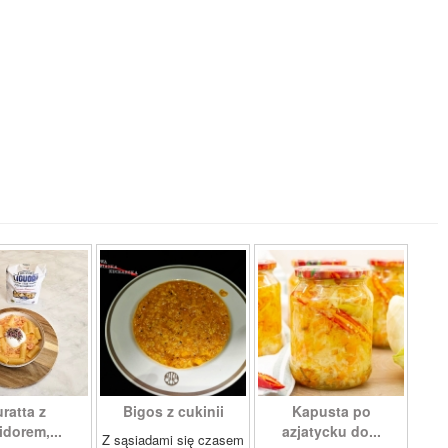
ratta z
Bigos z cukinii
Kapusta po
dorem,...
azjatycku do...
Z sąsiadami się czasem