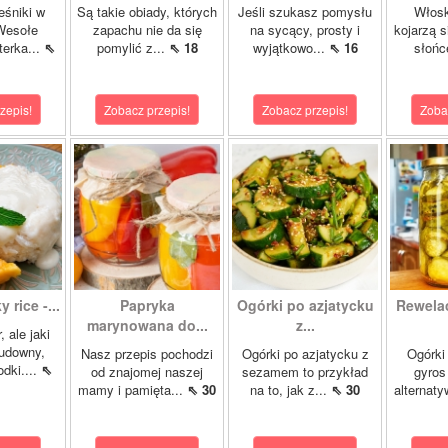
eśniki w
Są takie obiady, których
Jeśli szukasz pomysłu
Włosk
Wesołe
zapachu nie da się
na sycący, prosty i
kojarzą s
terka...
⇖
pomylić z...
⇖ 18
wyjątkowo...
⇖ 16
słońc
zepis!
Zobacz przepis!
Zobacz przepis!
Zoba
 rice -...
Papryka
Ogórki po azjatycku
Rewela
marynowana do...
z...
, ale jaki
cudowny,
Nasz przepis pochodzi
Ogórki po azjatycku z
Ogórki
dki....
⇖
od znajomej naszej
sezamem to przykład
gyros
mamy i pamięta...
⇖ 30
na to, jak z...
⇖ 30
alternaty