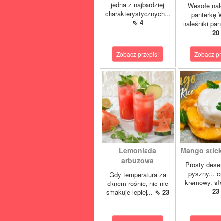
jedna z najbardziej
Wesołe nal
charakterystycznych...
panterkę 
⇖ 4
naleśniki pan
20
Zobacz przepis!
Zobacz pr
Lemoniada
Mango sticky
arbuzowa
Prosty deser
pyszny... 
Gdy temperatura za
kremowy, sło
oknem rośnie, nic nie
23
smakuje lepiej...
⇖ 23