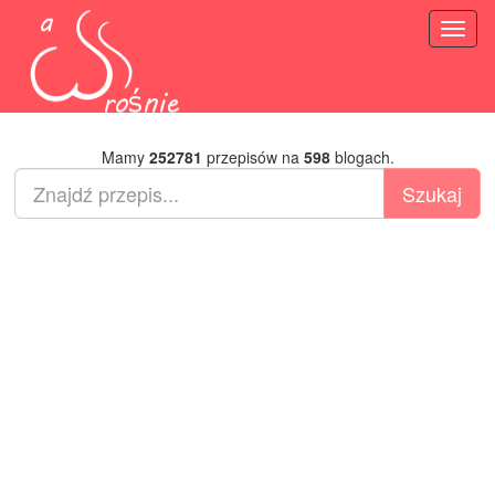
Toggl
naviga
Mamy
252781
przepisów na
598
blogach.