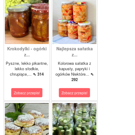
Krokodylki - ogórki
Najlepsza sałatka
z...
z...
Pyszne, lekko pikantne,
Kolorowa sałatka z
lekko słodkie,
kapusty, papryki i
chrupiące,...
⇖ 314
ogórków Niektóre...
⇖
292
Zobacz przepis!
Zobacz przepis!