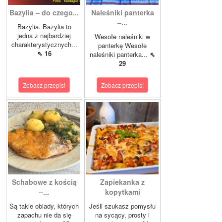
Bazylia – do czego...
Naleśniki panterka
–...
Bazylia. Bazylia to
jedna z najbardziej
Wesołe naleśniki w
charakterystycznych...
panterkę Wesołe
⇖ 16
naleśniki panterka...
⇖
29
Zobacz przepis!
Zobacz przepis!
Schabowe z kością
Zapiekanka z
–...
kopytkami
Są takie obiady, których
Jeśli szukasz pomysłu
zapachu nie da się
na sycący, prosty i