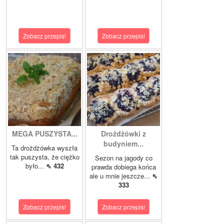
Zobacz przepis!
Zobacz przepis!
MEGA PUSZYSTA...
Drożdżówki z
budyniem...
Ta drożdżówka wyszła
tak puszysta, że ciężko
Sezon na jagody co
było...
⇖ 432
prawda dobiega końca
ale u mnie jeszcze...
⇖
333
Zobacz przepis!
Zobacz przepis!