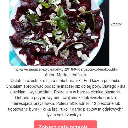
Źródło:
http://www.magicznezyciemarty.pl/2018/04/carpaccio-z-burakow.html
Autor: Marta Urbańska
Ostatnio czesto kroluja u mnie buraczki. Pod kazda postacia.
Chcialam sprobowac podac je inaczej niz do tej pory. Dlatego kilka
upieklam i wystudzilam. Pokroilam w bardzo cienkie plasterki.
Dobralam przyprawy pod swoj smak i tak wyszla bardzo
interesujaca przystawka. Polecam!Skladniki :* 2 pieczone lub
ugotowane buraki* kilka lisci rukoli* garsc platkow migdalowych*
lyzka soku z cytryn...
Zobacz cały przepis...