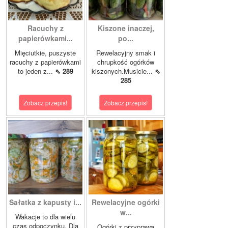
Racuchy z
Kiszone inaczej,
papierówkami...
po...
Mięciutkie, puszyste
Rewelacyjny smak i
racuchy z papierówkami
chrupkość ogórków
to jeden z...
⇖ 289
kiszonych.Musicie...
⇖
285
Zobacz przepis!
Zobacz przepis!
Sałatka z kapusty i...
Rewelacyjne ogórki
w...
Wakacje to dla wielu
czas odpoczynku. Dla
Ogórki z przyprawą