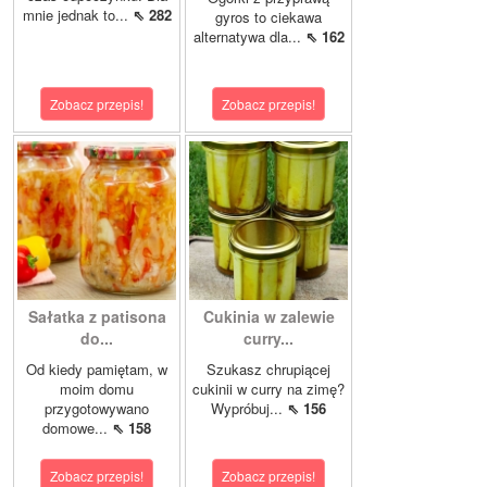
mnie jednak to...
⇖ 282
gyros to ciekawa
alternatywa dla...
⇖ 162
Zobacz przepis!
Zobacz przepis!
Sałatka z patisona
Cukinia w zalewie
do...
curry...
Od kiedy pamiętam, w
Szukasz chrupiącej
moim domu
cukinii w curry na zimę?
przygotowywano
Wypróbuj...
⇖ 156
domowe...
⇖ 158
Zobacz przepis!
Zobacz przepis!