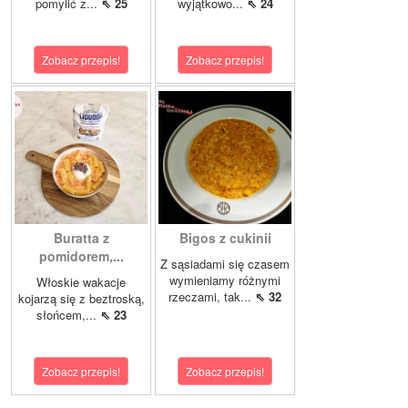
pomylić z...
⇖ 25
wyjątkowo...
⇖ 24
Zobacz przepis!
Zobacz przepis!
Buratta z
Bigos z cukinii
pomidorem,...
Z sąsiadami się czasem
wymieniamy różnymi
Włoskie wakacje
rzeczami, tak...
⇖ 32
kojarzą się z beztroską,
słońcem,...
⇖ 23
Zobacz przepis!
Zobacz przepis!