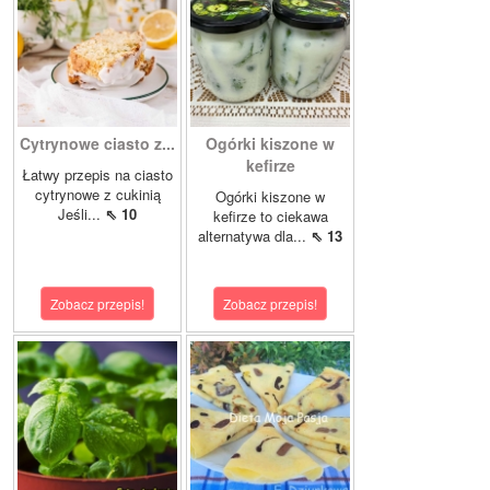
Cytrynowe ciasto z...
Ogórki kiszone w
kefirze
Łatwy przepis na ciasto
cytrynowe z cukinią
Ogórki kiszone w
Jeśli...
⇖ 10
kefirze to ciekawa
alternatywa dla...
⇖ 13
Zobacz przepis!
Zobacz przepis!