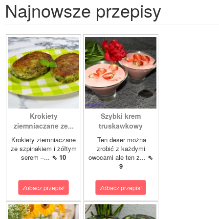
Najnowsze przepisy
Krokiety
Szybki krem
ziemniaczane ze...
truskawkowy
Krokiety ziemniaczane
Ten deser można
ze szpinakiem i żółtym
zrobić z każdymi
serem –...
⇖ 10
owocami ale ten z...
⇖
9
Zobacz przepis!
Zobacz przepis!