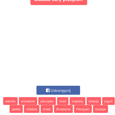
Udostępnij
wanilia
sniadanie
pieczywo
miod
migdały
kolacja
jogurt
jabłka
chlebek
chleb
Śniadania
Pieczywo
Kolacje