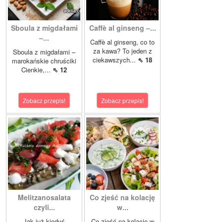
Sboula z migdałami
Caffè al ginseng –...
–...
Caffè al ginseng, co to
za kawa? To jeden z
Sboula z migdałami –
ciekawszych...
⇖ 18
marokańskie chruściki
Cienkie,...
⇖ 12
Zobacz przepis!
Zobacz przepis!
Melitzanosalata
Co zjeść na kolację
czyli...
w...
Jak już kiedyś
Co zjeść na kolację w