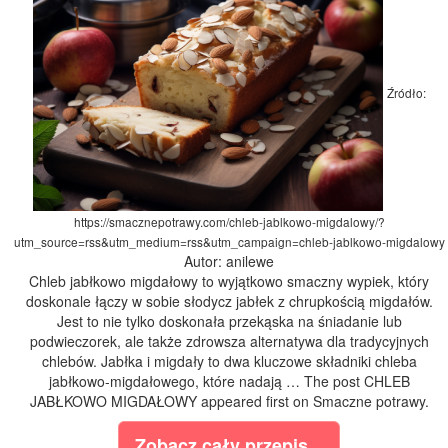
Źródło:
https://smacznepotrawy.com/chleb-jablkowo-migdalowy/?
utm_source=rss&utm_medium=rss&utm_campaign=chleb-jablkowo-migdalowy
Autor: anilewe
Chleb jabłkowo migdałowy to wyjątkowo smaczny wypiek, który
doskonale łączy w sobie słodycz jabłek z chrupkością migdałów.
Jest to nie tylko doskonała przekąska na śniadanie lub
podwieczorek, ale także zdrowsza alternatywa dla tradycyjnych
chlebów. Jabłka i migdały to dwa kluczowe składniki chleba
jabłkowo-migdałowego, które nadają … The post CHLEB
JABŁKOWO MIGDAŁOWY appeared first on Smaczne potrawy.
Zobacz cały przepis...