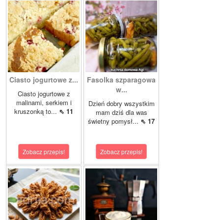
Ciasto jogurtowe z...
Fasolka szparagowa
w...
Ciasto jogurtowe z
malinami, serkiem i
Dzień dobry wszystkim
kruszonką to...
⇖ 11
mam dziś dla was
świetny pomysł...
⇖ 17
Zobacz przepis!
Zobacz przepis!