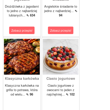
Drożdżówka z jagodami
Angielskie śniadanie to
to jedno z najbardziej
jedno z najbardziej...
⇖
lubianych...
⇖ 634
94
Zobacz przepis!
Zobacz przepis!
Klasyczna karkówka
Ciasto jogurtowe
Klasyczna karkówka na
Ciasto jogurtowe z
grilla to potrawa, która
owocami to jeden z
od wielu...
⇖ 96
najchętniej...
⇖ 102