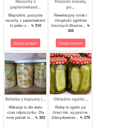
Racuchy z
Kiszone inaczej,
papierówkami...
po...
Mięciutkie, puszyste
Rewelacyjny smak i
racuchy z papierówkami
chrupkość ogórków
to jeden z...
⇖ 310
kiszonych.Musicie...
⇖
305
Zobacz przepis!
Zobacz przepis!
Sałatka z kapusty i...
Obłędne ogórki...
Wakacje to dla wielu
Robię te ogórki już
czas odpoczynku. Dla
trzeci rok, są pyszne.
mnie jednak to...
⇖ 302
Zdecydowanie...
⇖ 279