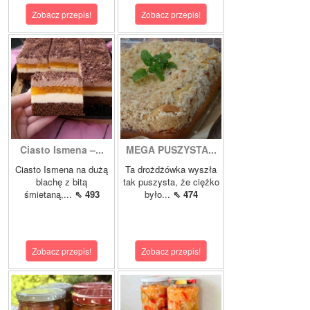
Zobacz przepis!
Zobacz przepis!
Ciasto Ismena –...
MEGA PUSZYSTA...
Ciasto Ismena na dużą
Ta drożdżówka wyszła
blachę z bitą
tak puszysta, że ciężko
śmietaną,...
⇖ 493
było...
⇖ 474
Zobacz przepis!
Zobacz przepis!