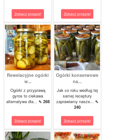
Zobacz przepis!
Zobacz przepis!
Rewelacyjne ogórki
Ogórki konserwowe
w...
na...
Ogórki z przyprawą
Jak co roku według tej
gyros to ciekawa
samej receptury
alternatywa dla...
⇖ 268
zaprawiamy nasze...
⇖
240
Zobacz przepis!
Zobacz przepis!