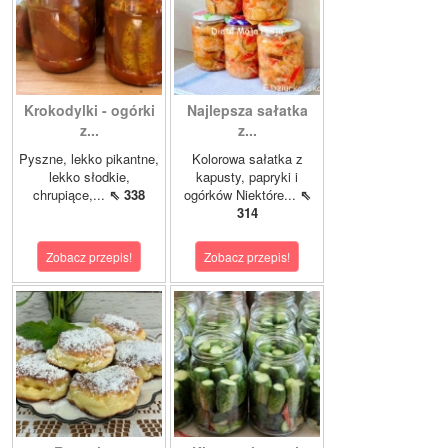
Krokodylki - ogórki
Najlepsza sałatka
z...
z...
Pyszne, lekko pikantne,
Kolorowa sałatka z
lekko słodkie,
kapusty, papryki i
chrupiące,...
⇖ 338
ogórków Niektóre...
⇖
314
Zobacz przepis!
Zobacz przepis!