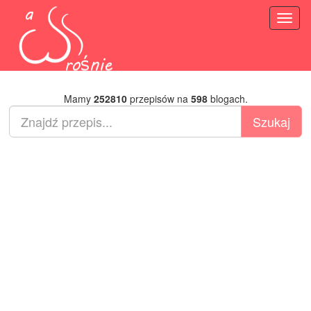
Toggl
naviga
Mamy
252810
przepisów na
598
blogach.