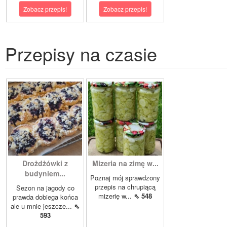
Zobacz przepis!
Zobacz przepis!
Przepisy na czasie
Drożdżówki z
Mizeria na zimę w...
budyniem...
Poznaj mój sprawdzony
przepis na chrupiącą
Sezon na jagody co
mizerię w...
⇖ 548
prawda dobiega końca
ale u mnie jeszcze...
⇖
593