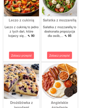
Leczo z cukinią
Sałatka z mozzarellą
Leczo z cukinią to jedno
Sałatka z mozzarellą to
z tych dań, które
doskonała propozycja
kojarzy się...
⇖ 90
dla osób,...
⇖ 95
Zobacz przepis!
Zobacz przepis!
Drożdżówka z
Angielskie
jagodami
śniadanie