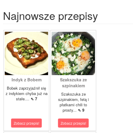
Najnowsze przepisy
Indyk z Bobem
Szakszuka ze
szpinakiem
Bobek zaprzyjaźnił się
z indykiem chyba już na
Szakszuka ze
stałe....
⇖ 7
szpinakiem, fetą i
płatkami chili to
prosty...
⇖ 9
Zobacz przepis!
Zobacz przepis!