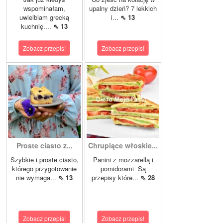
wspominałam,
upalny dzień? 7 lekkich
uwielbiam grecką
i...
⇖ 13
kuchnię....
⇖ 13
Zobacz przepis!
Zobacz przepis!
Proste ciasto z...
Chrupiące włoskie...
Szybkie i proste ciasto,
Panini z mozzarellą i
którego przygotowanie
pomidorami Są
nie wymaga...
⇖ 13
przepisy które...
⇖ 28
Zobacz przepis!
Zobacz przepis!