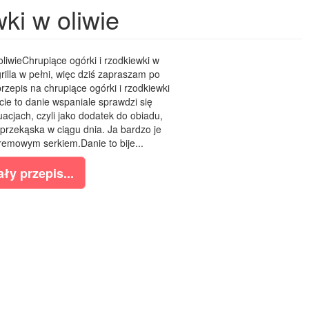
ki w oliwie
oliwieChrupiące ogórki i rzodkiewki w
grilla w pełni, więc dziś zapraszam po
rzepis na chrupiące ogórki i rzodkiewki
ie to danie wspaniale sprawdzi się
uacjach, czyli jako dodatek do obiadu,
przekąska w ciągu dnia. Ja bardzo je
kremowym serkiem.Danie to bije...
ły przepis...