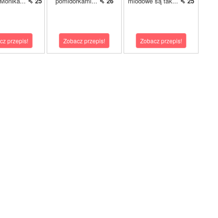
 Monika...
⇖ 25
pomidorkami...
⇖ 26
miodowe są tak...
⇖ 25
cz przepis!
Zobacz przepis!
Zobacz przepis!