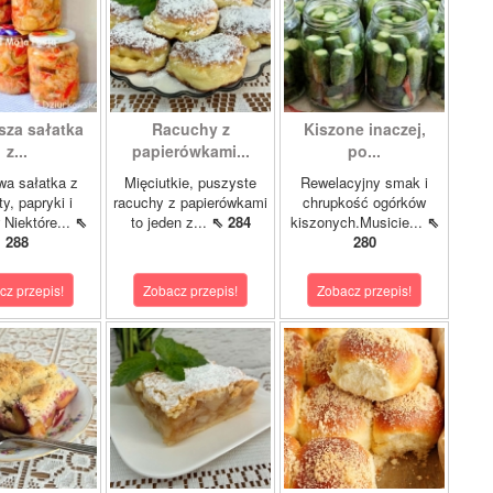
sza sałatka
Racuchy z
Kiszone inaczej,
z...
papierówkami...
po...
wa sałatka z
Mięciutkie, puszyste
Rewelacyjny smak i
y, papryki i
racuchy z papierówkami
chrupkość ogórków
 Niektóre...
⇖
to jeden z...
⇖ 284
kiszonych.Musicie...
⇖
288
280
cz przepis!
Zobacz przepis!
Zobacz przepis!