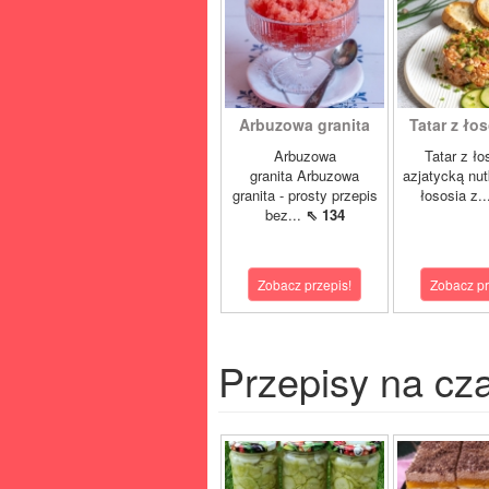
Arbuzowa granita
Tatar z łos
Arbuzowa
Tatar z ło
granita Arbuzowa
azjatycką nut
granita - prosty przepis
łososia z..
bez...
⇖ 134
Zobacz przepis!
Zobacz pr
Przepisy na cz