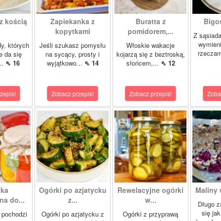
z kością
Zapiekanka z
Buratta z
Bigos
kopytkami
pomidorem,...
Z sąsiad
wymien
dy, których
Jeśli szukasz pomysłu
Włoskie wakacje
rzeczam
e da się
na sycący, prosty i
kojarzą się z beztroską,
..
⇖ 16
wyjątkowo...
⇖ 14
słońcem,...
⇖ 12
zepis!
Zobacz przepis!
Zobacz przepis!
Zoba
yka
Ogórki po azjatycku
Rewelacyjne ogórki
Maliny 
a do...
z...
w...
Długo z
się ja
 pochodzi
Ogórki po azjatycku z
Ogórki z przyprawą