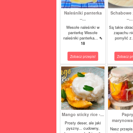
Naleśniki panterka
Schabowe 
–...
–...
Wesołe naleśniki w
Są takie obia
panterkę Wesołe
zapachu ni
naleśniki panterka...
⇖
pomylić z.
18
Zobacz przepis!
Zobacz pr
Mango sticky rice -...
Papr
marynowan
Prosty deser, ale jaki
pyszny... cudowny,
Nasz przepis