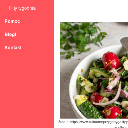
Hity tygodnia
Pomoc
Blogi
Kontakt
Źródło: https://www.kulinarneprzygodygatity.
w-oliwie