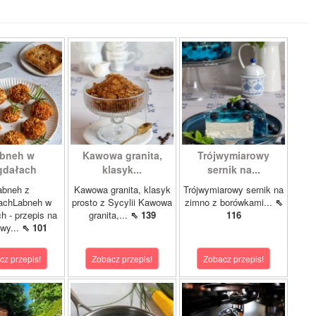
bneh w
Kawowa granita,
Trójwymiarowy
gdałach
klasyk...
sernik na...
abneh z
Kawowa granita, klasyk
Trójwymiarowy sernik na
achLabneh w
prosto z Sycylii Kawowa
zimno z borówkami...
⇖
h - przepis na
granita,...
⇖ 139
116
wy...
⇖ 101
cz przepis!
Zobacz przepis!
Zobacz przepis!