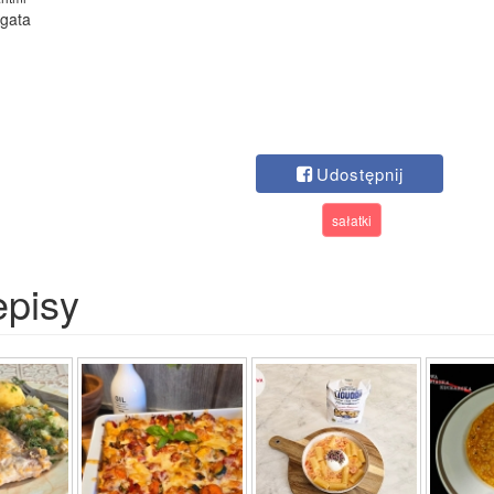
Agata
Udostępnij
sałatki
episy