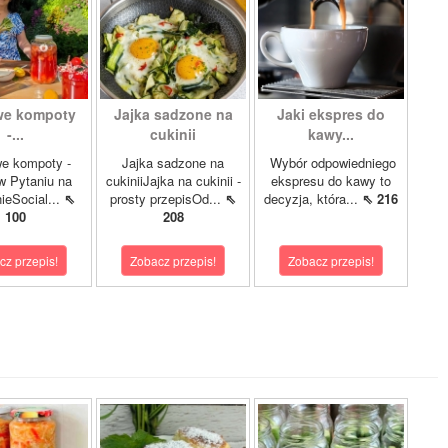
we kompoty
Jajka sadzone na
Jaki ekspres do
-...
cukinii
kawy...
we kompoty -
Jajka sadzone na
Wybór odpowiedniego
w Pytaniu na
cukiniiJajka na cukinii -
ekspresu do kawy to
ieSocial...
⇖
prosty przepisOd...
⇖
decyzja, która...
⇖ 216
100
208
cz przepis!
Zobacz przepis!
Zobacz przepis!