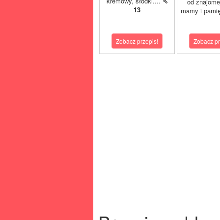
kremowy, słodki....
⇖
od znajome
13
mamy i pamię
Zobacz przepis!
Zobacz pr