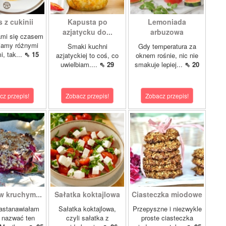
 z cukinii
Kapusta po
Lemoniada
azjatycku do...
arbuzowa
ami się czasem
iamy różnymi
Smaki kuchni
Gdy temperatura za
i, tak...
⇖ 15
azjatyckiej to coś, co
oknem rośnie, nic nie
uwielbiam....
⇖ 29
smakuje lepiej...
⇖ 20
cz przepis!
Zobacz przepis!
Zobacz przepis!
w kruchym...
Sałatka koktajlowa
Ciasteczka miodowe
astanawiałam
Sałatka koktajlowa,
Przepyszne i niezwykle
k nazwać ten
czyli sałatka z
proste ciasteczka