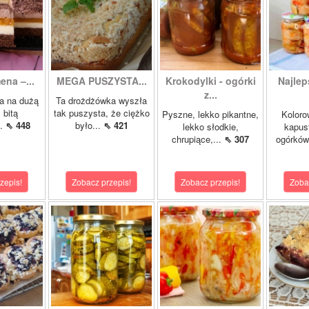
ena –...
MEGA PUSZYSTA...
Krokodylki - ogórki
Najlep
z...
a na dużą
Ta drożdżówka wyszła
 bitą
tak puszysta, że ciężko
Pyszne, lekko pikantne,
Koloro
..
⇖ 448
było...
⇖ 421
lekko słodkie,
kapust
chrupiące,...
⇖ 307
ogórków
zepis!
Zobacz przepis!
Zobacz przepis!
Zoba