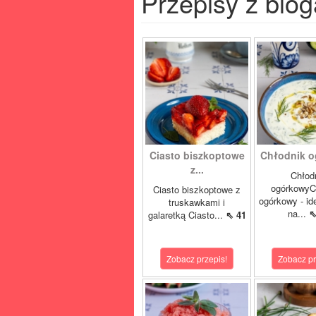
Przepisy z blog
Ciasto biszkoptowe
Chłodnik 
z...
Chłod
ogórkowyC
Ciasto biszkoptowe z
ogórkowy - id
truskawkami i
na...
⇖
galaretką Ciasto...
⇖ 41
Zobacz przepis!
Zobacz pr