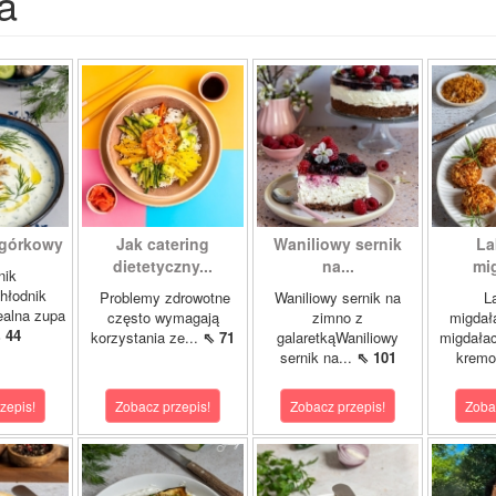
a
ogórkowy
Jak catering
Waniliowy sernik
La
dietetyczny...
na...
mi
nik
hłodnik
Problemy zdrowotne
Waniliowy sernik na
L
ealna zupa
często wymagają
zimno z
migdał
 44
korzystania ze...
⇖ 71
galaretkąWaniliowy
migdałac
sernik na...
⇖ 101
kremo
zepis!
Zobacz przepis!
Zobacz przepis!
Zoba