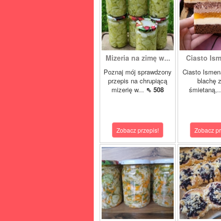
Mizeria na zimę w...
Ciasto Ism
Poznaj mój sprawdzony
Ciasto Ismen
przepis na chrupiącą
blachę z
mizerię w...
⇖ 508
śmietaną,.
Zobacz przepis!
Zobacz pr