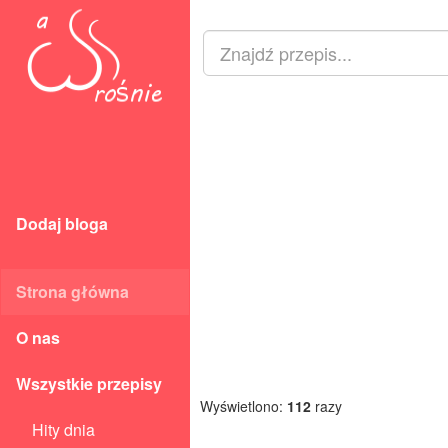
Dodaj bloga
Strona główna
O nas
Wszystkie przepisy
Wyświetlono:
112
razy
Hity dnia