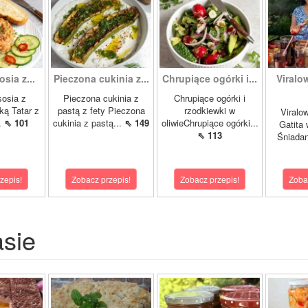
osia z...
Pieczona cukinia z...
Chrupiące ogórki i...
Viralo
sosia z
Pieczona cukinia z
Chrupiące ogórki i
ką Tatar z
pastą z fety Pieczona
rzodkiewki w
Viralo
.
⇖ 101
cukinia z pastą...
⇖ 149
oliwieChrupiące ogórki...
Gatita 
⇖ 113
Śniadan
zepis!
Zobacz przepis!
Zobacz przepis!
Zoba
asie