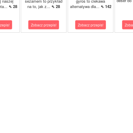
deser bo
j naszej
sezamem to przykład
gyros to ciekawa
ta...
⇖ 28
na to, jak z...
⇖ 28
alternatywa dla...
⇖ 142
zepis!
Zobacz przepis!
Zobacz przepis!
Zoba