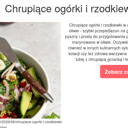
Chrupiące ogórki i rzodkiew
Chrupiące ogórki i rzodkiewki w 
oliwie - szybki przepisSezon na 
pyszny i prosty do przygotowania p
marynowane w oliwie. Oczywiśc
również w innych kulinarnych syt
kolacji czy też zdrowa warzywna 
lubię z chrupiącą grzanką i 
Zobacz ca
pl/2026/06/chrupiace-ogorki-i-rzodkiewki-
.html