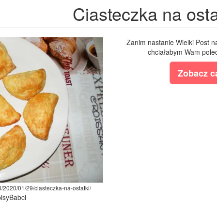
Ciasteczka na osta
Zanim nastanie Wielki Post na
chciałabym Wam polecić
Zobacz ca
l/2020/01/29/ciasteczka-na-ostatki/
pisyBabci