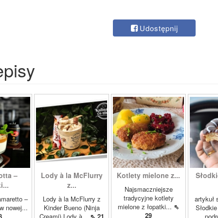
Udostępnij
episy
tta –
Lody à la McFlurry
Kotlety mielone z...
Słodki
...
z...
Najsmaczniejsze
tradycyjne kotlety
amaretto –
Lody à la McFlurry z
artykuł
mielone z łopatki...
⇖
w nowej...
Kinder Bueno (Ninja
Słodkie
29
8
Creami) Lody à...
⇖ 21
podr