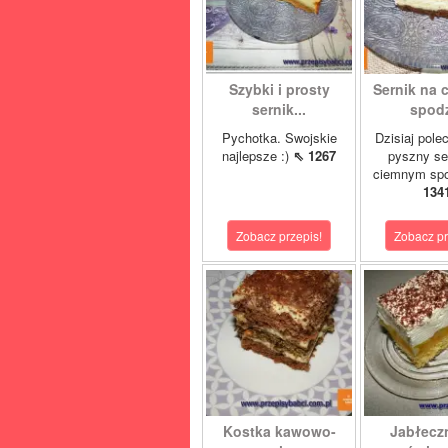
Szybki i prosty
Sernik na
sernik...
spod
Pychotka. Swojskie
Dzisiaj pol
najlepsze :)
⇖ 1267
pyszny se
ciemnym spo
134
Zobacz przepis!
Zobacz pr
Kostka kawowo-
Jabłeczn