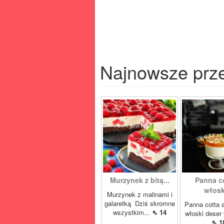
Najnowsze prz
Murzynek z bitą...
Panna co
włoski
Murzynek z malinami i
galaretką Dziś skromne
Panna cotta 
wszystkim...
⇖ 14
włoski deser 
⇖ 1