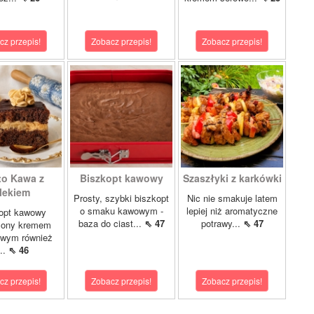
cz przepis!
Zobacz przepis!
Zobacz przepis!
to Kawa z
Biszkopt kawowy
Szaszłyki z karkówki
lekiem
Prosty, szybki biszkopt
Nic nie smakuje latem
o smaku kawowym -
lepiej niż aromatyczne
opt kawowy
baza do ciast...
⇖ 47
potrawy...
⇖ 47
żony kremem
owym również
...
⇖ 46
cz przepis!
Zobacz przepis!
Zobacz przepis!