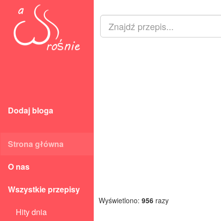
Dodaj bloga
Strona główna
O nas
Wszystkie przepisy
Wyświetlono:
956
razy
Hity dnia