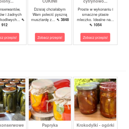
piony...
CUKINII
cytrynowo...
nserwantów,
Dzisiaj chciałabym
Proste w wykonaniu i
ów i żadnych
Wam polecić pyszną
smaczne ptasie
zkodliwych...
⇖
musztardę z...
⇖ 3848
mleczko. Idealne na...
912
⇖ 1054
cz przepis!
Zobacz przepis!
Zobacz przepis!
 konserwowe
Papryka
Krokodylki - ogórki