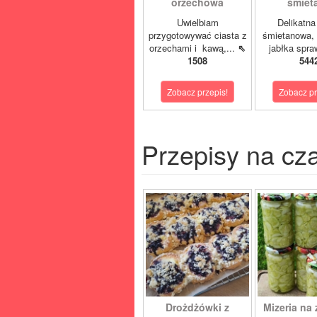
orzechowa
śmiet
Uwielbiam
Delikatn
przygotowywać ciasta z
śmietanowa, 
orzechami i kawą,...
⇖
jabłka spra
1508
544
Zobacz przepis!
Zobacz pr
Przepisy na cz
Drożdżówki z
Mizeria na 