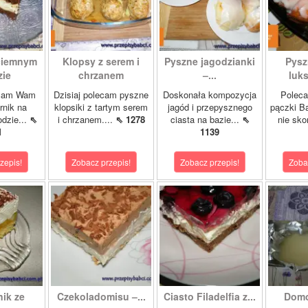
 ciemnym
Klopsy z serem i
Pyszne jagodzianki
Pysz
zie
chrzanem
–...
luk
ecam Wam
Dzisiaj polecam pyszne
Doskonała kompozycja
Poleca
rnik na
klopsiki z tartym serem
jagód i przepysznego
pączki B
dzie...
⇖
i chrzanem....
⇖ 1278
ciasta na bazie...
⇖
nie sko
1
1139
zepis!
Zobacz przepis!
Zobacz przepis!
Zoba
ik ze
Czekoladomisu –...
Ciasto Filadelfia z...
Domo