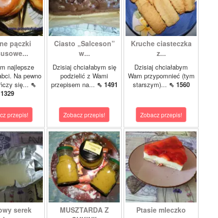
ne pączki
Ciasto „Salceson”
Kruche ciasteczka
susowe...
w...
z...
m najlepsze
Dzisiaj chciałabym się
Dzisiaj chciałabym
abci. Na pewno
podzielić z Wami
Wam przypomnieć (tym
ńczy się...
⇖
przepisem na...
⇖ 1491
starszym)...
⇖ 1560
1329
cz przepis!
Zobacz przepis!
Zobacz przepis!
wy serek
MUSZTARDA Z
Ptasie mleczko