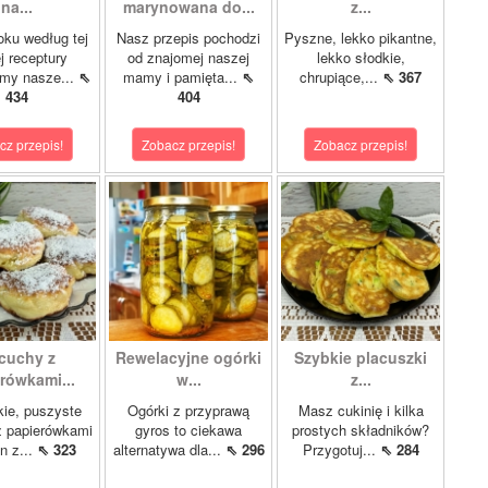
na...
marynowana do...
z...
oku według tej
Nasz przepis pochodzi
Pyszne, lekko pikantne,
 receptury
od znajomej naszej
lekko słodkie,
my nasze...
⇖
mamy i pamięta...
⇖
chrupiące,...
⇖ 367
434
404
cz przepis!
Zobacz przepis!
Zobacz przepis!
cuchy z
Rewelacyjne ogórki
Szybkie placuszki
rówkami...
w...
z...
kie, puszyste
Ogórki z przyprawą
Masz cukinię i kilka
z papierówkami
gyros to ciekawa
prostych składników?
n z...
⇖ 323
alternatywa dla...
⇖ 296
Przygotuj...
⇖ 284