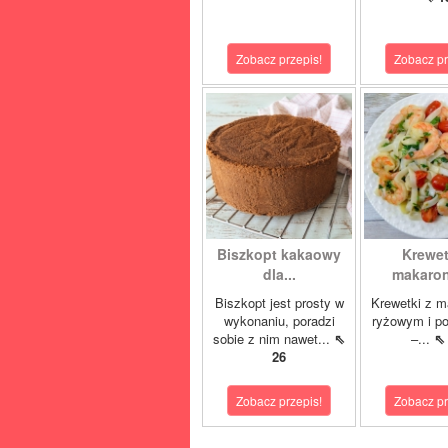
Zobacz przepis!
Zobacz pr
Biszkopt kakaowy
Krewet
dla...
makaron
Biszkopt jest prosty w
Krewetki z 
wykonaniu, poradzi
ryżowym i p
sobie z nim nawet...
⇖
–...
⇖
26
Zobacz przepis!
Zobacz pr