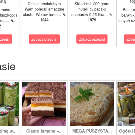
aną
to
Dzisiaj chciałabym
Składniki: 200 gram
Wam polecić smaczne
nutelli ½ paczki
a masa
Bez ko
ciasto. Wbrew temu...
⇖
sucharów 0,25 litra...
⇖
biszkopt i
barwnik
1244
1879
wią,...
⇖
innych s
2
zepis!
Zobacz przepis!
Zobacz przepis!
Zoba
asie
zimę w...
Ciasto Ismena –...
MEGA PUSZYSTA...
Ogórki