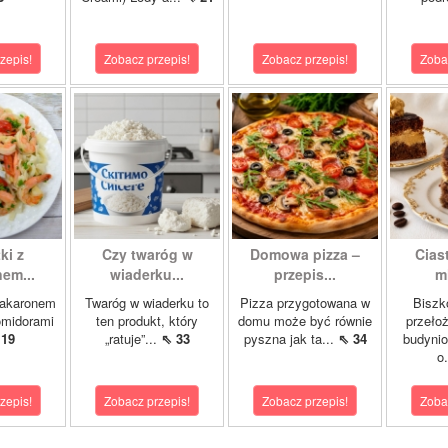
zepis!
Zobacz przepis!
Zobacz przepis!
Zoba
ki z
Czy twaróg w
Domowa pizza –
Cias
em...
wiaderku...
przepis...
m
makaronem
Twaróg w wiaderku to
Pizza przygotowana w
Biszk
omidorami
ten produkt, który
domu może być równie
przeło
 19
„ratuje”...
⇖ 33
pyszna jak ta...
⇖ 34
budyni
o
zepis!
Zobacz przepis!
Zobacz przepis!
Zoba