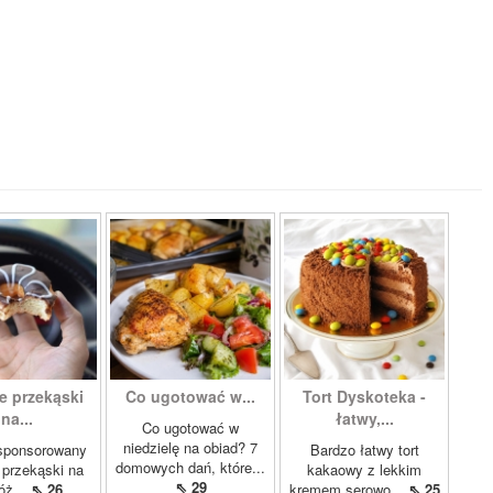
e przekąski
Co ugotować w...
Tort Dyskoteka -
na...
łatwy,...
Co ugotować w
niedzielę na obiad? 7
 sponsorowany
Bardzo łatwy tort
domowych dań, które...
 przekąski na
kakaowy z lekkim
⇖ 29
óż...
⇖ 26
kremem serowo...
⇖ 25