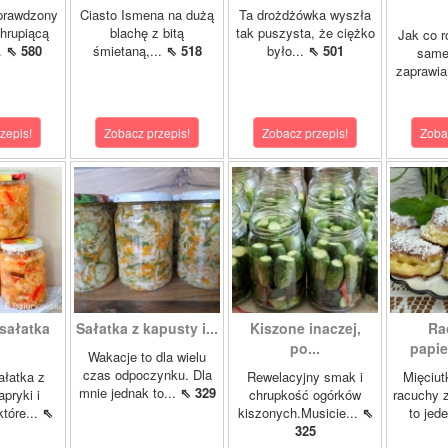
prawdzony
Ciasto Ismena na dużą
Ta drożdżówka wyszła
chrupiącą
blachę z bitą
tak puszysta, że ciężko
Jak co r
..
⇖ 580
śmietaną,...
⇖ 518
było...
⇖ 501
samej
zaprawia
zepis!
Zobacz przepis!
Zobacz przepis!
Zoba
sałatka
Sałatka z kapusty i...
Kiszone inaczej,
Ra
po...
papie
Wakacje to dla wielu
czas odpoczynku. Dla
ałatka z
Rewelacyjny smak i
Mięciut
mnie jednak to...
⇖ 329
apryki i
chrupkość ogórków
racuchy 
tóre...
⇖
kiszonych.Musicie...
⇖
to jede
325