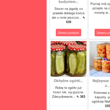
budyniem...
Poznaj mój s
przepis na 
Sezon na jagody co
mizerię w.
prawda dobiega końca
ale u mnie jeszcze...
⇖
639
Zobacz przepis!
Zobacz pr
Obłędne ogórki...
Najlepsza 
z...
Robię te ogórki już
trzeci rok, są pyszne.
Kolorowa s
Zdecydowanie...
⇖ 363
kapusty, p
ogórków Niek
335