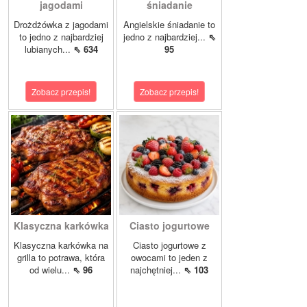
jagodami
śniadanie
Drożdżówka z jagodami
Angielskie śniadanie to
to jedno z najbardziej
jedno z najbardziej...
⇖
lubianych...
⇖ 634
95
Zobacz przepis!
Zobacz przepis!
Klasyczna karkówka
Ciasto jogurtowe
Klasyczna karkówka na
Ciasto jogurtowe z
grilla to potrawa, która
owocami to jeden z
od wielu...
⇖ 96
najchętniej...
⇖ 103