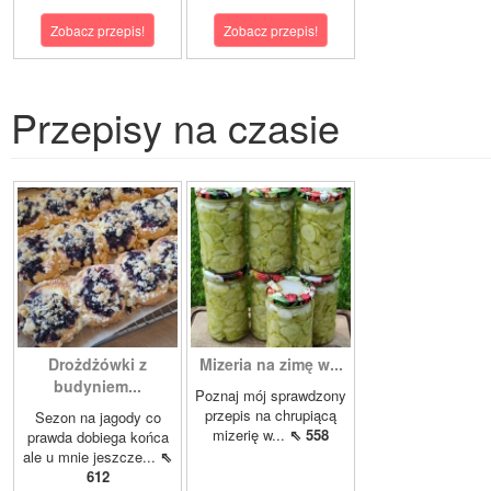
Zobacz przepis!
Zobacz przepis!
Przepisy na czasie
Drożdżówki z
Mizeria na zimę w...
budyniem...
Poznaj mój sprawdzony
przepis na chrupiącą
Sezon na jagody co
mizerię w...
⇖ 558
prawda dobiega końca
ale u mnie jeszcze...
⇖
612