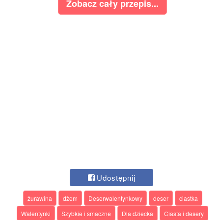
Zobacz cały przepis...
Udostępnij
żurawina
dżem
Deserwalentynkowy
deser
ciastka
Walentynki
Szybkie i smaczne
Dla dziecka
Ciasta i desery