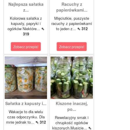
Najlepsza sałatka
Racuchy z
z...
papierówkami...
Kolorowa sałatka z
Mięciutkie, puszyste
kapusty, papryki i
racuchy z papierówkami
ogórków Niektóre...
⇖
to jeden z...
⇖ 312
319
Zobacz przepis!
Zobacz przepis!
Sałatka z kapusty i...
Kiszone inaczej,
po...
Wakacje to dla wielu
czas odpoczynku. Dla
Rewelacyjny smak i
mnie jednak to...
⇖ 312
chrupkość ogórków
kiszonych.Musicie...
⇖