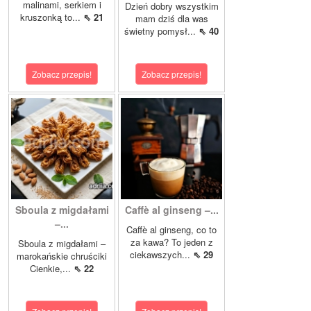
malinami, serkiem i
Dzień dobry wszystkim
kruszonką to...
⇖ 21
mam dziś dla was
świetny pomysł...
⇖ 40
Zobacz przepis!
Zobacz przepis!
Sboula z migdałami
Caffè al ginseng –...
–...
Caffè al ginseng, co to
za kawa? To jeden z
Sboula z migdałami –
ciekawszych...
⇖ 29
marokańskie chruściki
Cienkie,...
⇖ 22