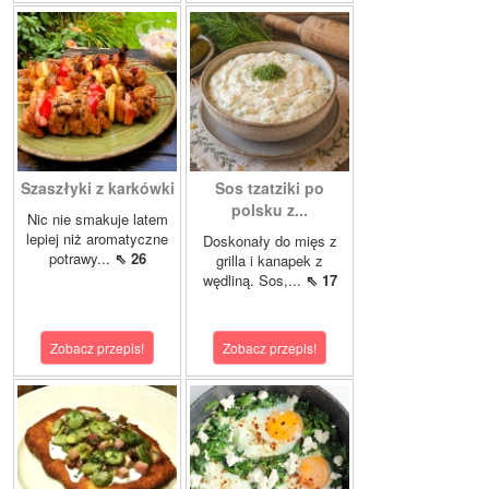
Szaszłyki z karkówki
Sos tzatziki po
polsku z...
Nic nie smakuje latem
lepiej niż aromatyczne
Doskonały do mięs z
potrawy...
⇖ 26
grilla i kanapek z
wędliną. Sos,...
⇖ 17
Zobacz przepis!
Zobacz przepis!