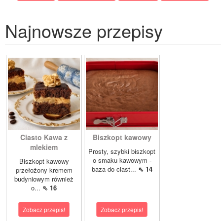
Najnowsze przepisy
Ciasto Kawa z
Biszkopt kawowy
mlekiem
Prosty, szybki biszkopt
o smaku kawowym -
Biszkopt kawowy
baza do ciast...
⇖ 14
przełożony kremem
budyniowym również
o...
⇖ 16
Zobacz przepis!
Zobacz przepis!