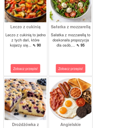
Leczo z cukinią
Sałatka z mozzarellą
Leczo z cukinią to jedno
Sałatka z mozzarellą to
z tych dań, które
doskonała propozycja
kojarzy się...
⇖ 90
dla osób,...
⇖ 95
Zobacz przepis!
Zobacz przepis!
Drożdżówka z
Angielskie