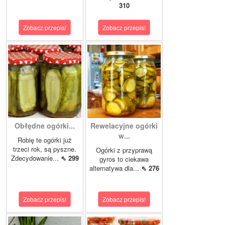
310
Zobacz przepis!
Zobacz przepis!
Obłędne ogórki...
Rewelacyjne ogórki
w...
Robię te ogórki już
trzeci rok, są pyszne.
Ogórki z przyprawą
Zdecydowanie...
⇖ 299
gyros to ciekawa
alternatywa dla...
⇖ 276
Zobacz przepis!
Zobacz przepis!