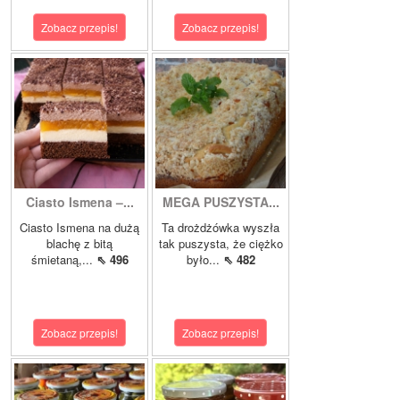
Zobacz przepis!
Zobacz przepis!
Ciasto Ismena –...
MEGA PUSZYSTA...
Ciasto Ismena na dużą
Ta drożdżówka wyszła
blachę z bitą
tak puszysta, że ciężko
śmietaną,...
⇖ 496
było...
⇖ 482
Zobacz przepis!
Zobacz przepis!