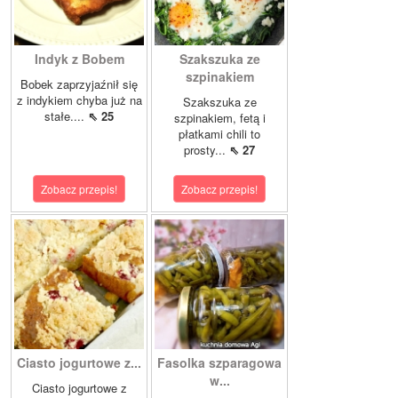
Indyk z Bobem
Szakszuka ze
szpinakiem
Bobek zaprzyjaźnił się
z indykiem chyba już na
Szakszuka ze
stałe....
⇖ 25
szpinakiem, fetą i
płatkami chili to
prosty...
⇖ 27
Zobacz przepis!
Zobacz przepis!
Ciasto jogurtowe z...
Fasolka szparagowa
w...
Ciasto jogurtowe z