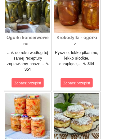
Ogórki konserwowe
Krokodylki - ogórki
na...
z...
Jak co roku według tej
Pyszne, lekko pikantne,
samej receptury
lekko słodkie,
zaprawiamy nasze...
⇖
chrupiące,...
⇖ 344
351
Zobacz przepis!
Zobacz przepis!