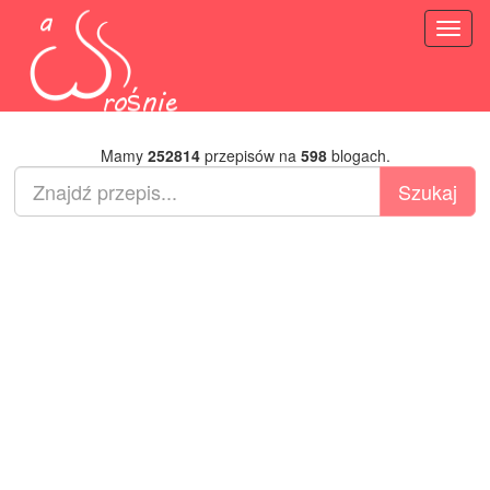
Toggl
naviga
Mamy
252814
przepisów na
598
blogach.