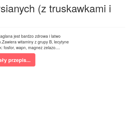
wsianych (z truskawkami i
jaglana jest bardzo zdrowa i latwo
.Zawiera witaminy z grupy B, lecytyne
k: fosfor, wapn, magnez zelazo....
ły przepis...