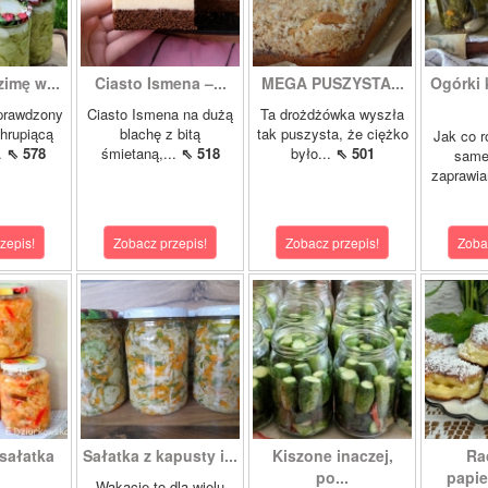
zimę w...
Ciasto Ismena –...
MEGA PUSZYSTA...
Ogórki
prawdzony
Ciasto Ismena na dużą
Ta drożdżówka wyszła
chrupiącą
blachę z bitą
tak puszysta, że ciężko
Jak co r
..
⇖ 578
śmietaną,...
⇖ 518
było...
⇖ 501
samej
zaprawia
zepis!
Zobacz przepis!
Zobacz przepis!
Zoba
sałatka
Sałatka z kapusty i...
Kiszone inaczej,
Ra
po...
papie
Wakacje to dla wielu