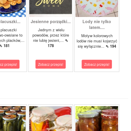
lacuszki...
Jesienne porządki...
Lody nie tylko
latem....
 placuszki
Jednym z wielu
o-owsiane to
powodów, przez które
Motyw kolorowych
ych placków,...
nie lubię jesieni,...
⇖
lodów nie musi kojarzyć
⇖ 181
178
się wyłącznie...
⇖ 194
cz przepis!
Zobacz przepis!
Zobacz przepis!