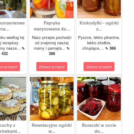
 konserwowe
Papryka
Krokodylki - ogórki
na...
marynowana do...
z...
oku według tej
Nasz przepis pochodzi
Pyszne, lekko pikantne,
 receptury
od znajomej naszej
lekko słodkie,
my nasze...
⇖
mamy i pamięta...
⇖
chrupiące,...
⇖ 366
432
388
cz przepis!
Zobacz przepis!
Zobacz przepis!
cuchy z
Rewelacyjne ogórki
Buraczki w occie
rówkami...
w...
do...