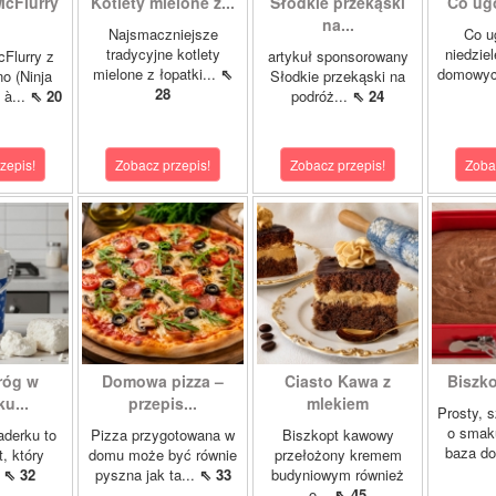
McFlurry
Kotlety mielone z...
Słodkie przekąski
Co ug
na...
Najsmaczniejsze
Co u
tradycyjne kotlety
niedzie
cFlurry z
artykuł sponsorowany
mielone z łopatki...
⇖
domowych
o (Ninja
Słodkie przekąski na
28
 à...
⇖ 20
podróż...
⇖ 24
zepis!
Zobacz przepis!
Zobacz przepis!
Zoba
róg w
Domowa pizza –
Ciasto Kawa z
Biszk
u...
przepis...
mlekiem
Prosty, 
o smak
aderku to
Pizza przygotowana w
Biszkopt kawowy
baza do
t, który
domu może być równie
przełożony kremem
.
⇖ 32
pyszna jak ta...
⇖ 33
budyniowym również
o...
⇖ 45