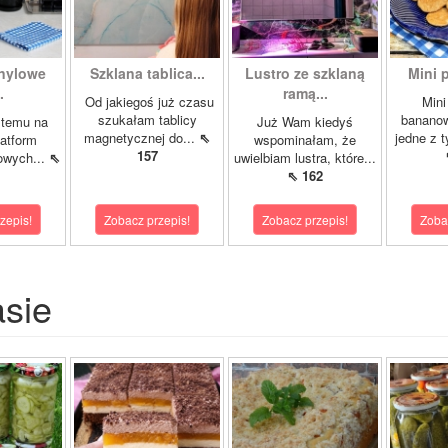
inylowe
Szklana tablica...
Lustro ze szklaną
Mini p
.
ramą...
Od jakiegoś już czasu
Mini
szukałam tablicy
bananow
 temu na
Już Wam kiedyś
magnetycznej do...
⇖
jedne z t
latform
wspominałam, że
157
owych...
⇖
uwielbiam lustra, które...
⇖ 162
zepis!
Zobacz przepis!
Zobacz przepis!
Zoba
asie