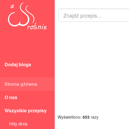
Dodaj bloga
Strona główna
O nas
Wszystkie przepisy
Wyświetlono:
653
razy
Hity dnia