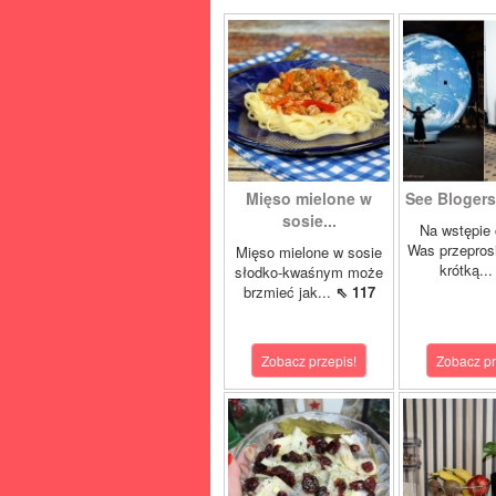
Mięso mielone w
See Blogers 
sosie...
Na wstępie 
Was przepros
Mięso mielone w sosie
krótką..
słodko-kwaśnym może
brzmieć jak...
⇖ 117
Zobacz przepis!
Zobacz pr