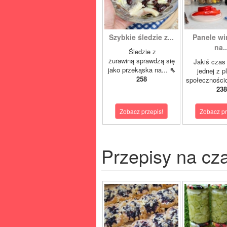
Szybkie śledzie z...
Panele w
na..
Śledzie z
żurawiną sprawdzą się
Jakiś czas
jako przekąska na...
⇖
jednej z p
258
społeczności
238
Zobacz przepis!
Zobacz pr
Przepisy na cz