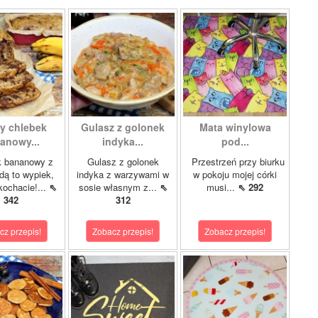
ty chlebek
Gulasz z golonek
Mata winylowa
anowy...
indyka...
pod...
k bananowy z
Gulasz z golonek
Przestrzeń przy biurku
dą to wypiek,
indyka z warzywami w
w pokoju mojej córki
kochacie!...
⇖
sosie własnym z...
⇖
musi...
⇖ 292
342
312
cz przepis!
Zobacz przepis!
Zobacz przepis!