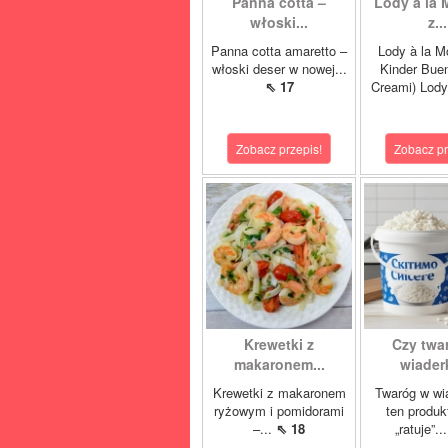
Panna cotta –
Lody à la 
włoski...
z...
Panna cotta amaretto –
Lody à la M
włoski deser w nowej...
Kinder Buen
⇖ 17
Creami) Lody
Zobacz przepis!
Zobacz pr
Krewetki z
Czy twa
makaronem...
wiaderk
Krewetki z makaronem
Twaróg w wi
ryżowym i pomidorami
ten produk
–...
⇖ 18
„ratuje”..