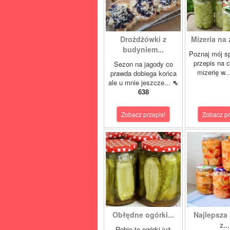
Drożdżówki z
Mizeria na 
budyniem...
Poznaj mój s
przepis na 
Sezon na jagody co
mizerię w.
prawda dobiega końca
ale u mnie jeszcze...
⇖
638
Zobacz przepis!
Zobacz pr
Obłędne ogórki...
Najlepsza 
z...
Robię te ogórki już