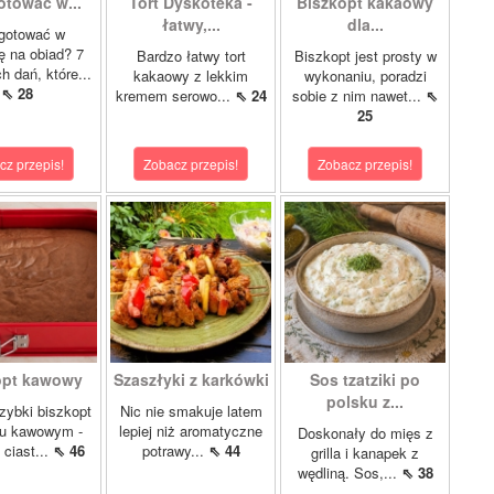
otować w...
Tort Dyskoteka -
Biszkopt kakaowy
łatwy,...
dla...
gotować w
lę na obiad? 7
Bardzo łatwy tort
Biszkopt jest prosty w
 dań, które...
kakaowy z lekkim
wykonaniu, poradzi
⇖ 28
kremem serowo...
⇖ 24
sobie z nim nawet...
⇖
25
cz przepis!
Zobacz przepis!
Zobacz przepis!
opt kawowy
Szaszłyki z karkówki
Sos tzatziki po
polsku z...
szybki biszkopt
Nic nie smakuje latem
u kawowym -
lepiej niż aromatyczne
Doskonały do mięs z
 ciast...
⇖ 46
potrawy...
⇖ 44
grilla i kanapek z
wędliną. Sos,...
⇖ 38