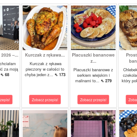
2026 –...
Kurczak z rękawa...
Placuszki bananowe
Pros
z...
ban
chciałam
Kurczak z rękawa
ić za moją
pieczony w całości to
Placuszki bananowe z
Chlebe
.
⇖ 68
chyba jeden z...
⇖ 173
serkiem wiejskim i
czekola
malinami to...
⇖ 279
który po
zepis!
Zobacz przepis!
Zobacz przepis!
Zoba