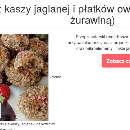
 kaszy jaglanej i płatków o
żurawiną)
Przepis autorski (moj).Kasza 
przyswajalna przez nasz organizm
oraz mikroelementy - takie ja
Zobacz ca
Źródło:
czka-z-kaszy-jaglanej-i-patkow.html
bloguje