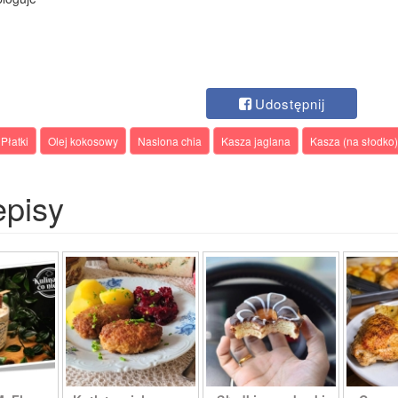
Udostępnij
Płatki
Olej kokosowy
Nasiona chia
Kasza jaglana
Kasza (na słodko)
episy