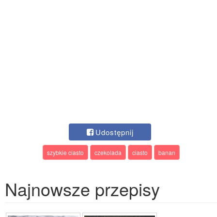
Udostępnij
szybkie ciasto
czekolada
ciasto
banan
Najnowsze przepisy