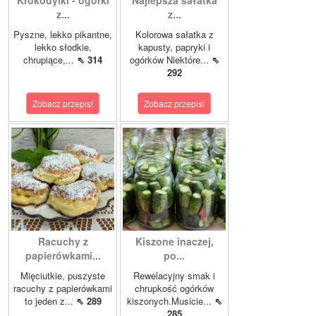
Krokodylki - ogórki
Najlepsza sałatka
z...
z...
Pyszne, lekko pikantne,
Kolorowa sałatka z
lekko słodkie,
kapusty, papryki i
chrupiące,...
⇖ 314
ogórków Niektóre...
⇖
292
Zobacz przepis!
Zobacz przepis!
Racuchy z
Kiszone inaczej,
papierówkami...
po...
Mięciutkie, puszyste
Rewelacyjny smak i
racuchy z papierówkami
chrupkość ogórków
to jeden z...
⇖ 289
kiszonych.Musicie...
⇖
285