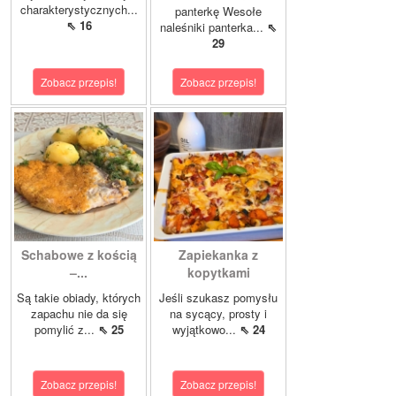
charakterystycznych...
panterkę Wesołe
⇖ 16
naleśniki panterka...
⇖
29
Zobacz przepis!
Zobacz przepis!
Schabowe z kością
Zapiekanka z
–...
kopytkami
Są takie obiady, których
Jeśli szukasz pomysłu
zapachu nie da się
na sycący, prosty i
pomylić z...
⇖ 25
wyjątkowo...
⇖ 24
Zobacz przepis!
Zobacz przepis!