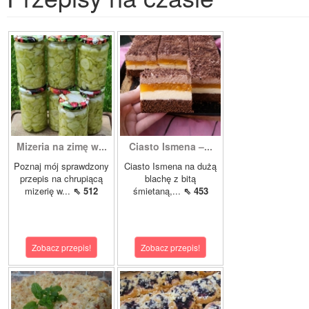
Mizeria na zimę w...
Ciasto Ismena –...
Poznaj mój sprawdzony
Ciasto Ismena na dużą
przepis na chrupiącą
blachę z bitą
mizerię w...
⇖ 512
śmietaną,...
⇖ 453
Zobacz przepis!
Zobacz przepis!