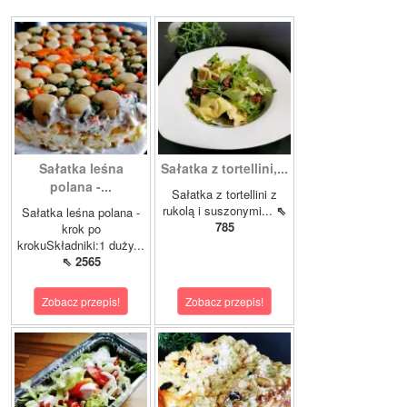
Sałatka leśna
Sałatka z tortellini,...
polana -...
Sałatka z tortellini z
rukolą i suszonymi...
⇖
Sałatka leśna polana -
785
krok po
krokuSkładniki:1 duży...
⇖ 2565
Zobacz przepis!
Zobacz przepis!