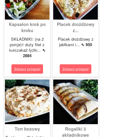
Kapsalon krok po
Placek drożdżowy
kroku
z...
SKŁADNIKI: (na 2
Placek drożdżowy z
porcje)1 duży filet z
jabłkami i...
⇖ 950
kurczaka2 łyżki...
⇖
2884
Zobacz przepis!
Zobacz przepis!
Tort bezowy
Rogaliki 3
składnikowe