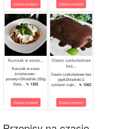
Zobacz przepis!
Zobacz przepis!
Kurczak w sosie...
Ciasto czekoladowe
bez...
Kurczak w sosie
śmietanowo -
Ciasto czekoladowe bez
porowymSkładniki:250g
jajekSkładniki:2
fileta...
⇖ 1302
szklanki mąki...
⇖ 1062
Zobacz przepis!
Zobacz przepis!
Przepisy na czasie