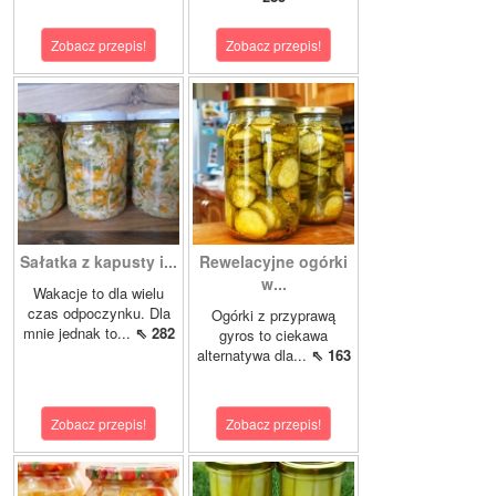
Zobacz przepis!
Zobacz przepis!
Sałatka z kapusty i...
Rewelacyjne ogórki
w...
Wakacje to dla wielu
czas odpoczynku. Dla
Ogórki z przyprawą
mnie jednak to...
⇖ 282
gyros to ciekawa
alternatywa dla...
⇖ 163
Zobacz przepis!
Zobacz przepis!