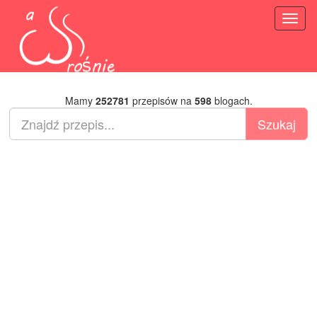
Toggl
naviga
Mamy
252781
przepisów na
598
blogach.