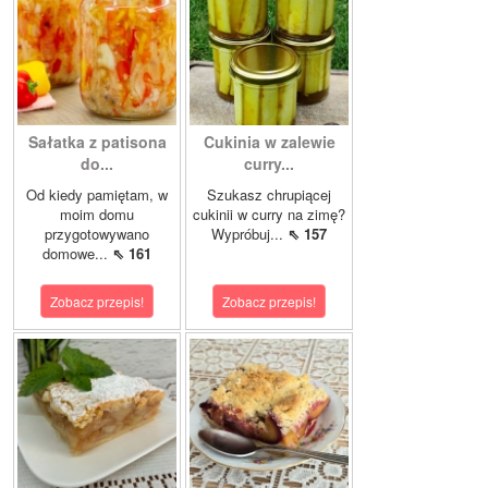
Sałatka z patisona
Cukinia w zalewie
do...
curry...
Od kiedy pamiętam, w
Szukasz chrupiącej
moim domu
cukinii w curry na zimę?
przygotowywano
Wypróbuj...
⇖ 157
domowe...
⇖ 161
Zobacz przepis!
Zobacz przepis!