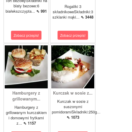
Tort bezowySkładniki na
blaty bezowe:6
Rogaliki 3
białekszczypta...
⇖ 991
składnikoweSkładniki:3
szklanki mąki...
⇖ 3448
Zobacz przepis!
Zobacz przepis!
Hamburgery z
Kurczak w sosie z...
grillowanym...
Kurczak w sosie z
suszonymi
Hamburgery z
pomidoramiSkładniki:250g...
grillowanym kurczakiem
⇖ 1073
i domowymi frytkami
z...
⇖ 1157