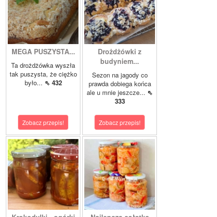
MEGA PUSZYSTA...
Drożdżówki z
budyniem...
Ta drożdżówka wyszła
tak puszysta, że ciężko
Sezon na jagody co
było...
⇖ 432
prawda dobiega końca
ale u mnie jeszcze...
⇖
333
Zobacz przepis!
Zobacz przepis!