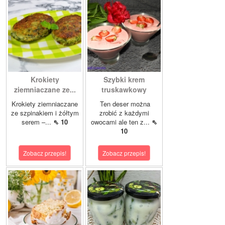
Krokiety
Szybki krem
ziemniaczane ze...
truskawkowy
Krokiety ziemniaczane
Ten deser można
ze szpinakiem i żółtym
zrobić z każdymi
serem –...
⇖ 10
owocami ale ten z...
⇖
10
Zobacz przepis!
Zobacz przepis!