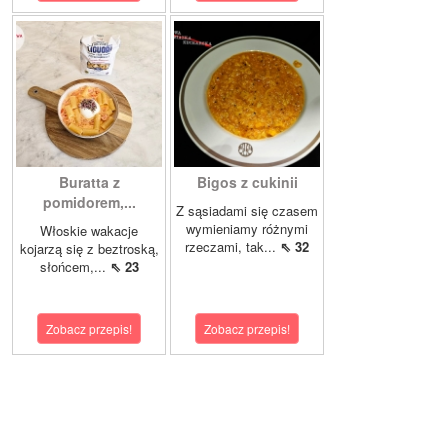
Buratta z
Bigos z cukinii
pomidorem,...
Z sąsiadami się czasem
wymieniamy różnymi
Włoskie wakacje
rzeczami, tak...
⇖ 32
kojarzą się z beztroską,
słońcem,...
⇖ 23
Zobacz przepis!
Zobacz przepis!