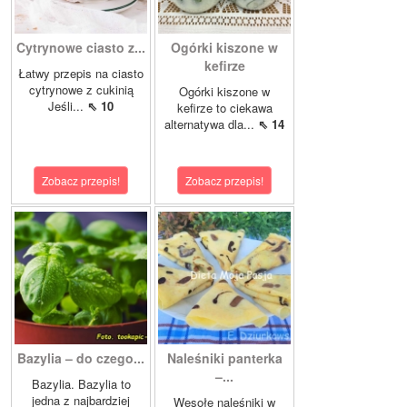
Cytrynowe ciasto z...
Ogórki kiszone w
kefirze
Łatwy przepis na ciasto
cytrynowe z cukinią
Ogórki kiszone w
Jeśli...
⇖ 10
kefirze to ciekawa
alternatywa dla...
⇖ 14
Zobacz przepis!
Zobacz przepis!
Bazylia – do czego...
Naleśniki panterka
–...
Bazylia. Bazylia to
jedna z najbardziej
Wesołe naleśniki w