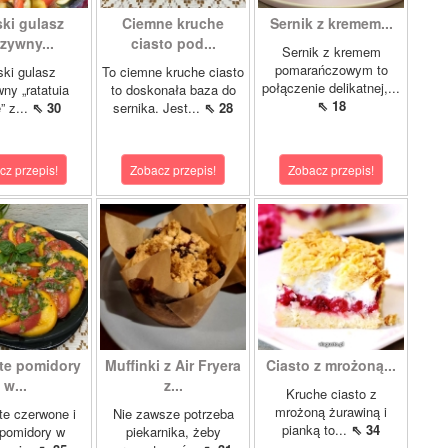
ki gulasz
Ciemne kruche
Sernik z kremem...
zywny...
ciasto pod...
Sernik z kremem
pomarańczowym to
ki gulasz
To ciemne kruche ciasto
połączenie delikatnej,...
ny „ratatuia
to doskonała baza do
⇖ 18
e” z...
⇖ 30
sernika. Jest...
⇖ 28
cz przepis!
Zobacz przepis!
Zobacz przepis!
te pomidory
Muffinki z Air Fryera
Ciasto z mrożoną...
w...
z...
Kruche ciasto z
mrożoną żurawiną i
e czerwone i
Nie zawsze potrzeba
pianką to...
⇖ 34
 pomidory w
piekarnika, żeby