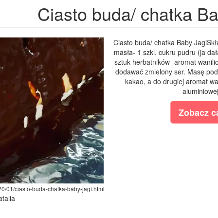
Ciasto buda/ chatka Ba
Ciasto buda/ chatka Baby JagiSkła
masła- 1 szkl. cukru pudru (ja da
sztuk herbatników- aromat wanili
dodawać zmielony ser. Masę podzi
kakao, a do drugiej aromat wan
aluminiowej
Zobacz ca
020/01/ciasto-buda-chatka-baby-jagi.html
atalia