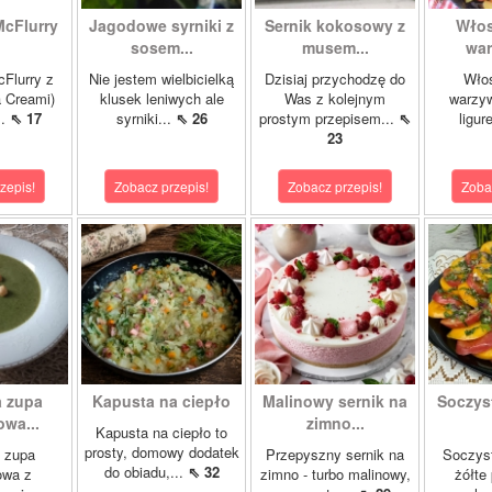
McFlurry
Jagodowe syrniki z
Sernik kokosowy z
Włos
sosem...
musem...
war
cFlurry z
Nie jestem wielbicielką
Dzisiaj przychodzę do
Włos
a Creami)
klusek leniwych ale
Was z kolejnym
warzyw
..
⇖ 17
syrniki...
⇖ 26
prostym przepisem...
⇖
ligur
23
zepis!
Zobacz przepis!
Zobacz przepis!
Zoba
 zupa
Kapusta na ciepło
Malinowy sernik na
Soczys
wa...
zimno...
Kapusta na ciepło to
prosty, domowy dodatek
 zupa
Przepyszny sernik na
Soczyst
do obiadu,...
⇖ 32
owa z
zimno - turbo malinowy,
żółte