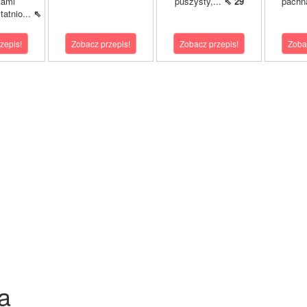
kami
puszysty,...
⇖ 29
pachn
atnio...
⇖
zepis!
Zobacz przepis!
Zobacz przepis!
Zoba
a