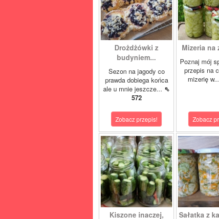
Drożdżówki z
Mizeria na 
budyniem...
Poznaj mój s
przepis na 
Sezon na jagody co
mizerię w.
prawda dobiega końca
ale u mnie jeszcze...
⇖
572
Zobacz przepis!
Zobacz pr
Kiszone inaczej,
Sałatka z ka