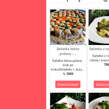
Sałatka leśna
Sałatka z tor
polana -...
Sałatka z tor
rukolą i susz
Sałatka leśna polana -
786
krok po
krokuSkładniki:1 duży...
⇖ 2569
Zobacz przepis!
Zobacz pr