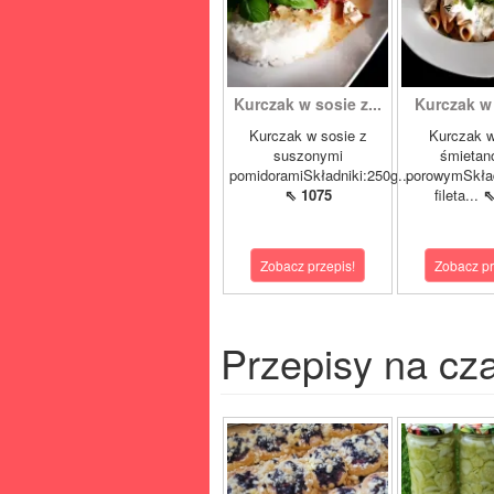
Kurczak w sosie z...
Kurczak w 
Kurczak w sosie z
Kurczak w
suszonymi
śmietan
pomidoramiSkładniki:250g...
porowymSkład
⇖ 1075
fileta...
⇖
Zobacz przepis!
Zobacz pr
Przepisy na cz