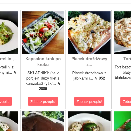
tellini,...
Kapsalon krok po
Placek drożdżowy
Tor
kroku
z...
tellini z
Tort bezo
onymi...
⇖
blat
SKŁADNIKI: (na 2
Placek drożdżowy z
białeksz
porcje)1 duży filet z
jabłkami i...
⇖ 952
kurczaka2 łyżki...
⇖
2885
zepis!
Zobacz przepis!
Zobacz przepis!
Zoba