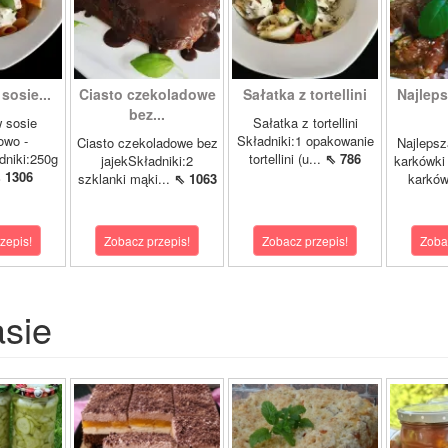
sosie...
Ciasto czekoladowe
Sałatka z tortellini
Najlep
bez...
 sosie
Sałatka z tortellini
owo -
Składniki:1 opakowanie
Ciasto czekoladowe bez
Najlepsz
niki:250g
tortellini (u...
⇖ 786
jajekSkładniki:2
karkówki 
 1306
szklanki mąki...
⇖ 1063
karków
zepis!
Zobacz przepis!
Zobacz przepis!
Zoba
asie