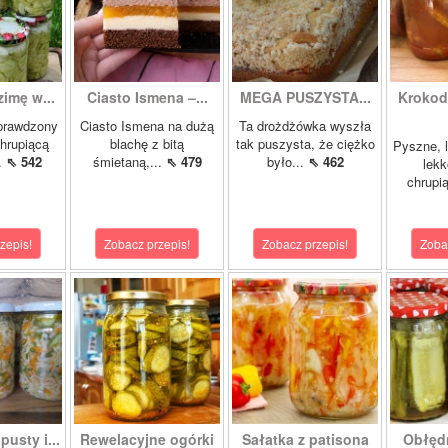
zimę w...
Ciasto Ismena –...
MEGA PUSZYSTA...
Krokody
prawdzony
Ciasto Ismena na dużą
Ta drożdżówka wyszła
chrupiącą
blachę z bitą
tak puszysta, że ciężko
Pyszne, l
..
⇖ 542
śmietaną,...
⇖ 479
było...
⇖ 462
lekk
chrupią
zepis!
Zobacz przepis!
Zobacz przepis!
Zoba
pusty i...
Rewelacyjne ogórki
Sałatka z patisona
Obłędn