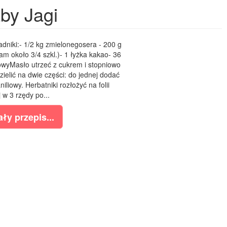
by Jagi
dniki:- 1/2 kg zmielonegosera - 200 g
łam około 3/4 szkl.)- 1 łyżka kakao- 36
owyMasło utrzeć z cukrem i stopniowo
elić na dwie części: do jednej dodać
iliowy. Herbatniki rozłożyć na folii
 w 3 rzędy po...
ły przepis...