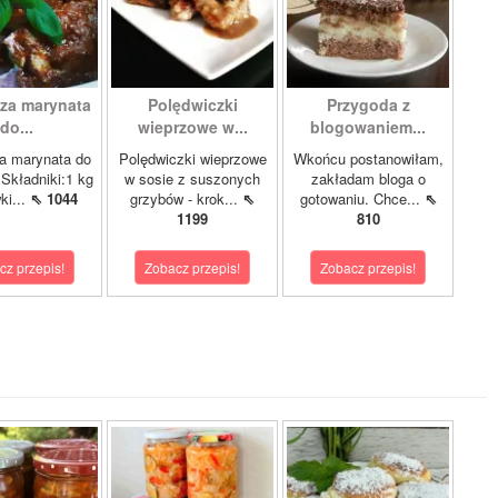
sza marynata
Polędwiczki
Przygoda z
do...
wieprzowe w...
blogowaniem...
a marynata do
Polędwiczki wieprzowe
Wkońcu postanowiłam,
Składniki:1 kg
w sosie z suszonych
zakładam bloga o
ki...
⇖ 1044
grzybów - krok...
⇖
gotowaniu. Chce...
⇖
1199
810
cz przepis!
Zobacz przepis!
Zobacz przepis!