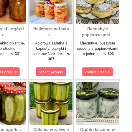
lki - ogórki
Najlepsza sałatka
Racuchy z
z...
z...
papierówkami...
ekko pikantne,
Kolorowa sałatka z
Mięciutkie, puszyste
o słodkie,
kapusty, papryki i
racuchy z papierówkami
ce,...
⇖ 331
ogórków Niektóre...
⇖
to jeden z...
⇖ 303
307
cz przepis!
Zobacz przepis!
Zobacz przepis!
e ogórki...
Cukinia w zalewie
Ogórki kiszone w