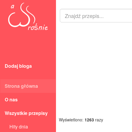
Dodaj bloga
Strona główna
O nas
Wszystkie przepisy
Wyświetlono:
1263
razy
Hity dnia