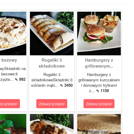
t bezowy
Rogaliki 3
Hamburgery z
składnikowe
grillowanym...
wySkładniki na
y bezowe:6
Rogaliki 3
Hamburgery z
czypta...
⇖ 992
składnikoweSkładniki:3
grillowanym kurczakiem
szklanki mąki...
⇖ 3450
i domowymi frytkami
z...
⇖ 1159
cz przepis!
Zobacz przepis!
Zobacz przepis!