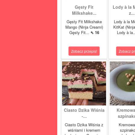
Gęsty Fit
Lody à la 
Milkshake...
z...
Gęsty Fit Milkshake
Lody à la M
Mango (Ninja Creami)
KitKat (Ninj
Gęsty Fit...
⇖ 16
Lody à la.
Zobacz przepis!
Zobacz pr
Ciasto Dzika Wiśnia
Kremowa
-...
szpinako
Ciasto Dzika Wiśnia z
Kremowa
wiśniami i kremem
szpinak