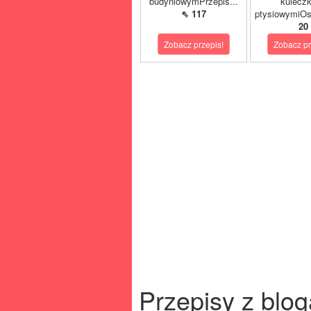
budyniowymPrzepis...
kulecz
⇖ 117
ptysiowymiOst
20
Zobacz przepis!
Zobacz pr
Przepisy z blog