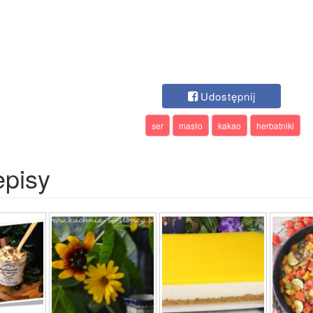
Udostępnij
ser
masło
kakao
herbatniki
episy