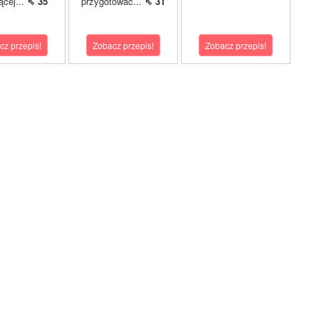
ącej...
⇖ 35
przygotować...
⇖ 31
cz przepis!
Zobacz przepis!
Zobacz przepis!