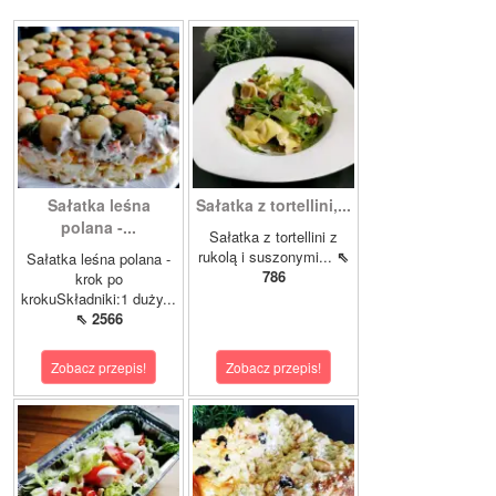
Sałatka leśna
Sałatka z tortellini,...
polana -...
Sałatka z tortellini z
rukolą i suszonymi...
⇖
Sałatka leśna polana -
786
krok po
krokuSkładniki:1 duży...
⇖ 2566
Zobacz przepis!
Zobacz przepis!