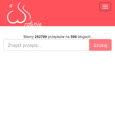
Toggl
naviga
Mamy
252789
przepisów na
598
blogach.