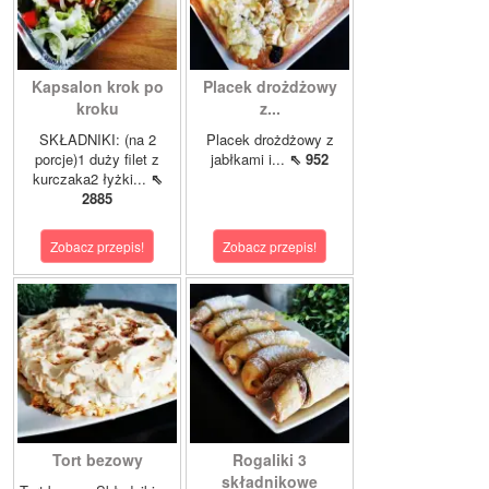
Kapsalon krok po
Placek drożdżowy
kroku
z...
SKŁADNIKI: (na 2
Placek drożdżowy z
porcje)1 duży filet z
jabłkami i...
⇖ 952
kurczaka2 łyżki...
⇖
2885
Zobacz przepis!
Zobacz przepis!
Tort bezowy
Rogaliki 3
składnikowe