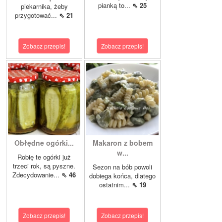
pianką to...
⇖ 25
piekarnika, żeby
przygotować...
⇖ 21
Zobacz przepis!
Zobacz przepis!
Obłędne ogórki...
Makaron z bobem
w...
Robię te ogórki już
trzeci rok, są pyszne.
Sezon na bób powoli
Zdecydowanie...
⇖ 46
dobiega końca, dlatego
ostatnim...
⇖ 19
Zobacz przepis!
Zobacz przepis!