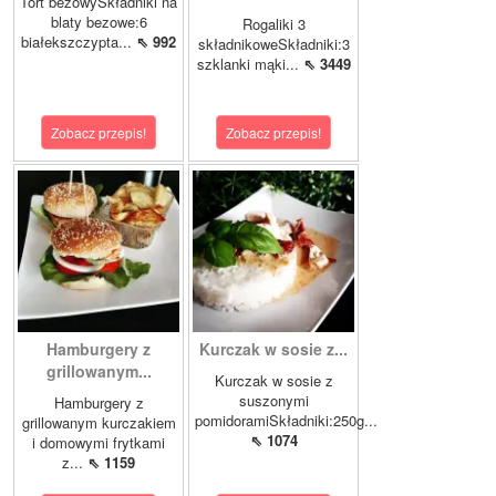
Tort bezowySkładniki na
blaty bezowe:6
Rogaliki 3
białekszczypta...
⇖ 992
składnikoweSkładniki:3
szklanki mąki...
⇖ 3449
Zobacz przepis!
Zobacz przepis!
Hamburgery z
Kurczak w sosie z...
grillowanym...
Kurczak w sosie z
suszonymi
Hamburgery z
pomidoramiSkładniki:250g...
grillowanym kurczakiem
⇖ 1074
i domowymi frytkami
z...
⇖ 1159