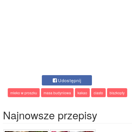
Udostępnij
mleko w proszku
masa budyniowa
kakao
ciasto
biszkopty
Najnowsze przepisy