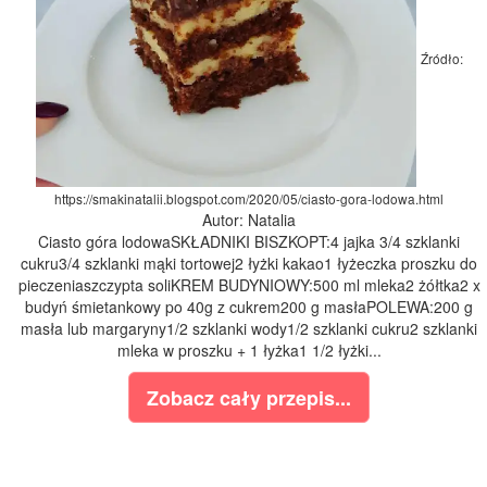
Źródło:
https://smakinatalii.blogspot.com/2020/05/ciasto-gora-lodowa.html
Autor: Natalia
Ciasto góra lodowaSKŁADNIKI BISZKOPT:4 jajka 3/4 szklanki
cukru3/4 szklanki mąki tortowej2 łyżki kakao1 łyżeczka proszku do
pieczeniaszczypta soliKREM BUDYNIOWY:500 ml mleka2 żółtka2 x
budyń śmietankowy po 40g z cukrem200 g masłaPOLEWA:200 g
masła lub margaryny1/2 szklanki wody1/2 szklanki cukru2 szklanki
mleka w proszku + 1 łyżka1 1/2 łyżki...
Zobacz cały przepis...