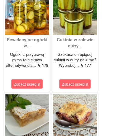
Rewelacyjne ogórki
Cukinia w zalewie
w...
curry...
Ogórki z przyprawą
Szukasz chrupiącej
gyros to ciekawa
cukinii w curry na zimę?
alternatywa dla...
⇖ 179
Wypróbuj...
⇖ 177
Zobacz przepis!
Zobacz przepis!