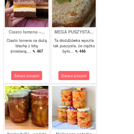
Ciasto Ismena –...
MEGA PUSZYSTA...
Ciasto Ismena na dużą
Ta drożdżówka wyszła
blachę z bitą
tak puszysta, że ciężko
śmietaną,...
⇖ 467
było...
⇖ 446
Zobacz przepis!
Zobacz przepis!