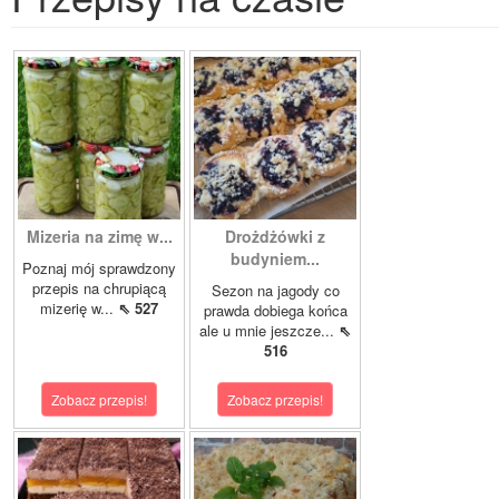
Mizeria na zimę w...
Drożdżówki z
budyniem...
Poznaj mój sprawdzony
przepis na chrupiącą
Sezon na jagody co
mizerię w...
⇖ 527
prawda dobiega końca
ale u mnie jeszcze...
⇖
516
Zobacz przepis!
Zobacz przepis!