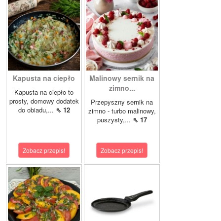
Kapusta na ciepło
Malinowy sernik na
zimno...
Kapusta na ciepło to
prosty, domowy dodatek
Przepyszny sernik na
do obiadu,...
⇖ 12
zimno - turbo malinowy,
puszysty,...
⇖ 17
Zobacz przepis!
Zobacz przepis!