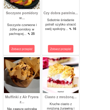
Soczyste pomidory
Czy dobra patelnia...
w...
Sobotnie śniadanie
potrafi szybko stracić
Soczyste czerwone i
swój spokojny...
⇖ 16
żółte pomidory w
pachnącej...
⇖ 25
Zobacz przepis!
Zobacz przepis!
Muffinki z Air Fryera
Ciasto z mrożoną...
z...
Kruche ciasto z
mrożoną żurawiną i
Nie zawsze potrzeba