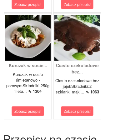
Zobacz przepis!
Zobacz przepis!
Kurczak w sosie...
Ciasto czekoladowe
bez...
Kurczak w sosie
śmietanowo -
Ciasto czekoladowe bez
porowymSkładniki:250g
jajekSkładniki:2
fileta...
⇖ 1304
szklanki mąki...
⇖ 1063
Zobacz przepis!
Zobacz przepis!
Przepisy na czasie