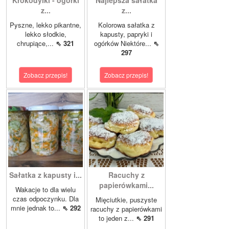
Krokodylki - ogórki
Najlepsza sałatka
z...
z...
Pyszne, lekko pikantne,
Kolorowa sałatka z
lekko słodkie,
kapusty, papryki i
chrupiące,...
⇖ 321
ogórków Niektóre...
⇖
297
Zobacz przepis!
Zobacz przepis!
Sałatka z kapusty i...
Racuchy z
papierówkami...
Wakacje to dla wielu
czas odpoczynku. Dla
Mięciutkie, puszyste
mnie jednak to...
⇖ 292
racuchy z papierówkami
to jeden z...
⇖ 291