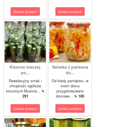
Zobacz przepis!
Zobacz przepis!
Kiszone inaczej,
Sałatka z patisona
po...
do...
Rewelacyjny smak i
Od kiedy pamiętam, w
chrupkość ogórków
moim domu
kiszonych.Musicie...
⇖
przygotowywano
291
domowe...
⇖ 185
Zobacz przepis!
Zobacz przepis!