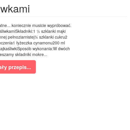
liwkami
atne... koniecznie musicie wypróbować.
śliwkamiSkładniki:1 ½ szklanki mąki
nej pełnoziarnistej¾ szklanki cukru2
ieczenia1 łyżeczka cynamonu200 ml
 jajkaśliwkiSposób wykonania:W dwóch
szamy składniki mokre...
ły przepis...