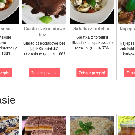
sosie...
Ciasto czekoladowe
Sałatka z tortellini
Najlep
bez...
 sosie
Sałatka z tortellini
owo -
Składniki:1 opakowanie
Ciasto czekoladowe bez
Najlepsz
niki:250g
tortellini (u...
⇖ 786
jajekSkładniki:2
karkówki 
 1304
szklanki mąki...
⇖ 1063
karków
zepis!
Zobacz przepis!
Zobacz przepis!
Zoba
asie