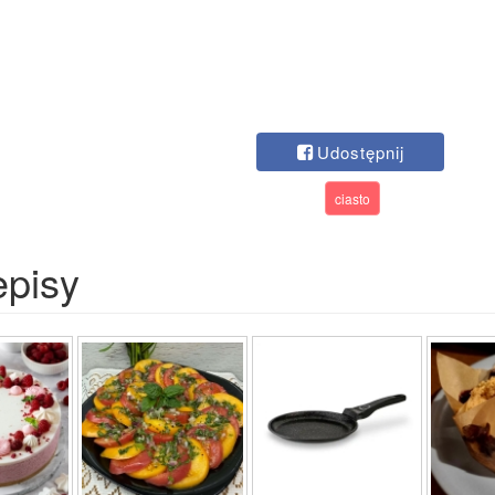
Udostępnij
ciasto
episy