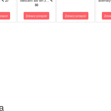
.
⇖ 27
owocami ale ten z...
⇖
alternat
30
zepis!
Zobacz przepis!
Zobacz przepis!
Zoba
a