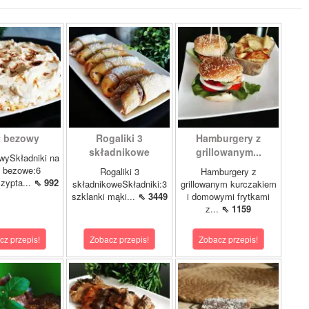
t bezowy
Rogaliki 3
Hamburgery z
składnikowe
grillowanym...
wySkładniki na
y bezowe:6
Rogaliki 3
Hamburgery z
czypta...
⇖ 992
składnikoweSkładniki:3
grillowanym kurczakiem
szklanki mąki...
⇖ 3449
i domowymi frytkami
z...
⇖ 1159
cz przepis!
Zobacz przepis!
Zobacz przepis!