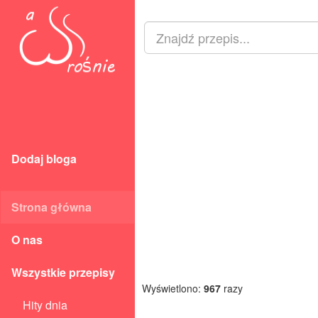
Dodaj bloga
Strona główna
O nas
Wszystkie przepisy
Wyświetlono:
967
razy
Hity dnia