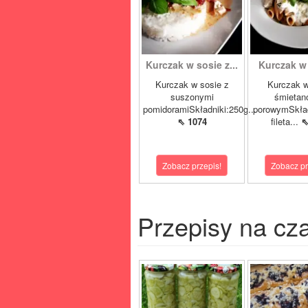
Kurczak w sosie z...
Kurczak w 
Kurczak w sosie z
Kurczak w
suszonymi
śmietan
pomidoramiSkładniki:250g...
porowymSkład
⇖ 1074
fileta...
⇖
Zobacz przepis!
Zobacz pr
Przepisy na cz