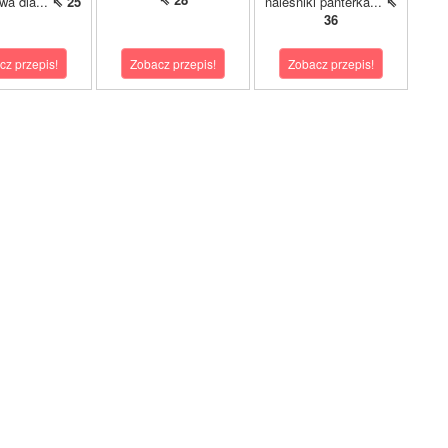
ywa dla...
⇖ 25
naleśniki panterka...
⇖
36
cz przepis!
Zobacz przepis!
Zobacz przepis!