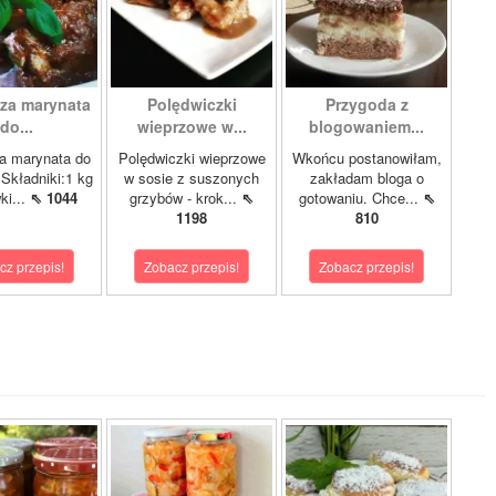
sza marynata
Polędwiczki
Przygoda z
do...
wieprzowe w...
blogowaniem...
a marynata do
Polędwiczki wieprzowe
Wkońcu postanowiłam,
Składniki:1 kg
w sosie z suszonych
zakładam bloga o
ki...
⇖ 1044
grzybów - krok...
⇖
gotowaniu. Chce...
⇖
1198
810
cz przepis!
Zobacz przepis!
Zobacz przepis!