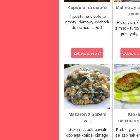
Kapusta na ciepło
Malinowy s
zimno
Kapusta na ciepło to
prosty, domowy dodatek
Przepyszny 
do obiadu,...
⇖ 2
zimno - turbo
puszysty,.
Zobacz przepis!
Zobacz pr
Makaron z bobem
Kroki
w...
ziemniacza
Sezon na bób powoli
Krokiety zie
dobiega końca, dlatego
ze szpinakie