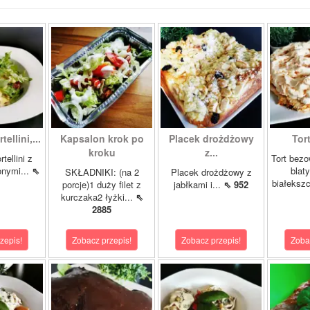
tellini,...
Kapsalon krok po
Placek drożdżowy
Tor
kroku
z...
tellini z
Tort bezo
onymi...
⇖
blat
SKŁADNIKI: (na 2
Placek drożdżowy z
białeksz
porcje)1 duży filet z
jabłkami i...
⇖ 952
kurczaka2 łyżki...
⇖
2885
zepis!
Zobacz przepis!
Zobacz przepis!
Zoba