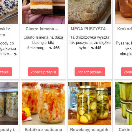
wki z
Ciasto Ismena –...
MEGA PUSZYSTA...
Krokody
m...
Ciasto Ismena na dużą
Ta drożdżówka wyszła
blachę z bitą
tak puszysta, że ciężko
agody co
Pyszne, l
śmietaną,...
⇖ 466
było...
⇖ 445
ega końca
lekk
szcze...
⇖
chrupią
zepis!
Zobacz przepis!
Zobacz przepis!
Zoba
pusty i...
Sałatka z patisona
Rewelacyjne ogórki
Cukini