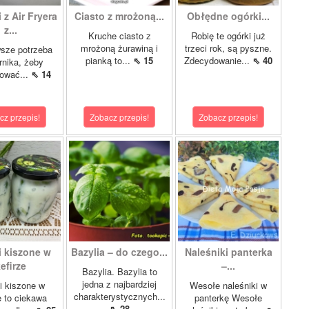
 z Air Fryera
Ciasto z mrożoną...
Obłędne ogórki...
z...
Kruche ciasto z
Robię te ogórki już
mrożoną żurawiną i
trzeci rok, są pyszne.
sze potrzeba
pianką to...
⇖ 15
Zdecydowanie...
⇖ 40
rnika, żeby
tować...
⇖ 14
cz przepis!
Zobacz przepis!
Zobacz przepis!
i kiszone w
Bazylia – do czego...
Naleśniki panterka
efirze
–...
Bazylia. Bazylia to
jedna z najbardziej
i kiszone w
Wesołe naleśniki w
charakterystycznych...
e to ciekawa
panterkę Wesołe
⇖ 28