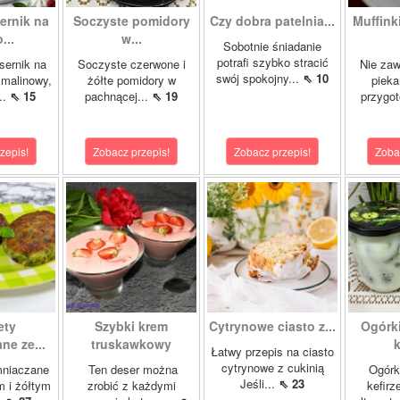
ernik na
Soczyste pomidory
Czy dobra patelnia...
Muffinki
...
w...
Sobotnie śniadanie
potrafi szybko stracić
sernik na
Soczyste czerwone i
Nie zaw
swój spokojny...
⇖ 10
 malinowy,
żółte pomidory w
pieka
..
⇖ 15
pachnącej...
⇖ 19
przygo
zepis!
Zobacz przepis!
Zobacz przepis!
Zoba
ety
Szybki krem
Cytrynowe ciasto z...
Ogórk
ne ze...
truskawkowy
k
Łatwy przepis na ciasto
cytrynowe z cukinią
mniaczane
Ten deser można
Ogórk
Jeśli...
⇖ 23
m i żółtym
zrobić z każdymi
kefirz