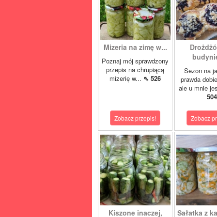
Mizeria na zimę w...
Drożdżó
budynie
Poznaj mój sprawdzony
przepis na chrupiącą
Sezon na j
mizerię w...
⇖ 526
prawda dobi
ale u mnie je
504
Zobacz przepis!
Zobacz pr
Kiszone inaczej,
Sałatka z ka