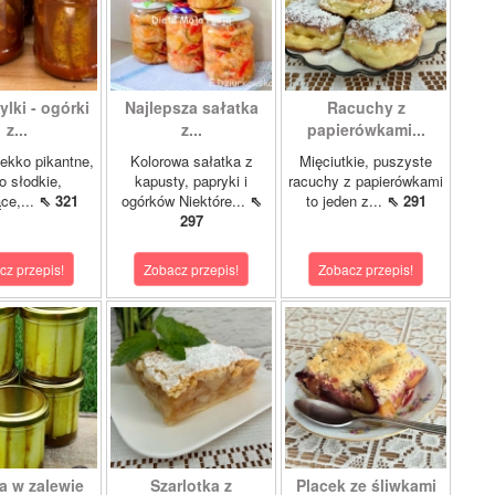
lki - ogórki
Najlepsza sałatka
Racuchy z
z...
z...
papierówkami...
ekko pikantne,
Kolorowa sałatka z
Mięciutkie, puszyste
o słodkie,
kapusty, papryki i
racuchy z papierówkami
ce,...
⇖ 321
ogórków Niektóre...
⇖
to jeden z...
⇖ 291
297
cz przepis!
Zobacz przepis!
Zobacz przepis!
a w zalewie
Szarlotka z
Placek ze śliwkami