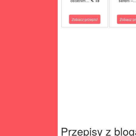
ostatnim...
⇖ 15
serem –..
Zobacz przepis!
Zobacz pr
Przepisy z blog