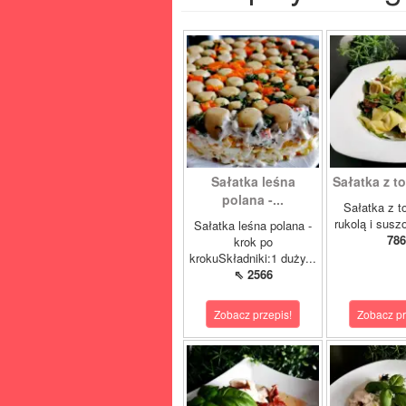
Sałatka leśna
Sałatka z tor
polana -...
Sałatka z tor
rukolą i susz
Sałatka leśna polana -
786
krok po
krokuSkładniki:1 duży...
⇖ 2566
Zobacz przepis!
Zobacz pr