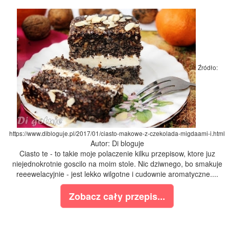
Źródło:
https://www.dibloguje.pl/2017/01/ciasto-makowe-z-czekolada-migdaami-i.html
Autor: Di bloguje
Ciasto te - to takie moje polaczenie kilku przepisow, ktore juz
niejednokrotnie goscilo na moim stole. Nic dziwnego, bo smakuje
reeewelacyjnie - jest lekko wilgotne i cudownie aromatyczne....
Zobacz cały przepis...