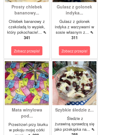
Prosty chlebek
Gulasz z golonek
bananowy...
indyka...
Chlebek bananowy z
Gulasz z golonek
czekoladą to wypiek,
indyka z warzywami w
który pokochacie!...
⇖
sosie własnym z...
⇖
341
311
Zobacz przepis!
Zobacz przepis!
Mata winylowa
Szybkie śledzie z...
pod...
Śledzie z
żurawiną sprawdzą się
Przestrzeń przy biurku
jako przekąska na...
⇖
w pokoju mojej córki
255