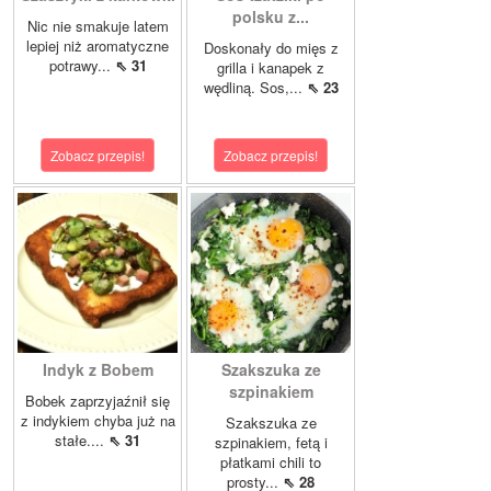
polsku z...
Nic nie smakuje latem
lepiej niż aromatyczne
Doskonały do mięs z
potrawy...
⇖ 31
grilla i kanapek z
wędliną. Sos,...
⇖ 23
Zobacz przepis!
Zobacz przepis!
Indyk z Bobem
Szakszuka ze
szpinakiem
Bobek zaprzyjaźnił się
z indykiem chyba już na
Szakszuka ze
stałe....
⇖ 31
szpinakiem, fetą i
płatkami chili to
prosty...
⇖ 28