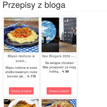
Przepisy z bloga
Mięso mielone w
See Blogers 2026 –...
sosie...
Na wstępie chciałam
Was przeprosić za moją
Mięso mielone w sosie
krótką...
⇖ 68
słodko-kwaśnym może
brzmieć jak...
⇖ 115
Zobacz przepis!
Zobacz przepis!