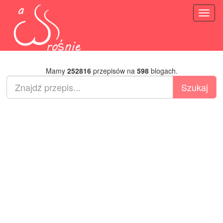
Toggl
naviga
Mamy
252816
przepisów na
598
blogach.