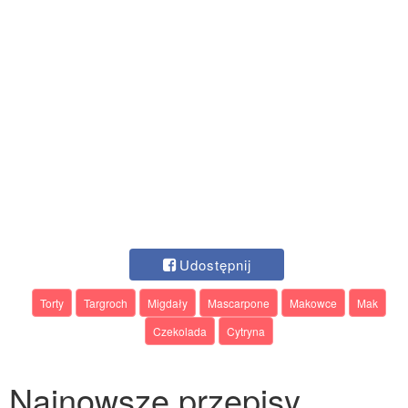
Udostępnij
Torty
Targroch
Migdały
Mascarpone
Makowce
Mak
Czekolada
Cytryna
Najnowsze przepisy