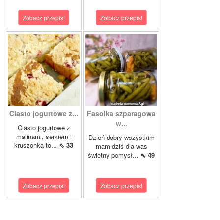
Zobacz przepis!
Zobacz przepis!
Ciasto jogurtowe z...
Fasolka szparagowa
w...
Ciasto jogurtowe z
malinami, serkiem i
Dzień dobry wszystkim
kruszonką to...
⇖ 33
mam dziś dla was
świetny pomysł...
⇖ 49
Zobacz przepis!
Zobacz przepis!