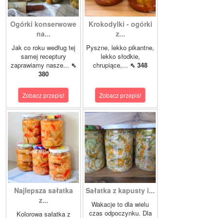
Ogórki konserwowe
Krokodylki - ogórki
na...
z...
Jak co roku według tej
Pyszne, lekko pikantne,
samej receptury
lekko słodkie,
zaprawiamy nasze...
⇖
chrupiące,...
⇖ 348
380
Zobacz przepis!
Zobacz przepis!
Najlepsza sałatka
Sałatka z kapusty i...
z...
Wakacje to dla wielu
czas odpoczynku. Dla
Kolorowa sałatka z