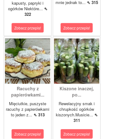
mnie jednak to...
⇖ 315
kapusty, papryki i
ogórków Niektóre...
⇖
322
Zobacz przepis!
Zobacz przepis!
Racuchy z
Kiszone inaczej,
papierówkami...
po...
Mięciutkie, puszyste
Rewelacyjny smak i
racuchy z papierówkami
chrupkość ogórków
to jeden z...
⇖ 313
kiszonych.Musicie...
⇖
311
Zobacz przepis!
Zobacz przepis!