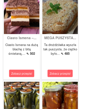
Ciasto Ismena –...
MEGA PUSZYSTA...
Ciasto Ismena na dużą
Ta drożdżówka wyszła
blachę z bitą
tak puszysta, że ciężko
śmietaną,...
⇖ 502
było...
⇖ 485
Zobacz przepis!
Zobacz przepis!