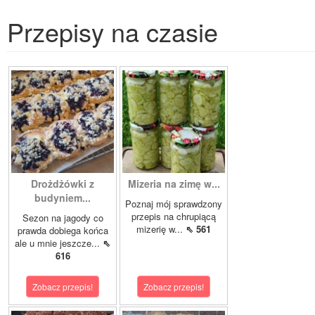
Przepisy na czasie
Drożdżówki z
Mizeria na zimę w...
budyniem...
Poznaj mój sprawdzony
przepis na chrupiącą
Sezon na jagody co
mizerię w...
⇖ 561
prawda dobiega końca
ale u mnie jeszcze...
⇖
616
Zobacz przepis!
Zobacz przepis!