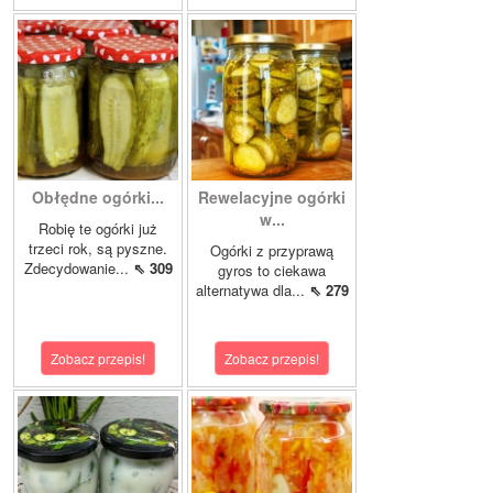
Obłędne ogórki...
Rewelacyjne ogórki
w...
Robię te ogórki już
trzeci rok, są pyszne.
Ogórki z przyprawą
Zdecydowanie...
⇖ 309
gyros to ciekawa
alternatywa dla...
⇖ 279
Zobacz przepis!
Zobacz przepis!