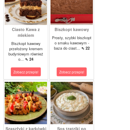
Ciasto Kawa z
Biszkopt kawowy
mlekiem
Prosty, szybki biszkopt
o smaku kawowym -
Biszkopt kawowy
baza do ciast...
⇖ 22
przełożony kremem
budyniowym również
o...
⇖ 24
Zobacz przepis!
Zobacz przepis!
Szaszłyki z karkówki
Sos tzatziki po