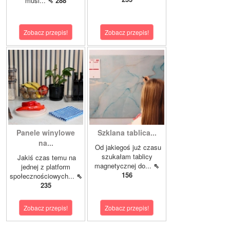
musi...
⇖ 288
Zobacz przepis!
Zobacz przepis!
Panele winylowe
Szklana tablica...
na...
Od jakiegoś już czasu
szukałam tablicy
Jakiś czas temu na
magnetycznej do...
⇖
jednej z platform
156
społecznościowych...
⇖
235
Zobacz przepis!
Zobacz przepis!