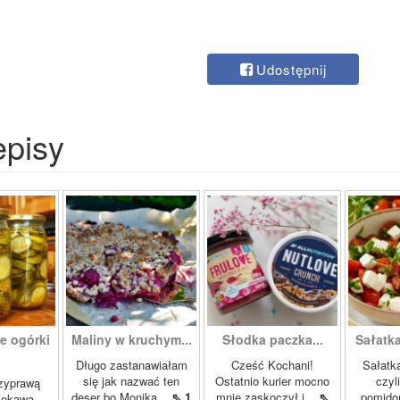
Udostępnij
episy
e ogórki
Maliny w kruchym...
Słodka paczka...
Sałatk
.
Długo zastanawiałam
Cześć Kochani!
Sałatka
się jak nazwać ten
Ostatnio kurier mocno
czyl
rzyprawą
deser bo Monika...
⇖ 1
mnie zaskoczył i...
⇖
pomido
ciekawa