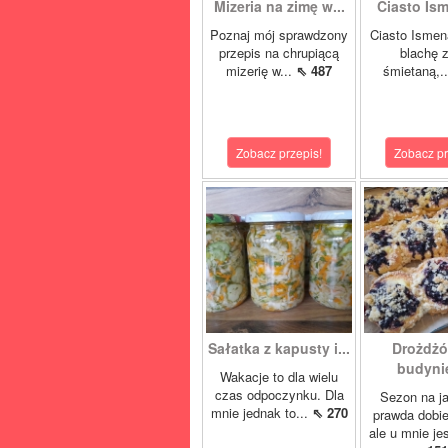
Mizeria na zimę w...
Ciasto Ism
Poznaj mój sprawdzony
Ciasto Ismen
przepis na chrupiącą
blachę z
mizerię w...
⇖ 487
śmietaną,.
Zobacz przepis!
Zobacz pr
Sałatka z kapusty i...
Drożdżó
budynie
Wakacje to dla wielu
czas odpoczynku. Dla
Sezon na j
mnie jednak to...
⇖ 270
prawda dobi
ale u mnie je