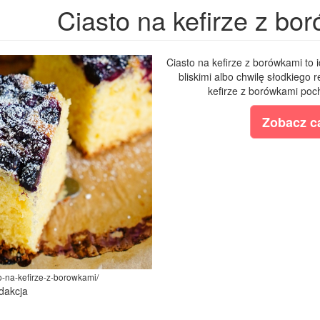
Ciasto na kefirze z bo
Ciasto na kefirze z borówkami to 
bliskimi albo chwilę słodkiego 
kefirze z borówkami poc
Zobacz ca
sto-na-kefirze-z-borowkami/
dakcja