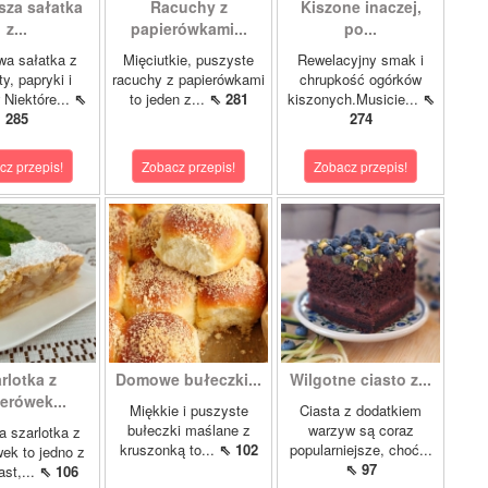
sza sałatka
Racuchy z
Kiszone inaczej,
z...
papierówkami...
po...
wa sałatka z
Mięciutkie, puszyste
Rewelacyjny smak i
y, papryki i
racuchy z papierówkami
chrupkość ogórków
 Niektóre...
⇖
to jeden z...
⇖ 281
kiszonych.Musicie...
⇖
285
274
cz przepis!
Zobacz przepis!
Zobacz przepis!
rlotka z
Domowe bułeczki...
Wilgotne ciasto z...
erówek...
Miękkie i puszyste
Ciasta z dodatkiem
bułeczki maślane z
warzyw są coraz
 szarlotka z
kruszonką to...
⇖ 102
popularniejsze, choć...
ek to jedno z
⇖ 97
ast,...
⇖ 106