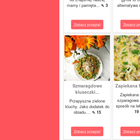
mamy i pamięta...
⇖ 3
alternatywa 
Zobacz przepis!
Zobacz pr
Szmaragdowe
Zapiekana f
kluseczki...
Zapiekana 
szparagowa 
Przepyszne zielone
sposób na lek
kluchy. Jako dodatek do
19
obiadu....
⇖ 15
Zobacz przepis!
Zobacz pr