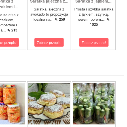
łatka z
Sałatka jajeczna z...
Sałatka z jajkiem,...
akiem i...
Sałatka jajeczna z
Prosta i szybka sałatka
awokado to propozycja
z jajkiem, szynką,
a sałatka z
idealna na...
⇖ 259
serem, porem,...
⇖
czakiem,
1025
mbertem i
żą...
⇖ 213
cz przepis!
Zobacz przepis!
Zobacz przepis!