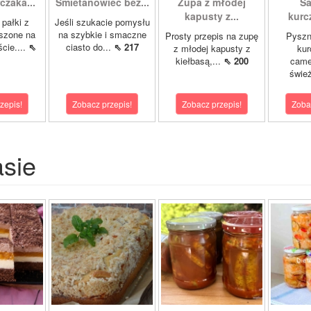
czaka...
Śmietanowiec bez...
Zupa z młodej
Sa
kapusty z...
kurcz
 pałki z
Jeśli szukacie pomysłu
szone na
na szybkie i smaczne
Prosty przepis na zupę
Pyszn
cie....
⇖
ciasto do...
⇖ 217
z młodej kapusty z
kur
kiełbasą,...
⇖ 200
came
świe
zepis!
Zobacz przepis!
Zobacz przepis!
Zoba
asie