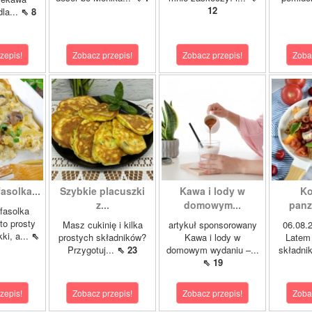
12
dla...
⇖ 8
zepis!
Zobacz przepis!
Zobacz przepis!
Zoba
asolka...
Szybkie placuszki
Kawa i lody w
Ko
z...
domowym...
panza
fasolka
to prosty
Masz cukinię i kilka
artykuł sponsorowany
06.08
ki, a...
⇖
prostych składników?
Kawa i lody w
Latem 
Przygotuj...
⇖ 23
domowym wydaniu –...
składnik
⇖ 19
zepis!
Zobacz przepis!
Zobacz przepis!
Zoba