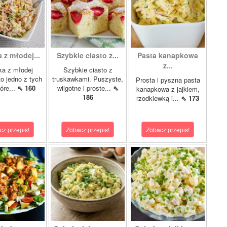
 z młodej...
Szybkie ciasto z...
Pasta kanapkowa
z...
ka z młodej
Szybkie ciasto z
to jedno z tych
truskawkami. Puszyste,
Prosta i pyszna pasta
óre...
⇖ 160
wilgotne i proste...
⇖
kanapkowa z jajkiem,
186
rzodkiewką i...
⇖ 173
cz przepis!
Zobacz przepis!
Zobacz przepis!