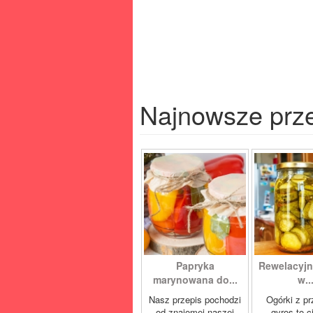
Najnowsze prz
Papryka
Rewelacyjn
marynowana do...
w..
Nasz przepis pochodzi
Ogórki z p
od znajomej naszej
gyros to 