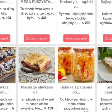
ena –...
MEGA PUSZYSTA...
Krokodylki - ogórki
Najlep
z...
a na dużą
Ta drożdżówka wyszła
 bitą
tak puszysta, że ciężko
Pyszne, lekko pikantne,
Koloro
..
⇖ 428
było...
⇖ 336
lekko słodkie,
kapust
chrupiące,...
⇖ 290
ogórków
zepis!
Zobacz przepis!
Zobacz przepis!
Zoba
wki z
Placek ze śliwkami
Sałatka z patisona
Sza
m...
na...
do...
papi
agody co
Ten placek ze śliwkami
Od kiedy pamiętam, w
Domowa
ega końca
to nasze ciasto
moim domu
papierów
szcze...
⇖
awaryjne. Nie...
⇖ 109
przygotowywano
tych ci