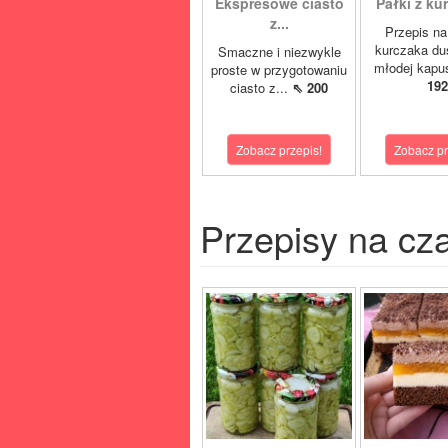
Ekspresowe ciasto
Pałki z kur
z...
Przepis na
kurczaka du
Smaczne i niezwykle
młodej kapuś
proste w przygotowaniu
192
ciasto z...
⇖ 200
Zobacz przepis!
Zobacz pr
Przepisy na cz