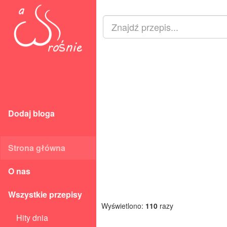
Dodaj bloga
Strona główna
O nas
Wszystkie przepisy
Wyświetlono:
110
razy
Hity dnia