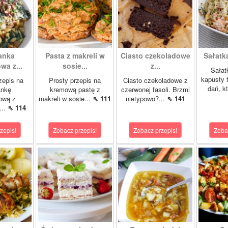
anka
Pasta z makreli w
Ciasto czekoladowe
Sałatka
a z...
sosie...
z...
Sałat
kapusty 
zepis na
Prosty przepis na
Ciasto czekoladowe z
dań, kt
ankę
kremową pastę z
czerwonej fasoli. Brzmi
ową z
makreli w sosie...
⇖ 111
nietypowo?...
⇖ 141
...
⇖ 114
zepis!
Zobacz przepis!
Zobacz przepis!
Zoba