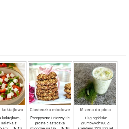
a koktajlowa
Ciasteczka miodowe
Mizeria do picia
 koktajlowa,
Przepyszne i niezwykle
1 kg ogórków
i sałatka z
proste ciasteczka
gruntowych180 g
rkami...
⇖ 13
miodowe są tak...
⇖ 18
śmietany 12%300 ml