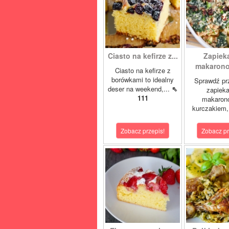
Ciasto na kefirze z...
Zapiek
makaronow
Ciasto na kefirze z
borówkami to idealny
Sprawdź pr
deser na weekend,...
⇖
zapiek
111
makaron
kurczakiem,
Zobacz przepis!
Zobacz pr