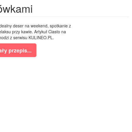
rówkami
idealny deser na weekend, spotkanie z
relaksu przy kawie. Artykuł Ciasto na
hodzi z serwisu KULINEO.PL.
ły przepis...