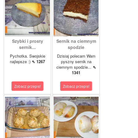
Szybki i prosty
Sernik na ciemnym
sernik...
spodzie
Pychotka. Swojskie
Dzisiaj polecam Wam
najlepsze :)
⇖ 1267
pyszny sernik na
ciemnym spodzie...
⇖
1341
Zobacz przepis!
Zobacz przepis!