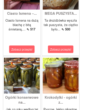
Ciasto Ismena –...
MEGA PUSZYSTA...
Ciasto Ismena na dużą
Ta drożdżówka wyszła
blachę z bitą
tak puszysta, że ciężko
śmietaną,...
⇖ 517
było...
⇖ 500
Zobacz przepis!
Zobacz przepis!
Ogórki konserwowe
Krokodylki - ogórki
na...
z...
Jak co roku według tej
Pyszne, lekko pikantne,