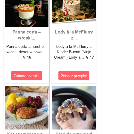
Panna cotta –
Lody à la McFlurry
włoski...
z...
Panna cotta amaretto –
Lody à la McFlurry z
włoski deser w nowej...
Kinder Bueno (Ninja
⇖ 16
Creami) Lody à...
⇖ 17
Zobacz przepis!
Zobacz przepis!