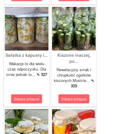
Sałatka z kapusty i...
Kiszone inaczej,
po...
Wakacje to dla wielu
czas odpoczynku. Dla
Rewelacyjny smak i
mnie jednak to...
⇖ 327
chrupkość ogórków
kiszonych.Musicie...
⇖
325
Zobacz przepis!
Zobacz przepis!