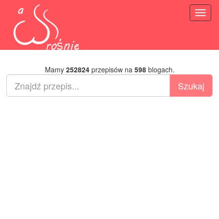
Toggl
naviga
Mamy
252824
przepisów na
598
blogach.