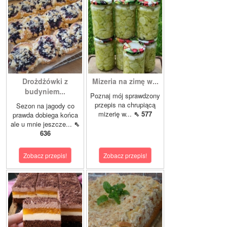
Drożdżówki z
Mizeria na zimę w...
budyniem...
Poznaj mój sprawdzony
przepis na chrupiącą
Sezon na jagody co
mizerię w...
⇖ 577
prawda dobiega końca
ale u mnie jeszcze...
⇖
636
Zobacz przepis!
Zobacz przepis!