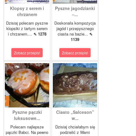
Klopsy z serem i
Pyszne jagodzianki
chrzanem
–...
Dzisiaj polecam pyszne
Doskonała kompozycja
klopsiki z tartym serem
jagód i przepysznego
i chrzanem....
⇖ 1278
ciasta na bazie...
⇖
1139
Zobacz przepis!
Zobacz przepis!
Pyszne pączki
Ciasto „Salceson”
luksusowe...
w...
Polecam najlepsze
Dzisiaj chciałabym się
pączki Babci. Na pewno
podzielić z Wami