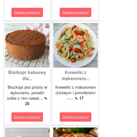
Zobacz przepis!
Zobacz przepis!
Biszkopt kakaowy
Krewetki z
dla...
makaronem...
Biszkopt jest prosty w
Krewetki z makaronem
wykonaniu, poradzi
ryżowym i pomidorami
sobie z nim nawet...
⇖
–...
⇖ 17
25
Zobacz przepis!
Zobacz przepis!