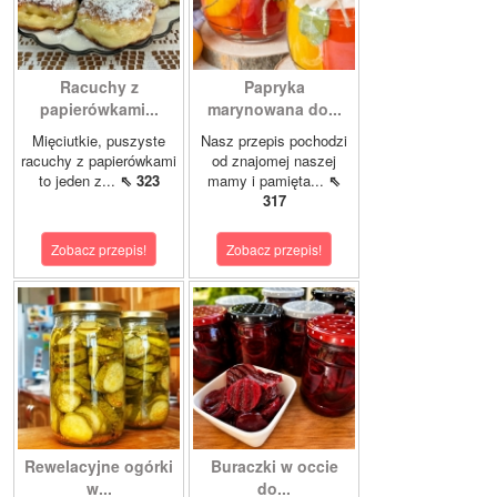
Racuchy z
Papryka
papierówkami...
marynowana do...
Mięciutkie, puszyste
Nasz przepis pochodzi
racuchy z papierówkami
od znajomej naszej
to jeden z...
⇖ 323
mamy i pamięta...
⇖
317
Zobacz przepis!
Zobacz przepis!
Rewelacyjne ogórki
Buraczki w occie
w...
do...