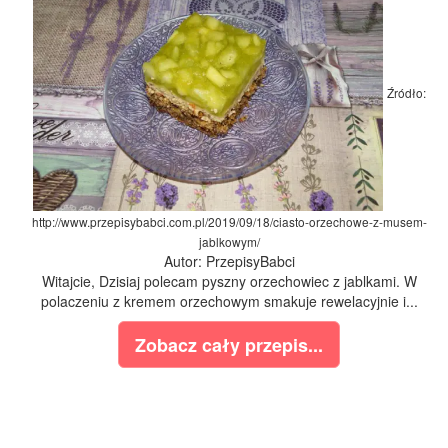
Źródło:
http://www.przepisybabci.com.pl/2019/09/18/ciasto-orzechowe-z-musem-
jablkowym/
Autor: PrzepisyBabci
Witajcie, Dzisiaj polecam pyszny orzechowiec z jablkami. W
polaczeniu z kremem orzechowym smakuje rewelacyjnie i...
Zobacz cały przepis...