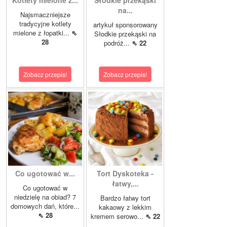
Kotlety mielone z...
Słodkie przekąski
na...
Najsmaczniejsze
tradycyjne kotlety
artykuł sponsorowany
mielone z łopatki...
⇖
Słodkie przekąski na
28
podróż...
⇖ 22
Zobacz przepis!
Zobacz przepis!
Co ugotować w...
Tort Dyskoteka -
łatwy,...
Co ugotować w
niedzielę na obiad? 7
Bardzo łatwy tort
domowych dań, które...
kakaowy z lekkim
⇖ 28
kremem serowo...
⇖ 22