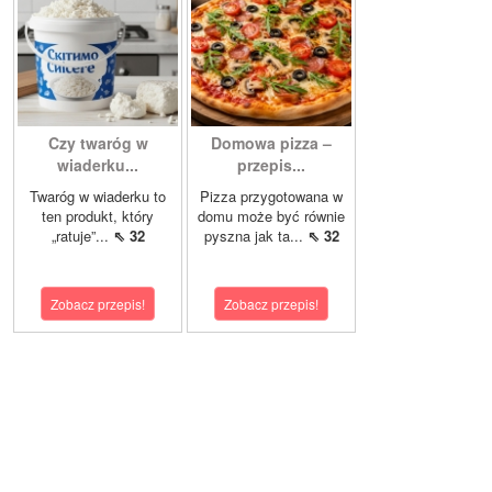
Czy twaróg w
Domowa pizza –
wiaderku...
przepis...
Twaróg w wiaderku to
Pizza przygotowana w
ten produkt, który
domu może być równie
„ratuje”...
⇖ 32
pyszna jak ta...
⇖ 32
Zobacz przepis!
Zobacz przepis!