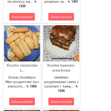
nie skończy się...
⇖
przepisem na...
⇖ 1491
1329
Zobacz przepis!
Zobacz przepis!
Kruche ciasteczka
Kostka kawowo-
z...
orzechowa
Dzisiaj chciałabym
Uwielbiam
Wam przypomnieć (tym
przygotowywać ciasta z
starszym)...
⇖ 1560
orzechami i kawą,...
⇖
1508
Zobacz przepis!
Zobacz przepis!