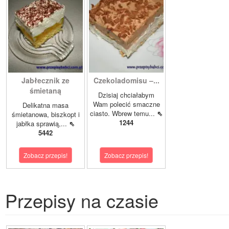
Jabłecznik ze
Czekoladomisu –...
śmietaną
Dzisiaj chciałabym
Wam polecić smaczne
Delikatna masa
ciasto. Wbrew temu...
⇖
śmietanowa, biszkopt i
1244
jabłka sprawią,...
⇖
5442
Zobacz przepis!
Zobacz przepis!
Przepisy na czasie