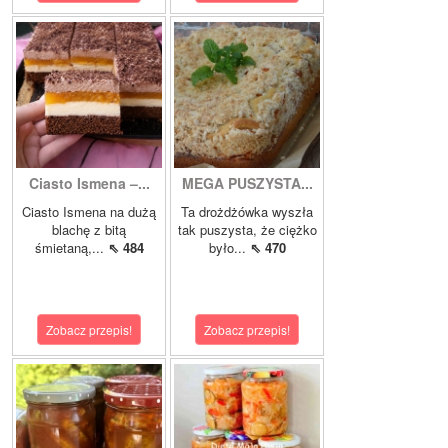
Ciasto Ismena –...
MEGA PUSZYSTA...
Ciasto Ismena na dużą
Ta drożdżówka wyszła
blachę z bitą
tak puszysta, że ciężko
śmietaną,...
⇖ 484
było...
⇖ 470
Zobacz przepis!
Zobacz przepis!