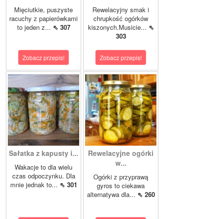
Mięciutkie, puszyste
Rewelacyjny smak i
racuchy z papierówkami
chrupkość ogórków
to jeden z...
⇖ 307
kiszonych.Musicie...
⇖
303
Zobacz przepis!
Zobacz przepis!
Sałatka z kapusty i...
Rewelacyjne ogórki
w...
Wakacje to dla wielu
czas odpoczynku. Dla
Ogórki z przyprawą
mnie jednak to...
⇖ 301
gyros to ciekawa
alternatywa dla...
⇖ 260