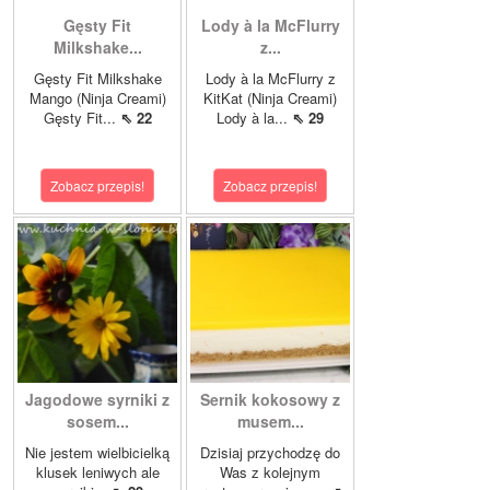
Gęsty Fit
Lody à la McFlurry
Milkshake...
z...
Gęsty Fit Milkshake
Lody à la McFlurry z
Mango (Ninja Creami)
KitKat (Ninja Creami)
Gęsty Fit...
⇖ 22
Lody à la...
⇖ 29
Zobacz przepis!
Zobacz przepis!
Jagodowe syrniki z
Sernik kokosowy z
sosem...
musem...
Nie jestem wielbicielką
Dzisiaj przychodzę do
klusek leniwych ale
Was z kolejnym