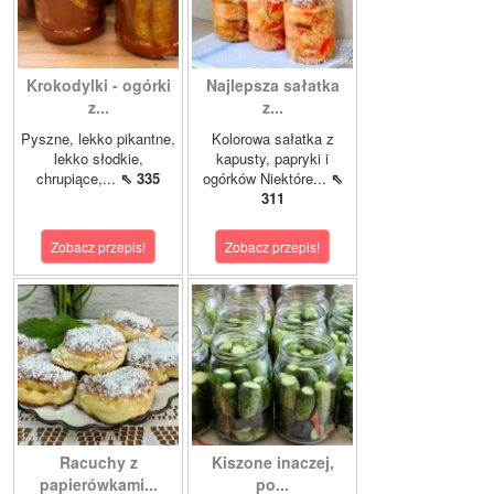
Krokodylki - ogórki
Najlepsza sałatka
z...
z...
Pyszne, lekko pikantne,
Kolorowa sałatka z
lekko słodkie,
kapusty, papryki i
chrupiące,...
⇖ 335
ogórków Niektóre...
⇖
311
Zobacz przepis!
Zobacz przepis!
Racuchy z
Kiszone inaczej,
papierówkami...
po...