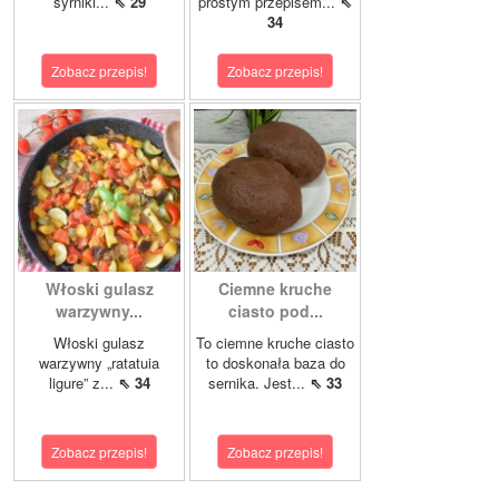
syrniki...
⇖ 29
prostym przepisem...
⇖
34
Zobacz przepis!
Zobacz przepis!
Włoski gulasz
Ciemne kruche
warzywny...
ciasto pod...
Włoski gulasz
To ciemne kruche ciasto
warzywny „ratatuia
to doskonała baza do
ligure” z...
⇖ 34
sernika. Jest...
⇖ 33
Zobacz przepis!
Zobacz przepis!