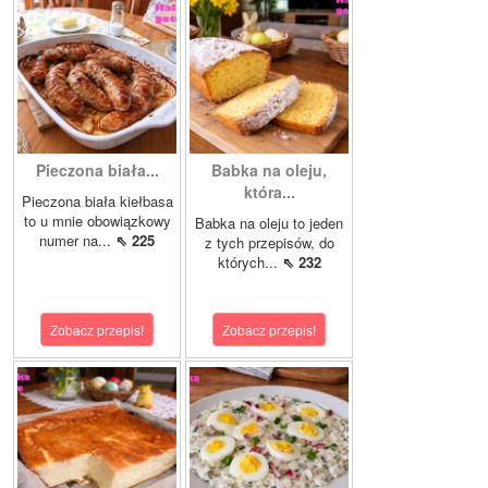
Pieczona biała...
Babka na oleju,
która...
Pieczona biała kiełbasa
to u mnie obowiązkowy
Babka na oleju to jeden
numer na...
⇖ 225
z tych przepisów, do
których...
⇖ 232
Zobacz przepis!
Zobacz przepis!