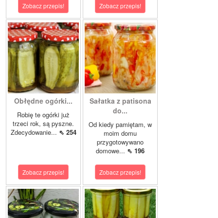
Zobacz przepis!
Zobacz przepis!
Obłędne ogórki...
Sałatka z patisona
do...
Robię te ogórki już
trzeci rok, są pyszne.
Od kiedy pamiętam, w
Zdecydowanie...
⇖ 254
moim domu
przygotowywano
domowe...
⇖ 196
Zobacz przepis!
Zobacz przepis!