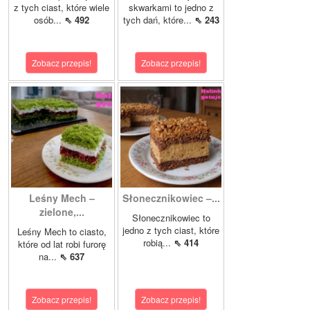
z tych ciast, które wiele
skwarkami to jedno z
osób...
⇖ 492
tych dań, które...
⇖ 243
Zobacz przepis!
Zobacz przepis!
Leśny Mech –
Słonecznikowiec –...
zielone,...
Słonecznikowiec to
jedno z tych ciast, które
Leśny Mech to ciasto,
robią...
⇖ 414
które od lat robi furorę
na...
⇖ 637
Zobacz przepis!
Zobacz przepis!