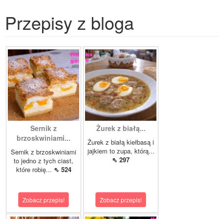
Przepisy z bloga
Sernik z
Żurek z białą...
brzoskwiniami...
Żurek z białą kiełbasą i
jajkiem to zupa, którą...
Sernik z brzoskwiniami
⇖ 297
to jedno z tych ciast,
które robię...
⇖ 524
Zobacz przepis!
Zobacz przepis!