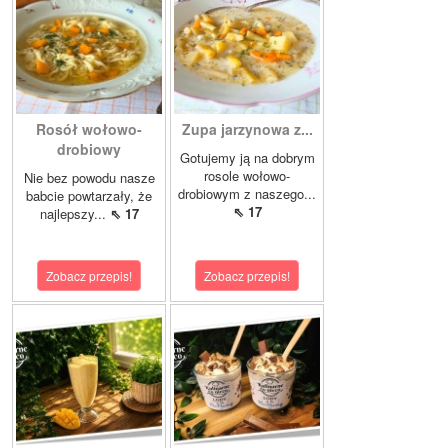
Rosół wołowo-
Zupa jarzynowa z...
drobiowy
Gotujemy ją na dobrym
rosole wołowo-
Nie bez powodu nasze
drobiowym z naszego...
babcie powtarzały, że
⇖ 17
najlepszy...
⇖ 17
Zobacz przepis!
Zobacz przepis!