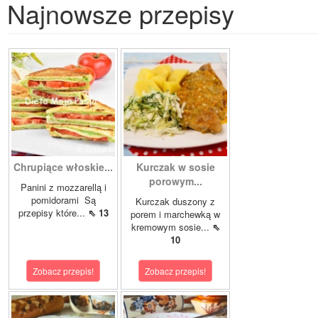
Najnowsze przepisy
Chrupiące włoskie...
Kurczak w sosie
porowym...
Panini z mozzarellą i
pomidorami Są
Kurczak duszony z
przepisy które...
⇖ 13
porem i marchewką w
kremowym sosie...
⇖
10
Zobacz przepis!
Zobacz przepis!