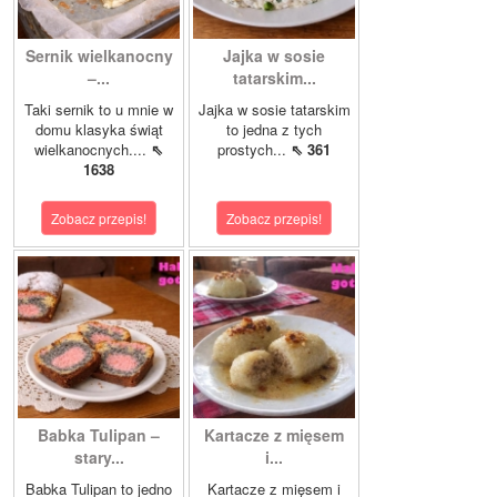
Sernik wielkanocny
Jajka w sosie
–...
tatarskim...
Taki sernik to u mnie w
Jajka w sosie tatarskim
domu klasyka świąt
to jedna z tych
wielkanocnych....
⇖
prostych...
⇖ 361
1638
Zobacz przepis!
Zobacz przepis!
Babka Tulipan –
Kartacze z mięsem
stary...
i...
Babka Tulipan to jedno
Kartacze z mięsem i