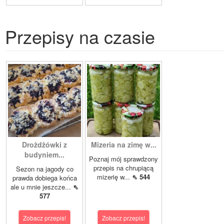
Przepisy na czasie
Drożdżówki z
Mizeria na zimę w...
budyniem...
Poznaj mój sprawdzony
przepis na chrupiącą
Sezon na jagody co
mizerię w...
⇖ 544
prawda dobiega końca
ale u mnie jeszcze...
⇖
577
Zobacz przepis!
Zobacz przepis!