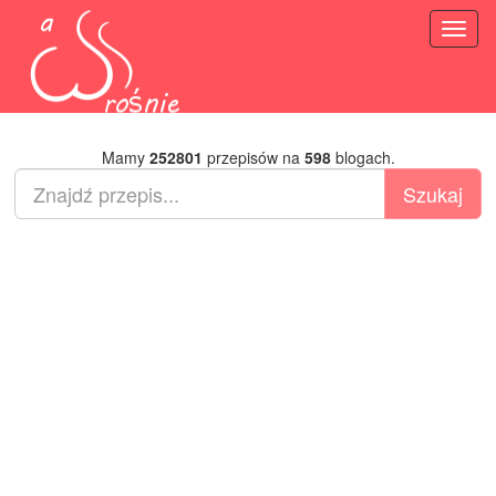
Toggl
naviga
Mamy
252801
przepisów na
598
blogach.