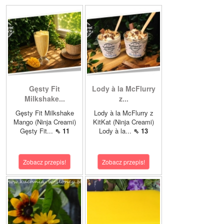
Gęsty Fit
Lody à la McFlurry
Milkshake...
z...
Gęsty Fit Milkshake
Lody à la McFlurry z
Mango (Ninja Creami)
KitKat (Ninja Creami)
Gęsty Fit...
⇖ 11
Lody à la...
⇖ 13
Zobacz przepis!
Zobacz przepis!