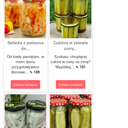
Sałatka z patisona
Cukinia w zalewie
do...
curry...
Od kiedy pamiętam, w
Szukasz chrupiącej
moim domu
cukinii w curry na zimę?
przygotowywano
Wypróbuj...
⇖ 181
domowe...
⇖ 189
Zobacz przepis!
Zobacz przepis!