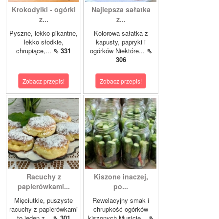
Krokodylki - ogórki
Najlepsza sałatka
z...
z...
Pyszne, lekko pikantne,
Kolorowa sałatka z
lekko słodkie,
kapusty, papryki i
chrupiące,...
⇖ 331
ogórków Niektóre...
⇖
306
Zobacz przepis!
Zobacz przepis!
Racuchy z
Kiszone inaczej,
papierówkami...
po...
Mięciutkie, puszyste
Rewelacyjny smak i
racuchy z papierówkami
chrupkość ogórków
to jeden z...
⇖ 301
kiszonych.Musicie...
⇖