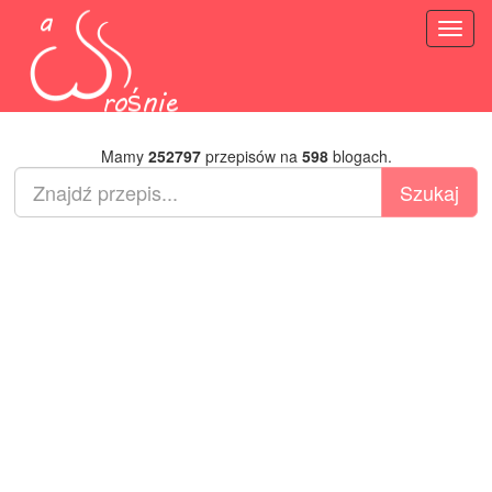
Toggl
naviga
Mamy
252797
przepisów na
598
blogach.