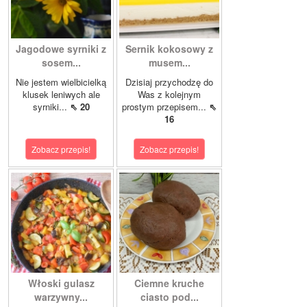
Jagodowe syrniki z
Sernik kokosowy z
sosem...
musem...
Nie jestem wielbicielką
Dzisiaj przychodzę do
klusek leniwych ale
Was z kolejnym
syrniki...
⇖ 20
prostym przepisem...
⇖
16
Zobacz przepis!
Zobacz przepis!
Włoski gulasz
Ciemne kruche
warzywny...
ciasto pod...