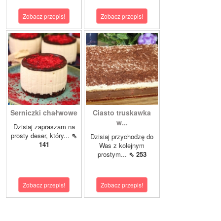
Zobacz przepis!
Zobacz przepis!
Serniczki chałwowe
Ciasto truskawka
w...
Dzisiaj zapraszam na
prosty deser, który...
⇖
Dzisiaj przychodzę do
141
Was z kolejnym
prostym...
⇖ 253
Zobacz przepis!
Zobacz przepis!