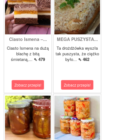
Ciasto Ismena –...
MEGA PUSZYSTA...
Ciasto Ismena na dużą
Ta drożdżówka wyszła
blachę z bitą
tak puszysta, że ciężko
śmietaną,...
⇖ 479
było...
⇖ 462
Zobacz przepis!
Zobacz przepis!