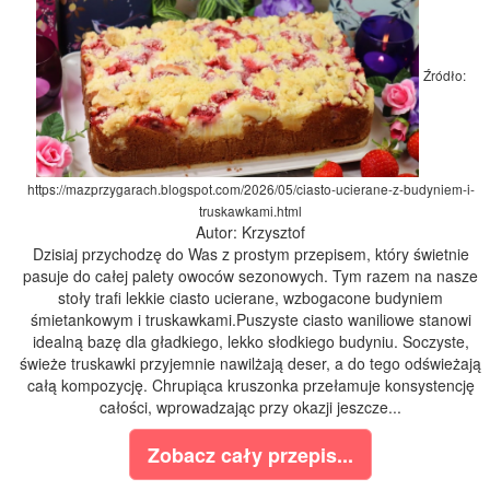
Źródło:
https://mazprzygarach.blogspot.com/2026/05/ciasto-ucierane-z-budyniem-i-
truskawkami.html
Autor: Krzysztof
Dzisiaj przychodzę do Was z prostym przepisem, który świetnie
pasuje do całej palety owoców sezonowych. Tym razem na nasze
stoły trafi lekkie ciasto ucierane, wzbogacone budyniem
śmietankowym i truskawkami.Puszyste ciasto waniliowe stanowi
idealną bazę dla gładkiego, lekko słodkiego budyniu. Soczyste,
świeże truskawki przyjemnie nawilżają deser, a do tego odświeżają
całą kompozycję. Chrupiąca kruszonka przełamuje konsystencję
całości, wprowadzając przy okazji jeszcze...
Zobacz cały przepis...