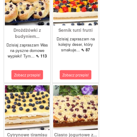
Drożdżówki z
Sernik tutti frutti
budyniem...
Dzisiaj zapraszam na
kolejny deser, który
Dzisiaj zapraszam Was
smakuje...
⇖ 87
na pyszne domowe
wypieki! Tym...
⇖ 113
Zobacz przepis!
Zobacz przepis!
Cytrynowe tiramisu
Ciasto jogurtowe z...