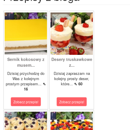
Sernik kokosowy z
Desery truskawkowe
musem...
z...
Dzisiaj przychodzę do
Dzisiaj zapraszam na
Was z kolejnym
kolejny prosty deser,
prostym przepisem...
⇖
które...
⇖ 60
16
Zobacz przepis!
Zobacz przepis!