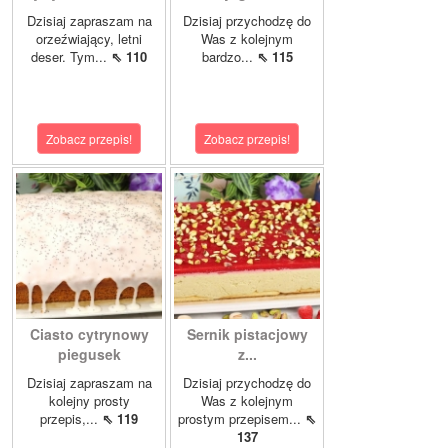
Dzisiaj zapraszam na
Dzisiaj przychodzę do
orzeźwiający, letni
Was z kolejnym
deser. Tym...
⇖ 110
bardzo...
⇖ 115
Zobacz przepis!
Zobacz przepis!
Ciasto cytrynowy
Sernik pistacjowy
piegusek
z...
Dzisiaj zapraszam na
Dzisiaj przychodzę do
kolejny prosty
Was z kolejnym
przepis,...
⇖ 119
prostym przepisem...
⇖
137