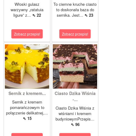
Włoski gulasz
To ciemne kruche ciasto
warzywny „ratatuia
to doskonała baza do
ligure” z...
⇖ 22
sernika. Jest...
⇖ 23
Zobacz przepis!
Zobacz przepis!
Sernik z kremem...
Ciasto Dzika Wiśnia
-...
Sernik z kremem
pomarańczowym to
Ciasto Dzika Wiśnia z
połączenie delikatnej,...
wiśniami i kremem
⇖ 15
budyniowymPrzepis...
⇖ 96