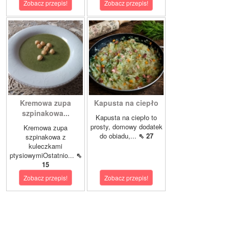
Zobacz przepis!
Zobacz przepis!
Kremowa zupa
Kapusta na ciepło
szpinakowa...
Kapusta na ciepło to
prosty, domowy dodatek
Kremowa zupa
do obiadu,...
⇖ 27
szpinakowa z
kuleczkami
ptysiowymiOstatnio...
⇖
15
Zobacz przepis!
Zobacz przepis!