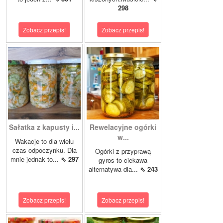
298
Zobacz przepis!
Zobacz przepis!
Sałatka z kapusty i...
Rewelacyjne ogórki
w...
Wakacje to dla wielu
czas odpoczynku. Dla
Ogórki z przyprawą
mnie jednak to...
⇖ 297
gyros to ciekawa
alternatywa dla...
⇖ 243
Zobacz przepis!
Zobacz przepis!