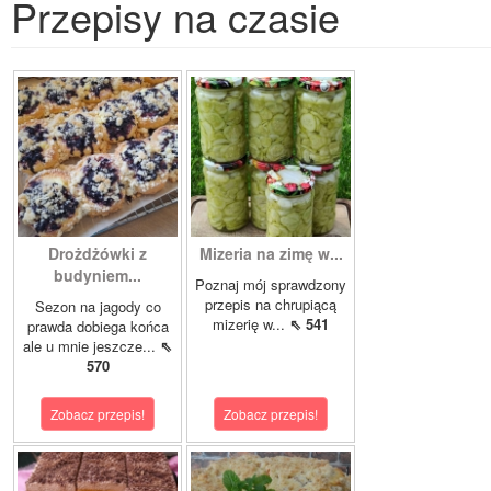
Przepisy na czasie
Drożdżówki z
Mizeria na zimę w...
budyniem...
Poznaj mój sprawdzony
przepis na chrupiącą
Sezon na jagody co
mizerię w...
⇖ 541
prawda dobiega końca
ale u mnie jeszcze...
⇖
570
Zobacz przepis!
Zobacz przepis!