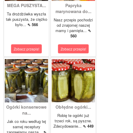
MEGA PUSZYSTA...
Papryka
marynowana do...
Ta drożdżówka wyszła
tak puszysta, że ciężko
Nasz przepis pochodzi
było...
⇖ 566
od znajomej naszej
mamy i pamięta...
⇖
560
Zobacz przepis!
Zobacz przepis!
Ogórki konserwowe
Obłędne ogórki...
na...
Robię te ogórki już
trzeci rok, są pyszne.
Jak co roku według tej
Zdecydowanie...
⇖ 449
samej receptury
zaprawiamy nasze...
⇖