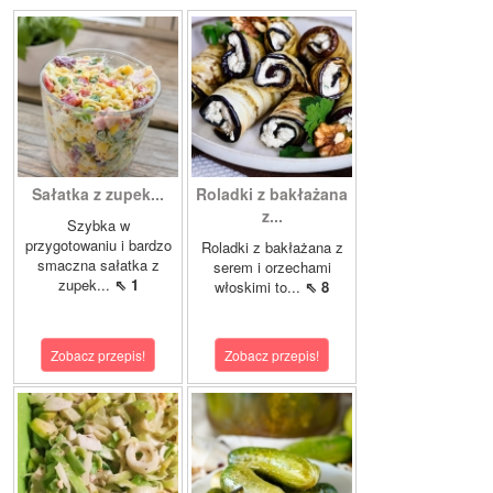
Sałatka z zupek...
Roladki z bakłażana
z...
Szybka w
przygotowaniu i bardzo
Roladki z bakłażana z
smaczna sałatka z
serem i orzechami
zupek...
⇖ 1
włoskimi to...
⇖ 8
Zobacz przepis!
Zobacz przepis!