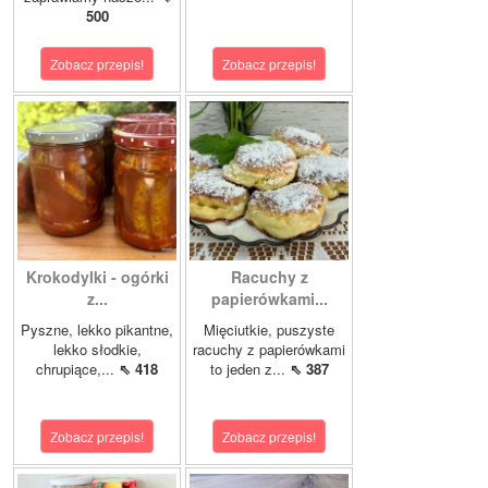
500
Zobacz przepis!
Zobacz przepis!
Krokodylki - ogórki
Racuchy z
z...
papierówkami...
Pyszne, lekko pikantne,
Mięciutkie, puszyste
lekko słodkie,
racuchy z papierówkami
chrupiące,...
⇖ 418
to jeden z...
⇖ 387
Zobacz przepis!
Zobacz przepis!