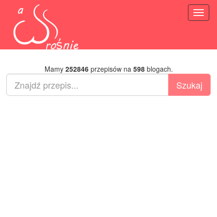
Toggl
naviga
Mamy
252846
przepisów na
598
blogach.