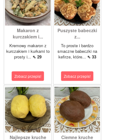
Makaron z
Puszyste babeczki
kurczakiem i...
z...
Kremowy makaron z
To proste i bardzo
kurczakiem i kurkami to
smaczne babeczki na
prosty i...
⇖ 29
kefirze, które...
⇖ 33
Zobacz przepis!
Zobacz przepis!
Najlepsze kruche
Ciemne kruche