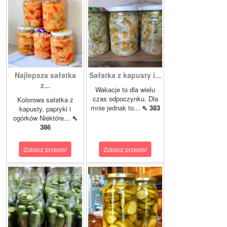
Najlepsza sałatka
Sałatka z kapusty i...
z...
Wakacje to dla wielu
czas odpoczynku. Dla
Kolorowa sałatka z
mnie jednak to...
⇖ 383
kapusty, papryki i
ogórków Niektóre...
⇖
386
Zobacz przepis!
Zobacz przepis!