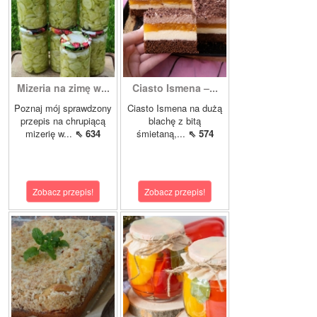
Mizeria na zimę w...
Ciasto Ismena –...
Poznaj mój sprawdzony
Ciasto Ismena na dużą
przepis na chrupiącą
blachę z bitą
mizerię w...
⇖ 634
śmietaną,...
⇖ 574
Zobacz przepis!
Zobacz przepis!