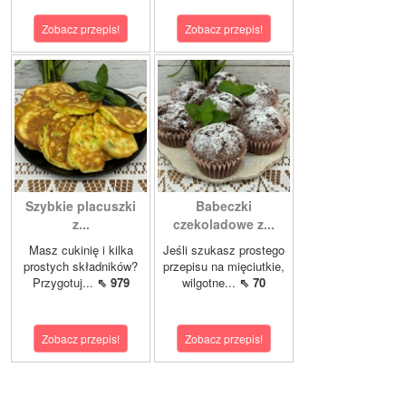
Zobacz przepis!
Zobacz przepis!
Szybkie placuszki
Babeczki
z...
czekoladowe z...
Masz cukinię i kilka
Jeśli szukasz prostego
prostych składników?
przepisu na mięciutkie,
Przygotuj...
⇖ 979
wilgotne...
⇖ 70
Zobacz przepis!
Zobacz przepis!