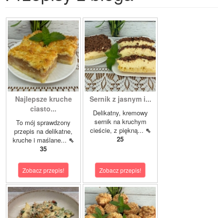
Najlepsze kruche
Sernik z jasnym i...
ciasto...
Delikatny, kremowy
sernik na kruchym
To mój sprawdzony
cieście, z piękną...
⇖
przepis na delikatne,
25
kruche i maślane...
⇖
35
Zobacz przepis!
Zobacz przepis!