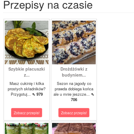
Przepisy na czasie
Szybkie placuszki
Drożdżówki z
z...
budyniem...
Masz cukinię i kilka
Sezon na jagody co
prostych składników?
prawda dobiega końca
Przygotuj...
⇖ 979
ale u mnie jeszcze...
⇖
706
Zobacz przepis!
Zobacz przepis!