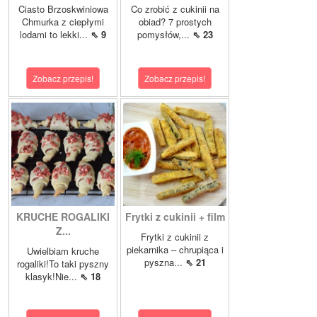
Ciasto Brzoskwiniowa
Co zrobić z cukinii na
Chmurka z ciepłymi
obiad? 7 prostych
lodami to lekki...
⇖ 9
pomysłów,...
⇖ 23
Zobacz przepis!
Zobacz przepis!
KRUCHE ROGALIKI
Frytki z cukinii + film
Z...
Frytki z cukinii z
piekarnika – chrupiąca i
Uwielbiam kruche
pyszna...
⇖ 21
rogaliki!To taki pyszny
klasyk!Nie...
⇖ 18