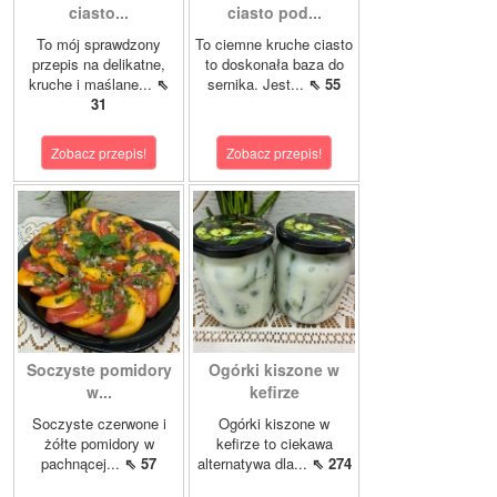
ciasto...
ciasto pod...
To mój sprawdzony
To ciemne kruche ciasto
przepis na delikatne,
to doskonała baza do
kruche i maślane...
⇖
sernika. Jest...
⇖ 55
31
Zobacz przepis!
Zobacz przepis!
Soczyste pomidory
Ogórki kiszone w
w...
kefirze
Soczyste czerwone i
Ogórki kiszone w
żółte pomidory w
kefirze to ciekawa
pachnącej...
⇖ 57
alternatywa dla...
⇖ 274