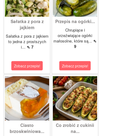
Sałatka z pora z
Przepis na ogórki...
jajkiem
Chrupiące i
orzeźwiające ogórki
Sałatka z pora z jajkiem
małosolne, które są...
⇖
to jedna z prostszych
9
i...
⇖ 7
Zobacz przepis!
Zobacz przepis!
Ciasto
Co zrobić z cukinii
brzoskwiniowa...
na...