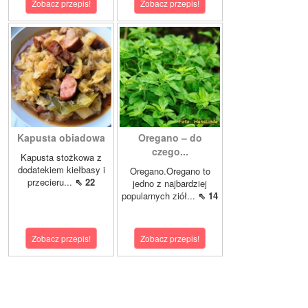
Zobacz przepis!
Zobacz przepis!
Kapusta obiadowa
Oregano – do
czego...
Kapusta stożkowa z
dodatekiem kiełbasy i
Oregano.Oregano to
przecieru...
⇖ 22
jedno z najbardziej
popularnych ziół...
⇖ 14
Zobacz przepis!
Zobacz przepis!