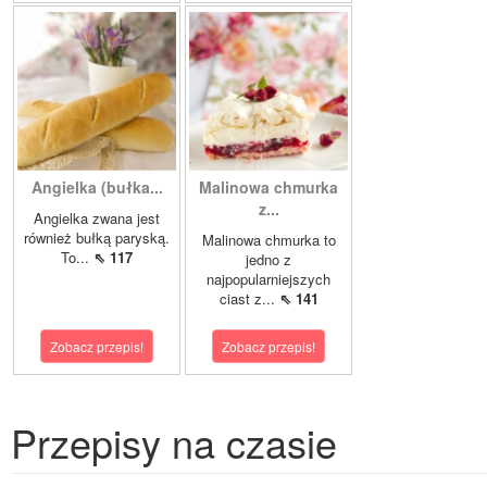
Angielka (bułka...
Malinowa chmurka
z...
Angielka zwana jest
również bułką paryską.
Malinowa chmurka to
To...
⇖ 117
jedno z
najpopularniejszych
ciast z...
⇖ 141
Zobacz przepis!
Zobacz przepis!
Przepisy na czasie