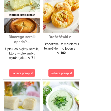
Dlaczego sernik
Drożdżówki z...
opada?...
Drożdżówki z morelami i
twarożkiem to jeden z...
Upiekłaś piękny sernik,
⇖ 102
który w piekarniku
wyrósł jak...
⇖ 71
Zobacz przepis!
Zobacz przepis!