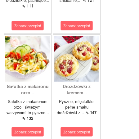
słodziutkie, pachnące...
śniadanie,...
⇖ 121
⇖ 111
Zobacz przepis!
Zobacz przepis!
Sałatka z makaronu
Drożdżówki z
orzo...
kremem...
Sałatka z makaronem
Pyszne, mięciutkie,
orzo i świeżymi
pełne smaku
warzywami to pyszne...
drożdżówki z...
⇖ 147
⇖ 132
Zobacz przepis!
Zobacz przepis!