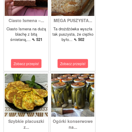
Ciasto Ismena –...
MEGA PUSZYSTA...
Ciasto Ismena na dużą
Ta drożdżówka wyszła
blachę z bitą
tak puszysta, że ciężko
śmietaną,...
⇖ 521
było...
⇖ 502
Zobacz przepis!
Zobacz przepis!
Szybkie placuszki
Ogórki konserwowe
z...
na...