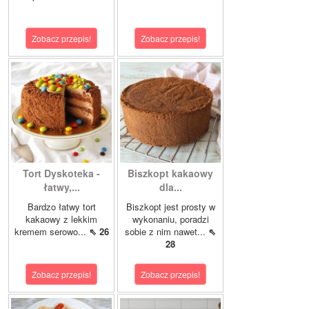
Zobacz przepis!
Zobacz przepis!
Tort Dyskoteka -
Biszkopt kakaowy
łatwy,...
dla...
Bardzo łatwy tort
Biszkopt jest prosty w
kakaowy z lekkim
wykonaniu, poradzi
kremem serowo...
⇖ 26
sobie z nim nawet...
⇖
28
Zobacz przepis!
Zobacz przepis!