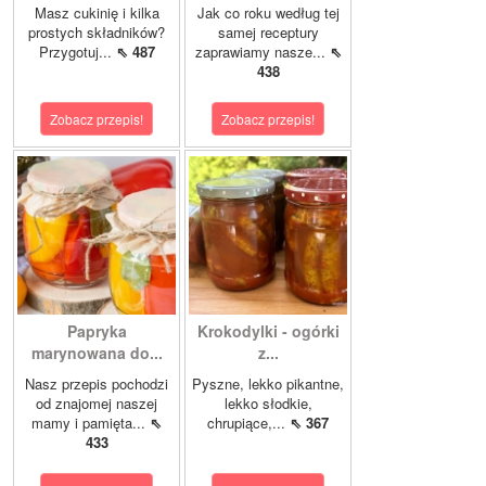
Masz cukinię i kilka
Jak co roku według tej
prostych składników?
samej receptury
Przygotuj...
⇖ 487
zaprawiamy nasze...
⇖
438
Zobacz przepis!
Zobacz przepis!
Papryka
Krokodylki - ogórki
marynowana do...
z...
Nasz przepis pochodzi
Pyszne, lekko pikantne,
od znajomej naszej
lekko słodkie,
mamy i pamięta...
⇖
chrupiące,...
⇖ 367
433