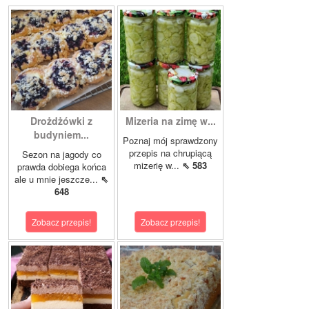
Drożdżówki z
Mizeria na zimę w...
budyniem...
Poznaj mój sprawdzony
przepis na chrupiącą
Sezon na jagody co
mizerię w...
⇖ 583
prawda dobiega końca
ale u mnie jeszcze...
⇖
648
Zobacz przepis!
Zobacz przepis!