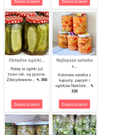
Zobacz przepis!
Zobacz przepis!
Obłędne ogórki...
Najlepsza sałatka
z...
Robię te ogórki już
trzeci rok, są pyszne.
Kolorowa sałatka z
Zdecydowanie...
⇖ 366
kapusty, papryki i
ogórków Niektóre...
⇖
336
Zobacz przepis!
Zobacz przepis!