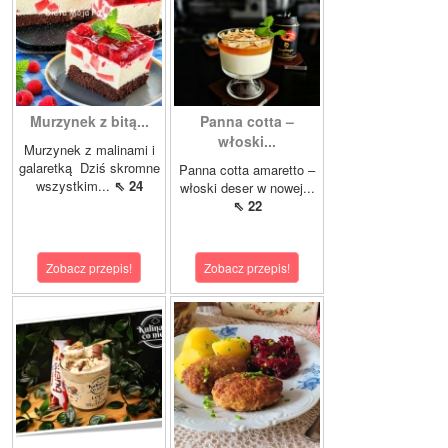
Murzynek z bitą...
Panna cotta –
włoski...
Murzynek z malinami i
galaretką Dziś skromne
Panna cotta amaretto –
wszystkim...
⇖ 24
włoski deser w nowej...
⇖ 22
Zobacz przepis!
Zobacz przepis!