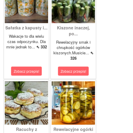
Sałatka z kapusty i...
Kiszone inaczej,
po...
Wakacje to dla wielu
czas odpoczynku. Dla
Rewelacyjny smak i
mnie jednak to...
⇖ 332
chrupkość ogórków
kiszonych.Musicie...
⇖
326
Zobacz przepis!
Zobacz przepis!
Racuchy z
Rewelacyjne ogórki