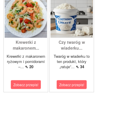
Krewetki z
Czy twaróg w
makaronem...
wiaderku...
Krewetki z makaronem
Twaróg w wiaderku to
ryżowym i pomidorami
ten produkt, który
–...
⇖ 20
„ratuje”...
⇖ 34
Zobacz przepis!
Zobacz przepis!