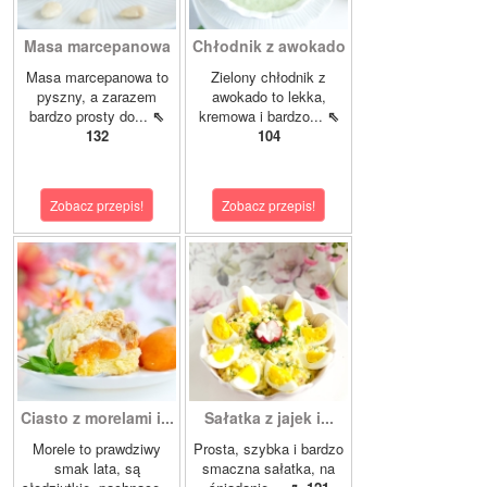
Masa marcepanowa
Chłodnik z awokado
Masa marcepanowa to
Zielony chłodnik z
pyszny, a zarazem
awokado to lekka,
bardzo prosty do...
⇖
kremowa i bardzo...
⇖
132
104
Zobacz przepis!
Zobacz przepis!
Ciasto z morelami i...
Sałatka z jajek i...
Morele to prawdziwy
Prosta, szybka i bardzo
smak lata, są
smaczna sałatka, na