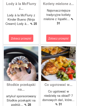
Lody à la McFlurry
Kotlety mielone z...
z...
Najsmaczniejsze
tradycyjne kotlety
Lody à la McFlurry z
mielone z łopatki...
⇖
Kinder Bueno (Ninja
31
Creami) Lody à...
⇖ 25
Zobacz przepis!
Zobacz przepis!
Słodkie przekąski
Co ugotować w...
na...
Co ugotować w
niedzielę na obiad? 7
artykuł sponsorowany
domowych dań, które...
Słodkie przekąski na
⇖ 31
podróż...
⇖ 28