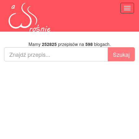
Toggl
naviga
Mamy
252825
przepisów na
598
blogach.