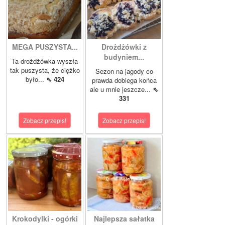
MEGA PUSZYSTA...
Drożdżówki z
budyniem...
Ta drożdżówka wyszła
tak puszysta, że ciężko
Sezon na jagody co
było...
⇖ 424
prawda dobiega końca
ale u mnie jeszcze...
⇖
331
Zobacz przepis!
Zobacz przepis!
Krokodylki - ogórki
Najlepsza sałatka