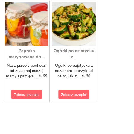
Papryka
Ogórki po azjatycku
marynowana do...
z...
Nasz przepis pochodzi
Ogórki po azjatycku z
od znajomej naszej
sezamem to przykład
mamy i pamięta...
⇖ 29
na to, jak z...
⇖ 30
Zobacz przepis!
Zobacz przepis!