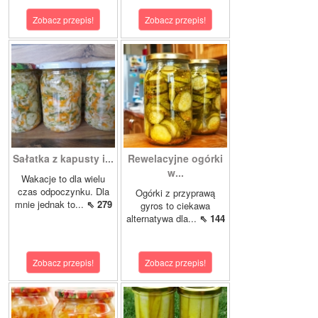
Zobacz przepis!
Zobacz przepis!
Sałatka z kapusty i...
Rewelacyjne ogórki
w...
Wakacje to dla wielu
czas odpoczynku. Dla
Ogórki z przyprawą
mnie jednak to...
⇖ 279
gyros to ciekawa
alternatywa dla...
⇖ 144
Zobacz przepis!
Zobacz przepis!