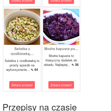
Zobacz przepis!
Zobacz przepis!
Sałatka z
Modra kapusta po...
rzodkiewką,...
Modra kapusta to
klasyczny dodatek do
Sałatka z rzodkiewką to
obiadu. Najlepiej...
⇖ 56
prosty sposób na
wykorzystanie...
⇖ 64
Zobacz przepis!
Zobacz przepis!
Przepisy na czasie