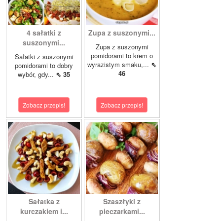
4 sałatki z
Zupa z suszonymi...
suszonymi...
Zupa z suszonymi
pomidorami to krem o
Sałatki z suszonymi
wyrazistym smaku,...
⇖
pomidorami to dobry
46
wybór, gdy...
⇖ 35
Zobacz przepis!
Zobacz przepis!
Sałatka z
Szaszłyki z
kurczakiem i...
pieczarkami...