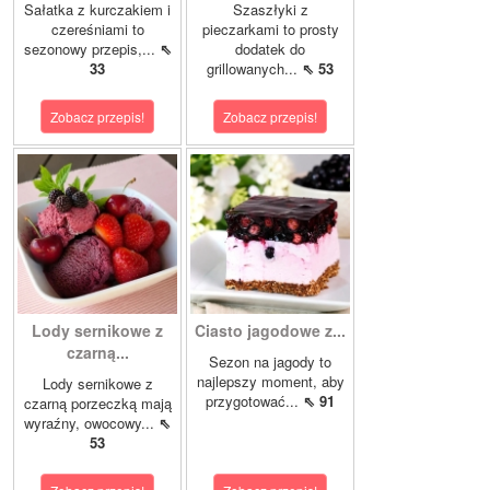
Sałatka z kurczakiem i
Szaszłyki z
czereśniami to
pieczarkami to prosty
sezonowy przepis,...
⇖
dodatek do
33
grillowanych...
⇖ 53
Zobacz przepis!
Zobacz przepis!
Lody sernikowe z
Ciasto jagodowe z...
czarną...
Sezon na jagody to
najlepszy moment, aby
Lody sernikowe z
przygotować...
⇖ 91
czarną porzeczką mają
wyraźny, owocowy...
⇖
53