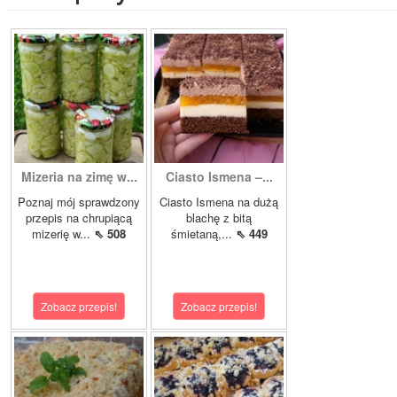
Mizeria na zimę w...
Ciasto Ismena –...
Poznaj mój sprawdzony
Ciasto Ismena na dużą
przepis na chrupiącą
blachę z bitą
mizerię w...
⇖ 508
śmietaną,...
⇖ 449
Zobacz przepis!
Zobacz przepis!