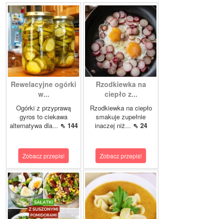
Rewelacyjne ogórki
Rzodkiewka na
w...
ciepło z...
Ogórki z przyprawą
Rzodkiewka na ciepło
gyros to ciekawa
smakuje zupełnie
alternatywa dla...
⇖ 144
inaczej niż...
⇖ 24
Zobacz przepis!
Zobacz przepis!