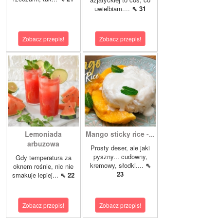
uwielbiam....
⇖ 31
Zobacz przepis!
Zobacz przepis!
Lemoniada
Mango sticky rice -...
arbuzowa
Prosty deser, ale jaki
pyszny... cudowny,
Gdy temperatura za
kremowy, słodki....
⇖
oknem rośnie, nic nie
23
smakuje lepiej...
⇖ 22
Zobacz przepis!
Zobacz przepis!