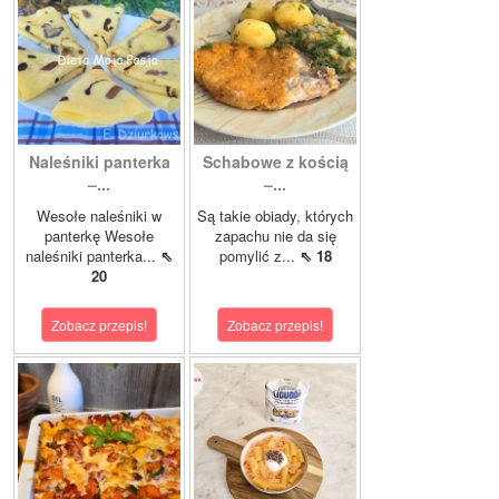
Naleśniki panterka
Schabowe z kością
–...
–...
Wesołe naleśniki w
Są takie obiady, których
panterkę Wesołe
zapachu nie da się
naleśniki panterka...
⇖
pomylić z...
⇖ 18
20
Zobacz przepis!
Zobacz przepis!