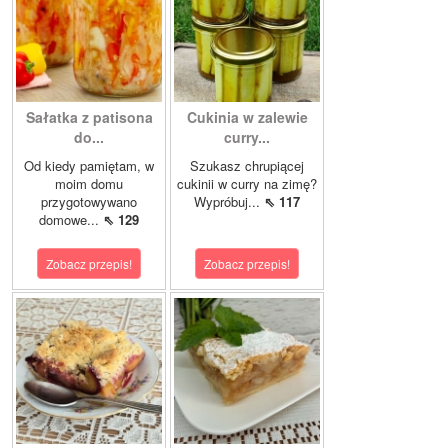
Sałatka z patisona
Cukinia w zalewie
do...
curry...
Od kiedy pamiętam, w
Szukasz chrupiącej
moim domu
cukinii w curry na zimę?
przygotowywano
Wypróbuj...
⇖ 117
domowe...
⇖ 129
Zobacz przepis!
Zobacz przepis!