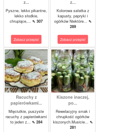
z...
z...
Pyszne, lekko pikantne,
Kolorowa sałatka z
lekko słodkie,
kapusty, papryki i
chrupiące,...
⇖ 307
ogórków Niektóre...
⇖
289
Zobacz przepis!
Zobacz przepis!
Racuchy z
Kiszone inaczej,
papierówkami...
po...
Mięciutkie, puszyste
Rewelacyjny smak i
racuchy z papierówkami
chrupkość ogórków
to jeden z...
⇖ 284
kiszonych.Musicie...
⇖
281