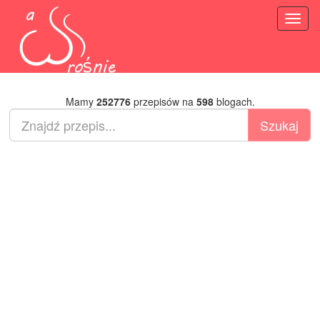
Toggl
naviga
Mamy
252776
przepisów na
598
blogach.