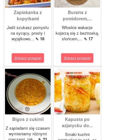
Zapiekanka z
Buratta z
kopytkami
pomidorem,...
Jeśli szukasz pomysłu
Włoskie wakacje
na sycący, prosty i
kojarzą się z beztroską,
wyjątkowo...
⇖ 16
słońcem,...
⇖ 17
Zobacz przepis!
Zobacz przepis!
Bigos z cukinii
Kapusta po
azjatycku do...
Z sąsiadami się czasem
wymieniamy różnymi
Smaki kuchni
rzeczami, tak...
⇖ 21
azjatyckiej to coś, co