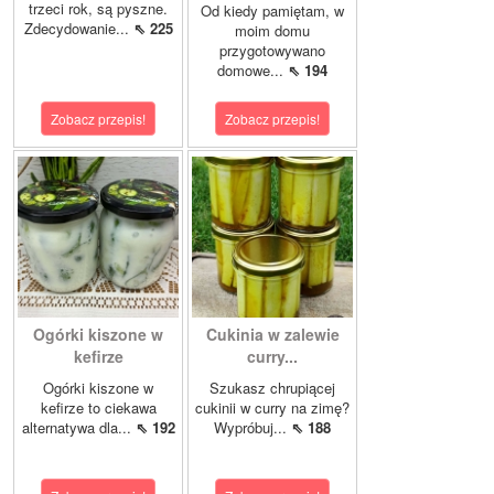
trzeci rok, są pyszne.
Od kiedy pamiętam, w
Zdecydowanie...
⇖ 225
moim domu
przygotowywano
domowe...
⇖ 194
Zobacz przepis!
Zobacz przepis!
Ogórki kiszone w
Cukinia w zalewie
kefirze
curry...
Ogórki kiszone w
Szukasz chrupiącej
kefirze to ciekawa
cukinii w curry na zimę?
alternatywa dla...
⇖ 192
Wypróbuj...
⇖ 188