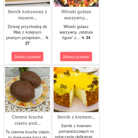
Sernik kokosowy z
Włoski gulasz
musem...
warzywny...
Dzisiaj przychodzę do
Włoski gulasz
Was z kolejnym
warzywny „ratatuia
prostym przepisem...
⇖
ligure” z...
⇖ 34
27
Zobacz przepis!
Zobacz przepis!
Ciemne kruche
Sernik z kremem...
ciasto pod...
Sernik z kremem
pomarańczowym to
To ciemne kruche ciasto
połączenie delikatnej,...
to doskonała baza do