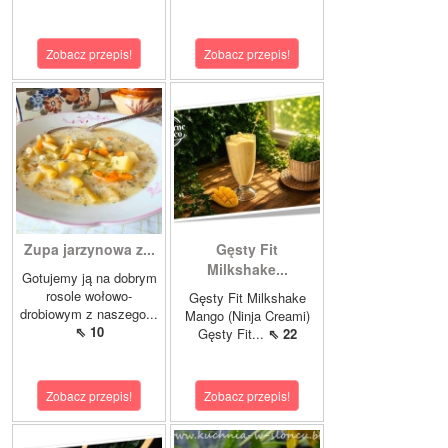
Zobacz przepis!
Zobacz przepis!
Zupa jarzynowa z...
Gęsty Fit
Milkshake...
Gotujemy ją na dobrym
rosole wołowo-
Gęsty Fit Milkshake
drobiowym z naszego...
Mango (Ninja Creami)
⇖ 10
Gęsty Fit...
⇖ 22
Zobacz przepis!
Zobacz przepis!