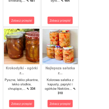
śmietaną,...
⇖ 481
było...
⇖ 464
Zobacz przepis!
Zobacz przepis!
Krokodylki - ogórki
Najlepsza sałatka
z...
z...
Pyszne, lekko pikantne,
Kolorowa sałatka z
lekko słodkie,
kapusty, papryki i
chrupiące,...
⇖ 334
ogórków Niektóre...
⇖
310
Zobacz przepis!
Zobacz przepis!