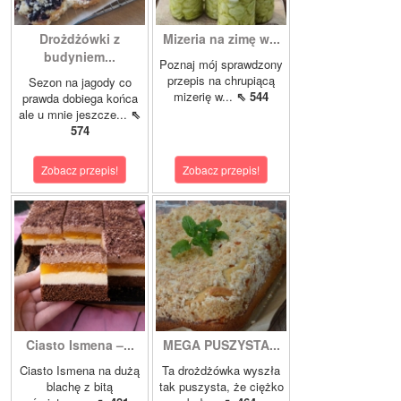
Drożdżówki z
Mizeria na zimę w...
budyniem...
Poznaj mój sprawdzony
przepis na chrupiącą
Sezon na jagody co
mizerię w...
⇖ 544
prawda dobiega końca
ale u mnie jeszcze...
⇖
574
Zobacz przepis!
Zobacz przepis!
Ciasto Ismena –...
MEGA PUSZYSTA...
Ciasto Ismena na dużą
Ta drożdżówka wyszła
blachę z bitą
tak puszysta, że ciężko