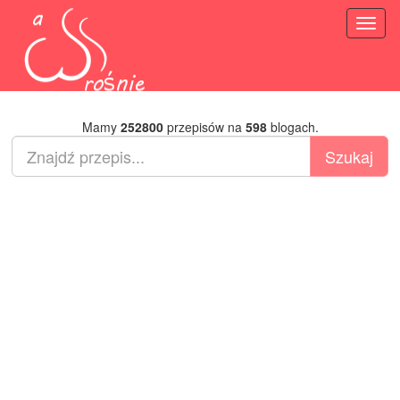
Toggl
naviga
Mamy
252800
przepisów na
598
blogach.