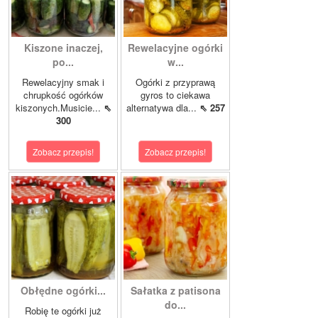
Kiszone inaczej,
Rewelacyjne ogórki
po...
w...
Rewelacyjny smak i
Ogórki z przyprawą
chrupkość ogórków
gyros to ciekawa
kiszonych.Musicie...
⇖
alternatywa dla...
⇖ 257
300
Zobacz przepis!
Zobacz przepis!
Obłędne ogórki...
Sałatka z patisona
do...
Robię te ogórki już