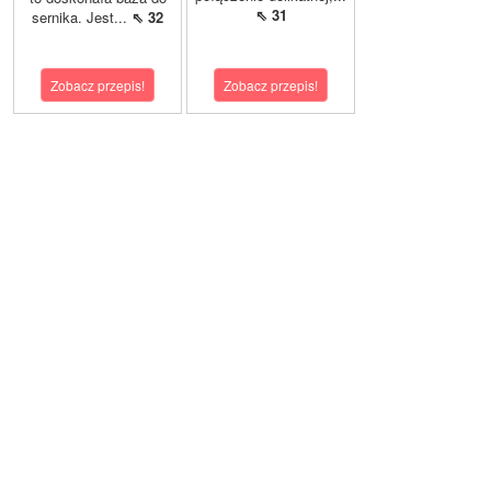
⇖ 31
sernika. Jest...
⇖ 32
Zobacz przepis!
Zobacz przepis!