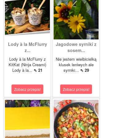
Lody à la McFlurry
Jagodowe syrniki z
z...
sosem...
Lody à la McFlurry z
Nie jestem wielbicielką
KitKat (Ninja Creami)
klusek leniwych ale
Lody à la...
⇖ 21
syrniki...
⇖ 29
Zobacz przepis!
Zobacz przepis!